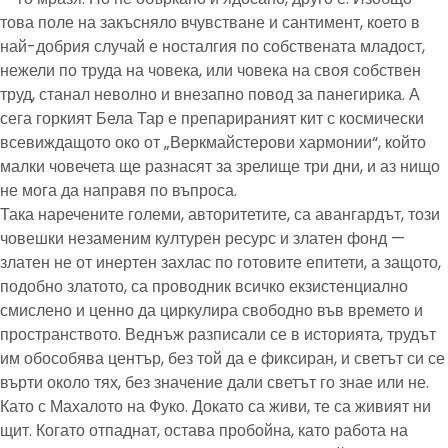
това поле на закъсняло вчувстване и сантимент, което в
най-добрия случай е носталгия по собствената младост,
нежели по труда на човека, или човека на своя собствен
труд, станал неволно и внезапно повод за панегирика. А
сега горкият Бела Тар е препарираният кит с космически
всевиждащото око от „Веркмайстерови хармонии“, който
малки човечета ще разнасят за зрелище три дни, и аз нищо
не мога да направя по въпроса.
Така наречените големи, авторитетите, са авангардът, този
човешки незаменим културен ресурс и златен фонд —
златен не от инертен захлас по готовите епитети, а защото,
подобно златото, са проводник всичко екзистенциално
смислено и ценно да циркулира свободно във времето и
пространството. Веднъж разписали се в историята, трудът
им обособява център, без той да е фиксиран, и светът си се
върти около тях, без значение дали светът го знае или не.
Като с Махалото на Фуко. Докато са живи, те са живият ни
щит. Когато отпаднат, остава пробойна, като работа на