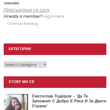
членове.
Присъедини се сега
Already a member?
Log in here
Continue Reading
КАТЕГОРИИ
Категории
STORY МИ СЕ
Светослав Тодоров – “Да Те
Запомнят С Добро Е Риск И За Двете
Страни”