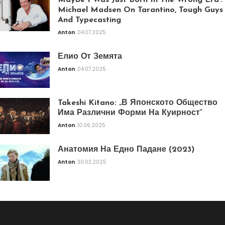
Maybe I Was Just Born In The Wrong Era’:
Michael Madsen On Tarantino, Tough Guys
And Typecasting
Anton
04.07.2025
Елио От Земята
Anton
04.07.2025
Takeshi Kitano: „В Японското Общество
Има Различни Форми На Куирност“
Anton
10.06.2025
Анатомия На Едно Падане (2023)
Anton
30.03.2025