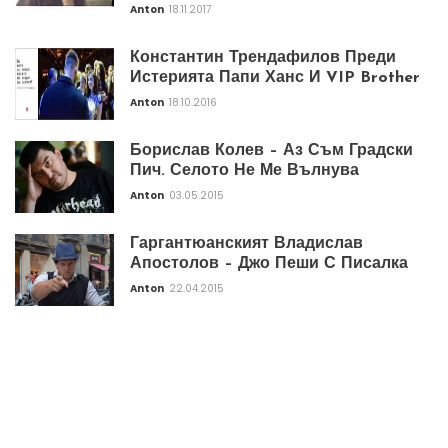
Anton
18.11.2017
Константин Трендафилов Преди
Истерията Папи Ханс И VIP Brother
Anton
18.10.2016
Борислав Колев – Аз Съм Градски
Пич. Селото Не Ме Вълнува
Anton
03.05.2015
Гаргантюанският Владислав
Апостолов – Джо Пеши С Писалка
Anton
22.04.2015