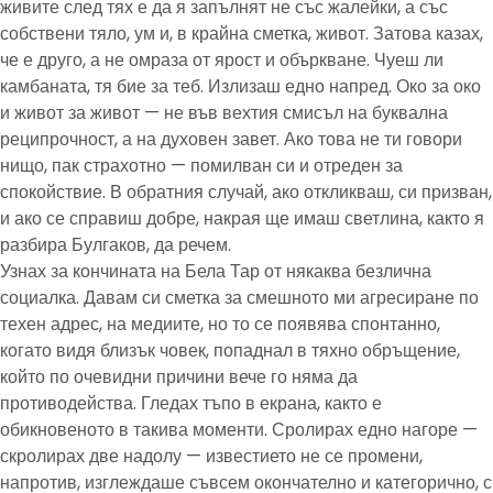
живите след тях е да я запълнят не със жалейки, а със
собствени тяло, ум и, в крайна сметка, живот. Затова казах,
че е друго, а не омраза от ярост и объркване. Чуеш ли
камбаната, тя бие за теб. Излизаш едно напред. Око за око
и живот за живот — не във вехтия смисъл на буквална
реципрочност, а на духовен завет. Ако това не ти говори
нищо, пак страхотно — помилван си и отреден за
спокойствие. В обратния случай, ако откликваш, си призван,
и ако се справиш добре, накрая ще имаш светлина, както я
разбира Булгаков, да речем.
Узнах за кончината на Бела Тар от някаква безлична
социалка. Давам си сметка за смешното ми агресиране по
техен адрес, на медиите, но то се появява спонтанно,
когато видя близък човек, попаднал в тяхно обръщение,
който по очевидни причини вече го няма да
противодейства. Гледах тъпо в екрана, както е
обикновеното в такива моменти. Сролирах едно нагоре —
скролирах две надолу — известието не се промени,
напротив, изглеждаше съвсем окончателно и категорично, с