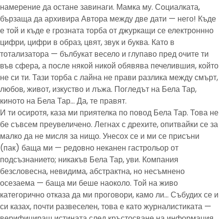
намерение да остане завинаги. Мамка му. Социалката,
бързаща да архивира Автора между две дати — него! Къде
е той и къде е грозната торба от джуркащи се електроннно
цифри, цифри в образ, цвят, звук и буква. Като в
тотализатора — бълбукат весело и глупаво пред очите ти
във сфера, а после някой никой обявява печелившия, който
не си ти. Тази торба с лайна не прави разлика между смърт,
любов, живот, изкуство и лъжа. Погледът на Бела Тар,
киното на Бела Тар… Да, те правят.
И ти осиротя, каза ми приятелка по повод Бела Тар. Това не
бе съвсем преувеличено. Легнах с дрехите, опитвайки се за
малко да не мисля за нищо. Унесох се и ми се присъни
(пак) баща ми — редовно неканен гастрольор от
подсъзнанието; никакъв Бела Тар, уви. Компания
безсловесна, невидима, абстрактна, но несъмнено
осезаема — баща ми беше наоколо. Той на живо
категорично отказа да ми проговори, камо ли… Събудих се и
си казах, почти развеселен, това е като журналистиката —
верифицираш истината след кръстосване на информация