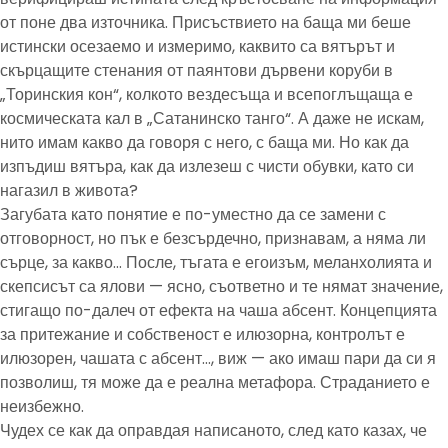
от поне два източника. Присъствието на баща ми беше
истински осезаемо и измеримо, каквито са вятърът и
скърцащите стенания от паянтови дървени коруби в
„Торинския кон“, колкото вездесъща и всепоглъщаща е
космическата кал в „Сатанинско танго“. А даже не искам,
нито имам какво да говоря с него, с баща ми. Но как да
изпъдиш вятъра, как да излезеш с чисти обувки, като си
нагазил в живота?
Загубата като понятие е по-уместно да се замени с
отговорност, но пък е безсърдечно, признавам, а няма ли
сърце, за какво… После, тъгата е егоизъм, меланхолията и
скепсисът са ялови — ясно, съответно и те нямат значение,
стигащо по-далеч от ефекта на чаша абсент. Концепцията
за притежание и собственост е илюзорна, контролът е
илюзорен, чашата с абсент…, виж — ако имаш пари да си я
позволиш, тя може да е реална метафора. Страданието е
неизбежно.
Чудех се как да оправдая написаното, след като казах, че