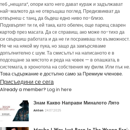
теб „нещата“, опори като него дават кураж и задължават
най-малкото да не отвръщаш поглед. Предизвикват да
отвърнеш с танц, да бъдеш едно ниво по-близо.
Подхвърлят ти ги, ей така, като обелен, още парещ сварен
картоф през масата. Да се справиш, ако може по-тихо да
си свършиш работата и да не ги посрамваш по възможност.
Не че на някой му пука, но защо да замърсяваме
допълнително с шум. Та смисълът на написаното е в
подсещане за мястото и реда на човек — в опашката, в
системата, в хронотопа на собствения му филм. Или пък не.
Това съдържание е достъпно само за Премиум членове.
Присъедини се сега
Already a member?
Log in here
Знам Какво Направи Миналото Лято
Anton
24.07.2025