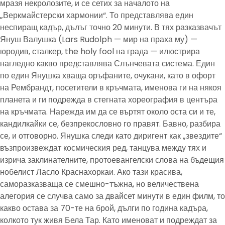
мразя некролозите, и се сетих за началото на
„Веркмайстерски хармонии“. То представлява един
неспиращ кадър, дълъг точно 20 минути. В тях разказвачът
Януш Валушка (Lars Rudolph — мир на праха му) —
юродив, сталкер, the holy fool на града — илюстрира
нагледно какво представлява Слънчевата система. Един
по един Янушка хваща оръфаните, очукани, като в офорт
на Рембрандт, посетители в кръчмата, именова ги на някоя
планета и ги подрежда в стегната хореография в центъра
на кръчмата. Нарежда им да се въртят около оста си и те,
кандилкайки се, безпрекословно го правят. Бавно, разбира
се, и отговорно. Янушка следи като диригент как „звездите“
възпроизвеждат космическия ред, танцува между тях и
изрича заклинателните, протоевангелски слова на бъдещия
нобелист Ласло Краснахоркаи. Ако тази красива,
саморазказваща се смешно-тъжна, но величествена
алегория се случва само за двайсет минути в един филм, то
какво остава за 70-те на брой, дълги по година кадъра,
колкото тук живя Бела Тар. Като именоват и подреждат за