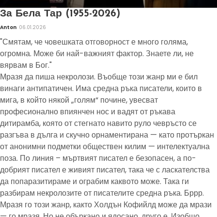
За Бела Тар (1955-2026)
Anton
06.01.2026
"Смятам, че човешката отговорност е много голяма,
огромна. Може би най-важният фактор. Знаете ли, не
вярвам в Бог."
Мразя да пиша некролози. Въобще този жанр ми е бил
винаги антипатичен. Има средна ръка писатели, които в
мига, в който някой „голям“ почине, увесват
професионално впиянчен нос и вадят от ръкава
дитирамба, която от стегнато навито руло чевръсто се
разгъва в дълга и скучно орнаментирана — като протъркан
от анонимни подметки обществен килим — интелектуална
поза. По линия – мъртвият писател е безопасен, а по-
добрият писател е живият писател, така че с ласкателства
да попаразитираме и ограбим каквото може. Така ги
разбирам некролозите от писателите средна ръка. Бррр.
Мразя го този жанр, както Холдън Кофийлд може да мрази
— го мразя. Но не объркано и ядосано, друго е. Изобщо