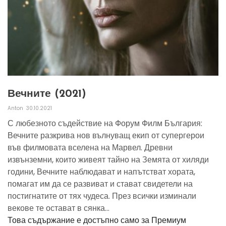
Вечните (2021)
Anton
30.10.2021
С любезното съдействие на Форум Филм България:
Вечните разкрива нов вълнуващ екип от супергерои
във филмовата вселена на Марвел. Древни
извънземни, които живеят тайно на Земята от хиляди
години, Вечните наблюдават и напътстват хората,
помагат им да се развиват и стават свидетели на
постигнатите от тях чудеса. През всички изминали
векове те остават в сянка...
Това съдържание е достъпно само за Премиум