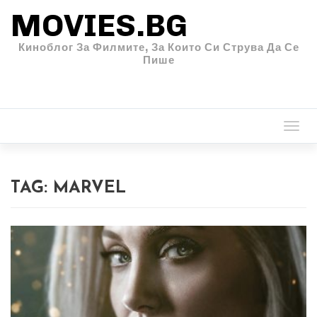
MOVIES.BG
Киноблог За Филмите, За Които Си Струва Да Се
Пише
Togg
navi
TAG:
MARVEL