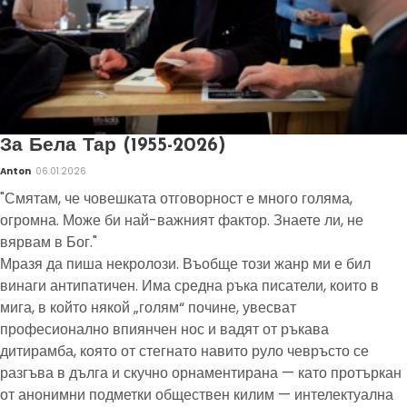
За Бела Тар (1955-2026)
Anton
06.01.2026
"Смятам, че човешката отговорност е много голяма,
огромна. Може би най-важният фактор. Знаете ли, не
вярвам в Бог."
Мразя да пиша некролози. Въобще този жанр ми е бил
винаги антипатичен. Има средна ръка писатели, които в
мига, в който някой „голям“ почине, увесват
професионално впиянчен нос и вадят от ръкава
дитирамба, която от стегнато навито руло чевръсто се
разгъва в дълга и скучно орнаментирана — като протъркан
от анонимни подметки обществен килим — интелектуална