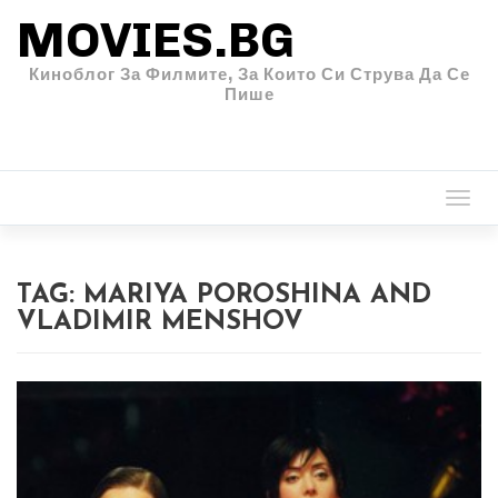
MOVIES.BG
Киноблог За Филмите, За Които Си Струва Да Се
Пише
Togg
navi
TAG:
MARIYA POROSHINA AND
VLADIMIR MENSHOV