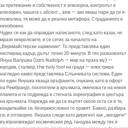
за притежание и собственост е илюзорна, контролът е
илюзорен, чашата с абсент…, виж — ако имаш пари да си я
позволиш, тя може да е реална метафора. Страданието е
неизбежно.
Чудех се как да оправдая написаното, след като казах, че
мразя некролозите, и се сетих за началото на
„Веркмайстерски хармонии“. То представлява един
неспиращ кадър, дълъг точно 20 минути. В тях разказвачът
Януш Валушка (Lars Rudolph — мир на праха му) —
юродив, сталкер, the holy fool на града — илюстрира
нагледно какво представлява Слънчевата система. Един
по един Янушка хваща оръфаните, очукани, като в офорт
на Рембрандт, посетители в кръчмата, именова ги на някоя
планета и ги подрежда в стегната хореография в центъра
на кръчмата. Нарежда им да се въртят около оста си и те,
кандилкайки се, безпрекословно го правят. Бавно, разбира
се, и отговорно. Янушка следи като диригент как „звездите“
възпроизвеждат космическия ред, танцува между тях и