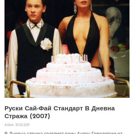
Руски Сай-Фай Стандарт В Дневна
Стража (2007)
Anton
31.03.2011
В Дневна стража светлият воин Антон Городетски от