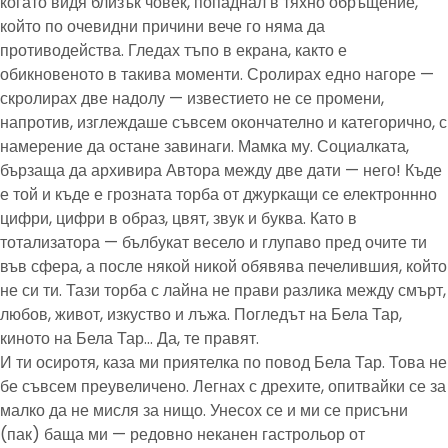
когато видя близък човек, попаднал в тяхно обръщение,
който по очевидни причини вече го няма да
противодейства. Гледах тъпо в екрана, както е
обикновеното в такива моменти. Сролирах едно нагоре —
скролирах две надолу — известието не се промени,
напротив, изглеждаше съвсем окончателно и категорично, с
намерение да остане завинаги. Мамка му. Социалката,
бързаща да архивира Автора между две дати — него! Къде
е той и къде е грозната торба от джуркащи се електроннно
цифри, цифри в образ, цвят, звук и буква. Като в
тотализатора — бълбукат весело и глупаво пред очите ти
във сфера, а после някой никой обявява печелившия, който
не си ти. Тази торба с лайна не прави разлика между смърт,
любов, живот, изкуство и лъжа. Погледът на Бела Тар,
киното на Бела Тар… Да, те правят.
И ти осиротя, каза ми приятелка по повод Бела Тар. Това не
бе съвсем преувеличено. Легнах с дрехите, опитвайки се за
малко да не мисля за нищо. Унесох се и ми се присъни
(пак) баща ми — редовно неканен гастрольор от