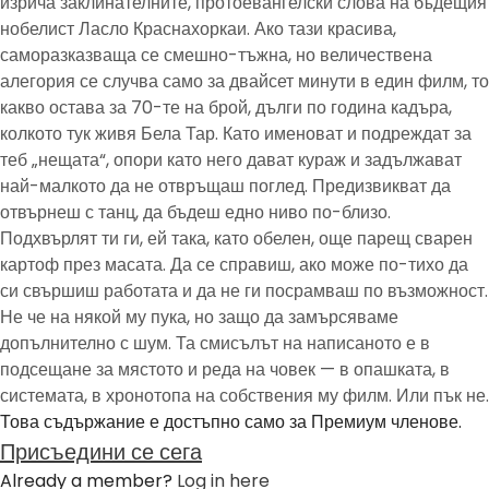
изрича заклинателните, протоевангелски слова на бъдещия
нобелист Ласло Краснахоркаи. Ако тази красива,
саморазказваща се смешно-тъжна, но величествена
алегория се случва само за двайсет минути в един филм, то
какво остава за 70-те на брой, дълги по година кадъра,
колкото тук живя Бела Тар. Като именоват и подреждат за
теб „нещата“, опори като него дават кураж и задължават
най-малкото да не отвръщаш поглед. Предизвикват да
отвърнеш с танц, да бъдеш едно ниво по-близо.
Подхвърлят ти ги, ей така, като обелен, още парещ сварен
картоф през масата. Да се справиш, ако може по-тихо да
си свършиш работата и да не ги посрамваш по възможност.
Не че на някой му пука, но защо да замърсяваме
допълнително с шум. Та смисълът на написаното е в
подсещане за мястото и реда на човек — в опашката, в
системата, в хронотопа на собствения му филм. Или пък не.
Това съдържание е достъпно само за Премиум членове.
Присъедини се сега
Already a member?
Log in here