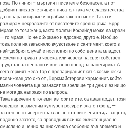
поза. По линия – мъртвият писател е безопасен, а по-
добрият писател е живият писател, така че с ласкателства
да попаразитираме и ограбим каквото може. Така ги
разбирам некролозите от писателите средна ръка. Бррр.
Мразя го този жанр, както Холдън Кофийлд може да мрази
— го мразя. Но не объркано и ядосано, друго е. Изобщо
това поле на закъсняло вчувстване и сантимент, което в
най-добрия случай е носталгия по собствената младост,
нежели по труда на човека, или човека на своя собствен
труд, станал неволно и внезапно повод за панегирика. А
сега горкият Бела Тар е препарираният кит с космически
всевиждащото око от „Веркмайстерови хармонии“, който
малки човечета ще разнасят за зрелище три дни, и аз нищо
не мога да направя по въпроса.
Така наречените големи, авторитетите, са авангардът, този
човешки незаменим културен ресурс и златен фонд —
златен не от инертен захлас по готовите епитети, а защото,
подобно златото, са проводник всичко екзистенциално
смислено и ценно да циркулира свободно във времето и