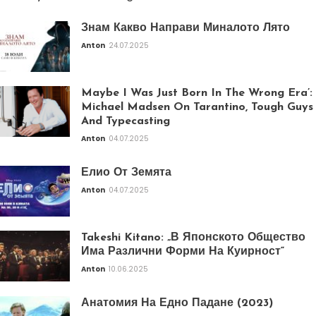
Знам Какво Направи Миналото Лято
Anton
24.07.2025
Maybe I Was Just Born In The Wrong Era’:
Michael Madsen On Tarantino, Tough Guys
And Typecasting
Anton
04.07.2025
Елио От Земята
Anton
04.07.2025
Takeshi Kitano: „В Японското Общество
Има Различни Форми На Куирност“
Anton
10.06.2025
Анатомия На Едно Падане (2023)