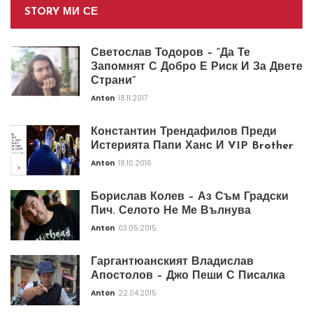
STORY МИ СЕ
Светослав Тодоров – “Да Те
Запомнят С Добро Е Риск И За Двете
Страни”
Anton
18.11.2017
Константин Трендафилов Преди
Истерията Папи Ханс И VIP Brother
Anton
18.10.2016
Борислав Колев – Аз Съм Градски
Пич. Селото Не Ме Вълнува
Anton
03.05.2015
Гаргантюанският Владислав
Апостолов – Джо Пеши С Писалка
Anton
22.04.2015