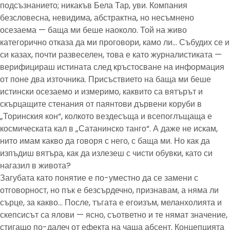
подсъзнанието; никакъв Бела Тар, уви. Компания
безсловесна, невидима, абстрактна, но несъмнено
осезаема — баща ми беше наоколо. Той на живо
категорично отказа да ми проговори, камо ли… Събудих се и
си казах, почти развеселен, това е като журналистиката —
верифицираш истината след кръстосване на информация
от поне два източника. Присъствието на баща ми беше
истински осезаемо и измеримо, каквито са вятърът и
скърцащите стенания от паянтови дървени коруби в
„Торинския кон“, колкото вездесъща и всепоглъщаща е
космическата кал в „Сатанинско танго“. А даже не искам,
нито имам какво да говоря с него, с баща ми. Но как да
изпъдиш вятъра, как да излезеш с чисти обувки, като си
нагазил в живота?
Загубата като понятие е по-уместно да се замени с
отговорност, но пък е безсърдечно, признавам, а няма ли
сърце, за какво… После, тъгата е егоизъм, меланхолията и
скепсисът са ялови — ясно, съответно и те нямат значение,
стигащо по-далеч от ефекта на чаша абсент. Концепцията