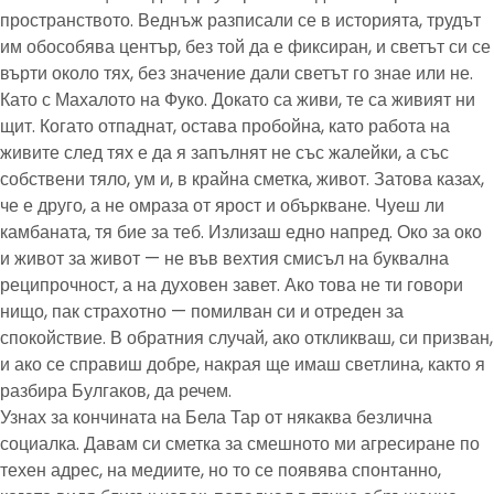
пространството. Веднъж разписали се в историята, трудът
им обособява център, без той да е фиксиран, и светът си се
върти около тях, без значение дали светът го знае или не.
Като с Махалото на Фуко. Докато са живи, те са живият ни
щит. Когато отпаднат, остава пробойна, като работа на
живите след тях е да я запълнят не със жалейки, а със
собствени тяло, ум и, в крайна сметка, живот. Затова казах,
че е друго, а не омраза от ярост и объркване. Чуеш ли
камбаната, тя бие за теб. Излизаш едно напред. Око за око
и живот за живот — не във вехтия смисъл на буквална
реципрочност, а на духовен завет. Ако това не ти говори
нищо, пак страхотно — помилван си и отреден за
спокойствие. В обратния случай, ако откликваш, си призван,
и ако се справиш добре, накрая ще имаш светлина, както я
разбира Булгаков, да речем.
Узнах за кончината на Бела Тар от някаква безлична
социалка. Давам си сметка за смешното ми агресиране по
техен адрес, на медиите, но то се появява спонтанно,