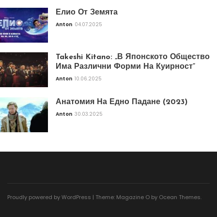
Елио От Земята
Anton
04.07.2025
Takeshi Kitano: „В Японското Общество
Има Различни Форми На Куирност“
Anton
10.06.2025
Анатомия На Едно Падане (2023)
Anton
30.03.2025
Proudly powered by WordPress
|
Theme: Magazine O by
Ocean Themes
.