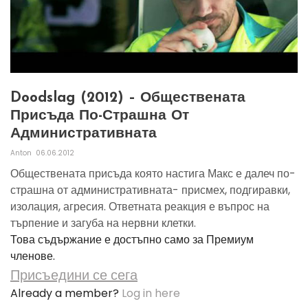
Doodslag (2012) – Обществената
Присъда По-Страшна От
Административната
Anton
06.06.2012
Обществената присъда която настига Макс е далеч по-
страшна от административната- присмех, подгиравки,
изолация, агресия. Ответната реакция е въпрос на
търпение и загуба на нервни клетки.
Това съдържание е достъпно само за Премиум
членове.
Присъедини се сега
Already a member?
Log in here