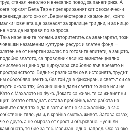
труд, станал неволно и внезапно повод за панегирика. А
сега горкият Бела Тар е препарираният кит с космически
всевиждащото око от „Веркмайстерови хармонии“, който
малки човечета ще разнасят за зрелище три дни, и аз нищо
не мога да направя по въпроса.
Така наречените големи, авторитетите, са авангардът, този
човешки незаменим културен ресурс и златен фонд —
златен не от инертен захлас по готовите епитети, а защото,
подобно златото, са проводник всичко екзистенциално
смислено и ценно да циркулира свободно във времето и
пространството. Веднъж разписали се в историята, трудът
им обособява център, без той да е фиксиран, и светът си се
върти около тях, без значение дали светът го знае или не.
Като с Махалото на Фуко. Докато са живи, те са живият ни
щит. Когато отпаднат, остава пробойна, като работа на
живите след тях е да я запълнят не със жалейки, а със
собствени тяло, ум и, в крайна сметка, живот. Затова казах,
че е друго, а не омраза от ярост и объркване. Чуеш ли
камбаната, тя бие за теб. Излизаш едно напред. Око за око