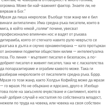
огромна. Може би най-важният фактор. Знаете ли, не
вярвам в Бог."
Мразя да пиша некролози. Въобще този жанр ми е бил
винаги антипатичен. Има средна ръка писатели, които в
мига, в който някой „голям“ почине, увесват
професионално впиянчен нос и вадят от ръкава
дитирамба, която от стегнато навито руло чевръсто се
разгъва в дълга и скучно орнаментирана — като протъркан
от анонимни подметки обществен килим — интелектуална
поза. По линия – мъртвият писател е безопасен, а по-
добрият писател е живият писател, така че с ласкателства
да попаразитираме и ограбим каквото може. Така ги
разбирам некролозите от писателите средна ръка. Бррр.
Мразя го този жанр, както Холдън Кофийлд може да мрази
— го мразя. Но не объркано и ядосано, друго е. Изобщо
това поле на закъсняло вчувстване и сантимент, което в
най-добрия случай е носталгия по собствената младост,
нежели по труда на човека, или човека на своя собствен