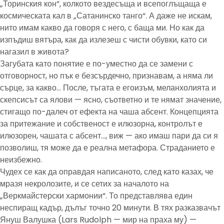
„Торинския кон“, колкото вездесъща и всепоглъщаща е
космическата кал в „Сатанинско танго“. А даже не искам,
нито имам какво да говоря с него, с баща ми. Но как да
изпъдиш вятъра, как да излезеш с чисти обувки, като си
нагазил в живота?
Загубата като понятие е по-уместно да се замени с
отговорност, но пък е безсърдечно, признавам, а няма ли
сърце, за какво… После, тъгата е егоизъм, меланхолията и
скепсисът са ялови — ясно, съответно и те нямат значение,
стигащо по-далеч от ефекта на чаша абсент. Концепцията
за притежание и собственост е илюзорна, контролът е
илюзорен, чашата с абсент…, виж — ако имаш пари да си я
позволиш, тя може да е реална метафора. Страданието е
неизбежно.
Чудех се как да оправдая написаното, след като казах, че
мразя некролозите, и се сетих за началото на
„Веркмайстерски хармонии“. То представлява един
неспиращ кадър, дълъг точно 20 минути. В тях разказвачът
Януш Валушка (Lars Rudolph — мир на праха му) —