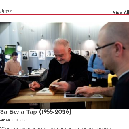
Други
View All
За Бела Тар (1955-2026)
Anton
06.01.2026
"Смятам, че човешката отговорност е много голяма,