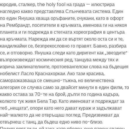
юродив, сталкер, the holy fool на града — илюстрира
нагледно какво представлява Слънчевата система. Един
по един Янушка хваща оръфаните, очукани, като в офорт
на Рембрандт, посетители в кръчмата, именова ги на някоя
планета и ги подрежда в стегната хореография в центъра
на кръчмата. Нарежда им да се въртят около оста си и те,
кандилкайки се, безпрекословно го правят. Бавно, разбира
се, и отговорно. Янушка следи като диригент как „звездите“
възпроизвеждат космическия ред, танцува между тях и
изрича заклинателните, протоевангелски слова на бъдещия
нобелист Ласло Краснахоркаи. Ако тази красива,
саморазказваща се смешно-тъжна, но величествена
алегория се случва само за двайсет минути в един филм, то
какво остава за 70-те на брой, дълги по година кадъра,
колкото тук живя Бела Тар. Като именоват и подреждат за
теб „нещата“, опори като него дават кураж и задължават
най-малкото да не отвръщаш поглед. Предизвикват да
отвърнеш с танц, да бъдеш едно ниво по-близо.
Подхвърлят ти ги, ей така, като обелен, още парещ сварен