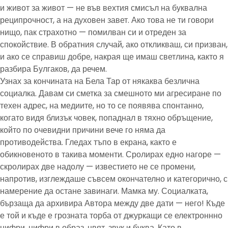
и живот за живот — не във вехтия смисъл на буквална
реципрочност, а на духовен завет. Ако това не ти говори
нищо, пак страхотно — помилван си и отреден за
спокойствие. В обратния случай, ако откликваш, си призван,
и ако се справиш добре, накрая ще имаш светлина, както я
разбира Булгаков, да речем.
Узнах за кончината на Бела Тар от някаква безлична
социалка. Давам си сметка за смешното ми агресиране по
техен адрес, на медиите, но то се появява спонтанно,
когато видя близък човек, попаднал в тяхно обръщение,
който по очевидни причини вече го няма да
противодейства. Гледах тъпо в екрана, както е
обикновеното в такива моменти. Сролирах едно нагоре —
скролирах две надолу — известието не се промени,
напротив, изглеждаше съвсем окончателно и категорично, с
намерение да остане завинаги. Мамка му. Социалката,
бързаща да архивира Автора между две дати — него! Къде
е той и къде е грозната торба от джуркащи се електроннно
цифри, цифри в образ, цвят, звук и буква. Като в