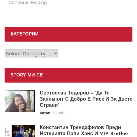
Continue Reading
КАТЕГОРИИ
Категории
STORY МИ СЕ
Светослав Тодоров – “Да Те
Запомнят С Добро Е Риск И За Двете
Страни”
Anton
18.11.2017
Константин Трендафилов Преди
Истерията Папи Ханс И VIP Brother