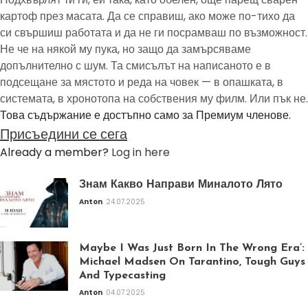
картоф през масата. Да се справиш, ако може по-тихо да
си свършиш работата и да не ги посрамваш по възможност.
Не че на някой му пука, но защо да замърсяваме
допълнително с шум. Та смисълът на написаното е в
подсещане за мястото и реда на човек — в опашката, в
системата, в хронотопа на собствения му филм. Или пък не.
Това съдържание е достъпно само за Премиум членове.
Присъедини се сега
Already a member?
Log in here
Знам Какво Направи Миналото Лято
Anton
24.07.2025
Maybe I Was Just Born In The Wrong Era’:
Michael Madsen On Tarantino, Tough Guys
And Typecasting
Anton
04.07.2025