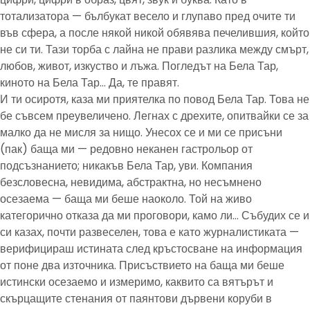
тотализатора — бълбукат весело и глупаво пред очите ти
във сфера, а после някой никой обявява печелившия, който
не си ти. Тази торба с лайна не прави разлика между смърт,
любов, живот, изкуство и лъжа. Погледът на Бела Тар,
киното на Бела Тар… Да, те правят.
И ти осиротя, каза ми приятелка по повод Бела Тар. Това не
бе съвсем преувеличено. Легнах с дрехите, опитвайки се за
малко да не мисля за нищо. Унесох се и ми се присъни
(пак) баща ми — редовно неканен гастрольор от
подсъзнанието; никакъв Бела Тар, уви. Компания
безсловесна, невидима, абстрактна, но несъмнено
осезаема — баща ми беше наоколо. Той на живо
категорично отказа да ми проговори, камо ли… Събудих се и
си казах, почти развеселен, това е като журналистиката —
верифицираш истината след кръстосване на информация
от поне два източника. Присъствието на баща ми беше
истински осезаемо и измеримо, каквито са вятърът и
скърцащите стенания от паянтови дървени коруби в