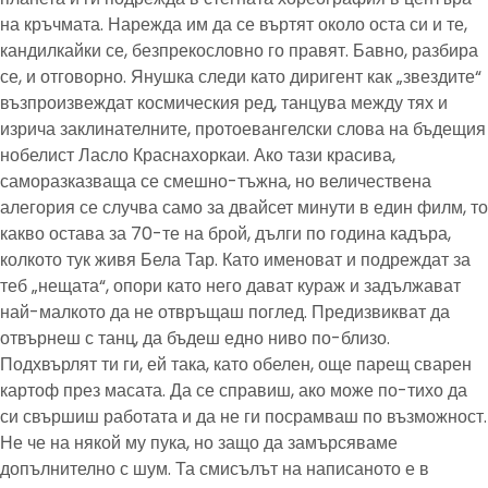
на кръчмата. Нарежда им да се въртят около оста си и те,
кандилкайки се, безпрекословно го правят. Бавно, разбира
се, и отговорно. Янушка следи като диригент как „звездите“
възпроизвеждат космическия ред, танцува между тях и
изрича заклинателните, протоевангелски слова на бъдещия
нобелист Ласло Краснахоркаи. Ако тази красива,
саморазказваща се смешно-тъжна, но величествена
алегория се случва само за двайсет минути в един филм, то
какво остава за 70-те на брой, дълги по година кадъра,
колкото тук живя Бела Тар. Като именоват и подреждат за
теб „нещата“, опори като него дават кураж и задължават
най-малкото да не отвръщаш поглед. Предизвикват да
отвърнеш с танц, да бъдеш едно ниво по-близо.
Подхвърлят ти ги, ей така, като обелен, още парещ сварен
картоф през масата. Да се справиш, ако може по-тихо да
си свършиш работата и да не ги посрамваш по възможност.
Не че на някой му пука, но защо да замърсяваме
допълнително с шум. Та смисълът на написаното е в