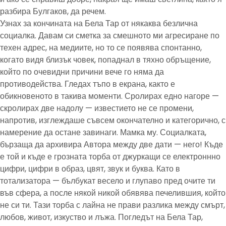
разбира Булгаков, да речем.
Узнах за кончината на Бела Тар от някаква безлична
социалка. Давам си сметка за смешното ми агресиране по
техен адрес, на медиите, но то се появява спонтанно,
когато видя близък човек, попаднал в тяхно обръщение,
който по очевидни причини вече го няма да
противодейства. Гледах тъпо в екрана, както е
обикновеното в такива моменти. Сролирах едно нагоре —
скролирах две надолу — известието не се промени,
напротив, изглеждаше съвсем окончателно и категорично, с
намерение да остане завинаги. Мамка му. Социалката,
бързаща да архивира Автора между две дати — него! Къде
е той и къде е грозната торба от джуркащи се електроннно
цифри, цифри в образ, цвят, звук и буква. Като в
тотализатора — бълбукат весело и глупаво пред очите ти
във сфера, а после някой никой обявява печелившия, който
не си ти. Тази торба с лайна не прави разлика между смърт,
любов, живот, изкуство и лъжа. Погледът на Бела Тар,