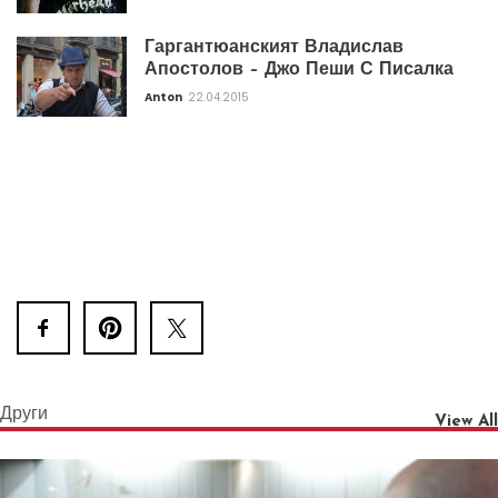
Гаргантюанският Владислав
Апостолов – Джо Пеши С Писалка
Anton
22.04.2015
Други
View All