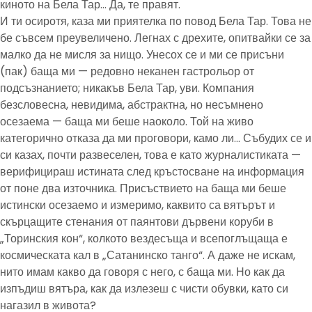
киното на Бела Тар… Да, те правят.
И ти осиротя, каза ми приятелка по повод Бела Тар. Това не
бе съвсем преувеличено. Легнах с дрехите, опитвайки се за
малко да не мисля за нищо. Унесох се и ми се присъни
(пак) баща ми — редовно неканен гастрольор от
подсъзнанието; никакъв Бела Тар, уви. Компания
безсловесна, невидима, абстрактна, но несъмнено
осезаема — баща ми беше наоколо. Той на живо
категорично отказа да ми проговори, камо ли… Събудих се и
си казах, почти развеселен, това е като журналистиката —
верифицираш истината след кръстосване на информация
от поне два източника. Присъствието на баща ми беше
истински осезаемо и измеримо, каквито са вятърът и
скърцащите стенания от паянтови дървени коруби в
„Торинския кон“, колкото вездесъща и всепоглъщаща е
космическата кал в „Сатанинско танго“. А даже не искам,
нито имам какво да говоря с него, с баща ми. Но как да
изпъдиш вятъра, как да излезеш с чисти обувки, като си
нагазил в живота?