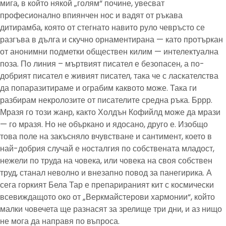
мига, в който някой „голям“ почине, увесват
професионално впиянчен нос и вадят от ръкава
дитирамба, която от стегнато навито руло чевръсто се
разгъва в дълга и скучно орнаментирана — като протъркан
от анонимни подметки обществен килим — интелектуална
поза. По линия – мъртвият писател е безопасен, а по-
добрият писател е живият писател, така че с ласкателства
да попаразитираме и ограбим каквото може. Така ги
разбирам некролозите от писателите средна ръка. Бррр.
Мразя го този жанр, както Холдън Кофийлд може да мрази
— го мразя. Но не объркано и ядосано, друго е. Изобщо
това поле на закъсняло вчувстване и сантимент, което в
най-добрия случай е носталгия по собствената младост,
нежели по труда на човека, или човека на своя собствен
труд, станал неволно и внезапно повод за панегирика. А
сега горкият Бела Тар е препарираният кит с космически
всевиждащото око от „Веркмайстерови хармонии“, който
малки човечета ще разнасят за зрелище три дни, и аз нищо
не мога да направя по въпроса.