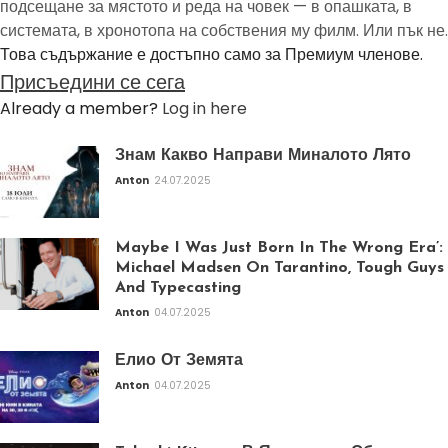
подсещане за мястото и реда на човек — в опашката, в
системата, в хронотопа на собствения му филм. Или пък не.
Това съдържание е достъпно само за Премиум членове.
Присъедини се сега
Already a member?
Log in here
Знам Какво Направи Миналото Лято
Anton
24.07.2025
Maybe I Was Just Born In The Wrong Era’:
Michael Madsen On Tarantino, Tough Guys
And Typecasting
Anton
04.07.2025
Елио От Земята
Anton
04.07.2025