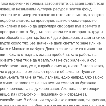
Така наречените големи, авторитетите, са авангардът, този
човешки незаменим културен ресурс и златен фонд —
златен не от инертен захлас по готовите епитети, а защото,
подобно златото, са проводник всичко екзистенциално
смислено и ценно да циркулира свободно във времето и
пространството. Веднъж разписали се в историята, трудът
им обособява център, без той да е фиксиран, и светът си се
върти около тях, без значение дали светът го знае или не.
Като с Махалото на Фуко. Докато са живи, те са живият ни
щит. Когато отпаднат, остава пробойна, като работа на
живите след тях е да я запълнят не със жалейки, а със
собствени тяло, ум и, в крайна сметка, живот. Затова казах,
че е друго, а не омраза от ярост и объркване. Чуеш ли
камбаната, тя бие за теб. Излизаш едно напред. Око за око
и живот за живот — не във вехтия смисъл на буквална
реципрочност, а на духовен завет. Ако това не ти говори
нищо, пак страхотно — помилван си и отреден за
спокойствие. В обратния случай, ако откликваш, си призван,
и ако се справиш добре, накрая ще имаш светлина, както я