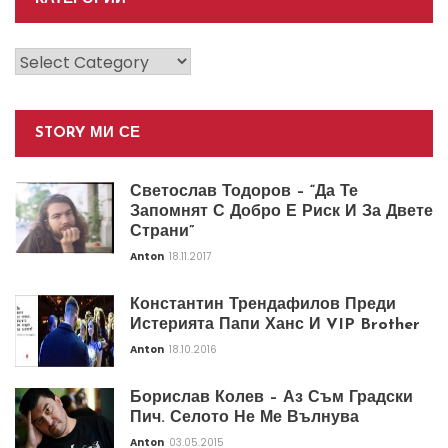
Категории
STORY МИ СЕ
Светослав Тодоров – “Да Те
Запомнят С Добро Е Риск И За Двете
Страни”
Anton
18.11.2017
Константин Трендафилов Преди
Истерията Папи Ханс И VIP Brother
Anton
18.10.2016
Борислав Колев – Аз Съм Градски
Пич. Селото Не Ме Вълнува
Anton
03.05.2015