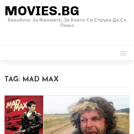
MOVIES.BG
Киноблог За Филмите, За Които Си Струва Да Се
Пише
Togg
navi
TAG:
MAD MAX