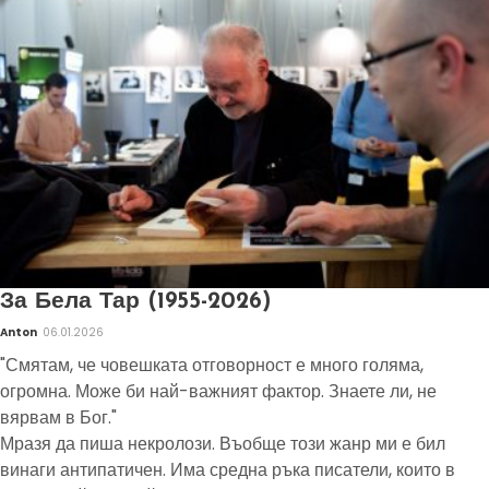
За Бела Тар (1955-2026)
Anton
06.01.2026
"Смятам, че човешката отговорност е много голяма,
огромна. Може би най-важният фактор. Знаете ли, не
вярвам в Бог."
Мразя да пиша некролози. Въобще този жанр ми е бил
винаги антипатичен. Има средна ръка писатели, които в