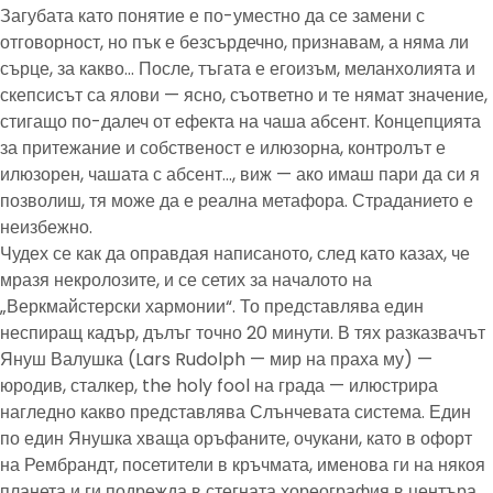
Загубата като понятие е по-уместно да се замени с
отговорност, но пък е безсърдечно, признавам, а няма ли
сърце, за какво… После, тъгата е егоизъм, меланхолията и
скепсисът са ялови — ясно, съответно и те нямат значение,
стигащо по-далеч от ефекта на чаша абсент. Концепцията
за притежание и собственост е илюзорна, контролът е
илюзорен, чашата с абсент…, виж — ако имаш пари да си я
позволиш, тя може да е реална метафора. Страданието е
неизбежно.
Чудех се как да оправдая написаното, след като казах, че
мразя некролозите, и се сетих за началото на
„Веркмайстерски хармонии“. То представлява един
неспиращ кадър, дълъг точно 20 минути. В тях разказвачът
Януш Валушка (Lars Rudolph — мир на праха му) —
юродив, сталкер, the holy fool на града — илюстрира
нагледно какво представлява Слънчевата система. Един
по един Янушка хваща оръфаните, очукани, като в офорт
на Рембрандт, посетители в кръчмата, именова ги на някоя
планета и ги подрежда в стегната хореография в центъра