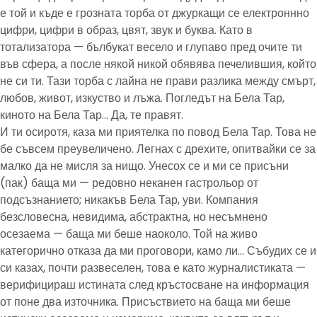
е той и къде е грозната торба от джуркащи се електроннно
цифри, цифри в образ, цвят, звук и буква. Като в
тотализатора — бълбукат весело и глупаво пред очите ти
във сфера, а после някой никой обявява печелившия, който
не си ти. Тази торба с лайна не прави разлика между смърт,
любов, живот, изкуство и лъжа. Погледът на Бела Тар,
киното на Бела Тар… Да, те правят.
И ти осиротя, каза ми приятелка по повод Бела Тар. Това не
бе съвсем преувеличено. Легнах с дрехите, опитвайки се за
малко да не мисля за нищо. Унесох се и ми се присъни
(пак) баща ми — редовно неканен гастрольор от
подсъзнанието; никакъв Бела Тар, уви. Компания
безсловесна, невидима, абстрактна, но несъмнено
осезаема — баща ми беше наоколо. Той на живо
категорично отказа да ми проговори, камо ли… Събудих се и
си казах, почти развеселен, това е като журналистиката —
верифицираш истината след кръстосване на информация
от поне два източника. Присъствието на баща ми беше