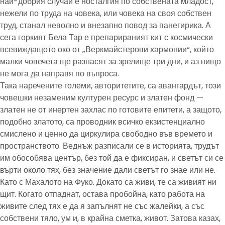
най-добрия случай е носталгия по собствената младост,
нежели по труда на човека, или човека на своя собствен
труд, станал неволно и внезапно повод за панегирика. А
сега горкият Бела Тар е препарираният кит с космически
всевиждащото око от „Веркмайстерови хармонии“, който
малки човечета ще разнасят за зрелище три дни, и аз нищо
не мога да направя по въпроса.
Така наречените големи, авторитетите, са авангардът, този
човешки незаменим културен ресурс и златен фонд —
златен не от инертен захлас по готовите епитети, а защото,
подобно златото, са проводник всичко екзистенциално
смислено и ценно да циркулира свободно във времето и
пространството. Веднъж разписали се в историята, трудът
им обособява център, без той да е фиксиран, и светът си се
върти около тях, без значение дали светът го знае или не.
Като с Махалото на Фуко. Докато са живи, те са живият ни
щит. Когато отпаднат, остава пробойна, като работа на
живите след тях е да я запълнят не със жалейки, а със
собствени тяло, ум и, в крайна сметка, живот. Затова казах,