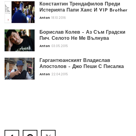
Константин Трендафилов Преди
Истерията Папи Ханс И VIP Brother
Anton
18.10.2016
Борислав Колев – Аз Съм Градски
Пич. Селото Не Ме Вълнува
Anton
03.05.2015
Гаргантюанският Владислав
Апостолов – Джо Пеши С Писалка
Anton
22.04.2015