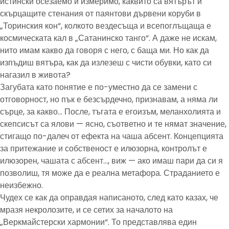
истински осезаемо и измеримо, каквито са вятърът и
скърцащите стенания от паянтови дървени коруби в
„Торинския кон“, колкото вездесъща и всепоглъщаща е
космическата кал в „Сатанинско танго“. А даже не искам,
нито имам какво да говоря с него, с баща ми. Но как да
изпъдиш вятъра, как да излезеш с чисти обувки, като си
нагазил в живота?
Загубата като понятие е по-уместно да се замени с
отговорност, но пък е безсърдечно, признавам, а няма ли
сърце, за какво… После, тъгата е егоизъм, меланхолията и
скепсисът са ялови — ясно, съответно и те нямат значение,
стигащо по-далеч от ефекта на чаша абсент. Концепцията
за притежание и собственост е илюзорна, контролът е
илюзорен, чашата с абсент…, виж — ако имаш пари да си я
позволиш, тя може да е реална метафора. Страданието е
неизбежно.
Чудех се как да оправдая написаното, след като казах, че
мразя некролозите, и се сетих за началото на
„Веркмайстерски хармонии“. То представлява един