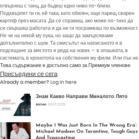
отвърнеш с танц, да бъдеш едно ниво по-близо.
Подхвърлят ти ги, ей така, като обелен, още парещ сварен
картоф през масата. Да се справиш, ако може по-тихо да
си свършиш работата и да не ги посрамваш по възможност.
Не че на някой му пука, но защо да замърсяваме
допълнително с шум. Та смисълът на написаното е в
подсещане за мястото и реда на човек — в опашката, в
системата, в хронотопа на собствения му филм. Или пък не.
Това съдържание е достъпно само за Премиум членове.
Присъедини се сега
Already a member?
Log in here
Знам Какво Направи Миналото Лято
Anton
24.07.2025
Maybe I Was Just Born In The Wrong Era’:
Michael Madsen On Tarantino, Tough Guys
And Typecasting