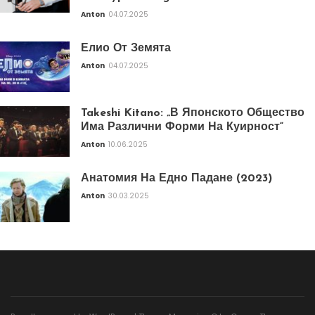
Anton
04.07.2025
Елио От Земята
Anton
04.07.2025
Takeshi Kitano: „В Японското Общество
Има Различни Форми На Куирност“
Anton
10.06.2025
Анатомия На Едно Падане (2023)
Anton
30.03.2025