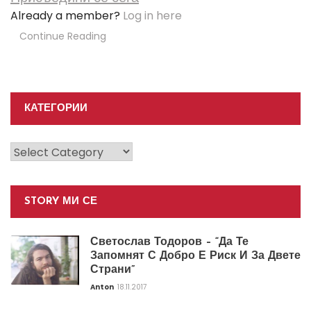
Already a member?
Log in here
Continue Reading
КАТЕГОРИИ
Категории
STORY МИ СЕ
Светослав Тодоров – “Да Те
Запомнят С Добро Е Риск И За Двете
Страни”
Anton
18.11.2017