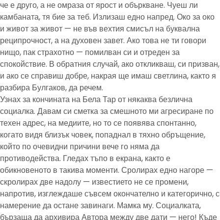
че е друго, а не омраза от ярост и объркване. Чуеш ли
камбаната, тя бие за теб. Излизаш едно напред. Око за око
и живот за живот — не във вехтия смисъл на буквална
реципрочност, а на духовен завет. Ако това не ти говори
нищо, пак страхотно — помилван си и отреден за
спокойствие. В обратния случай, ако откликваш, си призван,
и ако се справиш добре, накрая ще имаш светлина, както я
разбира Булгаков, да речем.
Узнах за кончината на Бела Тар от някаква безлична
социалка. Давам си сметка за смешното ми агресиране по
техен адрес, на медиите, но то се появява спонтанно,
когато видя близък човек, попаднал в тяхно обръщение,
който по очевидни причини вече го няма да
противодейства. Гледах тъпо в екрана, както е
обикновеното в такива моменти. Сролирах едно нагоре —
скролирах две надолу — известието не се промени,
напротив, изглеждаше съвсем окончателно и категорично, с
намерение да остане завинаги. Мамка му. Социалката,
бързаща да архивира Автора между две дати — него! Къде