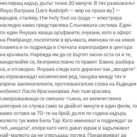
неспиращ кадър, дълъг точно 20 минути. В тях разказвачът
Януш Валушка (Lars Rudolph — мир на праха му) —
юродив, сталкер, the holy fool на града — илюстрира
нагледно какво представлява Слънчевата система. Един
по един Янушка хваща оръфаните, очукани, като в офорт
на Рембрандт, посетители в кръчмата, именова ги на някоя
планета и ги подрежда в стегната хореография в центъра
на кръчмата. Нарежда им да се въртят около оста си и те,
кандилкайки се, безпрекословно го правят. Бавно, разбира
се, и отговорно. Янушка следи като диригент как „звездите“
възпроизвеждат космическия ред, танцува между тях и
изрича заклинателните, протоевангелски слова на бъдещия
нобелист Ласло Краснахоркаи. Ако тази красива,
саморазказваща се смешно-тъжна, но величествена
алегория се случва само за двайсет минути в един филм, то
какво остава за 70-те на брой, дълги по година кадъра,
колкото тук живя Бела Тар. Като именоват и подреждат за
теб „нещата“, опори като него дават кураж и задължават
най-малкото да не отвръщаш поглед. Предизвикват да