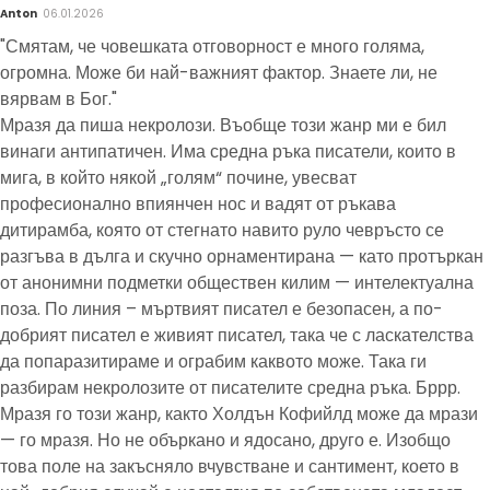
Anton
06.01.2026
"Смятам, че човешката отговорност е много голяма,
огромна. Може би най-важният фактор. Знаете ли, не
вярвам в Бог."
Мразя да пиша некролози. Въобще този жанр ми е бил
винаги антипатичен. Има средна ръка писатели, които в
мига, в който някой „голям“ почине, увесват
професионално впиянчен нос и вадят от ръкава
дитирамба, която от стегнато навито руло чевръсто се
разгъва в дълга и скучно орнаментирана — като протъркан
от анонимни подметки обществен килим — интелектуална
поза. По линия – мъртвият писател е безопасен, а по-
добрият писател е живият писател, така че с ласкателства
да попаразитираме и ограбим каквото може. Така ги
разбирам некролозите от писателите средна ръка. Бррр.
Мразя го този жанр, както Холдън Кофийлд може да мрази
— го мразя. Но не объркано и ядосано, друго е. Изобщо
това поле на закъсняло вчувстване и сантимент, което в