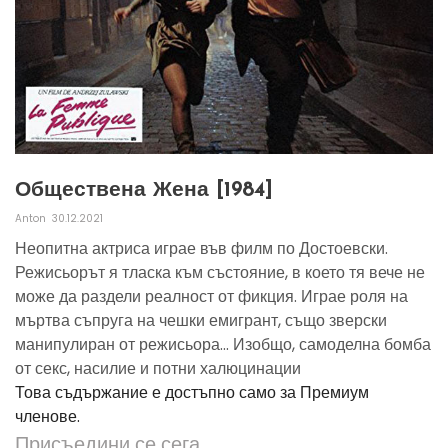
Обществена Жена [1984]
Anton
30.12.2021
Неопитна актриса играе във филм по Достоевски.
Режисьорът я тласка към състояние, в което тя вече не
може да раздели реалност от фикция. Играе роля на
мъртва съпруга на чешки емигрант, също зверски
манипулиран от режисьора... Изобщо, самоделна бомба
от секс, насилие и потни халюцинации
Това съдържание е достъпно само за Премиум
членове.
Присъедини се сега