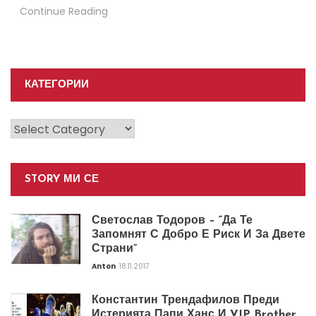
Continue Reading
КАТЕГОРИИ
Категории
STORY МИ СЕ
Светослав Тодоров – “Да Те
Запомнят С Добро Е Риск И За Двете
Страни”
Anton
18.11.2017
Константин Трендафилов Преди
Истерията Папи Ханс И VIP Brother