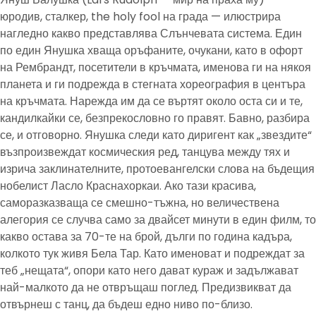
юродив, сталкер, the holy fool на града — илюстрира
нагледно какво представлява Слънчевата система. Един
по един Янушка хваща оръфаните, очукани, като в офорт
на Рембрандт, посетители в кръчмата, именова ги на някоя
планета и ги подрежда в стегната хореография в центъра
на кръчмата. Нарежда им да се въртят около оста си и те,
кандилкайки се, безпрекословно го правят. Бавно, разбира
се, и отговорно. Янушка следи като диригент как „звездите“
възпроизвеждат космическия ред, танцува между тях и
изрича заклинателните, протоевангелски слова на бъдещия
нобелист Ласло Краснахоркаи. Ако тази красива,
саморазказваща се смешно-тъжна, но величествена
алегория се случва само за двайсет минути в един филм, то
какво остава за 70-те на брой, дълги по година кадъра,
колкото тук живя Бела Тар. Като именоват и подреждат за
теб „нещата“, опори като него дават кураж и задължават
най-малкото да не отвръщаш поглед. Предизвикват да
отвърнеш с танц, да бъдеш едно ниво по-близо.