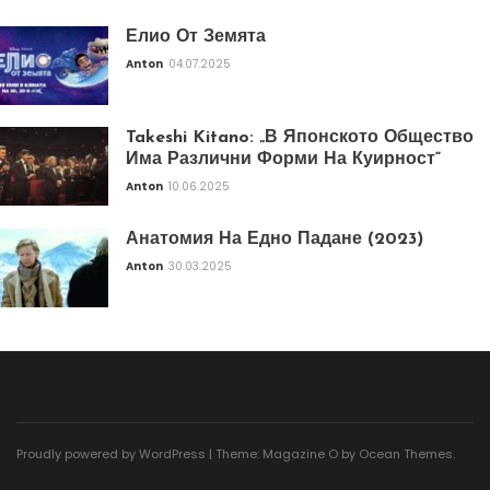
Елио От Земята
Anton
04.07.2025
Takeshi Kitano: „В Японското Общество
Има Различни Форми На Куирност“
Anton
10.06.2025
Анатомия На Едно Падане (2023)
Anton
30.03.2025
Proudly powered by WordPress
|
Theme: Magazine O by
Ocean Themes
.