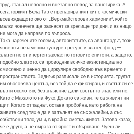
труд, станал неволно и внезапно повод за панегирика. А
сега горкият Бела Тар е препарираният кит с космически
всевиждащото око от „Веркмайстерови хармонии“, който
малки човечета ще разнасят за зрелище три дни, и аз нищо
не мога да направя по въпроса.
Така наречените големи, авторитетите, са авангардът, този
човешки незаменим културен ресурс и златен фонд —
златен не от инертен захлас по готовите епитети, а защото,
подобно златото, са проводник всичко екзистенциално
смислено и ценно да циркулира свободно във времето и
пространството. Веднъж разписали се в историята, трудът
им обособява център, без той да е фиксиран, и светът си се
върти около тях, без значение дали светът го знае или не.
Като с Махалото на Фуко. Докато са живи, те са живият ни
щит. Когато отпаднат, остава пробойна, като работа на
живите след тях е да я запълнят не със жалейки, а със
собствени тяло, ум и, в крайна сметка, живот. Затова казах,
че е друго, а не омраза от ярост и объркване. Чуеш ли
камбаната, тя бие за теб. Излизаш едно напред. Око за око