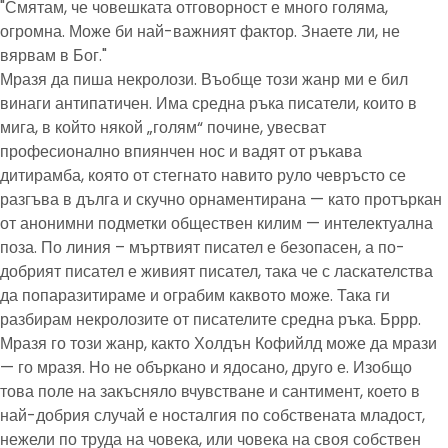
"Смятам, че човешката отговорност е много голяма,
огромна. Може би най-важният фактор. Знаете ли, не
вярвам в Бог."
Мразя да пиша некролози. Въобще този жанр ми е бил
винаги антипатичен. Има средна ръка писатели, които в
мига, в който някой „голям“ почине, увесват
професионално впиянчен нос и вадят от ръкава
дитирамба, която от стегнато навито руло чевръсто се
разгъва в дълга и скучно орнаментирана — като протъркан
от анонимни подметки обществен килим — интелектуална
поза. По линия – мъртвият писател е безопасен, а по-
добрият писател е живият писател, така че с ласкателства
да попаразитираме и ограбим каквото може. Така ги
разбирам некролозите от писателите средна ръка. Бррр.
Мразя го този жанр, както Холдън Кофийлд може да мрази
— го мразя. Но не объркано и ядосано, друго е. Изобщо
това поле на закъсняло вчувстване и сантимент, което в
най-добрия случай е носталгия по собствената младост,
нежели по труда на човека, или човека на своя собствен