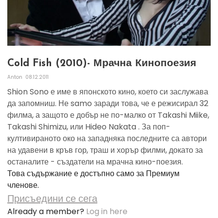
Cold Fish (2010)- Мрачна Кинопоезия
Anton
08.12.2011
Shion Sono е име в японското кино, което си заслужава
да запомниш. Не samo заради това, че е режисирал 32
филма, а защото е добър не по-малко от Takashi Miike,
Takashi Shimizu, или Hideo Nakata . За поп-
култивираното око на западняка последните са автори
на удавени в кръв гор, траш и хорър филми, докато за
останалите - създатели на мрачна кино-поезия.
Това съдържание е достъпно само за Премиум
членове.
Присъедини се сега
Already a member?
Log in here