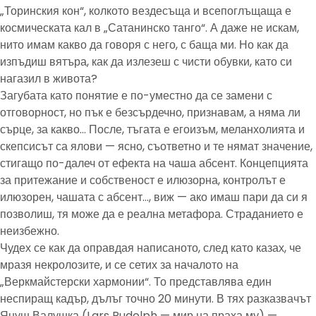
„Торинския кон“, колкото вездесъща и всепоглъщаща е
космическата кал в „Сатанинско танго“. А даже не искам,
нито имам какво да говоря с него, с баща ми. Но как да
изпъдиш вятъра, как да излезеш с чисти обувки, като си
нагазил в живота?
Загубата като понятие е по-уместно да се замени с
отговорност, но пък е безсърдечно, признавам, а няма ли
сърце, за какво… После, тъгата е егоизъм, меланхолията и
скепсисът са ялови — ясно, съответно и те нямат значение,
стигащо по-далеч от ефекта на чаша абсент. Концепцията
за притежание и собственост е илюзорна, контролът е
илюзорен, чашата с абсент…, виж — ако имаш пари да си я
позволиш, тя може да е реална метафора. Страданието е
неизбежно.
Чудех се как да оправдая написаното, след като казах, че
мразя некролозите, и се сетих за началото на
„Веркмайстерски хармонии“. То представлява един
неспиращ кадър, дълъг точно 20 минути. В тях разказвачът
Януш Валушка (Lars Rudolph — мир на праха му) —