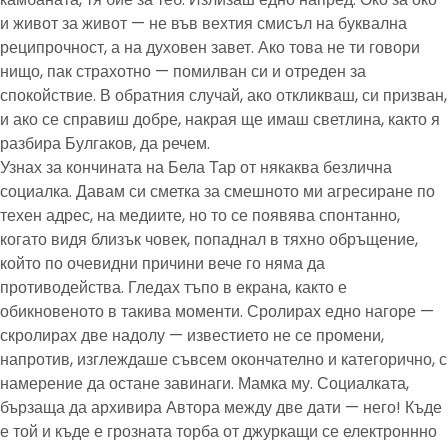
и живот за живот — не във вехтия смисъл на буквална
реципрочност, а на духовен завет. Ако това не ти говори
нищо, пак страхотно — помилван си и отреден за
спокойствие. В обратния случай, ако откликваш, си призван,
и ако се справиш добре, накрая ще имаш светлина, както я
разбира Булгаков, да речем.
Узнах за кончината на Бела Тар от някаква безлична
социалка. Давам си сметка за смешното ми агресиране по
техен адрес, на медиите, но то се появява спонтанно,
когато видя близък човек, попаднал в тяхно обръщение,
който по очевидни причини вече го няма да
противодейства. Гледах тъпо в екрана, както е
обикновеното в такива моменти. Сролирах едно нагоре —
скролирах две надолу — известието не се промени,
напротив, изглеждаше съвсем окончателно и категорично, с
намерение да остане завинаги. Мамка му. Социалката,
бързаща да архивира Автора между две дати — него! Къде
е той и къде е грозната торба от джуркащи се електроннно