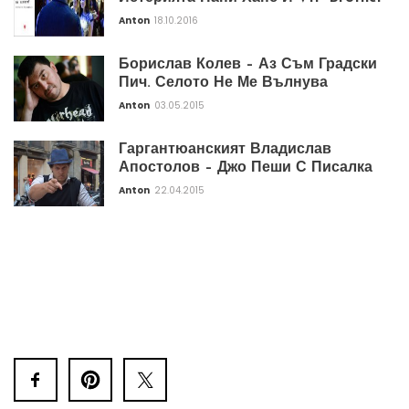
Anton
18.10.2016
Борислав Колев – Аз Съм Градски
Пич. Селото Не Ме Вълнува
Anton
03.05.2015
Гаргантюанският Владислав
Апостолов – Джо Пеши С Писалка
Anton
22.04.2015