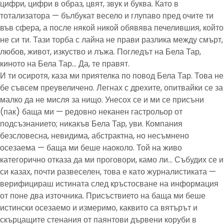
цифри, цифри в образ, цвят, звук и буква. Като в
тотализатора — бълбукат весело и глупаво пред очите ти
във сфера, а после някой никой обявява печелившия, който
не си ти. Тази торба с лайна не прави разлика между смърт,
любов, живот, изкуство и лъжа. Погледът на Бела Тар,
киното на Бела Тар… Да, те правят.
И ти осиротя, каза ми приятелка по повод Бела Тар. Това не
бе съвсем преувеличено. Легнах с дрехите, опитвайки се за
малко да не мисля за нищо. Унесох се и ми се присъни
(пак) баща ми — редовно неканен гастрольор от
подсъзнанието; никакъв Бела Тар, уви. Компания
безсловесна, невидима, абстрактна, но несъмнено
осезаема — баща ми беше наоколо. Той на живо
категорично отказа да ми проговори, камо ли… Събудих се и
си казах, почти развеселен, това е като журналистиката —
верифицираш истината след кръстосване на информация
от поне два източника. Присъствието на баща ми беше
истински осезаемо и измеримо, каквито са вятърът и
скърцащите стенания от паянтови дървени коруби в