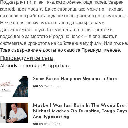
Подхвърлят ти ги, ей така, като обелен, още парещ сварен
картоф през масата. Да се справиш, ако може по-тихо да
си свършиш работата и да не ги посрамваш по възможност.
Не че на някой му пука, но защо да замърсяваме
допълнително с шум. Та смисълът на написаното е в
подсещане за мястото и реда на човек — в опашката, в
системата, в хронотопа на собствения му филм. Или пък не.
Това съдържание е достъпно само за Премиум членове.
Присъедини се сега
Already a member?
Log in here
Знам Какво Направи Миналото Лято
Anton
24.07.2025
Maybe I Was Just Born In The Wrong Era’:
Michael Madsen On Tarantino, Tough Guys
And Typecasting
Anton
04.07.2025