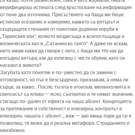
си казах, почти развеселен, това е като журналистиката —
верифицираш истината след кръстосване на информация
от поне два източника. Присъствието на баща ми беше
истински осезаемо и измеримо, каквито са вятърът и
скърцащите стенания от паянтови дървени коруби в
„Торинския кон“, колкото вездесъща и всепоглъщаща е
космическата кал в „Сатанинско танго“. А даже не искам,
нито имам какво да говоря с него, с баща ми. Но как да
изпъдиш вятъра, как да излезеш с чисти обувки, като си
нагазил в живота?
Загубата като понятие е по-уместно да се замени с
отговорност, но пък е безсърдечно, признавам, а няма ли
сърце, за какво… После, тъгата е егоизъм, меланхолията и
скепсисът са ялови — ясно, съответно и те нямат значение,
стигащо по-далеч от ефекта на чаша абсент. Концепцията
за притежание и собственост е илюзорна, контролът е
илюзорен, чашата с абсент…, виж — ако имаш пари да си я
позволиш, тя може да е реална метафора. Страданието е
неизбежно.