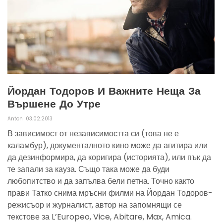
Йордан Тодоров И Важните Неща За
Вършене До Утре
Anton
03.02.2013
В зависимост от независимостта си (това не е
каламбур), документалното кино може да агитира или
да дезинформира, да коригира (историята), или пък да
те запали за кауза. Също така може да буди
любопитство и да запълва бели петна. Точно както
прави Татко снима мръсни филми на Йордан Тодоров-
режисъор и журналист, автор на запомнящи се
текстове за L’Europeo, Vice, Abitare, Max, Amica.