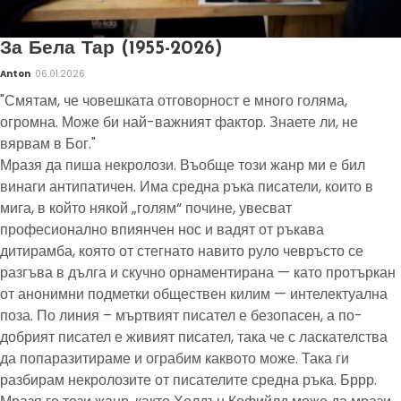
За Бела Тар (1955-2026)
Anton
06.01.2026
"Смятам, че човешката отговорност е много голяма,
огромна. Може би най-важният фактор. Знаете ли, не
вярвам в Бог."
Мразя да пиша некролози. Въобще този жанр ми е бил
винаги антипатичен. Има средна ръка писатели, които в
мига, в който някой „голям“ почине, увесват
професионално впиянчен нос и вадят от ръкава
дитирамба, която от стегнато навито руло чевръсто се
разгъва в дълга и скучно орнаментирана — като протъркан
от анонимни подметки обществен килим — интелектуална
поза. По линия – мъртвият писател е безопасен, а по-
добрият писател е живият писател, така че с ласкателства
да попаразитираме и ограбим каквото може. Така ги
разбирам некролозите от писателите средна ръка. Бррр.