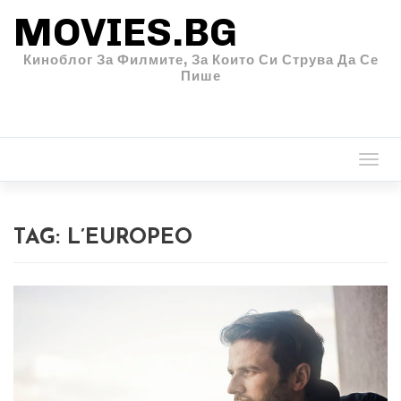
MOVIES.BG
Киноблог За Филмите, За Които Си Струва Да Се
Пише
Togg
navi
TAG:
L’EUROPEO