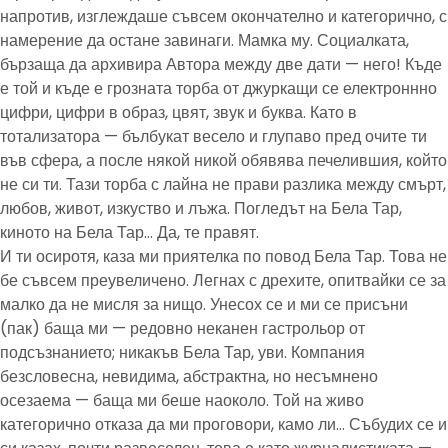
напротив, изглеждаше съвсем окончателно и категорично, с
намерение да остане завинаги. Мамка му. Социалката,
бързаща да архивира Автора между две дати — него! Къде
е той и къде е грозната торба от джуркащи се електроннно
цифри, цифри в образ, цвят, звук и буква. Като в
тотализатора — бълбукат весело и глупаво пред очите ти
във сфера, а после някой никой обявява печелившия, който
не си ти. Тази торба с лайна не прави разлика между смърт,
любов, живот, изкуство и лъжа. Погледът на Бела Тар,
киното на Бела Тар… Да, те правят.
И ти осиротя, каза ми приятелка по повод Бела Тар. Това не
бе съвсем преувеличено. Легнах с дрехите, опитвайки се за
малко да не мисля за нищо. Унесох се и ми се присъни
(пак) баща ми — редовно неканен гастрольор от
подсъзнанието; никакъв Бела Тар, уви. Компания
безсловесна, невидима, абстрактна, но несъмнено
осезаема — баща ми беше наоколо. Той на живо
категорично отказа да ми проговори, камо ли… Събудих се и