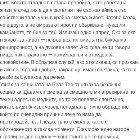
щит. Когато отпаднат, остава пробойна, като работа на
живите след тях е да я запълнят не със жалейки, а със
собствени тяло, ум и, в крайна сметка, живот. Затова казах,
че е друго, а не омраза от ярост и объркване. Чуеш ли
камбаната, тя бие за теб. Излизаш едно напред. Око за око
и живот за живот — не във вехтия смисъл на буквална
реципрочност, а на духовен завет. Ако това не ти говори
нищо, пак страхотно — помилван си и отреден за
спокойствие. В обратния случай, ако откликваш, си призван,
и ако се справиш добре, накрая ще имаш светлина, както я
разбира Булгаков, да речем.
Узнах за кончината на Бела Тар от някаква безлична
социалка. Давам си сметка за смешното ми агресиране по
техен адрес, на медиите, но то се появява спонтанно,
когато видя близък човек, попаднал в тяхно обръщение,
който по очевидни причини вече го няма да
противодейства. Гледах тъпо в екрана, както е
обикновеното в такива моменти. Сролирах едно нагоре —
скролирах две надолу — известието не се промени,