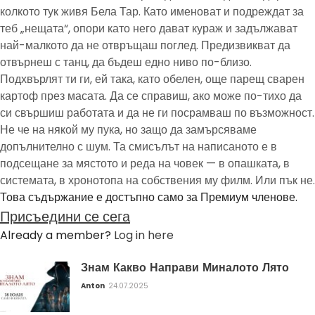
колкото тук живя Бела Тар. Като именоват и подреждат за
теб „нещата“, опори като него дават кураж и задължават
най-малкото да не отвръщаш поглед. Предизвикват да
отвърнеш с танц, да бъдеш едно ниво по-близо.
Подхвърлят ти ги, ей така, като обелен, още парещ сварен
картоф през масата. Да се справиш, ако може по-тихо да
си свършиш работата и да не ги посрамваш по възможност.
Не че на някой му пука, но защо да замърсяваме
допълнително с шум. Та смисълът на написаното е в
подсещане за мястото и реда на човек — в опашката, в
системата, в хронотопа на собствения му филм. Или пък не.
Това съдържание е достъпно само за Премиум членове.
Присъедини се сега
Already a member?
Log in here
Знам Какво Направи Миналото Лято
Anton
24.07.2025