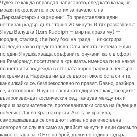
Чудех се как да оправдая написаното, след като казах, че
мразя некролозите, и се сетих за началото на
„Веркмайстерски хармонии“. То представлява един
неспиращ кадър, дълъг точно 20 минути. В тях разказвачът
Януш Валушка (Lars Rudolph — мир на праха му) —
юродив, сталкер, the holy fool на града — илюстрира
нагледно какво представлява Слънчевата система. Един
по един Янушка хваща оръфаните, очукани, като в офорт
на Рембрандт, посетители в кръчмата, именова ги на някоя
планета и ги подрежда в стегната хореография в центъра
на кръчмата. Нарежда им да се въртят около оста си и те,
кандилкайки се, безпрекословно го правят. Бавно, разбира
се, и отговорно. Янушка следи като диригент как „звездите“
възпроизвеждат космическия ред, танцува между тях и
изрича заклинателните, протоевангелски слова на бъдещия
нобелист Ласло Краснахоркаи. Ако тази красива,
саморазказваща се смешно-тъжна, но величествена
алегория се случва само за двайсет минути в един филм, то
какво остава за 70-те на брой, дълги по година кадъра,