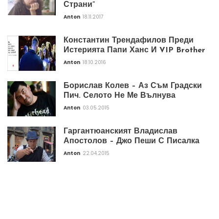
Страни”
Anton
18.11.2017
Константин Трендафилов Преди
Истерията Папи Ханс И VIP Brother
Anton
18.10.2016
Борислав Колев – Аз Съм Градски
Пич. Селото Не Ме Вълнува
Anton
03.05.2015
Гаргантюанският Владислав
Апостолов – Джо Пеши С Писалка
Anton
22.04.2015