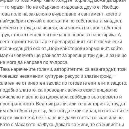
Мразя го този жанр, както Холдън Кофийлд може да мрази
— го мразя. Но не объркано и ядосано, друго е. Изобщо
това поле на закъсняло вчувстване и сантимент, което в
най-добрия случай е носталгия по собствената младост,
нежели по труда на човека, или човека на своя собствен
труд, станал неволно и внезапно повод за панегирика. А
сега горкият Бела Тар е препарираният кит с космически
всевиждащото око от „Веркмайстерови хармонии“, който
малки човечета ще разнасят за зрелище три дни, и аз нищо
не мога да направя по въпроса.
Така наречените големи, авторитетите, са авангардът, този
човешки незаменим културен ресурс и златен фонд —
златен не от инертен захлас по готовите епитети, а защото,
подобно златото, са проводник всичко екзистенциално
смислено и ценно да циркулира свободно във времето и
пространството. Веднъж разписали се в историята, трудът
им обособява център, без той да е фиксиран, и светът си се
върти около тях, без значение дали светът го знае или не.
Като с Махалото на Фуко. Докато са живи, те са живият ни