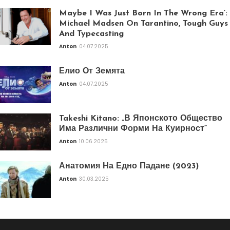
Maybe I Was Just Born In The Wrong Era’:
Michael Madsen On Tarantino, Tough Guys
And Typecasting
Anton
04.07.2025
Елио От Земята
Anton
04.07.2025
Takeshi Kitano: „В Японското Общество
Има Различни Форми На Куирност“
Anton
10.06.2025
Анатомия На Едно Падане (2023)
Anton
30.03.2025