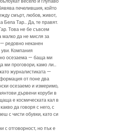
— бълбукат весело и глупаво
обявява печелившия, който
ежду смърт, любов, живот,
а Бела Тар… Да, те правят.
Тар. Това не бе съвсем
а малко да не мисля за
и — редовно неканен
, уви. Компания
ено осезаема — баща ми
да ми проговори, камо ли…
е като журналистиката —
формация от поне два
нски осезаемо и измеримо,
аянтови дървени коруби в
щаща е космическата кал в
какво да говоря с него, с
еш с чисти обувки, като си
и с отговорност, но пък е