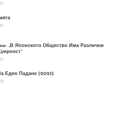
025
мята
025
tano: „В Японското Общество Има Различни
уирност“
25
а Едно Падане (2023)
025