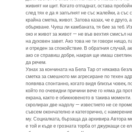
живият ни щит. Когато отпаднат, остава пробойн
след тях е да я запълнят не със жалейки, а със с
крайна сметка, живот. Затова казах, че е друго, 
объркване. Чуеш ли камбаната, тя бие за теб. И
око и живот за живот — не във вехтия смисъл н
на духовен завет. Ако това не ти говори нищо, 
и отреден за спокойствие. В обратния случай, ак
ако се справиш добре, накрая ще имаш светлина
да речем.
Узнах за кончината на Бела Тар от някаква без
сметка за смешното ми агресиране по техен адре
появява спонтанно, когато видя близък човек, 
който по очевидни причини вече го няма да про
екрана, както е обикновеното в такива моменти
скролирах две надолу — известието не се пром
съвсем окончателно и категорично, с намерение
му. Социалката, бързаща да архивира Автора м
е той и къде е грозната торба от джуркащи се 