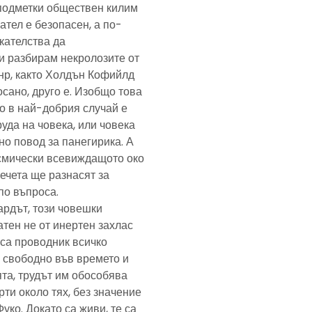
подметки обществен килим
ател е безопасен, а по-
скателства да
и разбирам некролозите от
анр, както Холдън Кофийлд
сано, друго е. Изобщо това
то в най-добрия случай е
уда на човека, или човека
но повод за панегирика. А
осмически всевиждащото око
ечета ще разнасят за
по въпроса.
ардът, този човешки
тен не от инертен захлас
, са проводник всичко
 свободно във времето и
та, трудът им обособява
рти около тях, без значение
Фуко. Докато са живи, те са