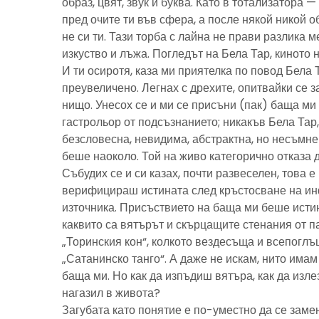
образ, цвят, звук и буква. Като в тотализатора 
пред очите ти във сфера, а после някой никой 
не си ти. Тази торба с лайна не прави разлика м
изкуство и лъжа. Погледът на Бела Тар, киното н
И ти осиротя, каза ми приятелка по повод Бела 
преувеличено. Легнах с дрехите, опитвайки се з
нищо. Унесох се и ми се присъни (пак) баща м
гастрольор от подсъзнанието; никакъв Бела Тар
безсловесна, невидима, абстрактна, но несъмн
беше наоколо. Той на живо категорично отказа 
Събудих се и си казах, почти развеселен, това 
верифицираш истината след кръстосване на ин
източника. Присъствието на баща ми беше исти
каквито са вятърът и скърцащите стенания от п
„Торинския кон“, колкото вездесъща и всепоглъ
„Сатанинско танго“. А даже не искам, нито имам 
баща ми. Но как да изпъдиш вятъра, как да излез
нагазил в живота?
Загубата като понятие е по-уместно да се замен