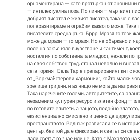
орнаментирана — като протъркан от анонимни 
— интелектуална поза. По линия – мъртвият пис
добрият писател е живият писател, така че с ла
попаразитираме и ограбим каквото може. Така г
писателите средна ръка. Бррр. Мразя го този ж
може да мрази — го мразя. Но не объркано и ядо
поле на закъсняло вчувстване и сантимент, кое
носталгия по собствената младост, нежели по тр
на своя собствен труд, станал неволно и внезап
сега горкият Бела Тар е препарираният кит с к
от „Веркмайстерови хармонии“, който малки чов
зрелище три дни, и аз нищо не мога да направя 
Така наречените големи, авторитетите, са аванг
незаменим културен ресурс и златен фонд — зла
по готовите епитети, а защото, подобно златото
екзистенциално смислено и ценно да циркулира
пространството. Веднъж разписали се в история
център, без той да е фиксиран, и светът си се въ
дали светът го знае или не. Като с Махалото на 