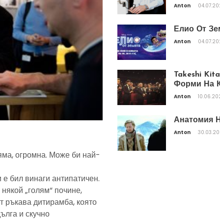
Anton
04.07.2
Елио От Зе
Anton
04.07.2
Takeshi Ki
Форми На К
Anton
10.06.20
Анатомия Н
Anton
30.03.2
яма, огромна. Може би най-
 е бил винаги антипатичен.
 някой „голям“ почине,
т ръкава дитирамба, която
дълга и скучно