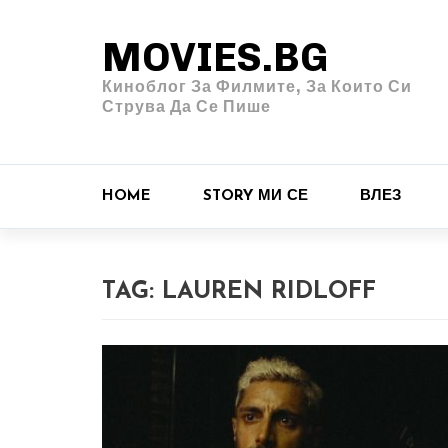
MOVIES.BG
Киноблог За Филмите, За Които Си
Струва Да Се Пише
HOME
STORY МИ СЕ
ВЛЕЗ
TAG:
LAUREN RIDLOFF