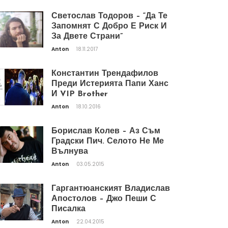
Светослав Тодоров – “Да Те
Запомнят С Добро Е Риск И
За Двете Страни”
Anton
18.11.2017
Константин Трендафилов
Преди Истерията Папи Ханс
И VIP Brother
Anton
18.10.2016
Борислав Колев – Аз Съм
Градски Пич. Селото Не Ме
Вълнува
Anton
03.05.2015
Гаргантюанският Владислав
Апостолов – Джо Пеши С
Писалка
Anton
22.04.2015