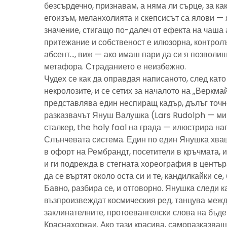
безсърдечно, признавам, а няма ли сърце, за ка
егоизъм, меланхолията и скепсисът са ялови — 
значение, стигащо по-далеч от ефекта на чаша 
притежание и собственост е илюзорна, контролъ
абсент…, виж — ако имаш пари да си я позволиш
метафора. Страданието е неизбежно.
Чудех се как да оправдая написаното, след като 
некролозите, и се сетих за началото на „Веркма
представлява един неспиращ кадър, дълъг точно
разказвачът Януш Валушка (Lars Rudolph — ми
сталкер, the holy fool на града — илюстрира н
Слънчевата система. Един по един Янушка хващ
в офорт на Рембрандт, посетители в кръчмата, 
и ги подрежда в стегната хореография в центъ
да се въртят около оста си и те, кандилкайки се
Бавно, разбира се, и отговорно. Янушка следи к
възпроизвеждат космическия ред, танцува межд
заклинателните, протоевангелски слова на бъд
Краснахоркаи. Ако тази красива, саморазказва