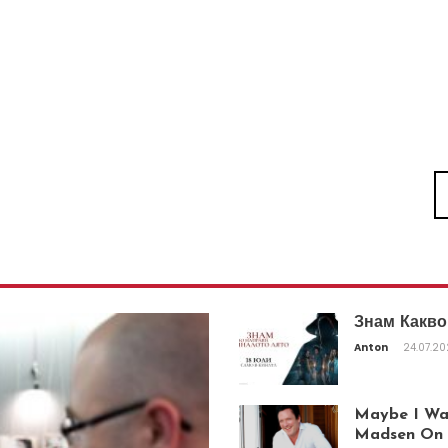
Знам Какво
Anton
24.07.2
Maybe I Was
Madsen On T