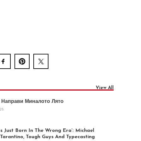
View All
 Направи Миналото Лято
025
 Just Born In The Wrong Era’: Michael
arantino, Tough Guys And Typecasting