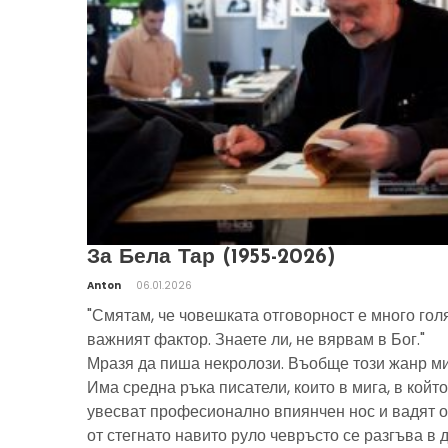
За Бела Тар (1955-2026)
Anton
06.01.2026
"Смятам, че човешката отговорност е много гол
важният фактор. Знаете ли, не вярвам в Бог."
Мразя да пиша некролози. Въобще този жанр ми
Има средна ръка писатели, които в мига, в който
увесват професионално впиянчен нос и вадят о
от стегнато навито руло чевръсто се разгъва в 