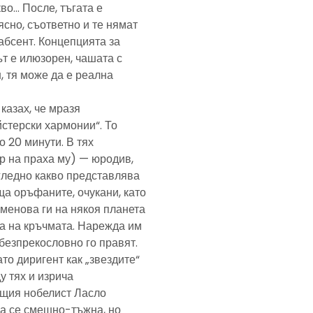
кво… После, тъгата е
ясно, съответно и те нямат
абсент. Концепцията за
т е илюзорен, чашата с
, тя може да е реална
казах, че мразя
йстерски хармонии“. То
 20 минути. В тях
р на праха му) — юродив,
агледно какво представлява
а оръфаните, очукани, като
именова ги на някоя планета
ра на кръчмата. Нарежда им
, безпрекословно го правят.
ато диригент как „звездите“
у тях и изрича
ещия нобелист Ласло
ща се смешно-тъжна, но