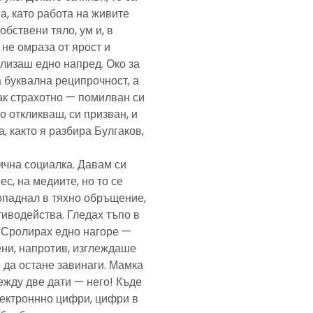
а, като работа на живите
обствени тяло, ум и, в
а не омраза от ярост и
злизаш едно напред. Око за
а буквална реципрочност, а
пак страхотно — помилван си
о откликваш, си призван, и
, както я разбира Булгаков,
лична социалка. Давам си
с, на медиите, но то се
попаднал в тяхно обръщение,
тиводейства. Гледах тъпо в
. Сролирах едно нагоре —
ени, напротив, изглеждаше
 да остане завинаги. Мамка
ежду две дати — него! Къде
електроннно цифри, цифри в