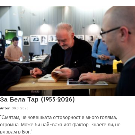
За Бела Тар (1955-2026)
Anton
06.01.2026
"Смятам, че човешката отговорност е много голяма,
огромна. Може би най-важният фактор. Знаете ли, не
вярвам в Бог."