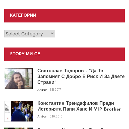
КАТЕГОРИИ
Категории
STORY МИ СЕ
Светослав Тодоров – “Да Те
Запомнят С Добро Е Риск И За Двете
Страни”
Anton
18.11.2017
Константин Трендафилов Преди
Истерията Папи Ханс И VIP Brother
Anton
18.10.2016