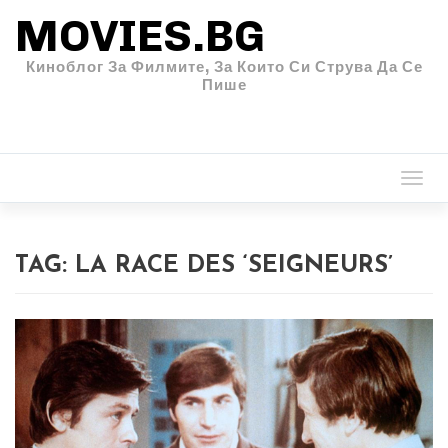
MOVIES.BG
Киноблог За Филмите, За Които Си Струва Да Се
Пише
Togg
navi
TAG:
LA RACE DES ‘SEIGNEURS’