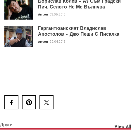
Борислав Колев – Аз Съм Градски
Пич. Селото Не Ме Вълнува
Anton
03.05.2015
Гаргантюанският Владислав
Апостолов – Джо Пеши С Писалка
Anton
22.04.2015
Други
View All