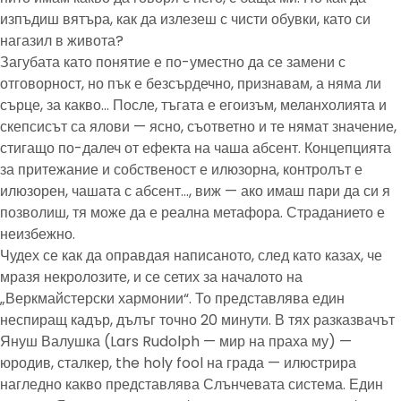
изпъдиш вятъра, как да излезеш с чисти обувки, като си
нагазил в живота?
Загубата като понятие е по-уместно да се замени с
отговорност, но пък е безсърдечно, признавам, а няма ли
сърце, за какво… После, тъгата е егоизъм, меланхолията и
скепсисът са ялови — ясно, съответно и те нямат значение,
стигащо по-далеч от ефекта на чаша абсент. Концепцията
за притежание и собственост е илюзорна, контролът е
илюзорен, чашата с абсент…, виж — ако имаш пари да си я
позволиш, тя може да е реална метафора. Страданието е
неизбежно.
Чудех се как да оправдая написаното, след като казах, че
мразя некролозите, и се сетих за началото на
„Веркмайстерски хармонии“. То представлява един
неспиращ кадър, дълъг точно 20 минути. В тях разказвачът
Януш Валушка (Lars Rudolph — мир на праха му) —
юродив, сталкер, the holy fool на града — илюстрира
нагледно какво представлява Слънчевата система. Един