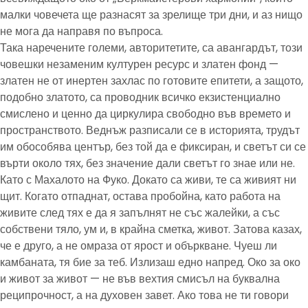
малки човечета ще разнасят за зрелище три дни, и аз нищо
не мога да направя по въпроса.
Така наречените големи, авторитетите, са авангардът, този
човешки незаменим културен ресурс и златен фонд —
златен не от инертен захлас по готовите епитети, а защото,
подобно златото, са проводник всичко екзистенциално
смислено и ценно да циркулира свободно във времето и
пространството. Веднъж разписали се в историята, трудът
им обособява център, без той да е фиксиран, и светът си се
върти около тях, без значение дали светът го знае или не.
Като с Махалото на Фуко. Докато са живи, те са живият ни
щит. Когато отпаднат, остава пробойна, като работа на
живите след тях е да я запълнят не със жалейки, а със
собствени тяло, ум и, в крайна сметка, живот. Затова казах,
че е друго, а не омраза от ярост и объркване. Чуеш ли
камбаната, тя бие за теб. Излизаш едно напред. Око за око
и живот за живот — не във вехтия смисъл на буквална
реципрочност, а на духовен завет. Ако това не ти говори