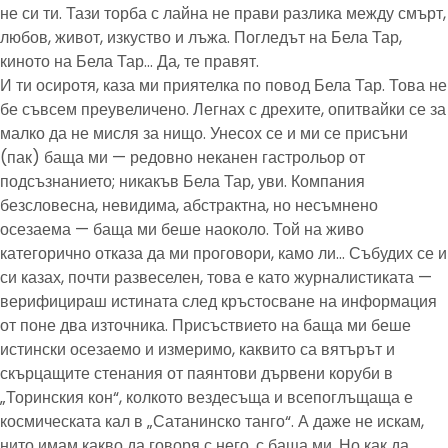
не си ти. Тази торба с лайна не прави разлика между смърт,
любов, живот, изкуство и лъжа. Погледът на Бела Тар,
киното на Бела Тар… Да, те правят.
И ти осиротя, каза ми приятелка по повод Бела Тар. Това не
бе съвсем преувеличено. Легнах с дрехите, опитвайки се за
малко да не мисля за нищо. Унесох се и ми се присъни
(пак) баща ми — редовно неканен гастрольор от
подсъзнанието; никакъв Бела Тар, уви. Компания
безсловесна, невидима, абстрактна, но несъмнено
осезаема — баща ми беше наоколо. Той на живо
категорично отказа да ми проговори, камо ли… Събудих се и
си казах, почти развеселен, това е като журналистиката —
верифицираш истината след кръстосване на информация
от поне два източника. Присъствието на баща ми беше
истински осезаемо и измеримо, каквито са вятърът и
скърцащите стенания от паянтови дървени коруби в
„Торинския кон“, колкото вездесъща и всепоглъщаща е
космическата кал в „Сатанинско танго“. А даже не искам,
нито имам какво да говоря с него, с баща ми. Но как да