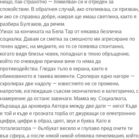
нищо, пак страхотно — помилван си и отреден за
спокойствие. В обратния случай, ако откликваш, си призван,
и ако се справиш добре, накрая ще имаш светлина, както я
разбира Булгаков, да речем.
Узнах за кончината на Бела Тар от някаква безлична
социалка. Давам си сметка за смешното ми агресиране по
техен адрес, на медиите, но то се появява спонтанно,
когато видя близък човек, попаднал в тяхно обръщение,
който по очевидни причини вече го няма да
противодейства. Гледах тъпо в екрана, както е
обикновеното в такива моменти. Сролирах едно нагоре —
скролирах две надолу — известието не се промени,
напротив, изглеждаше съвсем окончателно и категорично, с
намерение да остане завинаги. Мамка му. Социалката,
бързаща да архивира Автора между две дати — него! Къде
е той и къде е грозната торба от джуркащи се електроннно
цифри, цифри в образ, цвят, звук и буква. Като в
тотализатора — бълбукат весело и глупаво пред очите ти
във сфера, а после някой никой обявява печелившия, който