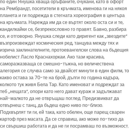
по един Янушка хваща оръфаните, очукани, като в офорт
на Рембрандт, посетители в кръчмата, именова ги на някоя
планета и ги подрежда в стегната хореография в центъра
на кръчмата. Нарежда им да се въртят около оста си и те,
кандилкайки се, безпрекословно го правят. Бавно, разбира
се, и отговорно. Янушка следи като диригент как „звездите“
възпроизвеждат космическия ред, танцува между тях и
изрича заклинателните, протоевангелски слова на бъдещия
нобелист Ласло Краснахоркаи. Ако тази красива,
саморазказваща се смешно-тъжна, но величествена
алегория се случва само за двайсет минути в един филм, то
какво остава за 70-те на брой, дълги по година кадъра,
колкото тук живя Бела Тар. Като именоват и подреждат за
теб „нещата“, опори като него дават кураж и задължават
най-малкото да не отвръщаш поглед. Предизвикват да
отвърнеш с танц, да бъдеш едно ниво по-близо.
Подхвърлят ти ги, ей така, като обелен, още парещ сварен
картоф през масата. Да се справиш, ако може по-тихо да
си свършиш работата и да не ги посрамваш по възможност.