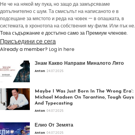
Не че на някой му пука, но защо да замърсяваме
допълнително с шум. Та смисълът на написаното е в
подсещане за мястото и реда на човек — в опашката, в
системата, в хронотопа на собствения му филм. Или пък не.
Това съдържание е достъпно само за Премиум членове.
Присъедини се сега
Already a member?
Log in here
Знам Какво Направи Миналото Лято
Anton
24.07.2025
Maybe I Was Just Born In The Wrong Era’:
Michael Madsen On Tarantino, Tough Guys
And Typecasting
Anton
04.07.2025
Елио От Земята
Anton
04.07.2025