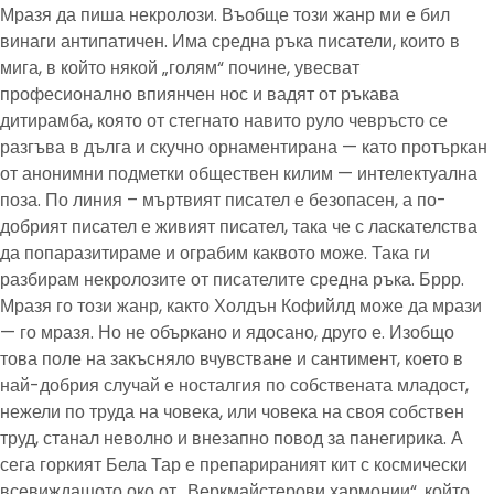
Мразя да пиша некролози. Въобще този жанр ми е бил
винаги антипатичен. Има средна ръка писатели, които в
мига, в който някой „голям“ почине, увесват
професионално впиянчен нос и вадят от ръкава
дитирамба, която от стегнато навито руло чевръсто се
разгъва в дълга и скучно орнаментирана — като протъркан
от анонимни подметки обществен килим — интелектуална
поза. По линия – мъртвият писател е безопасен, а по-
добрият писател е живият писател, така че с ласкателства
да попаразитираме и ограбим каквото може. Така ги
разбирам некролозите от писателите средна ръка. Бррр.
Мразя го този жанр, както Холдън Кофийлд може да мрази
— го мразя. Но не объркано и ядосано, друго е. Изобщо
това поле на закъсняло вчувстване и сантимент, което в
най-добрия случай е носталгия по собствената младост,
нежели по труда на човека, или човека на своя собствен
труд, станал неволно и внезапно повод за панегирика. А
сега горкият Бела Тар е препарираният кит с космически
всевиждащото око от „Веркмайстерови хармонии“, който