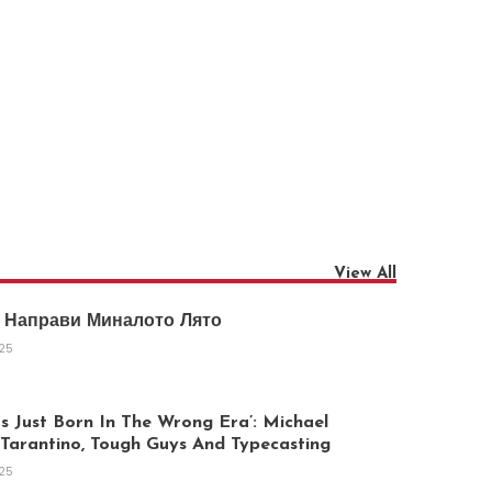
View All
 Направи Миналото Лято
025
 Just Born In The Wrong Era’: Michael
arantino, Tough Guys And Typecasting
025