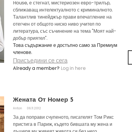
House, е стегнат, мистериозен евро-трилър,
сближаващ интелектуалното с криминалното.
Талантлив тинейджър прави впечатление на
отегчен от общото ниско ниво учител по
литература, със съчинение на тема "Моят най-
добър приятел".
Това съдържание е достъпно само за Премиум
членове.
Присъедини се сега
Already a member?
Log in here
Жената От Номер 5
Anton
06.11.2012
За да поправи счупеното, писателят Том Рикс
пристига в Париж, където бившата му жена и
дъщеря му живеят живота си без него.