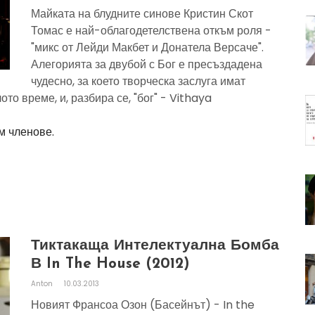
Майката на блудните синове Кристин Скот
Томас е най-облагодетелствена откъм роля -
"микс от Лейди Макбет и Донатела Версаче".
Алегорията за двубой с Бог е пресъздадена
чудесно, за което творческа заслуга имат
то време, и, разбира се, "бог" - Vithaya
м членове.
Тиктакаща Интелектуална Бомба
В In The House (2012)
Anton
10.03.2013
Новият Франсоа Озон (Басейнът) - In the