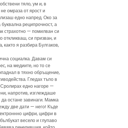
обствени тяло, ум и, в
а не омраза от ярост и
злизаш едно напред. Око за
а буквална реципрочност, а
пак страхотно — помилван си
о откликваш, си призван, и
, както я разбира Булгаков,
лична социалка. Давам си
с, на медиите, но то се
попаднал в тяхно обръщение,
тиводейства. Гледах тъпо в
. Сролирах едно нагоре —
ени, напротив, изглеждаше
 да остане завинаги. Мамка
ежду две дати — него! Къде
електроннно цифри, цифри в
— бълбукат весело и глупаво
обявява печелившия, който