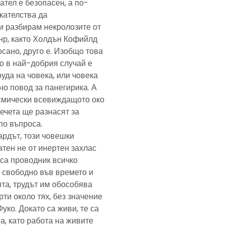
ател е безопасен, а по-
скателства да
и разбирам некролозите от
анр, както Холдън Кофийлд
сано, друго е. Изобщо това
то в най-добрия случай е
уда на човека, или човека
но повод за панегирика. А
осмически всевиждащото око
ечета ще разнасят за
по въпроса.
ардът, този човешки
тен не от инертен захлас
, са проводник всичко
 свободно във времето и
та, трудът им обособява
рти около тях, без значение
Фуко. Докато са живи, те са
а, като работа на живите