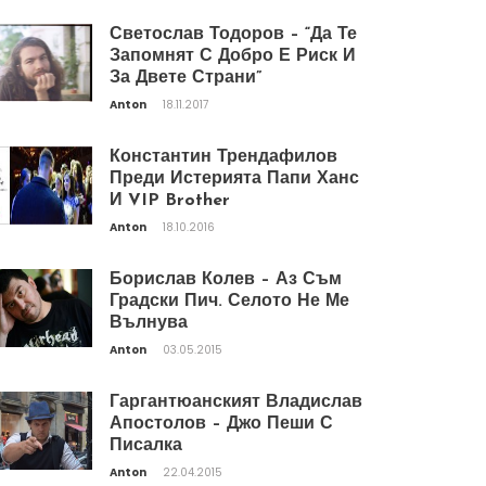
Светослав Тодоров – “Да Те
Запомнят С Добро Е Риск И
За Двете Страни”
Anton
18.11.2017
Константин Трендафилов
Преди Истерията Папи Ханс
И VIP Brother
Anton
18.10.2016
Борислав Колев – Аз Съм
Градски Пич. Селото Не Ме
Вълнува
Anton
03.05.2015
Гаргантюанският Владислав
Апостолов – Джо Пеши С
Писалка
Anton
22.04.2015