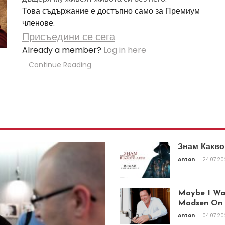
Това съдържание е достъпно само за Премиум
членове.
Присъедини се сега
Already a member?
Log in here
Continue Reading
Знам Какво
Anton
24.07.2
Maybe I Was
Madsen On T
Anton
04.07.2