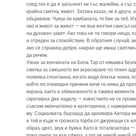
след тях е да я запълнят не със жалейки, а със с
крайна сметка, живот. Затова казах, че е друго, 
объркване. Чуеш ли камбаната, тя бие за теб. И
око и живот за живот — не във вехтия смисъл н
на духовен завет. Ако това не ти говори нищо, 
и отреден за спокойствие. В обратния случай, ак
ако се справиш добре, накрая ще имаш светлина
да речем.
Узнах за кончината на Бела Тар от някаква без
сметка за смешното ми агресиране по техен адре
появява спонтанно, когато видя близък човек, 
който по очевидни причини вече го няма да про
екрана, както е обикновеното в такива моменти
скролирах две надолу — известието не се пром
съвсем окончателно и категорично, с намерение
му. Социалката, бързаща да архивира Автора м
е той и къде е грозната торба от джуркащи се 
образ, цвят, звук и буква. Като в тотализатора 
пред очите ти във сфера, а после някой никой 