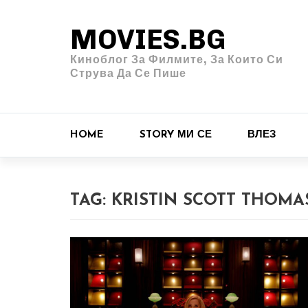
MOVIES.BG
Киноблог За Филмите, За Които Си
Струва Да Се Пише
HOME
STORY МИ СЕ
ВЛЕЗ
TAG:
KRISTIN SCOTT THOMA