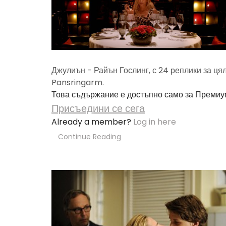
Джулиън - Райън Гослинг, с 24 реплики за цяло
Pansringarm.
Това съдържание е достъпно само за Премиу
Присъедини се сега
Already a member?
Log in here
Continue Reading