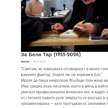
За Бела Тар (1955-2026)
Anton
06.01.2026
"Смятам, че човешката отговорност е много гол
важният фактор. Знаете ли, не вярвам в Бог."
Мразя да пиша некролози. Въобще този жанр ми
Има средна ръка писатели, които в мига, в който
увесват професионално впиянчен нос и вадят о
от стегнато навито руло чевръсто се разгъва в 
орнаментирана — като протъркан от анонимни 