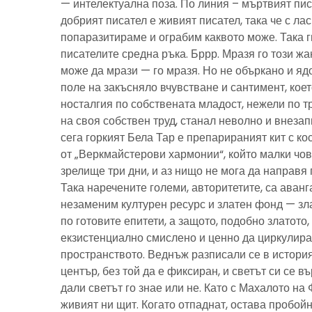
— интелектуална поза. По линия – мъртвият пис
добрият писател е живият писател, така че с ла
попаразитираме и ограбим каквото може. Така г
писателите средна ръка. Бррр. Мразя го този ж
може да мрази — го мразя. Но не объркано и ядо
поле на закъсняло вчувстване и сантимент, кое
носталгия по собствената младост, нежели по тр
на своя собствен труд, станал неволно и внезап
сега горкият Бела Тар е препарираният кит с к
от „Веркмайстерови хармонии“, който малки чов
зрелище три дни, и аз нищо не мога да направя 
Така наречените големи, авторитетите, са аванг
незаменим културен ресурс и златен фонд — зла
по готовите епитети, а защото, подобно златото
екзистенциално смислено и ценно да циркулира
пространството. Веднъж разписали се в история
център, без той да е фиксиран, и светът си се въ
дали светът го знае или не. Като с Махалото на 
живият ни щит. Когато отпаднат, остава пробойн