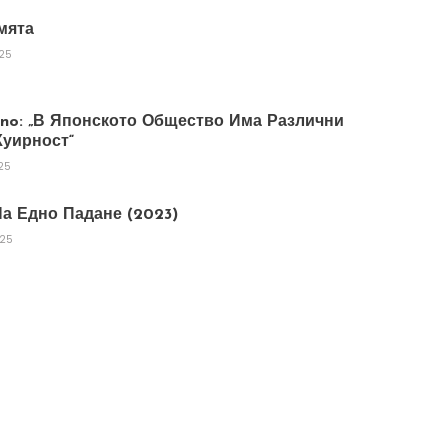
мята
025
tano: „В Японското Общество Има Различни
уирност“
25
а Едно Падане (2023)
025