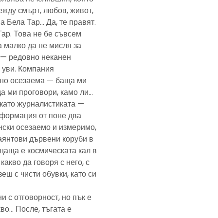
ежду смърт, любов, живот,
а Бела Тар… Да, те правят.
Тар. Това не бе съвсем
а малко да не мисля за
и — редовно неканен
, уви. Компания
ено осезаема — баща ми
да ми проговори, камо ли…
е като журналистиката —
формация от поне два
нски осезаемо и измеримо,
аянтови дървени коруби в
щаща е космическата кал в
какво да говоря с него, с
еш с чисти обувки, като си
и с отговорност, но пък е
кво… После, тъгата е