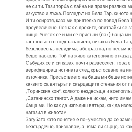
не си ти. Тази торба с лайна не прави разлика м
изкуство и лъжа. Погледът на Бела Тар, киното н
И ти осиротя, каза ми приятелка по повод Бела 
преувеличено. Легнах с дрехите, опитвайки се з
нищо. Унесох се и ми се присъни (пак) баща м
гастрольор от подсъзнанието; никакъв Бела Тар
безсловесна, невидима, абстрактна, но несъмн
беше наоколо. Той на живо категорично отказа 
Събудих се и си казах, почти развеселен, това 
верифицираш истината след кръстосване на ин
източника. Присъствието на баща ми беше исти
каквито са вятърът и скърцащите стенания от п
„Торинския кон“, колкото вездесъща и всепоглъ
„Сатанинско танго“. А даже не искам, нито имам 
баща ми. Но как да изпъдиш вятъра, как да излез
нагазил в живота?
Загубата като понятие е по-уместно да се замен
безсърдечно, признавам, а няма ли сърце, за ка