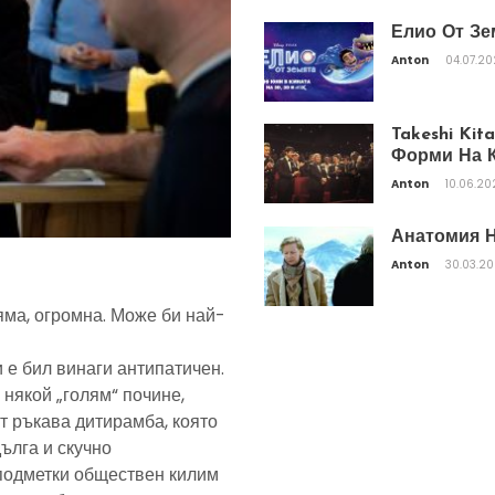
Елио От Зе
Anton
04.07.2
Takeshi Ki
Форми На К
Anton
10.06.20
Анатомия Н
Anton
30.03.2
яма, огромна. Може би най-
 е бил винаги антипатичен.
 някой „голям“ почине,
т ръкава дитирамба, която
дълга и скучно
подметки обществен килим