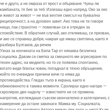
че е друго, а не омраза от ярост и объркване. Чуеш ли
камбаната, тя бие за теб. Излизаш едно напред. Око за око
и живот за живот — не във вехтия смисъл на буквална
реципрочност, а на духовен завет. Ако това не ти говори
нищо, пак страхотно — помилван си и отреден за
спокойствие. В обратния случай, ако откликваш, си призван,
и ако се справиш добре, накрая ще имаш светлина, както я
разбира Булгаков, да речем.
Узнах за кончината на Бела Тар от някаква безлична
социалка. Давам си сметка за смешното ми агресиране по
техен адрес, на медиите, но то се появява спонтанно,
когато видя близък човек, попаднал в тяхно обръщение,
който по очевидни причини вече го няма да
противодейства. Гледах тъпо в екрана, както е
обикновеното в такива моменти. Сролирах едно нагоре —
скролирах две надолу — известието не се промени,
напротив, изглеждаше съвсем окончателно и категорично, с
намерение да остане завинаги. Мамка му. Социалката,
бързаща да архивира Автора между две дати — него! Къде