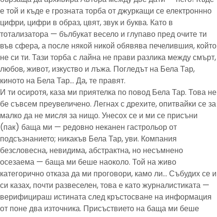
е той и къде е грозната торба от джуркащи се електроннно
цифри, цифри в образ, цвят, звук и буква. Като в
тотализатора — бълбукат весело и глупаво пред очите ти
във сфера, а после някой никой обявява печелившия, който
не си ти. Тази торба с лайна не прави разлика между смърт,
любов, живот, изкуство и лъжа. Погледът на Бела Тар,
киното на Бела Тар… Да, те правят.
И ти осиротя, каза ми приятелка по повод Бела Тар. Това не
бе съвсем преувеличено. Легнах с дрехите, опитвайки се за
малко да не мисля за нищо. Унесох се и ми се присъни
(пак) баща ми — редовно неканен гастрольор от
подсъзнанието; никакъв Бела Тар, уви. Компания
безсловесна, невидима, абстрактна, но несъмнено
осезаема — баща ми беше наоколо. Той на живо
категорично отказа да ми проговори, камо ли… Събудих се и
си казах, почти развеселен, това е като журналистиката —
верифицираш истината след кръстосване на информация
от поне два източника. Присъствието на баща ми беше