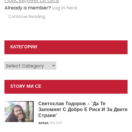
Already a member?
Log in here
Continue Reading
КАТЕГОРИИ
Категории
STORY МИ СЕ
Светослав Тодоров – “Да Те
Запомнят С Добро Е Риск И За Двете
Страни”
Anton
18.11.2017