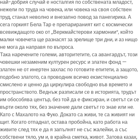
най-добрия случай е носталгия по собствената младост,
нежели по труда на човека, или човека на своя собствен
труд, станал неволно и внезапно повод за панегирика. А
сега горкият Бела Тар е препарираният кит с космически
всевиждащото око от „Веркмайстерови хармонии“, който
малки човечета ще разнасят за зрелище три дни, и аз нищо
не мога да направя по въпроса.
Така наречените големи, авторитетите, са авангардът, този
човешки незаменим културен ресурс и златен фонд —
златен не от инертен захлас по готовите епитети, а защото,
подобно златото, са проводник всичко екзистенциално
смислено и ценно да циркулира свободно във времето и
пространството. Веднъж разписали се в историята, трудът
им обособява център, без той да е фиксиран, и светът си се
върти около тях, без значение дали светът го знае или не.
Като с Махалото на Фуко. Докато са живи, те са живият ни
щит. Когато отпаднат, остава пробойна, като работа на
живите след тях е да я запълнят не със жалейки, а със
собствени тяло, ум и, в крайна сметка, живот. Затова казах,