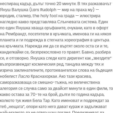
неспиращ кадър, дълъг точно 20 минути. В тях разказвачът
Януш Валушка (Lars Rudolph — мир на праха му) —
юродив, сталкер, the holy fool на града — илюстрира
нагледно какво представлява Слънчевата система. Един
по един Янушка хваща оръфаните, очукани, като в офорт
на Рембрандт, посетители в кръчмата, именова ги на някоя
планета и ги подрежда в стегната хореография в центъра
на кръчмата. Нарежда им да се въртят около оста си и те,
кандилкайки се, безпрекословно го правят. Бавно, разбира
се, и отговорно. Янушка следи като диригент как „звездите“
възпроизвеждат космическия ред, танцува между тях и
изрича заклинателните, протоевангелски слова на бъдещия
нобелист Ласло Краснахоркаи. Ако тази красива,
саморазказваща се смешно-тъжна, но величествена
алегория се случва само за двайсет минути в един филм, то
какво остава за 70-те на брой, дълги по година кадъра,
колкото тук живя Бела Тар. Като именоват и подреждат за
теб „нещата“, опори като него дават кураж и задължават
най-малкото да не отвръщаш поглед. Предизвикват да