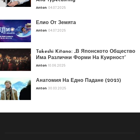
And Typecasting
Anton
04.07.2025
Елио От Земята
Anton
04.07.2025
Takeshi Kitano: „В Японското Общество
Има Различни Форми На Куирност“
Anton
10.06.2025
Анатомия На Едно Падане (2023)
Anton
30.03.2025