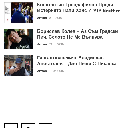
Константин Трендафилов Преди
Истерията Папи Ханс И VIP Brother
Anton
18.10.2016
Борислав Колев – Аз Съм Градски
Пич. Селото Не Ме Вълнува
Anton
03.05.2015
Гаргантюанският Владислав
Апостолов – Джо Пеши С Писалка
Anton
22.04.2015