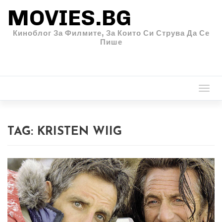
MOVIES.BG
Киноблог За Филмите, За Които Си Струва Да Се
Пише
Togg
navi
TAG:
KRISTEN WIIG