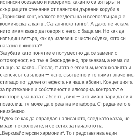
истински осезаемо и измеримо, каквито са вятърът и
скърцащите стенания от паянтови дървени коруби в
„Торинския кон“, колкото вездесъща и всепоглъщаща е
космическата кал в „Сатанинско танго“. А даже не искам,
нито имам какво да говоря с него, с баща ми. Но как да
изпъдиш вятъра, как да излезеш с чисти обувки, като си
нагазил в живота?
Загубата като понятие е по-уместно да се замени с
отговорност, но пък е безсърдечно, признавам, а няма ли
сърце, за какво… После, тъгата е егоизъм, меланхолията и
скепсисът са ялови — ясно, съответно и те нямат значение,
стигащо по-далеч от ефекта на чаша абсент. Концепцията
за притежание и собственост е илюзорна, контролът е
илюзорен, чашата с абсент…, виж — ако имаш пари да си я
позволиш, тя може да е реална метафора. Страданието е
неизбежно.
Чудех се как да оправдая написаното, след като казах, че
мразя некролозите, и се сетих за началото на
„Веркмайстерски хармонии“. То представлява един