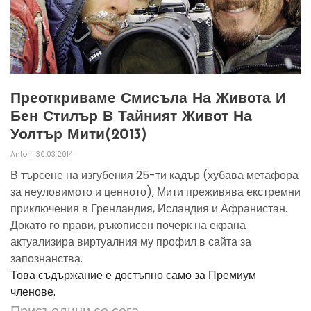
Преоткриваме Смисъла На Живота И
Бен Стилър В Тайният Живот На
Уолтър Мити(2013)
Anton
30.03.2014
В търсене на изгубения 25-ти кадър (хубава метафора
за неуловимото и ценното), Мити преживява екстремни
приключения в Гренландия, Исландия и Афранистан.
Докато го прави, ръкописен почерк на екрана
актуализира виртуалния му профил в сайта за
запознанства.
Това съдържание е достъпно само за Премиум
членове.
Присъедини се сега