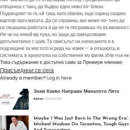
отвърнеш с танц, да бъдеш едно ниво по-близо.
Подхвърлят ти ги, ей така, като обелен, още парещ сварен
картоф през масата. Да се справиш, ако може по-тихо да
си свършиш работата и да не ги посрамваш по възможност.
Не че на някой му пука, но защо да замърсяваме
допълнително с шум. Та смисълът на написаното е в
подсещане за мястото и реда на човек — в опашката, в
системата, в хронотопа на собствения му филм. Или пък не.
Това съдържание е достъпно само за Премиум членове.
Присъедини се сега
Already a member?
Log in here
Знам Какво Направи Миналото Лято
Anton
24.07.2025
Maybe I Was Just Born In The Wrong Era’:
Michael Madsen On Tarantino, Tough Guys