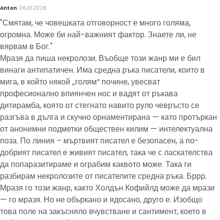
Anton
06.01.2026
"Смятам, че човешката отговорност е много голяма,
огромна. Може би най-важният фактор. Знаете ли, не
вярвам в Бог."
Мразя да пиша некролози. Въобще този жанр ми е бил
винаги антипатичен. Има средна ръка писатели, които в
мига, в който някой „голям“ почине, увесват
професионално впиянчен нос и вадят от ръкава
дитирамба, която от стегнато навито руло чевръсто се
разгъва в дълга и скучно орнаментирана — като протъркан
от анонимни подметки обществен килим — интелектуална
поза. По линия – мъртвият писател е безопасен, а по-
добрият писател е живият писател, така че с ласкателства
да попаразитираме и ограбим каквото може. Така ги
разбирам некролозите от писателите средна ръка. Бррр.
Мразя го този жанр, както Холдън Кофийлд може да мрази
— го мразя. Но не объркано и ядосано, друго е. Изобщо
това поле на закъсняло вчувстване и сантимент, което в