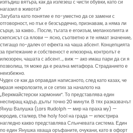
изпъдиш вятъра, как да излезеш с чисти обувки, като си
нагазил в живота?
Загубата като понятие е по-уместно да се замени с
отговорност, но пък е безсърдечно, признавам, а няма ли
сърце, за какво… После, тъгата е егоизъм, меланхолията и
скепсисът са ялови — ясно, съответно и те нямат значение,
стигащо по-далеч от ефекта на чаша абсент. Концепцията
за притежание и собственост е илюзорна, контролът е
илюзорен, чашата с абсент…, виж — ако имаш пари да си я
позволиш, тя може да е реална метафора. Страданието е
неизбежно.
Чудех се как да оправдая написаното, след като казах, че
мразя некролозите, и се сетих за началото на
„Веркмайстерски хармонии“. То представлява един
неспиращ кадър, дълъг точно 20 минути. В тях разказвачът
Януш Валушка (Lars Rudolph — мир на праха му) —
юродив, сталкер, the holy fool на града — илюстрира
нагледно какво представлява Слънчевата система. Един
по един Янушка хваща оръфаните, очукани, като в офорт