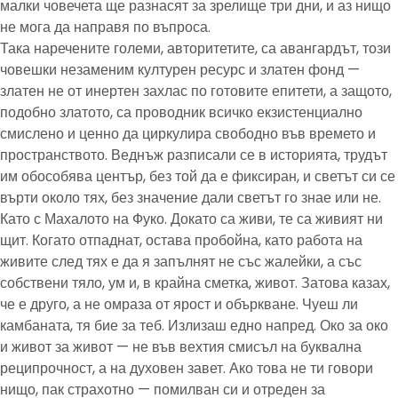
малки човечета ще разнасят за зрелище три дни, и аз нищо
не мога да направя по въпроса.
Така наречените големи, авторитетите, са авангардът, този
човешки незаменим културен ресурс и златен фонд —
златен не от инертен захлас по готовите епитети, а защото,
подобно златото, са проводник всичко екзистенциално
смислено и ценно да циркулира свободно във времето и
пространството. Веднъж разписали се в историята, трудът
им обособява център, без той да е фиксиран, и светът си се
върти около тях, без значение дали светът го знае или не.
Като с Махалото на Фуко. Докато са живи, те са живият ни
щит. Когато отпаднат, остава пробойна, като работа на
живите след тях е да я запълнят не със жалейки, а със
собствени тяло, ум и, в крайна сметка, живот. Затова казах,
че е друго, а не омраза от ярост и объркване. Чуеш ли
камбаната, тя бие за теб. Излизаш едно напред. Око за око
и живот за живот — не във вехтия смисъл на буквална
реципрочност, а на духовен завет. Ако това не ти говори
нищо, пак страхотно — помилван си и отреден за