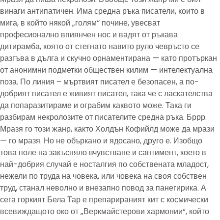
винаги антипатичен. Има средна ръка писатели, които в
мига, в който някой „голям“ почине, увесват
професионално впиянчен нос и вадят от ръкава
дитирамба, която от стегнато навито руло чевръсто се
разгъва в дълга и скучно орнаментирана — като протъркан
от анонимни подметки обществен килим — интелектуална
поза. По линия – мъртвият писател е безопасен, а по-
добрият писател е живият писател, така че с ласкателства
да попаразитираме и ограбим каквото може. Така ги
разбирам некролозите от писателите средна ръка. Бррр.
Мразя го този жанр, както Холдън Кофийлд може да мрази
— го мразя. Но не объркано и ядосано, друго е. Изобщо
това поле на закъсняло вчувстване и сантимент, което в
най-добрия случай е носталгия по собствената младост,
нежели по труда на човека, или човека на своя собствен
труд, станал неволно и внезапно повод за панегирика. А
сега горкият Бела Тар е препарираният кит с космически
всевиждащото око от „Веркмайстерови хармонии“, който