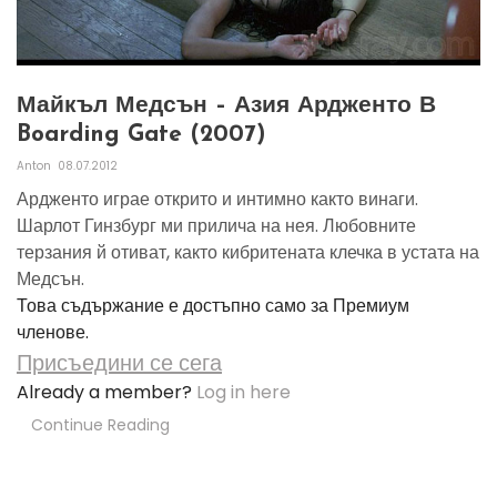
Майкъл Медсън – Азия Ардженто В
Boarding Gate (2007)
Anton
08.07.2012
Ардженто играе открито и интимно както винаги.
Шарлот Гинзбург ми прилича на нея. Любовните
терзания й отиват, както кибритената клечка в устата на
Медсън.
Това съдържание е достъпно само за Премиум
членове.
Присъедини се сега
Already a member?
Log in here
Continue Reading