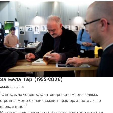
За Бела Тар (1955-2026)
Anton
06.01.2026
"Смятам, че човешката отговорност е много голяма,
огромна. Може би най-важният фактор. Знаете ли, не
вярвам в Бог."
Мразя да пиша некролози. Въобще този жанр ми е бил