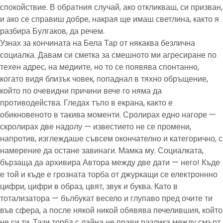
спокойствие. В обратния случай, ако откликваш, си призван,
и ако се справиш добре, накрая ще имаш светлина, както я
разбира Булгаков, да речем.
Узнах за кончината на Бела Тар от някаква безлична
социалка. Давам си сметка за смешното ми агресиране по
техен адрес, на медиите, но то се появява спонтанно,
когато видя близък човек, попаднал в тяхно обръщение,
който по очевидни причини вече го няма да
противодейства. Гледах тъпо в екрана, както е
обикновеното в такива моменти. Сролирах едно нагоре —
скролирах две надолу — известието не се промени,
напротив, изглеждаше съвсем окончателно и категорично, с
намерение да остане завинаги. Мамка му. Социалката,
бързаща да архивира Автора между две дати — него! Къде
е той и къде е грозната торба от джуркащи се електроннно
цифри, цифри в образ, цвят, звук и буква. Като в
тотализатора — бълбукат весело и глупаво пред очите ти
във сфера, а после някой никой обявява печелившия, който
не си ти. Тази торба с лайна не прави разлика между смърт,