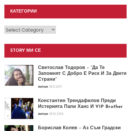
КАТЕГОРИИ
Категории
STORY МИ СЕ
Светослав Тодоров – “Да Те
Запомнят С Добро Е Риск И За Двете
Страни”
Anton
18.11.2017
Константин Трендафилов Преди
Истерията Папи Ханс И VIP Brother
Anton
18.10.2016
Борислав Колев – Аз Съм Градски