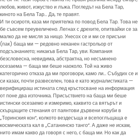
любов, живот, изкуство и лъжа. Погледът на Бела Тар,
киното на Бела Тар… Да, те правят.
И ти осиротя, каза ми приятелка по повод Бела Тар. Това не
бе съвсем преувеличено. Легнах с дрехите, опитвайки се за
малко да не мисля за нищо. Унесох се и ми се присъни
(пак) баща ми — редовно неканен гастрольор от
подсъзнанието; никакъв Бела Тар, уви. Компания
безсловесна, невидима, абстрактна, но несъмнено
осезаема — баща ми беше наоколо. Той на живо
категорично отказа да ми проговори, камо ли… Събудих се и
си казах, почти развеселен, това е като журналистиката —
верифицираш истината след кръстосване на информация
от поне два източника. Присъствието на баща ми беше
истински осезаемо и измеримо, каквито са вятърът и
скърцащите стенания от паянтови дървени коруби в
„Торинския кон“, колкото вездесъща и всепоглъщаща е
космическата кал в „Сатанинско танго“. А даже не искам,
нито имам какво да говоря с него, с баща ми. Но как да