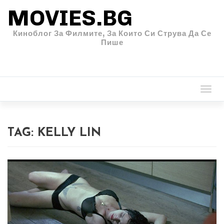
MOVIES.BG
Киноблог За Филмите, За Които Си Струва Да Се
Пише
Togg
navi
TAG:
KELLY LIN