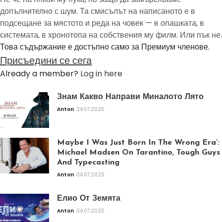
допълнително с шум. Та смисълът на написаното е в
подсещане за мястото и реда на човек — в опашката, в
системата, в хронотопа на собствения му филм. Или пък не.
Това съдържание е достъпно само за Премиум членове.
Присъедини се сега
Already a member?
Log in here
Знам Какво Направи Миналото Лято
Anton
24.07.2025
Maybe I Was Just Born In The Wrong Era’:
Michael Madsen On Tarantino, Tough Guys
And Typecasting
Anton
04.07.2025
Елио От Земята
Anton
04.07.2025