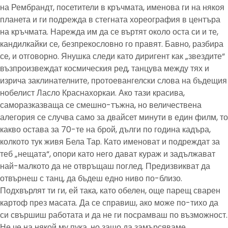
на Рембрандт, посетители в кръчмата, именова ги на някоя
планета и ги подрежда в стегната хореография в центъра
на кръчмата. Нарежда им да се въртят около оста си и те,
кандилкайки се, безпрекословно го правят. Бавно, разбира
се, и отговорно. Янушка следи като диригент как „звездите“
възпроизвеждат космическия ред, танцува между тях и
изрича заклинателните, протоевангелски слова на бъдещия
нобелист Ласло Краснахоркаи. Ако тази красива,
саморазказваща се смешно-тъжна, но величествена
алегория се случва само за двайсет минути в един филм, то
какво остава за 70-те на брой, дълги по година кадъра,
колкото тук живя Бела Тар. Като именоват и подреждат за
теб „нещата“, опори като него дават кураж и задължават
най-малкото да не отвръщаш поглед. Предизвикват да
отвърнеш с танц, да бъдеш едно ниво по-близо.
Подхвърлят ти ги, ей така, като обелен, още парещ сварен
картоф през масата. Да се справиш, ако може по-тихо да
си свършиш работата и да не ги посрамваш по възможност.
Не че на някой му пука, но защо да замърсяваме