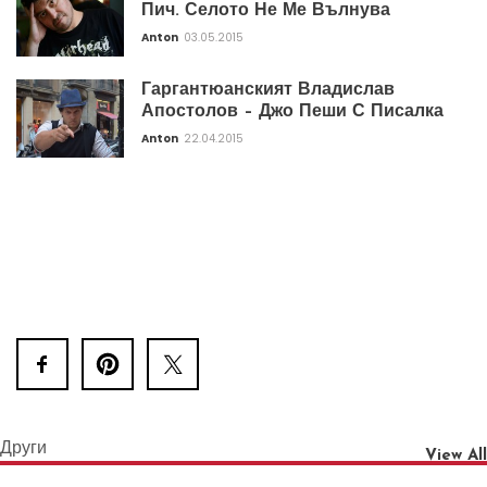
Пич. Селото Не Ме Вълнува
Anton
03.05.2015
Гаргантюанският Владислав
Апостолов – Джо Пеши С Писалка
Anton
22.04.2015
Други
View All