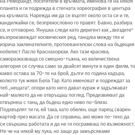
на Рембрандт, посетители в кръчмата, именова ги на някоя
планета и ги подрежда в стегната хореография в центъра
на кръчмата. Нарежда им да се въртят около оста си и те,
кандилкайки се, безпрекословно го правят. Бавно, разбира
се, и отговорно. Янушка следи като диригент как „звездите“
възпроизвеждат космическия ред, танцува между тях и
изрича заклинателните, протоевангелски слова на бъдещия
нобелист Ласло Краснахоркаи. Ако тази красива,
саморазказваща се смешно-тъжна, но величествена
алегория се случва само за двайсет минути в един филм, то
какво остава за 70-те на брой, дълги по година кадъра,
колкото тук живя Бела Тар. Като именоват и подреждат за
теб „нещата“, опори като него дават кураж и задължават
най-малкото да не отвръщаш поглед. Предизвикват да
отвърнеш с танц, да бъдеш едно ниво по-близо.
Подхвърлят ти ги, ей така, като обелен, още парещ сварен
картоф през масата. Да се справиш, ако може по-тихо да
си свършиш работата и да не ги посрамваш по възможност.
Не че на някой му пука, но защо да замърсяваме