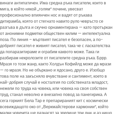
винаги антипатичен. Има средна ръка писатели, които в
мига, в който някой „голям“ почине, увесват
професионално впиянчен нос и вадят от ръкава
дитирамба, която от стегнато навито руло чевръсто се
разгъва в дълга и скучно орнаментирана — като протъркан
от анонимни подметки обществен килим — интелектуална
поза. По линия – мъртвият писател е безопасен, а по-
добрият писател е живият писател, така че с ласкателства
да попаразитираме и ограбим каквото може. Така ги
разбирам некролозите от писателите средна ръка. Бррр.
Мразя го този жанр, както Холдън Кофийлд може да мрази
— го мразя. Но не объркано и ядосано, друго е. Изобщо
това поле на закъсняло вчувстване и сантимент, което в
най-добрия случай е носталгия по собствената младост,
нежели по труда на човека, или човека на своя собствен
труд, станал неволно и внезапно повод за панегирика. А
сега горкият Бела Тар е препарираният кит с космически
всевиждащото око от „Веркмайстерови хармонии“, който
малки човечета ще разнасят за зрелище три дни, и аз нищо