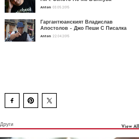
Anton
03.05.2015
Гаргантюанският Владислав
Апостолов – Джо Пеши С Писалка
Anton
22.04.2015
Други
View All