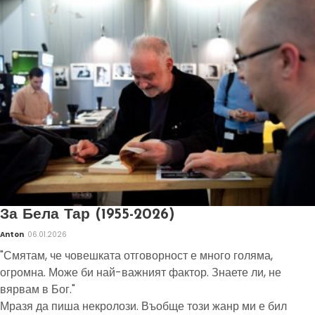
За Бела Тар (1955-2026)
Anton
06.01.2026
"Смятам, че човешката отговорност е много голяма,
огромна. Може би най-важният фактор. Знаете ли, не
вярвам в Бог."
Мразя да пиша некролози. Въобще този жанр ми е бил