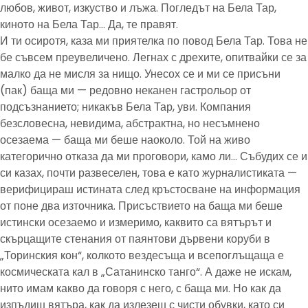
любов, живот, изкуство и лъжа. Погледът на Бела Тар,
киното на Бела Тар… Да, те правят.
И ти осиротя, каза ми приятелка по повод Бела Тар. Това не
бе съвсем преувеличено. Легнах с дрехите, опитвайки се за
малко да не мисля за нищо. Унесох се и ми се присъни
(пак) баща ми — редовно неканен гастрольор от
подсъзнанието; никакъв Бела Тар, уви. Компания
безсловесна, невидима, абстрактна, но несъмнено
осезаема — баща ми беше наоколо. Той на живо
категорично отказа да ми проговори, камо ли… Събудих се и
си казах, почти развеселен, това е като журналистиката —
верифицираш истината след кръстосване на информация
от поне два източника. Присъствието на баща ми беше
истински осезаемо и измеримо, каквито са вятърът и
скърцащите стенания от паянтови дървени коруби в
„Торинския кон“, колкото вездесъща и всепоглъщаща е
космическата кал в „Сатанинско танго“. А даже не искам,
нито имам какво да говоря с него, с баща ми. Но как да
изпъдиш вятъра, как да излезеш с чисти обувки, като си