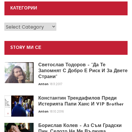
КАТЕГОРИИ
Категории
STORY МИ СЕ
Светослав Тодоров – “Да Те
Запомнят С Добро Е Риск И За Двете
Страни”
Anton
18.11.2017
Константин Трендафилов Преди
Истерията Папи Ханс И VIP Brother
Anton
18.10.2016
Борислав Колев – Аз Съм Градски
Пич. Селото Не Ме Вълнува