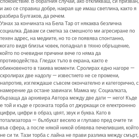
спокойствие. В обратния случай, ако откликваш, си призван,
и ако се справиш добре, накрая ще имаш светлина, както я
разбира Булгаков, да речем.
Узнах за кончината на Бела Тар от някаква безлична
социалка. Давам си сметка за смешното ми агресиране по
техен адрес, на медиите, но то се появява спонтанно,
когато видя близък човек, попаднал в тяхно обръщение,
който по очевидни причини вече го няма да
противодейства. Гледах тъпо в екрана, както е
обикновеното в такива моменти. Сролирах едно нагоре —
скролирах две надолу — известието не се промени,
напротив, изглеждаше съвсем окончателно и категорично, с
намерение да остане завинаги. Мамка му. Социалката,
бързаща да архивира Автора между две дати — него! Къде
е той и къде е грозната торба от джуркащи се електроннно
цифри, цифри в образ, цвят, звук и буква. Като в
тотализатора — бълбукат весело и глупаво пред очите ти
във сфера, а после някой никой обявява печелившия, който
не си ти. Тази торба с лайна не прави разлика между смърт,