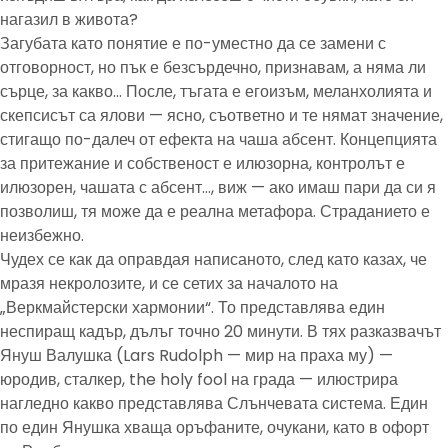
нагазил в живота?
Загубата като понятие е по-уместно да се замени с
отговорност, но пък е безсърдечно, признавам, а няма ли
сърце, за какво… После, тъгата е егоизъм, меланхолията и
скепсисът са ялови — ясно, съответно и те нямат значение,
стигащо по-далеч от ефекта на чаша абсент. Концепцията
за притежание и собственост е илюзорна, контролът е
илюзорен, чашата с абсент…, виж — ако имаш пари да си я
позволиш, тя може да е реална метафора. Страданието е
неизбежно.
Чудех се как да оправдая написаното, след като казах, че
мразя некролозите, и се сетих за началото на
„Веркмайстерски хармонии“. То представлява един
неспиращ кадър, дълъг точно 20 минути. В тях разказвачът
Януш Валушка (Lars Rudolph — мир на праха му) —
юродив, сталкер, the holy fool на града — илюстрира
нагледно какво представлява Слънчевата система. Един
по един Янушка хваща оръфаните, очукани, като в офорт