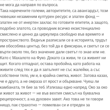
не мога да направя по въпроса.
Така наречените големи, авторитетите, са авангардът, този
човешки незаменим културен ресурс и златен фонд —
златен не от инертен захлас по готовите епитети, а защото,
подобно златото, са проводник всичко екзистенциално
смислено и ценно да циркулира свободно във времето и
пространството. Веднъж разписали се в историята, трудът
им обособява център, без той да е фиксиран, и светът си се
върти около тях, без значение дали светът го знае или не.
Като с Махалото на Фуко. Докато са живи, те са живият ни
щит. Когато отпаднат, остава пробойна, като работа на
живите след тях е да я запълнят не със жалейки, а със
собствени тяло, ум и, в крайна сметка, живот. Затова казах,
че е друго, а не омраза от ярост и объркване. Чуеш ли
камбаната, тя бие за теб. Излизаш едно напред. Око за око
и живот за живот — не във вехтия смисъл на буквална
реципрочност, а на духовен завет. Ако това не ти говори
нищо, пак страхотно — помилван си и отреден за