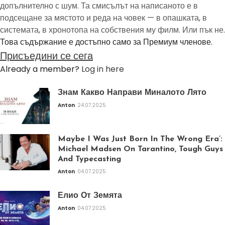
допълнително с шум. Та смисълът на написаното е в
подсещане за мястото и реда на човек — в опашката, в
системата, в хронотопа на собствения му филм. Или пък не.
Това съдържание е достъпно само за Премиум членове.
Присъедини се сега
Already a member?
Log in here
Знам Какво Направи Миналото Лято
Anton
24.07.2025
Maybe I Was Just Born In The Wrong Era’:
Michael Madsen On Tarantino, Tough Guys
And Typecasting
Anton
04.07.2025
Елио От Земята
Anton
04.07.2025