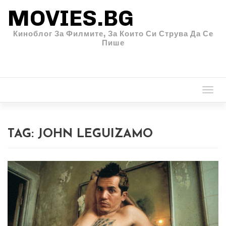
MOVIES.BG
Киноблог За Филмите, За Които Си Струва Да Се
Пише
Togg
navi
TAG:
JOHN LEGUIZAMO