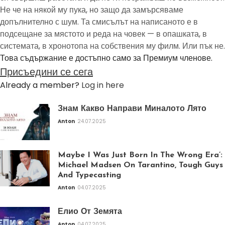
Не че на някой му пука, но защо да замърсяваме
допълнително с шум. Та смисълът на написаното е в
подсещане за мястото и реда на човек — в опашката, в
системата, в хронотопа на собствения му филм. Или пък не.
Това съдържание е достъпно само за Премиум членове.
Присъедини се сега
Already a member?
Log in here
Знам Какво Направи Миналото Лято
Anton
24.07.2025
Maybe I Was Just Born In The Wrong Era’:
Michael Madsen On Tarantino, Tough Guys
And Typecasting
Anton
04.07.2025
Елио От Земята
Anton
04.07.2025