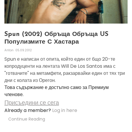
Spun (2002) Обръща Обръща US
Популизмите С Хастара
Anton
05.09.2012
Spun е написан от опита, който един от бщо 20-те
копродуценти на лентата Will De Los Santos има с
"готвачите" на метамфети, ракзарвайки един от тях три
дни с колата из Орегон.
Това съдържание е достъпно само за Премиум
членове.
Присъедини се сега
Already a member?
Log in here
Continue Reading