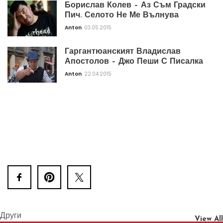
Борислав Колев – Аз Съм Градски
Пич. Селото Не Ме Вълнува
Anton
03.05.2015
Гаргантюанският Владислав
Апостолов – Джо Пеши С Писалка
Anton
22.04.2015
Други
View All