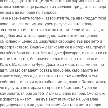
всевиждащото око от „Веркмайстерови хармонии“, който
малки човечета ще разнасят за зрелище три дни, и аз нищо
не мога да направя по въпроса.
Така наречените големи, авторитетите, са авангардът, този
човешки незаменим културен ресурс и златен фонд —
златен не от инертен захлас по готовите епитети, а защото,
подобно златото, са проводник всичко екзистенциално
смислено и ценно да циркулира свободно във времето и
пространството. Веднъж разписали се в историята, трудът
им обособява център, без той да е фиксиран, и светът си се
върти около тях, без значение дали светът го знае или не.
Като с Махалото на Фуко. Докато са живи, те са живият ни
щит. Когато отпаднат, остава пробойна, като работа на
живите след тях е да я запълнят не със жалейки, а със
собствени тяло, ум и, в крайна сметка, живот. Затова казах,
че е друго, а не омраза от ярост и объркване. Чуеш ли
камбаната, тя бие за теб. Излизаш едно напред. Око за око
и живот за живот — не във вехтия смисъл на буквална
реципрочност, а на духовен завет. Ако това не ти говори