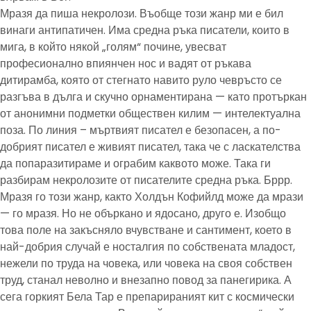
Мразя да пиша некролози. Въобще този жанр ми е бил
винаги антипатичен. Има средна ръка писатели, които в
мига, в който някой „голям“ почине, увесват
професионално впиянчен нос и вадят от ръкава
дитирамба, която от стегнато навито руло чевръсто се
разгъва в дълга и скучно орнаментирана — като протъркан
от анонимни подметки обществен килим — интелектуална
поза. По линия – мъртвият писател е безопасен, а по-
добрият писател е живият писател, така че с ласкателства
да попаразитираме и ограбим каквото може. Така ги
разбирам некролозите от писателите средна ръка. Бррр.
Мразя го този жанр, както Холдън Кофийлд може да мрази
— го мразя. Но не объркано и ядосано, друго е. Изобщо
това поле на закъсняло вчувстване и сантимент, което в
най-добрия случай е носталгия по собствената младост,
нежели по труда на човека, или човека на своя собствен
труд, станал неволно и внезапно повод за панегирика. А
сега горкият Бела Тар е препарираният кит с космически