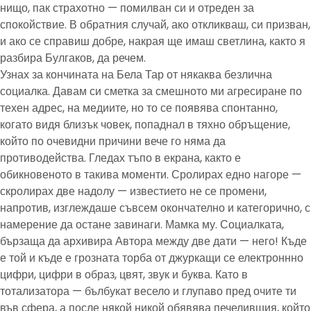
нищо, пак страхотно — помилван си и отреден за
спокойствие. В обратния случай, ако откликваш, си призван,
и ако се справиш добре, накрая ще имаш светлина, както я
разбира Булгаков, да речем.
Узнах за кончината на Бела Тар от някаква безлична
социалка. Давам си сметка за смешното ми агресиране по
техен адрес, на медиите, но то се появява спонтанно,
когато видя близък човек, попаднал в тяхно обръщение,
който по очевидни причини вече го няма да
противодейства. Гледах тъпо в екрана, както е
обикновеното в такива моменти. Сролирах едно нагоре —
скролирах две надолу — известието не се промени,
напротив, изглеждаше съвсем окончателно и категорично, с
намерение да остане завинаги. Мамка му. Социалката,
бързаща да архивира Автора между две дати — него! Къде
е той и къде е грозната торба от джуркащи се електроннно
цифри, цифри в образ, цвят, звук и буква. Като в
тотализатора — бълбукат весело и глупаво пред очите ти
във сфера, а после някой никой обявява печелившия, който