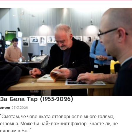
За Бела Тар (1955-2026)
Anton
06.01.2026
"Смятам, че човешката отговорност е много голяма,
огромна. Може би най-важният фактор. Знаете ли, не
вярвам в Бог."