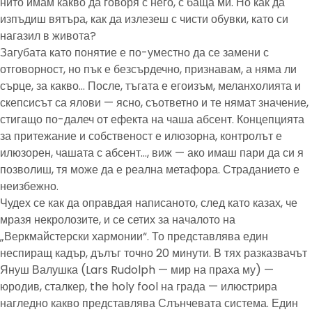
нито имам какво да говоря с него, с баща ми. Но как да
изпъдиш вятъра, как да излезеш с чисти обувки, като си
нагазил в живота?
Загубата като понятие е по-уместно да се замени с
отговорност, но пък е безсърдечно, признавам, а няма ли
сърце, за какво… После, тъгата е егоизъм, меланхолията и
скепсисът са ялови — ясно, съответно и те нямат значение,
стигащо по-далеч от ефекта на чаша абсент. Концепцията
за притежание и собственост е илюзорна, контролът е
илюзорен, чашата с абсент…, виж — ако имаш пари да си я
позволиш, тя може да е реална метафора. Страданието е
неизбежно.
Чудех се как да оправдая написаното, след като казах, че
мразя некролозите, и се сетих за началото на
„Веркмайстерски хармонии“. То представлява един
неспиращ кадър, дълъг точно 20 минути. В тях разказвачът
Януш Валушка (Lars Rudolph — мир на праха му) —
юродив, сталкер, the holy fool на града — илюстрира
нагледно какво представлява Слънчевата система. Един