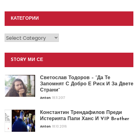
КАТЕГОРИИ
Категории
STORY МИ СЕ
Светослав Тодоров – “Да Те
Запомнят С Добро Е Риск И За Двете
Страни”
Anton
18.11.2017
Константин Трендафилов Преди
Истерията Папи Ханс И VIP Brother
Anton
18.10.2016