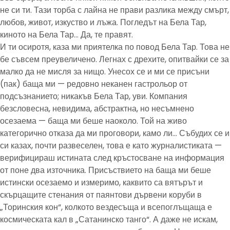
не си ти. Тази торба с лайна не прави разлика между смърт,
любов, живот, изкуство и лъжа. Погледът на Бела Тар,
киното на Бела Тар… Да, те правят.
И ти осиротя, каза ми приятелка по повод Бела Тар. Това не
бе съвсем преувеличено. Легнах с дрехите, опитвайки се за
малко да не мисля за нищо. Унесох се и ми се присъни
(пак) баща ми — редовно неканен гастрольор от
подсъзнанието; никакъв Бела Тар, уви. Компания
безсловесна, невидима, абстрактна, но несъмнено
осезаема — баща ми беше наоколо. Той на живо
категорично отказа да ми проговори, камо ли… Събудих се и
си казах, почти развеселен, това е като журналистиката —
верифицираш истината след кръстосване на информация
от поне два източника. Присъствието на баща ми беше
истински осезаемо и измеримо, каквито са вятърът и
скърцащите стенания от паянтови дървени коруби в
„Торинския кон“, колкото вездесъща и всепоглъщаща е
космическата кал в „Сатанинско танго“. А даже не искам,