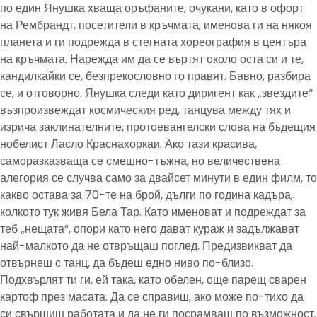
по един Янушка хваща оръфаните, очукани, като в офорт
на Рембрандт, посетители в кръчмата, именова ги на някоя
планета и ги подрежда в стегната хореография в центъра
на кръчмата. Нарежда им да се въртят около оста си и те,
кандилкайки се, безпрекословно го правят. Бавно, разбира
се, и отговорно. Янушка следи като диригент как „звездите“
възпроизвеждат космическия ред, танцува между тях и
изрича заклинателните, протоевангелски слова на бъдещия
нобелист Ласло Краснахоркаи. Ако тази красива,
саморазказваща се смешно-тъжна, но величествена
алегория се случва само за двайсет минути в един филм, то
какво остава за 70-те на брой, дълги по година кадъра,
колкото тук живя Бела Тар. Като именоват и подреждат за
теб „нещата“, опори като него дават кураж и задължават
най-малкото да не отвръщаш поглед. Предизвикват да
отвърнеш с танц, да бъдеш едно ниво по-близо.
Подхвърлят ти ги, ей така, като обелен, още парещ сварен
картоф през масата. Да се справиш, ако може по-тихо да
си свършиш работата и да не ги посрамваш по възможност.