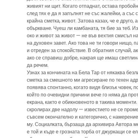
живият ни щит. Когато отпаднат, остава пробойн
след тях е да я запълнят не със жалейки, а със с
крайна сметка, живот. Затова казах, че е друго, 
объркване. Чуеш ли камбаната, тя бие за теб. И
око и живот за живот — не във вехтия смисъл н
на духовен завет. Ако това не ти говори нищо, 
и отреден за спокойствие. В обратния случай, ак
ако се справиш добре, накрая ще имаш светлина
да речем.
Узнах за кончината на Бела Тар от някаква без
сметка за смешното ми агресиране по техен адре
появява спонтанно, когато видя близък човек, 
който по очевидни причини вече го няма да про
екрана, както е обикновеното в такива моменти
скролирах две надолу — известието не се пром
съвсем окончателно и категорично, с намерение
му. Социалката, бързаща да архивира Автора м
е той и къде е грозната торба от джуркащи се 