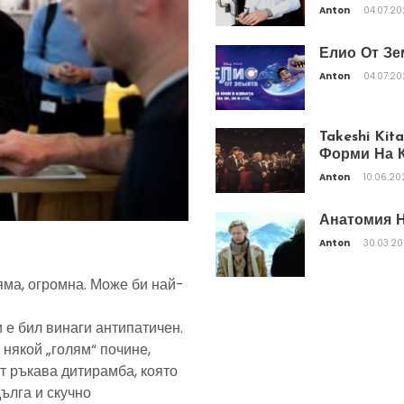
Anton
04.07.2
Елио От Зе
Anton
04.07.2
Takeshi Ki
Форми На К
Anton
10.06.20
Анатомия Н
Anton
30.03.2
яма, огромна. Може би най-
 е бил винаги антипатичен.
 някой „голям“ почине,
т ръкава дитирамба, която
дълга и скучно