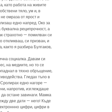
а, като работа на живите
обствени тяло, ум и, в
а не омраза от ярост и
злизаш едно напред. Око за
а буквална реципрочност, а
пак страхотно — помилван си
о откликваш, си призван, и
, както я разбира Булгаков,
лична социалка. Давам си
с, на медиите, но то се
попаднал в тяхно обръщение,
тиводейства. Гледах тъпо в
. Сролирах едно нагоре —
ени, напротив, изглеждаше
 да остане завинаги. Мамка
ежду две дати — него! Къде
електроннно цифри, цифри в