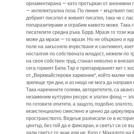
орнаментирана — като протъркан от анонимни 
— интелектуална поза. По линия – мъртвият пис
добрият писател е живият писател, така че с ла
попаразитираме и ограбим каквото може. Така г
писателите средна ръка. Бррр. Мразя го този ж
може да мрази — го мразя. Но не объркано и ядо
поле на закъсняло вчувстване и сантимент, кое
носталгия по собствената младост, нежели по тр
на своя собствен труд, станал неволно и внезап
сега горкият Бела Тар е препарираният кит с к
от „Веркмайстерови хармонии“, който малки чов
зрелище три дни, и аз нищо не мога да направя 
Така наречените големи, авторитетите, са аванг
незаменим културен ресурс и златен фонд — зла
по готовите епитети, а защото, подобно златото
екзистенциално смислено и ценно да циркулира
пространството. Веднъж разписали се в история
център, без той да е фиксиран, и светът си се въ
дали светът го знае или не. Като с Махалото на 