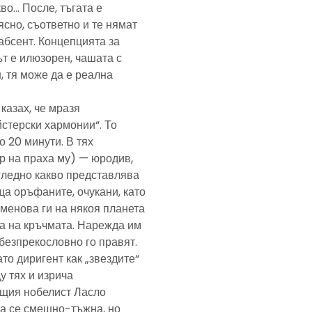
кво… После, тъгата е
ясно, съответно и те нямат
абсент. Концепцията за
т е илюзорен, чашата с
, тя може да е реална
казах, че мразя
йстерски хармонии“. То
 20 минути. В тях
р на праха му) — юродив,
агледно какво представлява
а оръфаните, очукани, като
именова ги на някоя планета
ра на кръчмата. Нарежда им
, безпрекословно го правят.
ато диригент как „звездите“
у тях и изрича
ещия нобелист Ласло
ща се смешно-тъжна, но