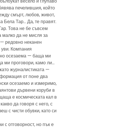
— бълбукат весело и глупаво
обявява печелившия, който
ежду смърт, любов, живот,
а Бела Тар… Да, те правят.
Тар. Това не бе съвсем
а малко да не мисля за
и — редовно неканен
, уви. Компания
ено осезаема — баща ми
да ми проговори, камо ли…
е като журналистиката —
формация от поне два
нски осезаемо и измеримо,
аянтови дървени коруби в
щаща е космическата кал в
какво да говоря с него, с
еш с чисти обувки, като си
и с отговорност, но пък е