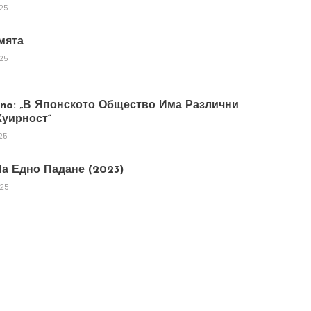
025
мята
025
tano: „В Японското Общество Има Различни
уирност“
25
а Едно Падане (2023)
025