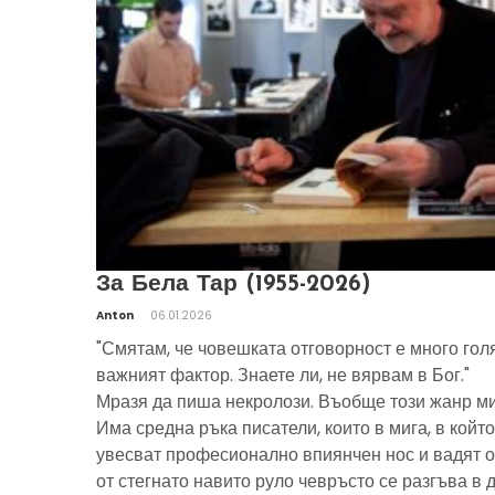
За Бела Тар (1955-2026)
Anton
06.01.2026
"Смятам, че човешката отговорност е много гол
важният фактор. Знаете ли, не вярвам в Бог."
Мразя да пиша некролози. Въобще този жанр ми
Има средна ръка писатели, които в мига, в който
увесват професионално впиянчен нос и вадят о
от стегнато навито руло чевръсто се разгъва в 