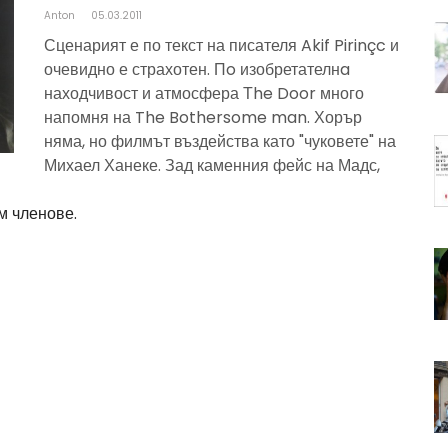
Anton
05.03.2011
Сценарият е по текст на писателя Akif Pirinçc и
очевидно е страхотен. Пo изобретателнa
находчивост и атмосфера Тhe Door много
напомня на The Bothersome man. Хорър
няма, но филмът въздейства като "чуковете" на
Михаел Ханеке. Зад каменния фейс на Мадс,
м членове.