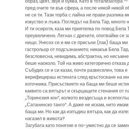
образ, цвят, звук и буква. Като в тотализатора 
пред очите ти във сфера, а после някой никой 
не си ти. Тази торба с лайна не прави разлика м
изкуство и лъжа. Погледът на Бела Тар, киното н
И ти осиротя, каза ми приятелка по повод Бела 
преувеличено. Легнах с дрехите, опитвайки се з
нищо. Унесох се и ми се присъни (пак) баща м
гастрольор от подсъзнанието; никакъв Бела Тар
безсловесна, невидима, абстрактна, но несъмн
беше наоколо. Той на живо категорично отказа 
Събудих се и си казах, почти развеселен, това 
верифицираш истината след кръстосване на ин
източника. Присъствието на баща ми беше исти
каквито са вятърът и скърцащите стенания от п
„Торинския кон“, колкото вездесъща и всепоглъ
„Сатанинско танго“. А даже не искам, нито имам 
баща ми. Но как да изпъдиш вятъра, как да излез
нагазил в живота?
Загубата като понятие е по-уместно да се замен