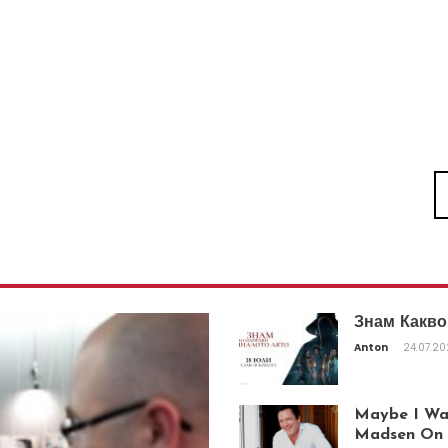
Знам Какво
Anton
24.07.2
Maybe I Was
Madsen On T