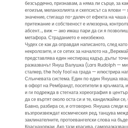
безсърдечно, признавам, а няма ли сърце, за ка
егоизъм, меланхолията и скепсисът са ялови — 
значение, стигащо по-далеч от ефекта на чаша 
притежание и собственост е илюзорна, контролъ
абсент…, виж — ако имаш пари да си я позволиш
метафора. Страданието е неизбежно.
Чудех се как да оправдая написаното, след като 
некролозите, и се сетих за началото на „Веркма
представлява един неспиращ кадър, дълъг точно
разказвачът Януш Валушка (Lars Rudolph — ми
сталкер, the holy fool на града — илюстрира н
Слънчевата система. Един по един Янушка хващ
в офорт на Рембрандт, посетители в кръчмата, 
и ги подрежда в стегната хореография в центъ
да се въртят около оста си и те, кандилкайки се
Бавно, разбира се, и отговорно. Янушка следи к
възпроизвеждат космическия ред, танцува межд
заклинателните, протоевангелски слова на бъд
Краснахоркаи. Ако тази красива, саморазказва