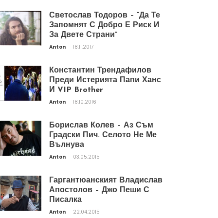
Светослав Тодоров – “Да Те
Запомнят С Добро Е Риск И
За Двете Страни”
Anton
18.11.2017
Константин Трендафилов
Преди Истерията Папи Ханс
И VIP Brother
Anton
18.10.2016
Борислав Колев – Аз Съм
Градски Пич. Селото Не Ме
Вълнува
Anton
03.05.2015
Гаргантюанският Владислав
Апостолов – Джо Пеши С
Писалка
Anton
22.04.2015