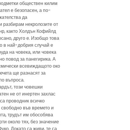
подметки обществен килим
ател е безопасен, а по-
скателства да
и разбирам некролозите от
анр, както Холдън Кофийлд
сано, друго е. Изобщо това
то в най-добрия случай е
уда на човека, или човека
но повод за панегирика. А
осмически всевиждащото око
ечета ще разнасят за
по въпроса.
ардът, този човешки
тен не от инертен захлас
, са проводник всичко
 свободно във времето и
та, трудът им обособява
рти около тях, без значение
Фуко. Докато са живи, те са