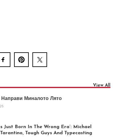
View All
 Направи Миналото Лято
025
 Just Born In The Wrong Era’: Michael
arantino, Tough Guys And Typecasting