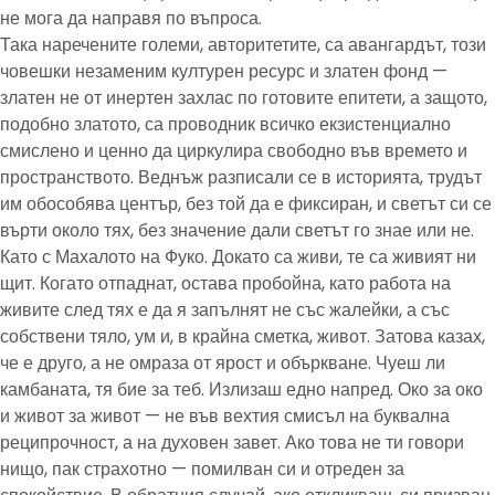
не мога да направя по въпроса.
Така наречените големи, авторитетите, са авангардът, този
човешки незаменим културен ресурс и златен фонд —
златен не от инертен захлас по готовите епитети, а защото,
подобно златото, са проводник всичко екзистенциално
смислено и ценно да циркулира свободно във времето и
пространството. Веднъж разписали се в историята, трудът
им обособява център, без той да е фиксиран, и светът си се
върти около тях, без значение дали светът го знае или не.
Като с Махалото на Фуко. Докато са живи, те са живият ни
щит. Когато отпаднат, остава пробойна, като работа на
живите след тях е да я запълнят не със жалейки, а със
собствени тяло, ум и, в крайна сметка, живот. Затова казах,
че е друго, а не омраза от ярост и объркване. Чуеш ли
камбаната, тя бие за теб. Излизаш едно напред. Око за око
и живот за живот — не във вехтия смисъл на буквална
реципрочност, а на духовен завет. Ако това не ти говори
нищо, пак страхотно — помилван си и отреден за