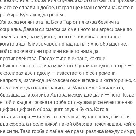
спокойствие. В обратния случай, ако откликваш, си призван,
и ако се справиш добре, накрая ще имаш светлина, както я
разбира Булгаков, да речем.
Узнах за кончината на Бела Тар от някаква безлична
социалка. Давам си сметка за смешното ми агресиране по
техен адрес, на медиите, но то се появява спонтанно,
когато видя близък човек, попаднал в тяхно обръщение,
който по очевидни причини вече го няма да
противодейства. Гледах тъпо в екрана, както е
обикновеното в такива моменти. Сролирах едно нагоре —
скролирах две надолу — известието не се промени,
напротив, изглеждаше съвсем окончателно и категорично, с
намерение да остане завинаги. Мамка му. Социалката,
бързаща да архивира Автора между две дати — него! Къде
е той и къде е грозната торба от джуркащи се електроннно
цифри, цифри в образ, цвят, звук и буква. Като в
тотализатора — бълбукат весело и глупаво пред очите ти
във сфера, а после някой никой обявява печелившия, който
не си ти. Тази торба с лайна не прави разлика между смърт,