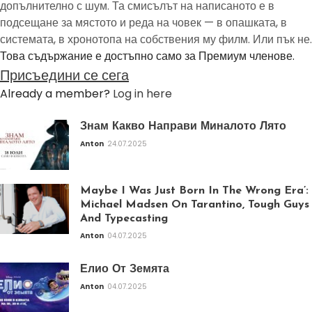
допълнително с шум. Та смисълът на написаното е в
подсещане за мястото и реда на човек — в опашката, в
системата, в хронотопа на собствения му филм. Или пък не.
Това съдържание е достъпно само за Премиум членове.
Присъедини се сега
Already a member?
Log in here
Знам Какво Направи Миналото Лято
Anton
24.07.2025
Maybe I Was Just Born In The Wrong Era’:
Michael Madsen On Tarantino, Tough Guys
And Typecasting
Anton
04.07.2025
Елио От Земята
Anton
04.07.2025