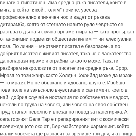
винаги антипатичен. Има средна ръка писатели, които в
мига, в който някой „голям“ почине, увесват
професионално впиянчен нос и вадят от ръкава
дитирамба, която от стегнато навито руло чевръсто се
разгъва в дълга и скучно орнаментирана — като протъркан
от анонимни подметки обществен килим — интелектуална
поза. По линия – мъртвият писател е безопасен, а по-
добрият писател е живият писател, така че с ласкателства
да попаразитираме и ограбим каквото може. Така ги
разбирам некролозите от писателите средна ръка. Бррр.
Мразя го този жанр, както Холдън Кофийлд може да мрази
— го мразя. Но не объркано и ядосано, друго е. Изобщо
това поле на закъсняло вчувстване и сантимент, което в
най-добрия случай е носталгия по собствената младост,
нежели по труда на човека, или човека на своя собствен
труд, станал неволно и внезапно повод за панегирика. А
сега горкият Бела Тар е препарираният кит с космически
всевиждащото око от „Веркмайстерови хармонии“, който
малки човечета ще разнасят за зрелище три дни, и аз нищо