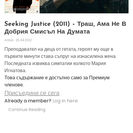
Seeking Justice (2011) – Траш, Ама Не В
Добрия Смисъл На Думата
Anton
25.04.2012
Преподавател на деца от гетата, героят му още в
първите минути става съпруг на изнасилена жена.
Последната извиква симпатии колкото Мария
Игнатова.
Това съдържание е достъпно само за Премиум
членове.
Присъедини се сега
Already a member?
Log in here
Continue Reading