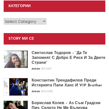
КАТЕГОРИИ
Категории
STORY МИ СЕ
Светослав Тодоров – “Да Те
Запомнят С Добро Е Риск И За Двете
Страни”
Anton
18.11.2017
Константин Трендафилов Преди
Истерията Папи Ханс И VIP Brother
Anton
18.10.2016
Борислав Колев – Аз Съм Градски
Пич. Селото Не Ме Вълнува