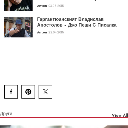
Anton
03.05.2015
Гаргантюанският Владислав
Апостолов – Джо Пеши С Писалка
Anton
22.04.2015
Други
View All