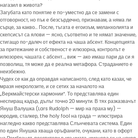
нагазил в живота?
Загубата като понятие е по-уместно да се замени с
отговорност, но пък е безсърдечно, признавам, а няма ли
сърце, за какво… После, тъгата е егоизъм, меланхолията и
скепсисът са ялови — ясно, съответно и те нямат значение,
стигащо по-далеч от ефекта на чаша абсент. Концепцията
за притежание и собственост е илюзорна, контролът е
илюзорен, чашата с абсент…, виж — ако имаш пари да си я
позволиш, тя може да е реална метафора. Страданието е
неизбежно.
Чудех се как да оправдая написаното, след като казах, че
мразя некролозите, и се сетих за началото на
„Веркмайстерски хармонии“. То представлява един
неспиращ кадър, дълъг точно 20 минути. В тях разказвачът
Януш Валушка (Lars Rudolph — мир на праха му) —
юродив, сталкер, the holy fool на града — илюстрира
нагледно какво представлява Слънчевата система. Един
по един Янушка хваща оръфаните, очукани, като в офорт