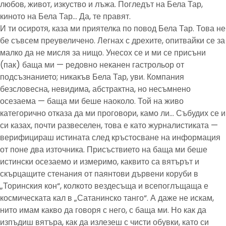
любов, живот, изкуство и лъжа. Погледът на Бела Тар,
киното на Бела Тар… Да, те правят.
И ти осиротя, каза ми приятелка по повод Бела Тар. Това не
бе съвсем преувеличено. Легнах с дрехите, опитвайки се за
малко да не мисля за нищо. Унесох се и ми се присъни
(пак) баща ми — редовно неканен гастрольор от
подсъзнанието; никакъв Бела Тар, уви. Компания
безсловесна, невидима, абстрактна, но несъмнено
осезаема — баща ми беше наоколо. Той на живо
категорично отказа да ми проговори, камо ли… Събудих се и
си казах, почти развеселен, това е като журналистиката —
верифицираш истината след кръстосване на информация
от поне два източника. Присъствието на баща ми беше
истински осезаемо и измеримо, каквито са вятърът и
скърцащите стенания от паянтови дървени коруби в
„Торинския кон“, колкото вездесъща и всепоглъщаща е
космическата кал в „Сатанинско танго“. А даже не искам,
нито имам какво да говоря с него, с баща ми. Но как да
изпъдиш вятъра, как да излезеш с чисти обувки, като си