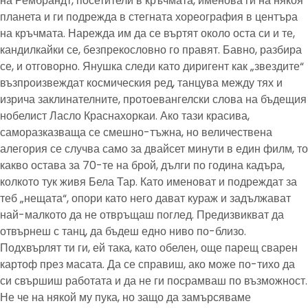
на Рембрандт, посетители в кръчмата, именова ги на някоя
планета и ги подрежда в стегната хореография в центъра
на кръчмата. Нарежда им да се въртят около оста си и те,
кандилкайки се, безпрекословно го правят. Бавно, разбира
се, и отговорно. Янушка следи като диригент как „звездите“
възпроизвеждат космическия ред, танцува между тях и
изрича заклинателните, протоевангелски слова на бъдещия
нобелист Ласло Краснахоркаи. Ако тази красива,
саморазказваща се смешно-тъжна, но величествена
алегория се случва само за двайсет минути в един филм, то
какво остава за 70-те на брой, дълги по година кадъра,
колкото тук живя Бела Тар. Като именоват и подреждат за
теб „нещата“, опори като него дават кураж и задължават
най-малкото да не отвръщаш поглед. Предизвикват да
отвърнеш с танц, да бъдеш едно ниво по-близо.
Подхвърлят ти ги, ей така, като обелен, още парещ сварен
картоф през масата. Да се справиш, ако може по-тихо да
си свършиш работата и да не ги посрамваш по възможност.
Не че на някой му пука, но защо да замърсяваме