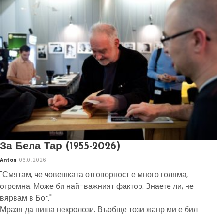
За Бела Тар (1955-2026)
Anton
06.01.2026
"Смятам, че човешката отговорност е много голяма,
огромна. Може би най-важният фактор. Знаете ли, не
вярвам в Бог."
Мразя да пиша некролози. Въобще този жанр ми е бил