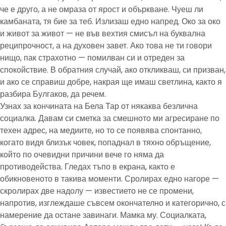
че е друго, а не омраза от ярост и объркване. Чуеш ли
камбаната, тя бие за теб. Излизаш едно напред. Око за око
и живот за живот — не във вехтия смисъл на буквална
реципрочност, а на духовен завет. Ако това не ти говори
нищо, пак страхотно — помилван си и отреден за
спокойствие. В обратния случай, ако откликваш, си призван,
и ако се справиш добре, накрая ще имаш светлина, както я
разбира Булгаков, да речем.
Узнах за кончината на Бела Тар от някаква безлична
социалка. Давам си сметка за смешното ми агресиране по
техен адрес, на медиите, но то се появява спонтанно,
когато видя близък човек, попаднал в тяхно обръщение,
който по очевидни причини вече го няма да
противодейства. Гледах тъпо в екрана, както е
обикновеното в такива моменти. Сролирах едно нагоре —
скролирах две надолу — известието не се промени,
напротив, изглеждаше съвсем окончателно и категорично, с
намерение да остане завинаги. Мамка му. Социалката,