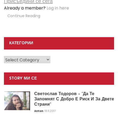
Присъедини се сега
Already a member?
Log in here
Continue Reading
КАТЕГОРИИ
Категории
STORY МИ СЕ
Светослав Тодоров – “Да Те
Запомнят С Добро Е Риск И За Двете
Страни”
Anton
18.11.2017