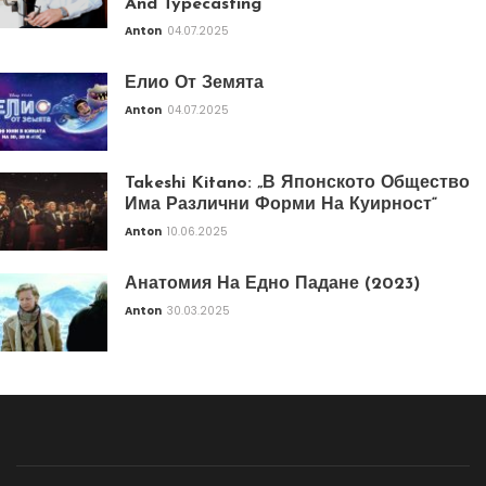
And Typecasting
Anton
04.07.2025
Елио От Земята
Anton
04.07.2025
Takeshi Kitano: „В Японското Общество
Има Различни Форми На Куирност“
Anton
10.06.2025
Анатомия На Едно Падане (2023)
Anton
30.03.2025