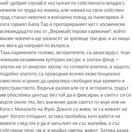
най-добрия случай е носталгия по собствената младост,
нежели по труда на човека, или човека на своя собствен
труд, станал неволно и внезапно повод за панегирика. А
сега горкият Бела Тар е препарираният кит с космически
всевиждащото око от „Веркмайстерови хармонии“, който
малки човечета ще разнасят за зрелище три дни, и аз нищо
не мога да направя по въпроса.
Така наречените големи, авторитетите, са авангардът, този
човешки незаменим културен ресурс и златен фонд —
златен не от инертен захлас по готовите епитети, а защото,
подобно златото, са проводник всичко екзистенциално
смислено и ценно да циркулира свободно във времето и
пространството. Веднъж разписали се в историята, трудът
им обособява център, без той да е фиксиран, и светът си се
върти около тях, без значение дали светът го знае или не.
Като с Махалото на Фуко. Докато са живи, те са живият ни
щит. Когато отпаднат, остава пробойна, като работа на
живите след тях е да я запълнят не със жалейки, а със
собствени тяло, ум и, в крайна сметка, живот. Затова казах,