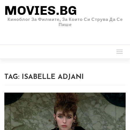
MOVIES.BG
Киноблог За Филмите, За Които Си Струва Да Се
Пише
Togg
navi
TAG:
ISABELLE ADJANI