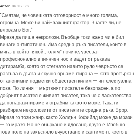
Anton
06.01.2026
"Смятам, че човешката отговорност е много голяма,
огромна. Може би най-важният фактор. Знаете ли, не
вярвам в Бог."
Мразя да пиша некролози. Въобще този жанр ми е бил
винаги антипатичен. Има средна ръка писатели, които в
мига, в който някой „голям“ почине, увесват
професионално впиянчен нос и вадят от ръкава
дитирамба, която от стегнато навито руло чевръсто се
разгъва в дълга и скучно орнаментирана — като протъркан
от анонимни подметки обществен килим — интелектуална
поза. По линия – мъртвият писател е безопасен, а по-
добрият писател е живият писател, така че с ласкателства
да попаразитираме и ограбим каквото може. Така ги
разбирам некролозите от писателите средна ръка. Бррр.
Мразя го този жанр, както Холдън Кофийлд може да мрази
— го мразя. Но не объркано и ядосано, друго е. Изобщо
това поле на закъсняло вчувстване и сантимент, което в