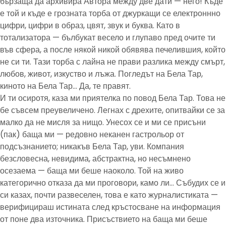
бързаща да архивира Автора между две дати — него! Къде
е той и къде е грозната торба от джуркащи се електроннно
цифри, цифри в образ, цвят, звук и буква. Като в
тотализатора — бълбукат весело и глупаво пред очите ти
във сфера, а после някой никой обявява печелившия, който
не си ти. Тази торба с лайна не прави разлика между смърт,
любов, живот, изкуство и лъжа. Погледът на Бела Тар,
киното на Бела Тар… Да, те правят.
И ти осиротя, каза ми приятелка по повод Бела Тар. Това не
бе съвсем преувеличено. Легнах с дрехите, опитвайки се за
малко да не мисля за нищо. Унесох се и ми се присъни
(пак) баща ми — редовно неканен гастрольор от
подсъзнанието; никакъв Бела Тар, уви. Компания
безсловесна, невидима, абстрактна, но несъмнено
осезаема — баща ми беше наоколо. Той на живо
категорично отказа да ми проговори, камо ли… Събудих се и
си казах, почти развеселен, това е като журналистиката —
верифицираш истината след кръстосване на информация
от поне два източника. Присъствието на баща ми беше