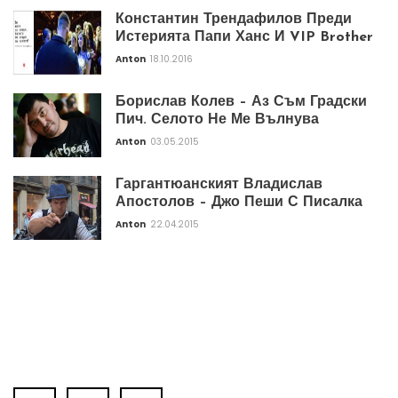
Константин Трендафилов Преди
Истерията Папи Ханс И VIP Brother
Anton
18.10.2016
Борислав Колев – Аз Съм Градски
Пич. Селото Не Ме Вълнува
Anton
03.05.2015
Гаргантюанският Владислав
Апостолов – Джо Пеши С Писалка
Anton
22.04.2015