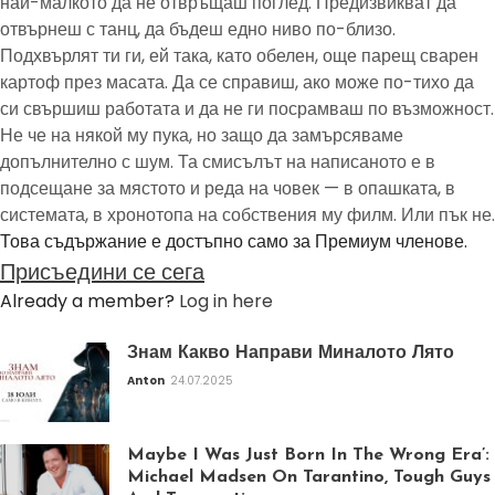
най-малкото да не отвръщаш поглед. Предизвикват да
отвърнеш с танц, да бъдеш едно ниво по-близо.
Подхвърлят ти ги, ей така, като обелен, още парещ сварен
картоф през масата. Да се справиш, ако може по-тихо да
си свършиш работата и да не ги посрамваш по възможност.
Не че на някой му пука, но защо да замърсяваме
допълнително с шум. Та смисълът на написаното е в
подсещане за мястото и реда на човек — в опашката, в
системата, в хронотопа на собствения му филм. Или пък не.
Това съдържание е достъпно само за Премиум членове.
Присъедини се сега
Already a member?
Log in here
Знам Какво Направи Миналото Лято
Anton
24.07.2025
Maybe I Was Just Born In The Wrong Era’:
Michael Madsen On Tarantino, Tough Guys