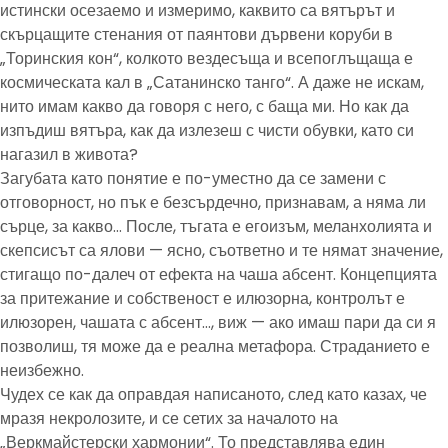
истински осезаемо и измеримо, каквито са вятърът и
скърцащите стенания от паянтови дървени коруби в
„Торинския кон“, колкото вездесъща и всепоглъщаща е
космическата кал в „Сатанинско танго“. А даже не искам,
нито имам какво да говоря с него, с баща ми. Но как да
изпъдиш вятъра, как да излезеш с чисти обувки, като си
нагазил в живота?
Загубата като понятие е по-уместно да се замени с
отговорност, но пък е безсърдечно, признавам, а няма ли
сърце, за какво… После, тъгата е егоизъм, меланхолията и
скепсисът са ялови — ясно, съответно и те нямат значение,
стигащо по-далеч от ефекта на чаша абсент. Концепцията
за притежание и собственост е илюзорна, контролът е
илюзорен, чашата с абсент…, виж — ако имаш пари да си я
позволиш, тя може да е реална метафора. Страданието е
неизбежно.
Чудех се как да оправдая написаното, след като казах, че
мразя некролозите, и се сетих за началото на
„Веркмайстерски хармонии“. То представлява един