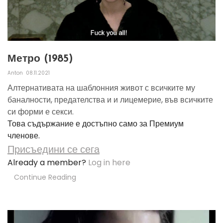
Метро (1985)
Anton
08.11.2021
Алтернативата на шаблонния живот с всичките му
баналности, предателства и и лицемерие, във всичките
си форми е секси.
Това съдържание е достъпно само за Премиум
членове.
Присъедини се сега
Already a member?
Log in here
Continue Reading