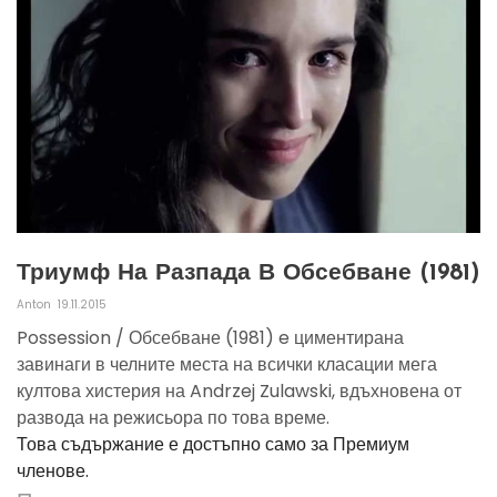
Триумф На Разпада В Обсебване (1981)
Anton
19.11.2015
Possession / Обсебване (1981) e циментирана
завинаги в челните места на всички класации мега
култова хистерия на Andrzej Zulawski, вдъхновена от
развода на режисьора по това време.
Това съдържание е достъпно само за Премиум
членове.