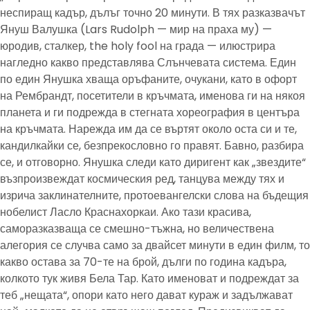
неспиращ кадър, дълъг точно 20 минути. В тях разказвачът
Януш Валушка (Lars Rudolph — мир на праха му) —
юродив, сталкер, the holy fool на града — илюстрира
нагледно какво представлява Слънчевата система. Един
по един Янушка хваща оръфаните, очукани, като в офорт
на Рембрандт, посетители в кръчмата, именова ги на някоя
планета и ги подрежда в стегната хореография в центъра
на кръчмата. Нарежда им да се въртят около оста си и те,
кандилкайки се, безпрекословно го правят. Бавно, разбира
се, и отговорно. Янушка следи като диригент как „звездите“
възпроизвеждат космическия ред, танцува между тях и
изрича заклинателните, протоевангелски слова на бъдещия
нобелист Ласло Краснахоркаи. Ако тази красива,
саморазказваща се смешно-тъжна, но величествена
алегория се случва само за двайсет минути в един филм, то
какво остава за 70-те на брой, дълги по година кадъра,
колкото тук живя Бела Тар. Като именоват и подреждат за
теб „нещата“, опори като него дават кураж и задължават