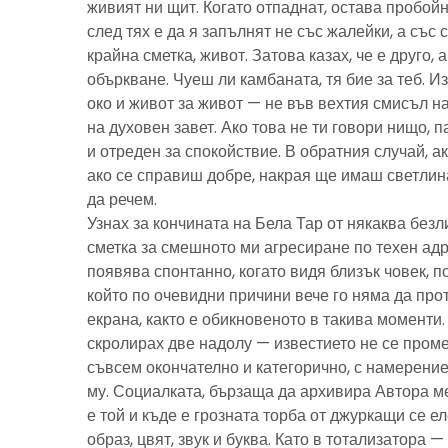
живият ни щит. Когато отпаднат, остава пробойн
след тях е да я запълнят не със жалейки, а със с
крайна сметка, живот. Затова казах, че е друго, 
объркване. Чуеш ли камбаната, тя бие за теб. И
око и живот за живот — не във вехтия смисъл н
на духовен завет. Ако това не ти говори нищо, 
и отреден за спокойствие. В обратния случай, ак
ако се справиш добре, накрая ще имаш светлина
да речем.
Узнах за кончината на Бела Тар от някаква без
сметка за смешното ми агресиране по техен адре
появява спонтанно, когато видя близък човек, 
който по очевидни причини вече го няма да про
екрана, както е обикновеното в такива моменти
скролирах две надолу — известието не се пром
съвсем окончателно и категорично, с намерение
му. Социалката, бързаща да архивира Автора м
е той и къде е грозната торба от джуркащи се 
образ, цвят, звук и буква. Като в тотализатора 