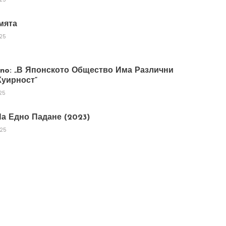
мята
025
tano: „В Японското Общество Има Различни
уирност“
25
а Едно Падане (2023)
025