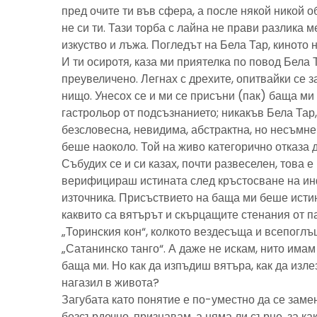
пред очите ти във сфера, а после някой никой 
не си ти. Тази торба с лайна не прави разлика м
изкуство и лъжа. Погледът на Бела Тар, киното н
И ти осиротя, каза ми приятелка по повод Бела 
преувеличено. Легнах с дрехите, опитвайки се з
нищо. Унесох се и ми се присъни (пак) баща м
гастрольор от подсъзнанието; никакъв Бела Тар
безсловесна, невидима, абстрактна, но несъмн
беше наоколо. Той на живо категорично отказа 
Събудих се и си казах, почти развеселен, това 
верифицираш истината след кръстосване на ин
източника. Присъствието на баща ми беше исти
каквито са вятърът и скърцащите стенания от п
„Торинския кон“, колкото вездесъща и всепоглъ
„Сатанинско танго“. А даже не искам, нито имам 
баща ми. Но как да изпъдиш вятъра, как да излез
нагазил в живота?
Загубата като понятие е по-уместно да се замен
безсърдечно, признавам, а няма ли сърце, за ка