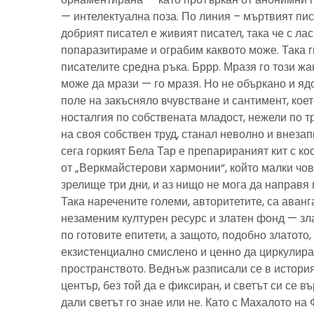
— интелектуална поза. По линия – мъртвият пис
добрият писател е живият писател, така че с ла
попаразитираме и ограбим каквото може. Така г
писателите средна ръка. Бррр. Мразя го този ж
може да мрази — го мразя. Но не объркано и ядо
поле на закъсняло вчувстване и сантимент, кое
носталгия по собствената младост, нежели по тр
на своя собствен труд, станал неволно и внезап
сега горкият Бела Тар е препарираният кит с к
от „Веркмайстерови хармонии“, който малки чов
зрелище три дни, и аз нищо не мога да направя 
Така наречените големи, авторитетите, са аванг
незаменим културен ресурс и златен фонд — зла
по готовите епитети, а защото, подобно златото
екзистенциално смислено и ценно да циркулира
пространството. Веднъж разписали се в история
център, без той да е фиксиран, и светът си се въ
дали светът го знае или не. Като с Махалото на 