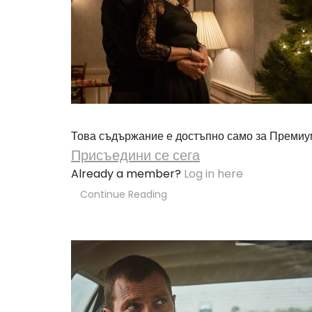
Това съдържание е достъпно само за Премиу
Присъедини се сега
Already a member?
Log in here
Continue Reading