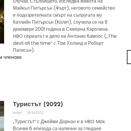
случай, Стълбището, изследва живота на
Майкъл Питърсън (Фърт), неговото семейство
и подозрителната смърт на съпругата му
Катлийн Питърсън (Колет), случила се на 9
декември 2001 година в Северна Каролина.
HBO сериалът е дело на Антонио Кампос („The
devil all the time“ с Том Холанд и Робърт
Патисън).
м членове.
Туристът (2022)
Anton
28.04.2022
„Туристът“ с Джейми Дорнан е в HBO Max
Всички 6 епизода са налични за гледане