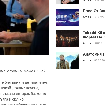
Елио От Зе
Anton
04.07.2
Takeshi Ki
Форми На К
Anton
10.06.20
Анатомия Н
Anton
30.03.2
яма, огромна. Може би най-
 е бил винаги антипатичен.
 някой „голям“ почине,
т ръкава дитирамба, която
дълга и скучно
подметки обществен килим