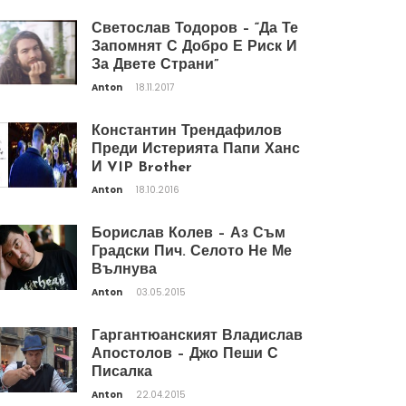
Светослав Тодоров – “Да Те
Запомнят С Добро Е Риск И
За Двете Страни”
Anton
18.11.2017
Константин Трендафилов
Преди Истерията Папи Ханс
И VIP Brother
Anton
18.10.2016
Борислав Колев – Аз Съм
Градски Пич. Селото Не Ме
Вълнува
Anton
03.05.2015
Гаргантюанският Владислав
Апостолов – Джо Пеши С
Писалка
Anton
22.04.2015