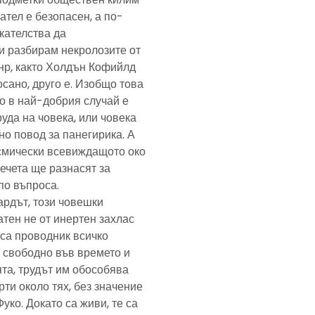
ател е безопасен, а по-
скателства да
и разбирам некролозите от
анр, както Холдън Кофийлд
сано, друго е. Изобщо това
то в най-добрия случай е
уда на човека, или човека
но повод за панегирика. А
осмически всевиждащото око
ечета ще разнасят за
по въпроса.
ардът, този човешки
тен не от инертен захлас
, са проводник всичко
 свободно във времето и
та, трудът им обособява
рти около тях, без значение
Фуко. Докато са живи, те са