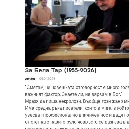
За Бела Тар (1955-2026)
Anton
06.01.2026
"Смятам, че човешката отговорност е много гол
важният фактор. Знаете ли, не вярвам в Бог."
Мразя да пиша некролози. Въобще този жанр ми
Има средна ръка писатели, които в мига, в който
увесват професионално впиянчен нос и вадят о
от стегнато навито руло чевръсто се разгъва в 
орнаментирана — като протъркан от анонимни 