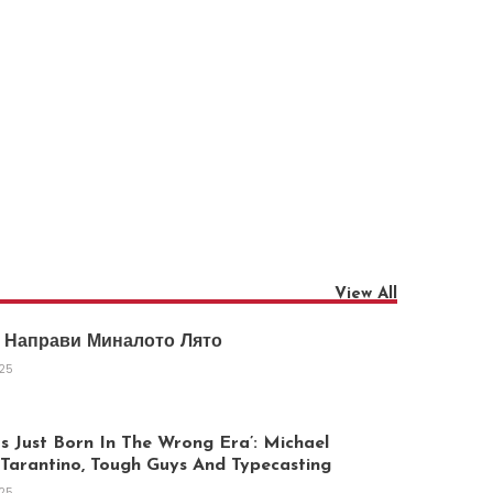
View All
 Направи Миналото Лято
025
 Just Born In The Wrong Era’: Michael
arantino, Tough Guys And Typecasting
025