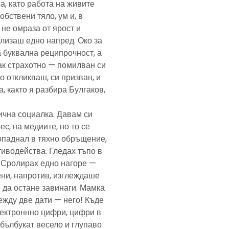
а, като работа на живите
обствени тяло, ум и, в
а не омраза от ярост и
злизаш едно напред. Око за
а буквална реципрочност, а
пак страхотно — помилван си
о откликваш, си призван, и
, както я разбира Булгаков,
лична социалка. Давам си
с, на медиите, но то се
попаднал в тяхно обръщение,
тиводейства. Гледах тъпо в
. Сролирах едно нагоре —
ени, напротив, изглеждаше
 да остане завинаги. Мамка
ежду две дати — него! Къде
електроннно цифри, цифри в
— бълбукат весело и глупаво