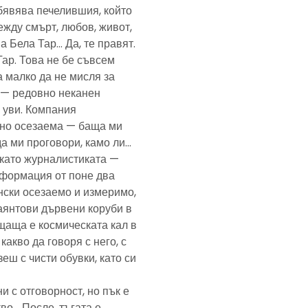
обявява печелившия, който
ежду смърт, любов, живот,
а Бела Тар… Да, те правят.
Тар. Това не бе съвсем
а малко да не мисля за
и — редовно неканен
, уви. Компания
ено осезаема — баща ми
да ми проговори, камо ли…
е като журналистиката —
формация от поне два
нски осезаемо и измеримо,
аянтови дървени коруби в
щаща е космическата кал в
какво да говоря с него, с
еш с чисти обувки, като си
и с отговорност, но пък е
кво… После, тъгата е