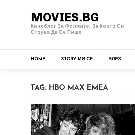
MOVIES.BG
Киноблог За Филмите, За Които Си
Струва Да Се Пише
HOME
STORY МИ СЕ
ВЛЕЗ
TAG:
HBO MAX EMEA