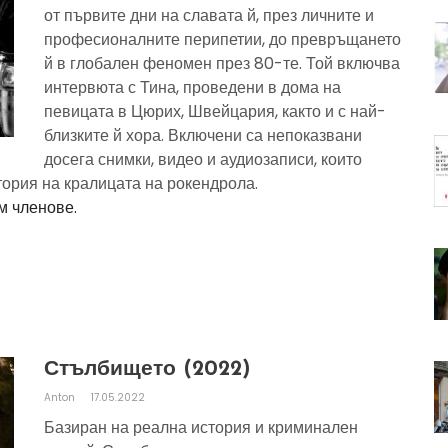
от първите дни на славата й, през личните и
професионалните перипетии, до превръщането
й в глобален феномен през 80-те. Той включва
интервюта с Тина, проведени в дома на
певицата в Цюрих, Швейцария, както и с най-
близките й хора. Включени са непоказвани
досега снимки, видео и аудиозаписи, които
тория на кралицата на рокендрола.
м членове.
Стълбището (2022)
Anton
17.05.2022
Базиран на реална история и криминален