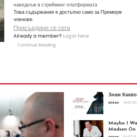
наведнъж в стрийминг платформата
Това съдържание е достъпно само за Премиум
членове.
Присъедини се сега
Already a member?
Log in here
Continue Reading
Знам Какво
Anton
24.07.2
Maybe I Was
Madsen On T
Anton
04.07.2