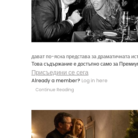
дават по-ясна представа за драматичната ис
Това съдържание е достъпно само за Премиу
Присъедини се сега
Already a member?
Log in here
Continue Reading