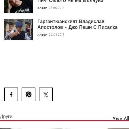
Пич. Селото Не Ме Вълнува
Anton
03.05.2015
Гаргантюанският Владислав
Апостолов – Джо Пеши С Писалка
Anton
22.04.2015
Други
View All