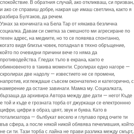
спокойствие. В обратния случай, ако откликваш, си призван,
и ако се справиш добре, накрая ще имаш светлина, както я
разбира Булгаков, да речем.
Узнах за кончината на Бела Тар от някаква безлична
социалка. Давам си сметка за смешното ми агресиране по
техен адрес, на медиите, но то се появява спонтанно,
когато видя близък човек, попаднал в тяхно обръщение,
който по очевидни причини вече го няма да
противодейства. Гледах тъпо в екрана, както е
обикновеното в такива моменти. Сролирах едно нагоре —
скролирах две надолу — известието не се промени,
напротив, изглеждаше съвсем окончателно и категорично, с
намерение да остане завинаги. Мамка му. Социалката,
бързаща да архивира Автора между две дати — него! Къде
е той и къде е грозната торба от джуркащи се електроннно
цифри, цифри в образ, цвят, звук и буква. Като в
тотализатора — бълбукат весело и глупаво пред очите ти
във сфера, а после някой никой обявява печелившия, който
не си ти. Тази торба с лайна не прави разлика между смърт,