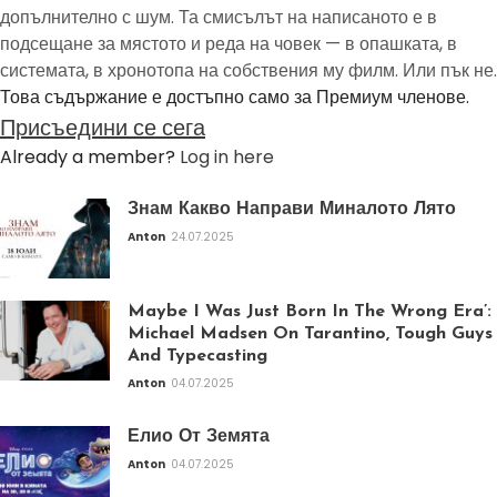
допълнително с шум. Та смисълът на написаното е в
подсещане за мястото и реда на човек — в опашката, в
системата, в хронотопа на собствения му филм. Или пък не.
Това съдържание е достъпно само за Премиум членове.
Присъедини се сега
Already a member?
Log in here
Знам Какво Направи Миналото Лято
Anton
24.07.2025
Maybe I Was Just Born In The Wrong Era’:
Michael Madsen On Tarantino, Tough Guys
And Typecasting
Anton
04.07.2025
Елио От Земята
Anton
04.07.2025