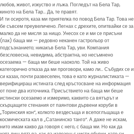
любов, живот, изкуство и лъжа. Погледът на Бела Тар,
киното на Бела Тар… Да, те правят.
И ти осиротя, каза ми приятелка по повод Бела Тар. Това не
бе съвсем преувеличено. Легнах с дрехите, опитвайки се за
малко да не мисля за нищо. Унесох се и ми се присъни
(пак) баща ми — редовно неканен гастрольор от
подсъзнанието; никакъв Бела Тар, уви. Компания
безсловесна, невидима, абстрактна, но несъмнено
осезаема — баща ми беше наоколо. Той на живо
категорично отказа да ми проговори, камо ли… Събудих се и
си казах, почти развеселен, това е като журналистиката —
верифицираш истината след кръстосване на информация
от поне два източника. Присъствието на баща ми беше
истински осезаемо и измеримо, каквито са вятърът и
скърцащите стенания от паянтови дървени коруби в
„Торинския кон“, колкото вездесъща и всепоглъщаща е
космическата кал в „Сатанинско танго“. А даже не искам,
нито имам какво да говоря с него, с баща ми. Но как да
изпъдиш вятъра, как да излезеш с чисти обувки, като си