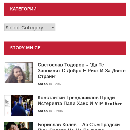
КАТЕГОРИИ
Категории
STORY МИ СЕ
Светослав Тодоров – “Да Те
Запомнят С Добро Е Риск И За Двете
Страни”
Anton
18.11.2017
Константин Трендафилов Преди
Истерията Папи Ханс И VIP Brother
Anton
18.10.2016
Борислав Колев – Аз Съм Градски