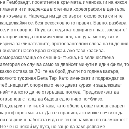
на Рембрандт, посетители в кръчмата, именова ги на някоя
планета и ги подрежда в стегната хореография в центъра
на кръчмата. Нарежда им да се въртят около оста си и те,
кандилкайки се, безпрекословно го правят. Бавно, разбира
се, и отговорно. Янушка следи като диригент как „звездите“
възпроизвеждат космическия ред, танцува между тях и
изрича заклинателните, протоевангелски слова на бъдещия
нобелист Ласло Краснахоркаи. Ако тази красива,
саморазказваща се смешно-тъжна, но величествена
алегория се случва само за двайсет минути в един филм, то
какво остава за 70-те на брой, дълги по година кадъра,
колкото тук живя Бела Тар. Като именоват и подреждат за
теб „нещата“, опори като него дават кураж и задължават
най-малкото да не отвръщаш поглед. Предизвикват да
отвърнеш с танц, да бъдеш едно ниво по-близо.
Подхвърлят ти ги, ей така, като обелен, още парещ сварен
картоф през масата. Да се справиш, ако може по-тихо да
си свършиш работата и да не ги посрамваш по възможност.
Не че на някой му пука, но защо да замърсяваме