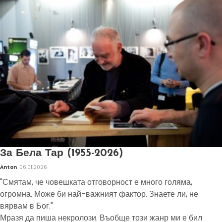
За Бела Тар (1955-2026)
Anton
06.01.2026
"Смятам, че човешката отговорност е много голяма,
огромна. Може би най-важният фактор. Знаете ли, не
вярвам в Бог."
Мразя да пиша некролози. Въобще този жанр ми е бил