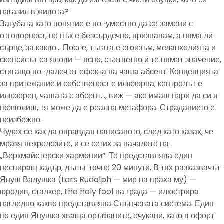
нагазил в живота?
Загубата като понятие е по-уместно да се замени с
отговорност, но пък е безсърдечно, признавам, а няма ли
сърце, за какво… После, тъгата е егоизъм, меланхолията и
скепсисът са ялови — ясно, съответно и те нямат значение,
стигащо по-далеч от ефекта на чаша абсент. Концепцията
за притежание и собственост е илюзорна, контролът е
илюзорен, чашата с абсент…, виж — ако имаш пари да си я
позволиш, тя може да е реална метафора. Страданието е
неизбежно.
Чудех се как да оправдая написаното, след като казах, че
мразя некролозите, и се сетих за началото на
„Веркмайстерски хармонии“. То представлява един
неспиращ кадър, дълъг точно 20 минути. В тях разказвачът
Януш Валушка (Lars Rudolph — мир на праха му) —
юродив, сталкер, the holy fool на града — илюстрира
нагледно какво представлява Слънчевата система. Един
по един Янушка хваща оръфаните, очукани, като в офорт