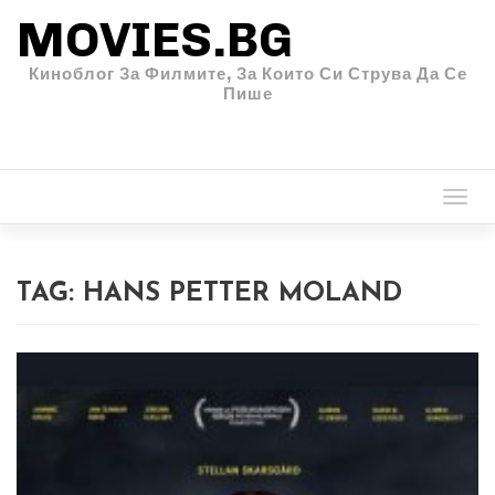
MOVIES.BG
Киноблог За Филмите, За Които Си Струва Да Се
Пише
Togg
navi
TAG:
HANS PETTER MOLAND