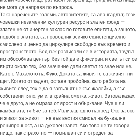
не мога да направя по въпроса.
Така наречените големи, авторитетите, са авангардът, този
човешки незаменим културен ресурс и златен фонд —
златен не от инертен захлас по готовите епитети, а защото,
подобно златото, са проводник всичко екзистенциално
смислено и ценно да циркулира свободно във времето и
пространството. Веднъж разписали се в историята, трудът
им обособява център, без той да е фиксиран, и светът си се
върти около тях, без значение дали светът го знае или не.
Като с Махалото на Фуко. Докато са живи, те са живият ни
щит. Когато отпаднат, остава пробойна, като работа на
живите след тях е да я запълнят не със жалейки, а със
собствени тяло, ум и, в крайна сметка, живот. Затова казах,
че е друго, а не омраза от ярост и объркване. Чуеш ли
камбаната, тя бие за теб. Излизаш едно напред. Око за око
и живот за живот — не във вехтия смисъл на буквална
реципрочност, а на духовен завет. Ако това не ти говори
нищо, пак страхотно — помилван си и отреден за