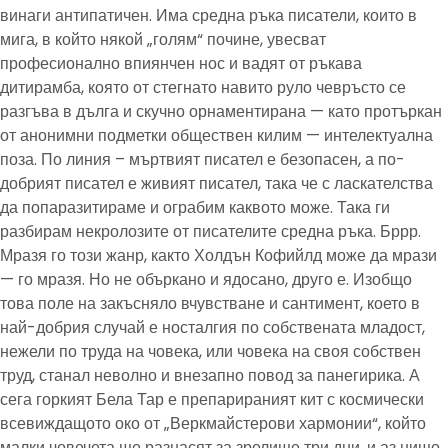
винаги антипатичен. Има средна ръка писатели, които в
мига, в който някой „голям“ почине, увесват
професионално впиянчен нос и вадят от ръкава
дитирамба, която от стегнато навито руло чевръсто се
разгъва в дълга и скучно орнаментирана — като протъркан
от анонимни подметки обществен килим — интелектуална
поза. По линия – мъртвият писател е безопасен, а по-
добрият писател е живият писател, така че с ласкателства
да попаразитираме и ограбим каквото може. Така ги
разбирам некролозите от писателите средна ръка. Бррр.
Мразя го този жанр, както Холдън Кофийлд може да мрази
— го мразя. Но не объркано и ядосано, друго е. Изобщо
това поле на закъсняло вчувстване и сантимент, което в
най-добрия случай е носталгия по собствената младост,
нежели по труда на човека, или човека на своя собствен
труд, станал неволно и внезапно повод за панегирика. А
сега горкият Бела Тар е препарираният кит с космически
всевиждащото око от „Веркмайстерови хармонии“, който
малки човечета ще разнасят за зрелище три дни, и аз нищо