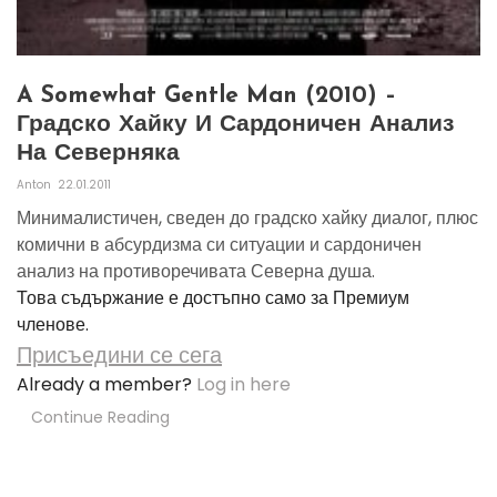
A Somewhat Gentle Man (2010) –
Градско Хайку И Сардоничен Анализ
На Северняка
Anton
22.01.2011
Минималистичен, сведен до градско хайку диалог, плюс
комични в абсурдизма си ситуации и сардоничен
анализ на противоречивата Северна душа.
Това съдържание е достъпно само за Премиум
членове.
Присъедини се сега
Already a member?
Log in here
Continue Reading