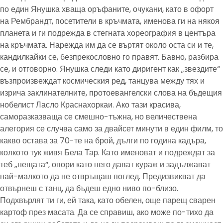
по един Янушка хваща оръфаните, очукани, като в офорт
на Рембрандт, посетители в кръчмата, именова ги на някоя
планета и ги подрежда в стегната хореография в центъра
на кръчмата. Нарежда им да се въртят около оста си и те,
кандилкайки се, безпрекословно го правят. Бавно, разбира
се, и отговорно. Янушка следи като диригент как „звездите“
възпроизвеждат космическия ред, танцува между тях и
изрича заклинателните, протоевангелски слова на бъдещия
нобелист Ласло Краснахоркаи. Ако тази красива,
саморазказваща се смешно-тъжна, но величествена
алегория се случва само за двайсет минути в един филм, то
какво остава за 70-те на брой, дълги по година кадъра,
колкото тук живя Бела Тар. Като именоват и подреждат за
теб „нещата“, опори като него дават кураж и задължават
най-малкото да не отвръщаш поглед. Предизвикват да
отвърнеш с танц, да бъдеш едно ниво по-близо.
Подхвърлят ти ги, ей така, като обелен, още парещ сварен
картоф през масата. Да се справиш, ако може по-тихо да