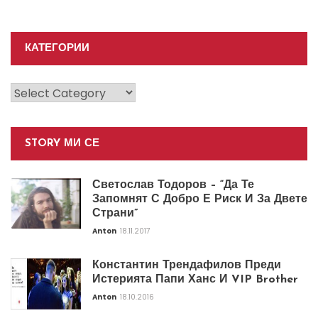
КАТЕГОРИИ
Категории
STORY МИ СЕ
Светослав Тодоров – “Да Те
Запомнят С Добро Е Риск И За Двете
Страни”
Anton
18.11.2017
Константин Трендафилов Преди
Истерията Папи Ханс И VIP Brother
Anton
18.10.2016