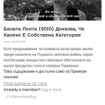
Бялата Лента (2010) Доказва, Че
Ханеке Е Собствена Категория
Anton
05.05.2014
Като предзнамение за голямата катастрофа, малко
преди началото на Първата световна война, серия
необясними злощастия стресират обитателите на
малко феодално село в северна Германия.
Това съдържание е достъпно само за Премиум
членове.
Присъедини се сега
Already a member?
Log in here
Continue Reading