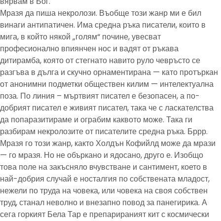
вярвам в Бог."
Мразя да пиша некролози. Въобще този жанр ми е бил
винаги антипатичен. Има средна ръка писатели, които в
мига, в който някой „голям“ почине, увесват
професионално впиянчен нос и вадят от ръкава
дитирамба, която от стегнато навито руло чевръсто се
разгъва в дълга и скучно орнаментирана — като протъркан
от анонимни подметки обществен килим — интелектуална
поза. По линия – мъртвият писател е безопасен, а по-
добрият писател е живият писател, така че с ласкателства
да попаразитираме и ограбим каквото може. Така ги
разбирам некролозите от писателите средна ръка. Бррр.
Мразя го този жанр, както Холдън Кофийлд може да мрази
— го мразя. Но не объркано и ядосано, друго е. Изобщо
това поле на закъсняло вчувстване и сантимент, което в
най-добрия случай е носталгия по собствената младост,
нежели по труда на човека, или човека на своя собствен
труд, станал неволно и внезапно повод за панегирика. А
сега горкият Бела Тар е препарираният кит с космически