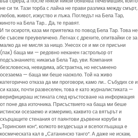
във сфера, а после някой никой обявява печелившия, който
не си ти. Тази торба с лайна не прави разлика между смърт,
любов, живот, изкуство и лъжа. Погледът на Бела Тар,
киното на Бела Тар… Да, те правят.
И ти осиротя, каза ми приятелка по повод Бела Тар. Това не
бе съвсем преувеличено. Легнах с дрехите, опитвайки се за
малко да не мисля за нищо. Унесох се и ми се присъни
(пак) баща ми — редовно неканен гастрольор от
подсъзнанието; никакъв Бела Тар, уви. Компания
безсловесна, невидима, абстрактна, но несъмнено
осезаема — баща ми беше наоколо. Той на живо
категорично отказа да ми проговори, камо ли… Събудих се и
си казах, почти развеселен, това е като журналистиката —
верифицираш истината след кръстосване на информация
от поне два източника. Присъствието на баща ми беше
истински осезаемо и измеримо, каквито са вятърът и
скърцащите стенания от паянтови дървени коруби в
„Торинския кон“, колкото вездесъща и всепоглъщаща е
космическата кал в „Сатанинско танго“. А даже не искам,