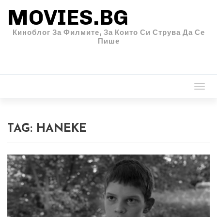
MOVIES.BG
Киноблог За Филмите, За Които Си Струва Да Се
Пише
Togg
navi
TAG:
HANEKE