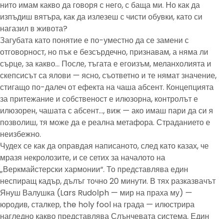
нито имам какво да говоря с него, с баща ми. Но как да
изпъдиш вятъра, как да излезеш с чисти обувки, като си
нагазил в живота?
Загубата като понятие е по-уместно да се замени с
отговорност, но пък е безсърдечно, признавам, а няма ли
сърце, за какво… После, тъгата е егоизъм, меланхолията и
скепсисът са ялови — ясно, съответно и те нямат значение,
стигащо по-далеч от ефекта на чаша абсент. Концепцията
за притежание и собственост е илюзорна, контролът е
илюзорен, чашата с абсент…, виж — ако имаш пари да си я
позволиш, тя може да е реална метафора. Страданието е
неизбежно.
Чудех се как да оправдая написаното, след като казах, че
мразя некролозите, и се сетих за началото на
„Веркмайстерски хармонии“. То представлява един
неспиращ кадър, дълъг точно 20 минути. В тях разказвачът
Януш Валушка (Lars Rudolph — мир на праха му) —
юродив, сталкер, the holy fool на града — илюстрира
нагледно какво представлява Слънчевата система. Един