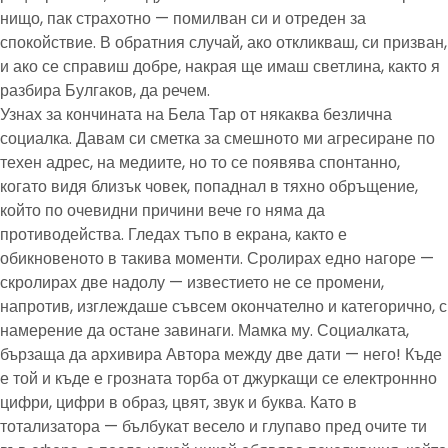
нищо, пак страхотно — помилван си и отреден за
спокойствие. В обратния случай, ако откликваш, си призван,
и ако се справиш добре, накрая ще имаш светлина, както я
разбира Булгаков, да речем.
Узнах за кончината на Бела Тар от някаква безлична
социалка. Давам си сметка за смешното ми агресиране по
техен адрес, на медиите, но то се появява спонтанно,
когато видя близък човек, попаднал в тяхно обръщение,
който по очевидни причини вече го няма да
противодейства. Гледах тъпо в екрана, както е
обикновеното в такива моменти. Сролирах едно нагоре —
скролирах две надолу — известието не се промени,
напротив, изглеждаше съвсем окончателно и категорично, с
намерение да остане завинаги. Мамка му. Социалката,
бързаща да архивира Автора между две дати — него! Къде
е той и къде е грозната торба от джуркащи се електроннно
цифри, цифри в образ, цвят, звук и буква. Като в
тотализатора — бълбукат весело и глупаво пред очите ти