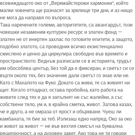
всевиждащото око от „Веркмайстерови хармонии“, който
малки човечета ще разнасят за зрелище три дни, и аз нищо
не мога да направя по въпроса.
Така наречените големи, авторитетите, са авангардът, този
човешки незаменим културен ресурс и златен фонд —
златен не от инертен захлас по готовите епитети, а защото,
подобно златото, са проводник всичко екзистенциално
смислено и ценно да циркулира свободно във времето и
пространството. Веднъж разписали се в историята, трудът
им обособява център, без той да е фиксиран, и светът си се
върти около тях, без значение дали светът го знае или не.
Като с Махалото на Фуко. Докато са живи, те са живият ни
щит. Когато отпаднат, остава пробойна, като работа на
живите след тях е да я запълнят не със жалейки, а със
собствени тяло, ум и, в крайна сметка, живот. Затова казах,
че е друго, а не омраза от ярост и объркване. Чуеш ли
камбаната, тя бие за теб. Излизаш едно напред. Око за око
и живот за живот — не във вехтия смисъл на буквална
реципрочност, а на духовен завет. Ако това не ти говори