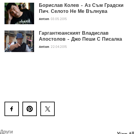
Борислав Колев – Аз Съм Градски
Пич. Селото Не Ме Вълнува
Anton
03.05.2015
Гаргантюанският Владислав
Апостолов – Джо Пеши С Писалка
Anton
22.04.2015
Други