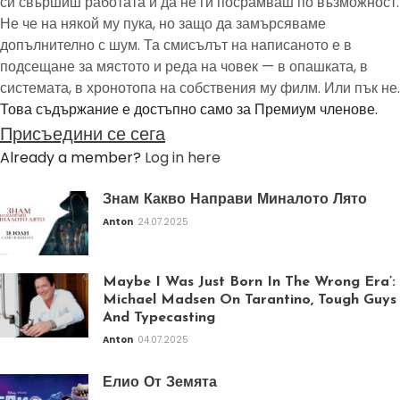
си свършиш работата и да не ги посрамваш по възможност.
Не че на някой му пука, но защо да замърсяваме
допълнително с шум. Та смисълът на написаното е в
подсещане за мястото и реда на човек — в опашката, в
системата, в хронотопа на собствения му филм. Или пък не.
Това съдържание е достъпно само за Премиум членове.
Присъедини се сега
Already a member?
Log in here
Знам Какво Направи Миналото Лято
Anton
24.07.2025
Maybe I Was Just Born In The Wrong Era’:
Michael Madsen On Tarantino, Tough Guys
And Typecasting
Anton
04.07.2025
Елио От Земята