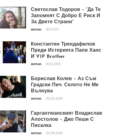
Светослав Тодоров – “Да Те
Запомнят С Добро Е Риск И
За Двете Страни”
Anton
18.11.2017
Константин Трендафилов
Преди Истерията Папи Ханс
И VIP Brother
Anton
18.10.2016
Борислав Колев – Аз Съм
Градски Пич. Селото Не Ме
Вълнува
Anton
03.05.2015
Гаргантюанският Владислав
Апостолов – Джо Пеши С
Писалка
Anton
22.04.2015