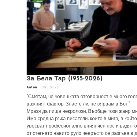
За Бела Тар (1955-2026)
Anton
06.01.2026
"Смятам, че човешката отговорност е много гол
важният фактор. Знаете ли, не вярвам в Бог."
Мразя да пиша некролози. Въобще този жанр ми
Има средна ръка писатели, които в мига, в който
увесват професионално впиянчен нос и вадят о
от стегнато навито руло чевръсто се разгъва в 