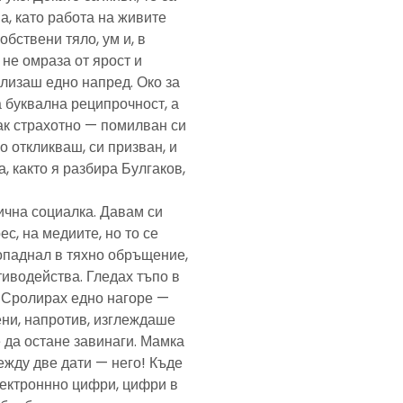
а, като работа на живите
обствени тяло, ум и, в
а не омраза от ярост и
злизаш едно напред. Око за
а буквална реципрочност, а
пак страхотно — помилван си
о откликваш, си призван, и
, както я разбира Булгаков,
лична социалка. Давам си
с, на медиите, но то се
попаднал в тяхно обръщение,
тиводейства. Гледах тъпо в
. Сролирах едно нагоре —
ени, напротив, изглеждаше
 да остане завинаги. Мамка
ежду две дати — него! Къде
електроннно цифри, цифри в