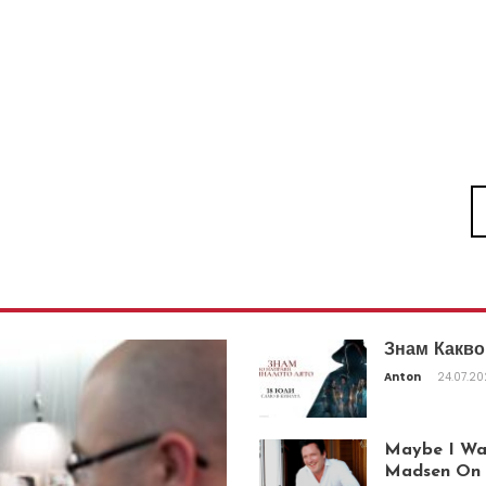
Знам Какво
Anton
24.07.2
Maybe I Was
Madsen On T