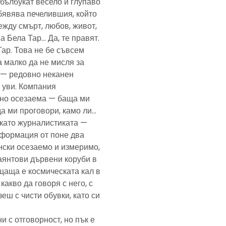
— бълбукат весело и глупаво
обявява печелившия, който
ежду смърт, любов, живот,
а Бела Тар… Да, те правят.
Тар. Това не бе съвсем
а малко да не мисля за
и — редовно неканен
, уви. Компания
ено осезаема — баща ми
да ми проговори, камо ли…
е като журналистиката —
формация от поне два
нски осезаемо и измеримо,
аянтови дървени коруби в
щаща е космическата кал в
какво да говоря с него, с
еш с чисти обувки, като си
и с отговорност, но пък е