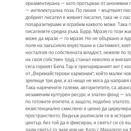
орнаментирана — като протъркан от анонимни 
— интелектуална поза. По линия – мъртвият пис
добрият писател е живият писател, така че с ла
попаразитираме и ограбим каквото може. Така г
писателите средна ръка. Бррр. Мразя го този ж
може да мрази — го мразя. Но не объркано и ядо
поле на закъсняло вчувстване и сантимент, кое
носталгия по собствената младост, нежели по тр
на своя собствен труд, станал неволно и внезап
сега горкият Бела Тар е препарираният кит с к
от „Веркмайстерови хармонии“, който малки чов
зрелище три дни, и аз нищо не мога да направя 
Така наречените големи, авторитетите, са аванг
незаменим културен ресурс и златен фонд — зла
по готовите епитети, а защото, подобно златото
екзистенциално смислено и ценно да циркулира
пространството. Веднъж разписали се в история
център, без той да е фиксиран, и светът си се въ
дали светът го знае или не. Като с Махалото на 