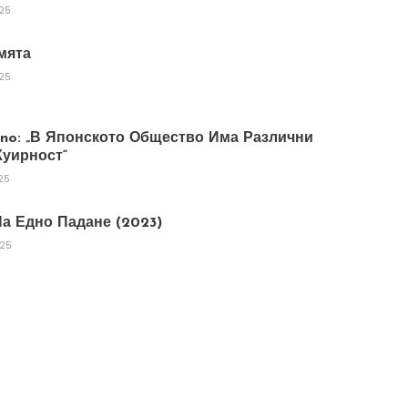
025
мята
025
tano: „В Японското Общество Има Различни
уирност“
25
а Едно Падане (2023)
025