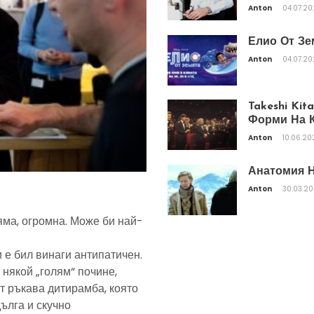
Anton
04.07.2
Елио От Зе
Anton
04.07.2
Takeshi Ki
Форми На К
Anton
10.06.20
Анатомия Н
Anton
30.03.2
яма, огромна. Може би най-
 е бил винаги антипатичен.
 някой „голям“ почине,
т ръкава дитирамба, която
дълга и скучно