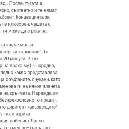
кво… После, тъгата е
ясно, съответно и те нямат
абсент. Концепцията за
т е илюзорен, чашата с
, тя може да е реална
казах, че мразя
йстерски хармонии“. То
 20 минути. В тях
р на праха му) — юродив,
агледно какво представлява
а оръфаните, очукани, като
именова ги на някоя планета
ра на кръчмата. Нарежда им
, безпрекословно го правят.
ато диригент как „звездите“
у тях и изрича
ещия нобелист Ласло
ща се смешно-тъжна, но