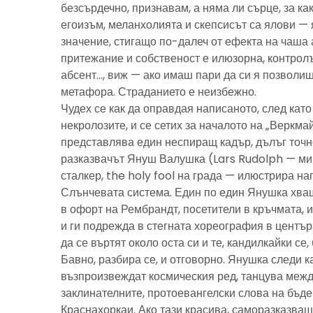
безсърдечно, признавам, а няма ли сърце, за ка
егоизъм, меланхолията и скепсисът са ялови — 
значение, стигащо по-далеч от ефекта на чаша 
притежание и собственост е илюзорна, контролъ
абсент…, виж — ако имаш пари да си я позволиш
метафора. Страданието е неизбежно.
Чудех се как да оправдая написаното, след като 
некролозите, и се сетих за началото на „Веркма
представлява един неспиращ кадър, дълъг точно
разказвачът Януш Валушка (Lars Rudolph — ми
сталкер, the holy fool на града — илюстрира н
Слънчевата система. Един по един Янушка хващ
в офорт на Рембрандт, посетители в кръчмата, 
и ги подрежда в стегната хореография в центъ
да се въртят около оста си и те, кандилкайки се
Бавно, разбира се, и отговорно. Янушка следи к
възпроизвеждат космическия ред, танцува межд
заклинателните, протоевангелски слова на бъд
Краснахоркаи. Ако тази красива, саморазказва