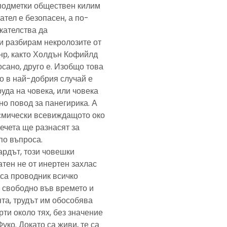
подметки обществен килим
ател е безопасен, а по-
скателства да
и разбирам некролозите от
анр, както Холдън Кофийлд
сано, друго е. Изобщо това
то в най-добрия случай е
уда на човека, или човека
но повод за панегирика. А
осмически всевиждащото око
ечета ще разнасят за
по въпроса.
ардът, този човешки
тен не от инертен захлас
, са проводник всичко
 свободно във времето и
та, трудът им обособява
рти около тях, без значение
Фуко. Докато са живи, те са