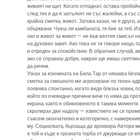
живият ни щит. Когато отпаднат, остава пробойн
след тях е да я запълнят не със жалейки, а със с
крайна сметка, живот. Затова казах, че е друго, 
объркване. Чуеш ли камбаната, тя бие за теб. И
око и живот за живот — не във вехтия смисъл н
на духовен завет. Ако това не ти говори нищо, 
и отреден за спокойствие. В обратния случай, ак
ако се справиш добре, накрая ще имаш светлина
да речем.
Узнах за кончината на Бела Тар от някаква без
сметка за смешното ми агресиране по техен адре
появява спонтанно, когато видя близък човек, 
който по очевидни причини вече го няма да про
екрана, както е обикновеното в такива моменти
скролирах две надолу — известието не се пром
съвсем окончателно и категорично, с намерение
му. Социалката, бързаща да архивира Автора м
е той и къде е грозната торба от джуркащи се 