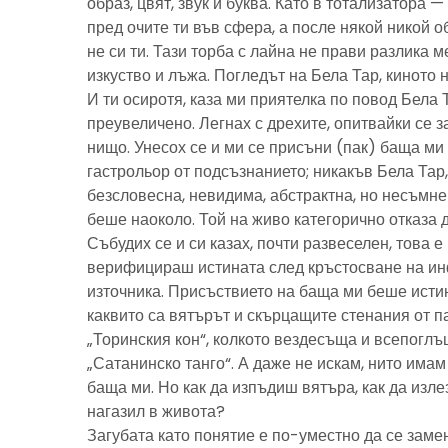
образ, цвят, звук и буква. Като в тотализатора 
пред очите ти във сфера, а после някой никой 
не си ти. Тази торба с лайна не прави разлика м
изкуство и лъжа. Погледът на Бела Тар, киното н
И ти осиротя, каза ми приятелка по повод Бела 
преувеличено. Легнах с дрехите, опитвайки се з
нищо. Унесох се и ми се присъни (пак) баща м
гастрольор от подсъзнанието; никакъв Бела Тар
безсловесна, невидима, абстрактна, но несъмн
беше наоколо. Той на живо категорично отказа 
Събудих се и си казах, почти развеселен, това 
верифицираш истината след кръстосване на ин
източника. Присъствието на баща ми беше исти
каквито са вятърът и скърцащите стенания от п
„Торинския кон“, колкото вездесъща и всепоглъ
„Сатанинско танго“. А даже не искам, нито имам 
баща ми. Но как да изпъдиш вятъра, как да излез
нагазил в живота?
Загубата като понятие е по-уместно да се замен