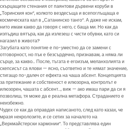
скърцащите стенания от паянтови дървени коруби в
„Торинския кон“, колкото вездесъща и всепоглъщаща е
космическата кал в „Сатанинско танго“. А даже не искам,
нито имам какво да говоря с него, с баща ми. Но как да
изпъдиш вятъра, как да излезеш с чисти обувки, като си
нагазил в живота?
Загубата като понятие е по-уместно да се замени с
отговорност, но пък е безсърдечно, признавам, а няма ли
сърце, за какво… После, тъгата е егоизъм, меланхолията и
скепсисът са ялови — ясно, съответно и те нямат значение,
стигащо по-далеч от ефекта на чаша абсент. Концепцията
за притежание и собственост е илюзорна, контролът е
илюзорен, чашата с абсент…, виж — ако имаш пари да си я
позволиш, тя може да е реална метафора. Страданието е
неизбежно.
Чудех се как да оправдая написаното, след като казах, че
мразя некролозите, и се сетих за началото на
„Веркмайстерски хармонии“. То представлява един