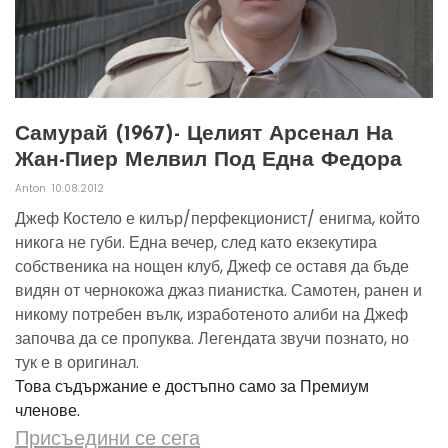
Самурай (1967)- Целият Арсенал На
Жан-Пиер Мелвил Под Една Федора
Anton
10.08.2012
Джеф Костело е килър/перфекционист/ енигма, който
никога не губи. Една вечер, след като екзекутира
собственика на нощен клуб, Джеф се оставя да бъде
видян от чернокожа джаз пианистка. Самотен, ранен и
никому потребен вълк, изработеното алиби на Джеф
започва да се пропуква. Легендата звучи познато, но
тук е в оригинал.
Това съдържание е достъпно само за Премиум
членове.
Присъедини се сега