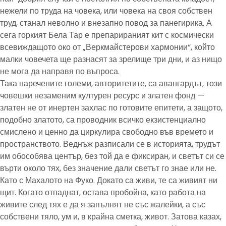
нежели по труда на човека, или човека на своя собствен
труд, станал неволно и внезапно повод за панегирика. А
сега горкият Бела Тар е препарираният кит с космически
всевиждащото око от „Веркмайстерови хармонии“, който
малки човечета ще разнасят за зрелище три дни, и аз нищо
не мога да направя по въпроса.
Така наречените големи, авторитетите, са авангардът, този
човешки незаменим културен ресурс и златен фонд —
златен не от инертен захлас по готовите епитети, а защото,
подобно златото, са проводник всичко екзистенциално
смислено и ценно да циркулира свободно във времето и
пространството. Веднъж разписали се в историята, трудът
им обособява център, без той да е фиксиран, и светът си се
върти около тях, без значение дали светът го знае или не.
Като с Махалото на Фуко. Докато са живи, те са живият ни
щит. Когато отпаднат, остава пробойна, като работа на
живите след тях е да я запълнят не със жалейки, а със
собствени тяло, ум и, в крайна сметка, живот. Затова казах,