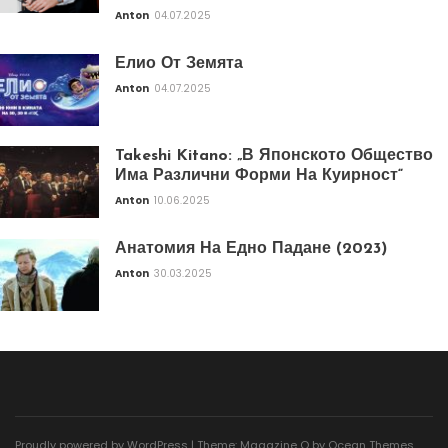
Anton
04.07.2025
Елио От Земята
Anton
04.07.2025
Takeshi Kitano: „В Японското Общество
Има Различни Форми На Куирност“
Anton
10.06.2025
Анатомия На Едно Падане (2023)
Anton
30.03.2025
Proudly powered by WordPress
|
Theme: Magazine O by
Ocean Themes
.