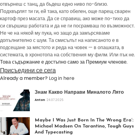
отвърнеш с танц, да бъдеш едно ниво по-близо.
Подхвърлят ти ги, ей така, като обелен, още парещ сварен
картоф през масата. Да се справиш, ако може по-тихо да
си свършиш работата и да не ги посрамваш по възможност.
Не че на някой му пука, но защо да замърсяваме
допълнително с шум. Та смисълът на написаното е в
подсещане за мястото и реда на човек — в опашката, в
системата, в хронотопа на собствения му филм. Или пък не.
Това съдържание е достъпно само за Премиум членове.
Присъедини се сега
Already a member?
Log in here
Знам Какво Направи Миналото Лято
Anton
24.07.2025
Maybe I Was Just Born In The Wrong Era’:
Michael Madsen On Tarantino, Tough Guys
And Typecasting