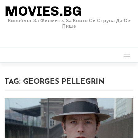
MOVIES.BG
Киноблог За Филмите, За Които Си Струва Да Се
Пише
Togg
navi
TAG:
GEORGES PELLEGRIN