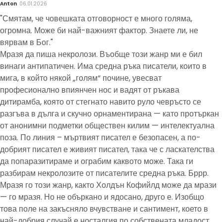
Anton
06.01.2026
"Смятам, че човешката отговорност е много голяма,
огромна. Може би най-важният фактор. Знаете ли, не
вярвам в Бог."
Мразя да пиша некролози. Въобще този жанр ми е бил
винаги антипатичен. Има средна ръка писатели, които в
мига, в който някой „голям“ почине, увесват
професионално впиянчен нос и вадят от ръкава
дитирамба, която от стегнато навито руло чевръсто се
разгъва в дълга и скучно орнаментирана — като протъркан
от анонимни подметки обществен килим — интелектуална
поза. По линия – мъртвият писател е безопасен, а по-
добрият писател е живият писател, така че с ласкателства
да попаразитираме и ограбим каквото може. Така ги
разбирам некролозите от писателите средна ръка. Бррр.
Мразя го този жанр, както Холдън Кофийлд може да мрази
— го мразя. Но не объркано и ядосано, друго е. Изобщо
това поле на закъсняло вчувстване и сантимент, което в
най-добрия случай е носталгия по собствената младост,