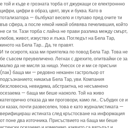
е той и къде е грозната торба от джуркащи се електроннно
цифри, цифри в образ, цвят, звук и буква. Като в
тотализатора — бълбукат весело и глупаво пред очите ти
във сфера, а после някой никой обявява печелившия, който
не си ти. Тази торба с лайна не прави разлика между смърт,
любов, живот, изкуство и лъжа. Погледът на Бела Тар,
киното на Бела Тар… Да, те правят.
И ти осиротя, каза ми приятелка по повод Бела Тар. Това не
бе съвсем преувеличено. Легнах с дрехите, опитвайки се за
малко да не мисля за нищо. Унесох се и ми се присъни
(пак) баща ми — редовно неканен гастрольор от
подсъзнанието; никакъв Бела Тар, уви. Компания
безсловесна, невидима, абстрактна, но несъмнено
осезаема — баща ми беше наоколо. Той на живо
категорично отказа да ми проговори, камо ли… Събудих се и
си казах, почти развеселен, това е като журналистиката —
верифицираш истината след кръстосване на информация
от поне два източника. Присъствието на баща ми беше
истински осезаемо и измеримо, каквито са вятърът и