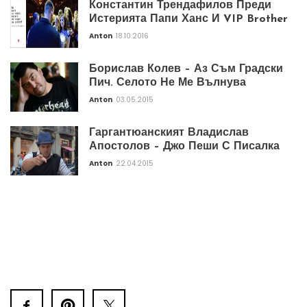
Константин Трендафилов Преди
Истерията Папи Ханс И VIP Brother
Anton
18.10.2016
Борислав Колев – Аз Съм Градски
Пич. Селото Не Ме Вълнува
Anton
03.05.2015
Гаргантюанският Владислав
Апостолов – Джо Пеши С Писалка
Anton
22.04.2015