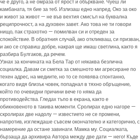
че е друго, а не омраза от ярост и объркване. Чуеш ли
камбаната, тя бие за теб. Излизаш едно напред. Око за око
и живот за живот — не във вехтия смисъл на буквална
реципрочност, а на духовен завет. Ако това не ти говори
нищо, пак страхотно — помилван си и отреден за
спокойствие. В обратния случай, ако откликваш, си призван,
и ако се справиш добре, накрая ще имаш светлина, както я
разбира Булгаков, да речем.
Узнах за кончината на Бела Тар от някаква безлична
социалка. Давам си сметка за смешното ми агресиране по
техен адрес, на медиите, но то се появява спонтанно,
когато видя близък човек, попаднал в тяхно обръщение,
който по очевидни причини вече го няма да
противодейства. Гледах тъпо в екрана, както е
обикновеното в такива моменти. Сролирах едно нагоре —
скролирах две надолу — известието не се промени,
напротив, изглеждаше съвсем окончателно и категорично, с
намерение да остане завинаги. Мамка му. Социалката,
бързаща да архивира Автора между две дати — него! Къде