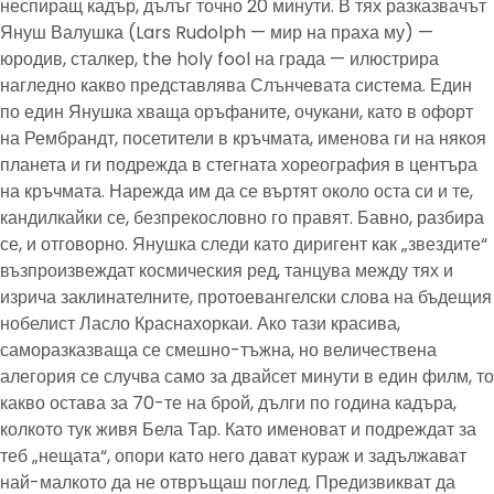
неспиращ кадър, дълъг точно 20 минути. В тях разказвачът
Януш Валушка (Lars Rudolph — мир на праха му) —
юродив, сталкер, the holy fool на града — илюстрира
нагледно какво представлява Слънчевата система. Един
по един Янушка хваща оръфаните, очукани, като в офорт
на Рембрандт, посетители в кръчмата, именова ги на някоя
планета и ги подрежда в стегната хореография в центъра
на кръчмата. Нарежда им да се въртят около оста си и те,
кандилкайки се, безпрекословно го правят. Бавно, разбира
се, и отговорно. Янушка следи като диригент как „звездите“
възпроизвеждат космическия ред, танцува между тях и
изрича заклинателните, протоевангелски слова на бъдещия
нобелист Ласло Краснахоркаи. Ако тази красива,
саморазказваща се смешно-тъжна, но величествена
алегория се случва само за двайсет минути в един филм, то
какво остава за 70-те на брой, дълги по година кадъра,
колкото тук живя Бела Тар. Като именоват и подреждат за
теб „нещата“, опори като него дават кураж и задължават
най-малкото да не отвръщаш поглед. Предизвикват да