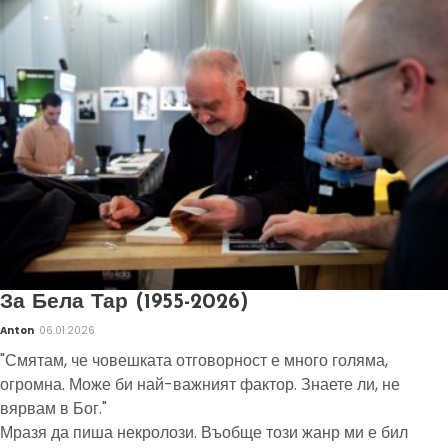
За Бела Тар (1955-2026)
Anton
06.01.2026
"Смятам, че човешката отговорност е много голяма,
огромна. Може би най-важният фактор. Знаете ли, не
вярвам в Бог."
Мразя да пиша некролози. Въобще този жанр ми е бил