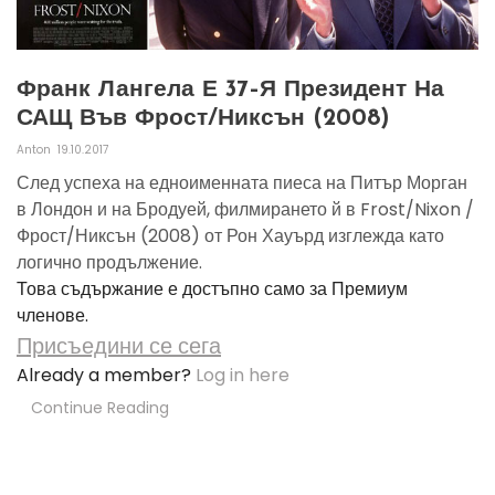
Франк Лангела Е 37–Я Президент На
САЩ Във Фрост/Никсън (2008)
Anton
19.10.2017
След успеха на едноименната пиеса на Питър Морган
в Лондон и на Бродуей, филмирането й в Frost/Nixon /
Фрост/Никсън (2008) от Рон Хауърд изглежда като
логично продължение.
Това съдържание е достъпно само за Премиум
членове.
Присъедини се сега
Already a member?
Log in here
Continue Reading