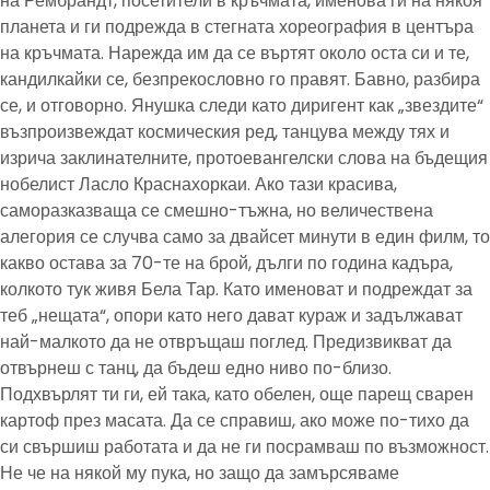
на Рембрандт, посетители в кръчмата, именова ги на някоя
планета и ги подрежда в стегната хореография в центъра
на кръчмата. Нарежда им да се въртят около оста си и те,
кандилкайки се, безпрекословно го правят. Бавно, разбира
се, и отговорно. Янушка следи като диригент как „звездите“
възпроизвеждат космическия ред, танцува между тях и
изрича заклинателните, протоевангелски слова на бъдещия
нобелист Ласло Краснахоркаи. Ако тази красива,
саморазказваща се смешно-тъжна, но величествена
алегория се случва само за двайсет минути в един филм, то
какво остава за 70-те на брой, дълги по година кадъра,
колкото тук живя Бела Тар. Като именоват и подреждат за
теб „нещата“, опори като него дават кураж и задължават
най-малкото да не отвръщаш поглед. Предизвикват да
отвърнеш с танц, да бъдеш едно ниво по-близо.
Подхвърлят ти ги, ей така, като обелен, още парещ сварен
картоф през масата. Да се справиш, ако може по-тихо да
си свършиш работата и да не ги посрамваш по възможност.
Не че на някой му пука, но защо да замърсяваме