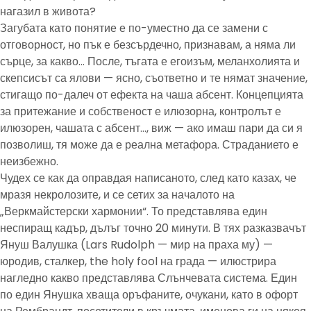
нагазил в живота?
Загубата като понятие е по-уместно да се замени с
отговорност, но пък е безсърдечно, признавам, а няма ли
сърце, за какво… После, тъгата е егоизъм, меланхолията и
скепсисът са ялови — ясно, съответно и те нямат значение,
стигащо по-далеч от ефекта на чаша абсент. Концепцията
за притежание и собственост е илюзорна, контролът е
илюзорен, чашата с абсент…, виж — ако имаш пари да си я
позволиш, тя може да е реална метафора. Страданието е
неизбежно.
Чудех се как да оправдая написаното, след като казах, че
мразя некролозите, и се сетих за началото на
„Веркмайстерски хармонии“. То представлява един
неспиращ кадър, дълъг точно 20 минути. В тях разказвачът
Януш Валушка (Lars Rudolph — мир на праха му) —
юродив, сталкер, the holy fool на града — илюстрира
нагледно какво представлява Слънчевата система. Един
по един Янушка хваща оръфаните, очукани, като в офорт