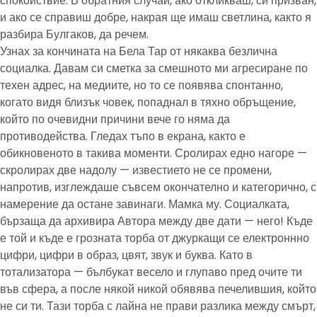
спокойствие. В обратния случай, ако откликваш, си призван,
и ако се справиш добре, накрая ще имаш светлина, както я
разбира Булгаков, да речем.
Узнах за кончината на Бела Тар от някаква безлична
социалка. Давам си сметка за смешното ми агресиране по
техен адрес, на медиите, но то се появява спонтанно,
когато видя близък човек, попаднал в тяхно обръщение,
който по очевидни причини вече го няма да
противодейства. Гледах тъпо в екрана, както е
обикновеното в такива моменти. Сролирах едно нагоре —
скролирах две надолу — известието не се промени,
напротив, изглеждаше съвсем окончателно и категорично, с
намерение да остане завинаги. Мамка му. Социалката,
бързаща да архивира Автора между две дати — него! Къде
е той и къде е грозната торба от джуркащи се електроннно
цифри, цифри в образ, цвят, звук и буква. Като в
тотализатора — бълбукат весело и глупаво пред очите ти
във сфера, а после някой никой обявява печелившия, който
не си ти. Тази торба с лайна не прави разлика между смърт,