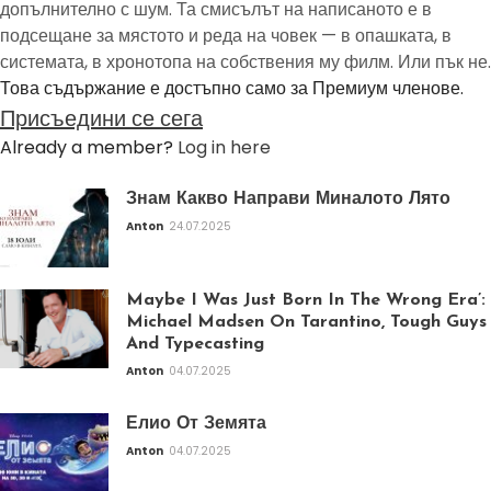
допълнително с шум. Та смисълът на написаното е в
подсещане за мястото и реда на човек — в опашката, в
системата, в хронотопа на собствения му филм. Или пък не.
Това съдържание е достъпно само за Премиум членове.
Присъедини се сега
Already a member?
Log in here
Знам Какво Направи Миналото Лято
Anton
24.07.2025
Maybe I Was Just Born In The Wrong Era’:
Michael Madsen On Tarantino, Tough Guys
And Typecasting
Anton
04.07.2025
Елио От Земята
Anton
04.07.2025