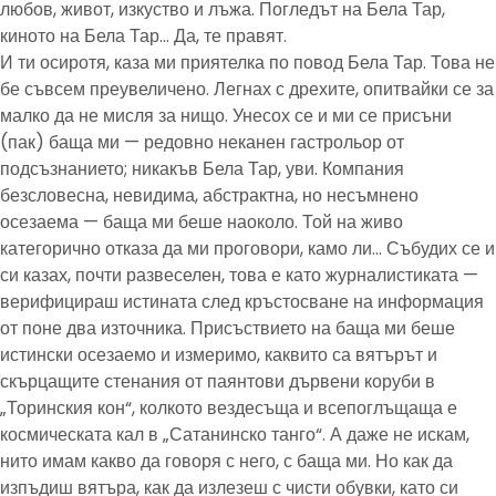
любов, живот, изкуство и лъжа. Погледът на Бела Тар,
киното на Бела Тар… Да, те правят.
И ти осиротя, каза ми приятелка по повод Бела Тар. Това не
бе съвсем преувеличено. Легнах с дрехите, опитвайки се за
малко да не мисля за нищо. Унесох се и ми се присъни
(пак) баща ми — редовно неканен гастрольор от
подсъзнанието; никакъв Бела Тар, уви. Компания
безсловесна, невидима, абстрактна, но несъмнено
осезаема — баща ми беше наоколо. Той на живо
категорично отказа да ми проговори, камо ли… Събудих се и
си казах, почти развеселен, това е като журналистиката —
верифицираш истината след кръстосване на информация
от поне два източника. Присъствието на баща ми беше
истински осезаемо и измеримо, каквито са вятърът и
скърцащите стенания от паянтови дървени коруби в
„Торинския кон“, колкото вездесъща и всепоглъщаща е
космическата кал в „Сатанинско танго“. А даже не искам,
нито имам какво да говоря с него, с баща ми. Но как да
изпъдиш вятъра, как да излезеш с чисти обувки, като си