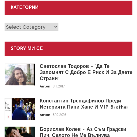
КАТЕГОРИИ
Категории
STORY МИ СЕ
Светослав Тодоров – “Да Те
Запомнят С Добро Е Риск И За Двете
Страни”
Anton
18.11.2017
Константин Трендафилов Преди
Истерията Папи Ханс И VIP Brother
Anton
18.10.2016
Борислав Колев – Аз Съм Градски
Пич. Селото Не Ме Вълнува