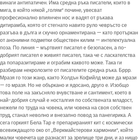
винаги антипатичен. Има средна ръка писатели, които в
мига, в който някой „голям“ почине, увесват
професионално впиянчен нос и вадят от ръкава
дитирамба, която от стегнато навито руло чевръсто се
разгъва в дълга и скучно орнаментирана — като протъркан
от анонимни подметки обществен килим — интелектуална
поза. По линия – мъртвият писател е безопасен, а по-
добрият писател е живият писател, така че с ласкателства
да попаразитираме и ограбим каквото може. Така ги
разбирам некролозите от писателите средна ръка. Бррр.
Мразя го този жанр, както Холдън Кофийлд може да мрази
— го мразя. Но не объркано и ядосано, друго е. Изобщо
това поле на закъсняло вчувстване и сантимент, което в
най-добрия случай е носталгия по собствената младост,
нежели по труда на човека, или човека на своя собствен
труд, станал неволно и внезапно повод за панегирика. А
сега горкият Бела Тар е препарираният кит с космически
всевиждащото око от „Веркмайстерови хармонии“, който
малки човечета ще разнасят за зрелище три дни, и аз нищо