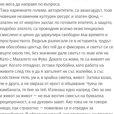
не мога да направя по въпроса.
Така наречените големи, авторитетите, са авангардът, този
човешки незаменим културен ресурс и златен фонд —
златен не от инертен захлас по готовите епитети, а защото,
подобно златото, са проводник всичко екзистенциално
смислено и ценно да циркулира свободно във времето и
пространството. Веднъж разписали се в историята, трудът
им обособява център, без той да е фиксиран, и светът си се
върти около тях, без значение дали светът го знае или не.
Като с Махалото на Фуко. Докато са живи, те са живият ни
щит. Когато отпаднат, остава пробойна, като работа на
живите след тях е да я запълнят не със жалейки, а със
собствени тяло, ум и, в крайна сметка, живот. Затова казах,
че е друго, а не омраза от ярост и объркване. Чуеш ли
камбаната, тя бие за теб. Излизаш едно напред. Око за око
и живот за живот — не във вехтия смисъл на буквална
реципрочност, а на духовен завет. Ако това не ти говори
нищо, пак страхотно — помилван си и отреден за