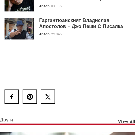
Anton
03.05.2015
Гаргантюанският Владислав
Апостолов – Джо Пеши С Писалка
Anton
22.04.2015
Други
View All