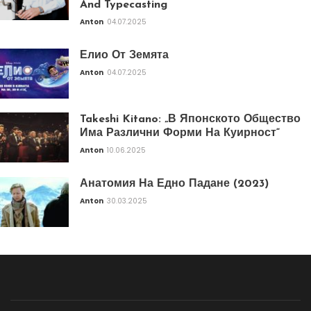
And Typecasting
Anton
04.07.2025
Елио От Земята
Anton
04.07.2025
Takeshi Kitano: „В Японското Общество
Има Различни Форми На Куирност“
Anton
10.06.2025
Анатомия На Едно Падане (2023)
Anton
30.03.2025