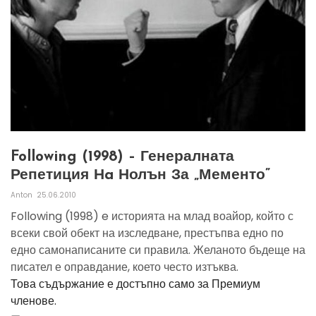
Following (1998) – Генералната
Репетиция Нa Нолън За „Мементо”
Anton
25.06.2010
Following (1998) e историята на млад воайор, който с
всеки свой обект на изследване, престъпва едно по
едно самонаписаните си правила. Желаното бъдеще на
писател е оправдание, което често изтъква.
Това съдържание е достъпно само за Премиум
членове.