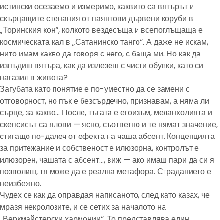
истински осезаемо и измеримо, каквито са вятърът и
скърцащите стенания от паянтови дървени коруби в
„Торинския кон“, колкото вездесъща и всепоглъщаща е
космическата кал в „Сатанинско танго“. А даже не искам,
нито имам какво да говоря с него, с баща ми. Но как да
изпъдиш вятъра, как да излезеш с чисти обувки, като си
нагазил в живота?
Загубата като понятие е по-уместно да се замени с
отговорност, но пък е безсърдечно, признавам, а няма ли
сърце, за какво… После, тъгата е егоизъм, меланхолията и
скепсисът са ялови — ясно, съответно и те нямат значение,
стигащо по-далеч от ефекта на чаша абсент. Концепцията
за притежание и собственост е илюзорна, контролът е
илюзорен, чашата с абсент…, виж — ако имаш пари да си я
позволиш, тя може да е реална метафора. Страданието е
неизбежно.
Чудех се как да оправдая написаното, след като казах, че
мразя некролозите, и се сетих за началото на
„Веркмайстерски хармонии“. То представлява един