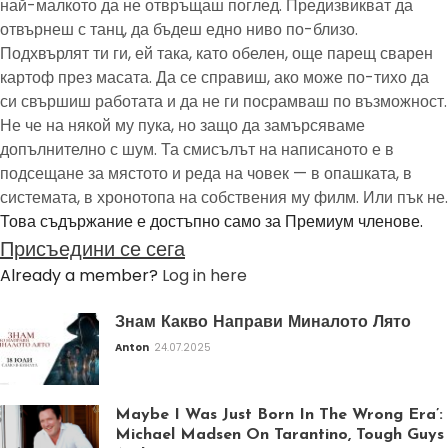
най-малкото да не отвръщаш поглед. Предизвикват да
отвърнеш с танц, да бъдеш едно ниво по-близо.
Подхвърлят ти ги, ей така, като обелен, още парещ сварен
картоф през масата. Да се справиш, ако може по-тихо да
си свършиш работата и да не ги посрамваш по възможност.
Не че на някой му пука, но защо да замърсяваме
допълнително с шум. Та смисълът на написаното е в
подсещане за мястото и реда на човек — в опашката, в
системата, в хронотопа на собствения му филм. Или пък не.
Това съдържание е достъпно само за Премиум членове.
Присъедини се сега
Already a member?
Log in here
Знам Какво Направи Миналото Лято
Anton
24.07.2025
Maybe I Was Just Born In The Wrong Era’:
Michael Madsen On Tarantino, Tough Guys