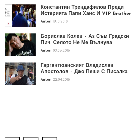
Константин Трендафилов Преди
Истерията Папи Ханс И VIP Brother
Anton
18.10.2016
Борислав Колев – Аз Съм Градски
Пич. Селото Не Ме Вълнува
Anton
03.05.2015
Гаргантюанският Владислав
Апостолов – Джо Пеши С Писалка
Anton
22.04.2015