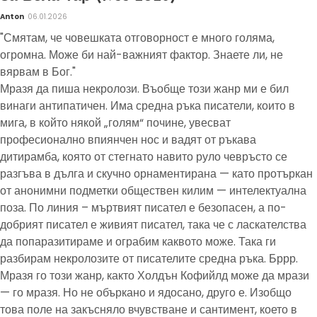
Anton
06.01.2026
"Смятам, че човешката отговорност е много голяма,
огромна. Може би най-важният фактор. Знаете ли, не
вярвам в Бог."
Мразя да пиша некролози. Въобще този жанр ми е бил
винаги антипатичен. Има средна ръка писатели, които в
мига, в който някой „голям“ почине, увесват
професионално впиянчен нос и вадят от ръкава
дитирамба, която от стегнато навито руло чевръсто се
разгъва в дълга и скучно орнаментирана — като протъркан
от анонимни подметки обществен килим — интелектуална
поза. По линия – мъртвият писател е безопасен, а по-
добрият писател е живият писател, така че с ласкателства
да попаразитираме и ограбим каквото може. Така ги
разбирам некролозите от писателите средна ръка. Бррр.
Мразя го този жанр, както Холдън Кофийлд може да мрази
— го мразя. Но не объркано и ядосано, друго е. Изобщо
това поле на закъсняло вчувстване и сантимент, което в