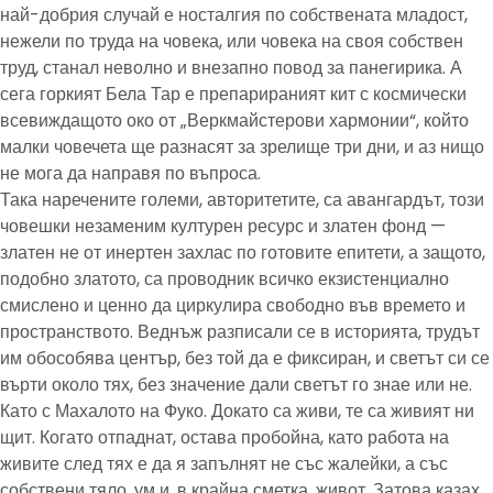
най-добрия случай е носталгия по собствената младост,
нежели по труда на човека, или човека на своя собствен
труд, станал неволно и внезапно повод за панегирика. А
сега горкият Бела Тар е препарираният кит с космически
всевиждащото око от „Веркмайстерови хармонии“, който
малки човечета ще разнасят за зрелище три дни, и аз нищо
не мога да направя по въпроса.
Така наречените големи, авторитетите, са авангардът, този
човешки незаменим културен ресурс и златен фонд —
златен не от инертен захлас по готовите епитети, а защото,
подобно златото, са проводник всичко екзистенциално
смислено и ценно да циркулира свободно във времето и
пространството. Веднъж разписали се в историята, трудът
им обособява център, без той да е фиксиран, и светът си се
върти около тях, без значение дали светът го знае или не.
Като с Махалото на Фуко. Докато са живи, те са живият ни
щит. Когато отпаднат, остава пробойна, като работа на
живите след тях е да я запълнят не със жалейки, а със
собствени тяло, ум и, в крайна сметка, живот. Затова казах,