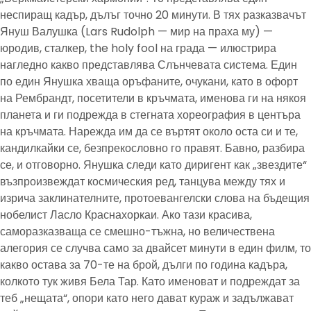
неспиращ кадър, дълъг точно 20 минути. В тях разказвачът
Януш Валушка (Lars Rudolph — мир на праха му) —
юродив, сталкер, the holy fool на града — илюстрира
нагледно какво представлява Слънчевата система. Един
по един Янушка хваща оръфаните, очукани, като в офорт
на Рембрандт, посетители в кръчмата, именова ги на някоя
планета и ги подрежда в стегната хореография в центъра
на кръчмата. Нарежда им да се въртят около оста си и те,
кандилкайки се, безпрекословно го правят. Бавно, разбира
се, и отговорно. Янушка следи като диригент как „звездите“
възпроизвеждат космическия ред, танцува между тях и
изрича заклинателните, протоевангелски слова на бъдещия
нобелист Ласло Краснахоркаи. Ако тази красива,
саморазказваща се смешно-тъжна, но величествена
алегория се случва само за двайсет минути в един филм, то
какво остава за 70-те на брой, дълги по година кадъра,
колкото тук живя Бела Тар. Като именоват и подреждат за
теб „нещата“, опори като него дават кураж и задължават