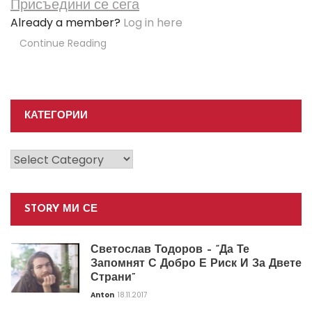
Присъедини се сега
Already a member?
Log in here
Continue Reading
КАТЕГОРИИ
Категории
STORY МИ СЕ
Светослав Тодоров – “Да Те
Запомнят С Добро Е Риск И За Двете
Страни”
Anton
18.11.2017