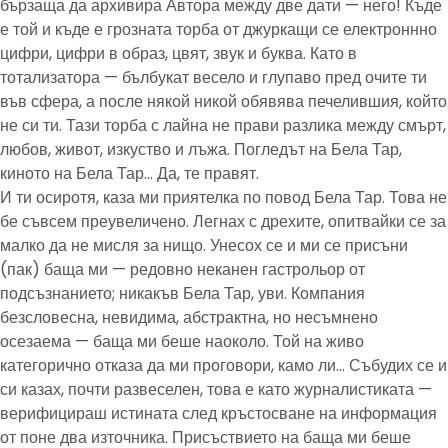
бързаща да архивира Автора между две дати — него! Къде
е той и къде е грозната торба от джуркащи се електроннно
цифри, цифри в образ, цвят, звук и буква. Като в
тотализатора — бълбукат весело и глупаво пред очите ти
във сфера, а после някой никой обявява печелившия, който
не си ти. Тази торба с лайна не прави разлика между смърт,
любов, живот, изкуство и лъжа. Погледът на Бела Тар,
киното на Бела Тар… Да, те правят.
И ти осиротя, каза ми приятелка по повод Бела Тар. Това не
бе съвсем преувеличено. Легнах с дрехите, опитвайки се за
малко да не мисля за нищо. Унесох се и ми се присъни
(пак) баща ми — редовно неканен гастрольор от
подсъзнанието; никакъв Бела Тар, уви. Компания
безсловесна, невидима, абстрактна, но несъмнено
осезаема — баща ми беше наоколо. Той на живо
категорично отказа да ми проговори, камо ли… Събудих се и
си казах, почти развеселен, това е като журналистиката —
верифицираш истината след кръстосване на информация
от поне два източника. Присъствието на баща ми беше