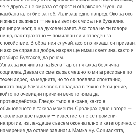
че е друго, а не омраза от ярост и объркване. Чуеш ли
камбаната, тя бие за теб. Излизаш едно напред. Око за око
и живот за живот — не във вехтия смисъл на буквална
реципрочност, а на духовен завет. Ако това не ти говори
нищо, пак страхотно — помилван си и отреден за
спокойствие. В обратния случай, ако откликваш, си призван,
и ако се справиш добре, накрая ще имаш светлина, както я
разбира Булгаков, да речем.
Узнах за кончината на Бела Тар от някаква безлична
социалка. Давам си сметка за смешното ми агресиране по
техен адрес, на медиите, но то се появява спонтанно,
когато видя близък човек, попаднал в тяхно обръщение,
който по очевидни причини вече го няма да
противодейства. Гледах тъпо в екрана, както е
обикновеното в такива моменти. Сролирах едно нагоре —
скролирах две надолу — известието не се промени,
напротив, изглеждаше съвсем окончателно и категорично, с
намерение да остане завинаги. Мамка му. Социалката,