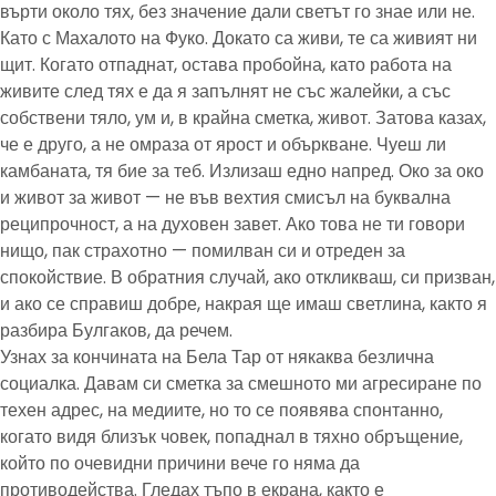
върти около тях, без значение дали светът го знае или не.
Като с Махалото на Фуко. Докато са живи, те са живият ни
щит. Когато отпаднат, остава пробойна, като работа на
живите след тях е да я запълнят не със жалейки, а със
собствени тяло, ум и, в крайна сметка, живот. Затова казах,
че е друго, а не омраза от ярост и объркване. Чуеш ли
камбаната, тя бие за теб. Излизаш едно напред. Око за око
и живот за живот — не във вехтия смисъл на буквална
реципрочност, а на духовен завет. Ако това не ти говори
нищо, пак страхотно — помилван си и отреден за
спокойствие. В обратния случай, ако откликваш, си призван,
и ако се справиш добре, накрая ще имаш светлина, както я
разбира Булгаков, да речем.
Узнах за кончината на Бела Тар от някаква безлична
социалка. Давам си сметка за смешното ми агресиране по
техен адрес, на медиите, но то се появява спонтанно,
когато видя близък човек, попаднал в тяхно обръщение,
който по очевидни причини вече го няма да
противодейства. Гледах тъпо в екрана, както е