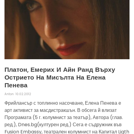
Платон, Емерих И Айн Ранд Върху
Острието На Мисълта На Елена
Пенева
Anton
10.02.2012
Фрийлансър с топлинно насочване, Елена Пенева е
арт активист за масдистракшън. В обсега й влизат
Програмата (5 г. колумнист за театър), Автора (глав.
ред.), Dnes.bg(културен ред.) Сега е съдружник във
Fusion Embassy, театрален колумнист на Капитал Ligth