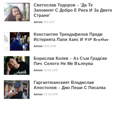
Светослав Тодоров – “Да Те
Запомнят С Добро Е Риск И За Двете
Страни”
Anton
18.11.2017
Константин Трендафилов Преди
Истерията Папи Ханс И VIP Brother
Anton
18.10.2016
Борислав Колев – Аз Съм Градски
Пич. Селото Не Ме Вълнува
Anton
03.05.2015
Гаргантюанският Владислав
Апостолов – Джо Пеши С Писалка
Anton
22.04.2015