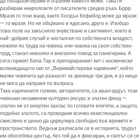
да попаразитираме и ограбим каквото може. Така ги
разбирам некролозите от писателите средна ръка. Бррр.
Мразя го този жанр, както Холдън Кофийлд може да мрази
— го мразя. Но не объркано и ядосано, друго е. Изобщо
това поле на закъсняло вчувстване и сантимент, което в
най-добрия случай е носталгия по собствената младост,
нежели по труда на човека, или човека на своя собствен
труд, станал неволно и внезапно повод за панегирика. А
сега горкият Бела Тар е препарираният кит с космически
всевиждащото око от „Веркмайстерови хармонии“, който
малки човечета ще разнасят за зрелище три дни, и аз нищо
не мога да направя по въпроса.
Така наречените големи, авторитетите, са авангардът, този
човешки незаменим културен ресурс и златен фонд —
златен не от инертен захлас по готовите епитети, а защото,
подобно златото, са проводник всичко екзистенциално
смислено и ценно да циркулира свободно във времето и
пространството. Веднъж разписали се в историята, трудът
им обособява център, без той да е фиксиран, и светът си се