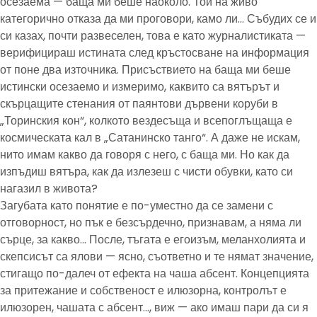
осезаема — баща ми беше наоколо. Той на живо
категорично отказа да ми проговори, камо ли… Събудих се и
си казах, почти развеселен, това е като журналистиката —
верифицираш истината след кръстосване на информация
от поне два източника. Присъствието на баща ми беше
истински осезаемо и измеримо, каквито са вятърът и
скърцащите стенания от паянтови дървени коруби в
„Торинския кон“, колкото вездесъща и всепоглъщаща е
космическата кал в „Сатанинско танго“. А даже не искам,
нито имам какво да говоря с него, с баща ми. Но как да
изпъдиш вятъра, как да излезеш с чисти обувки, като си
нагазил в живота?
Загубата като понятие е по-уместно да се замени с
отговорност, но пък е безсърдечно, признавам, а няма ли
сърце, за какво… После, тъгата е егоизъм, меланхолията и
скепсисът са ялови — ясно, съответно и те нямат значение,
стигащо по-далеч от ефекта на чаша абсент. Концепцията
за притежание и собственост е илюзорна, контролът е
илюзорен, чашата с абсент…, виж — ако имаш пари да си я