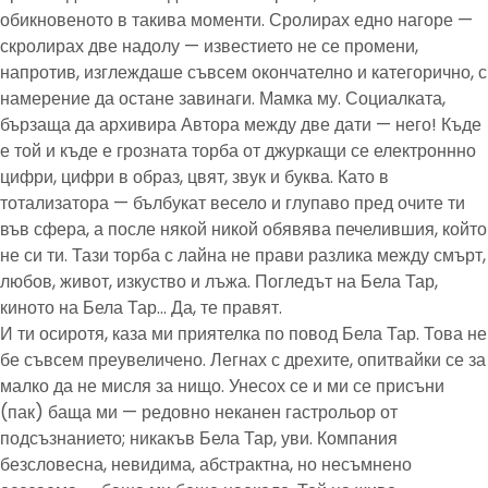
обикновеното в такива моменти. Сролирах едно нагоре —
скролирах две надолу — известието не се промени,
напротив, изглеждаше съвсем окончателно и категорично, с
намерение да остане завинаги. Мамка му. Социалката,
бързаща да архивира Автора между две дати — него! Къде
е той и къде е грозната торба от джуркащи се електроннно
цифри, цифри в образ, цвят, звук и буква. Като в
тотализатора — бълбукат весело и глупаво пред очите ти
във сфера, а после някой никой обявява печелившия, който
не си ти. Тази торба с лайна не прави разлика между смърт,
любов, живот, изкуство и лъжа. Погледът на Бела Тар,
киното на Бела Тар… Да, те правят.
И ти осиротя, каза ми приятелка по повод Бела Тар. Това не
бе съвсем преувеличено. Легнах с дрехите, опитвайки се за
малко да не мисля за нищо. Унесох се и ми се присъни
(пак) баща ми — редовно неканен гастрольор от
подсъзнанието; никакъв Бела Тар, уви. Компания
безсловесна, невидима, абстрактна, но несъмнено