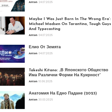
Anton
24.07.2025
Maybe I Was Just Born In The Wrong Era’:
Michael Madsen On Tarantino, Tough Guys
And Typecasting
Anton
04.07.2025
Елио От Земята
Anton
04.07.2025
Takeshi Kitano: „В Японското Общество
Има Различни Форми На Куирност“
Anton
10.06.2025
Анатомия На Едно Падане (2023)
Anton
30.03.2025