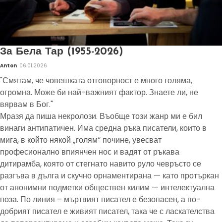
За Бела Тар (1955-2026)
Anton
06.01.2026
"Смятам, че човешката отговорност е много голяма,
огромна. Може би най-важният фактор. Знаете ли, не
вярвам в Бог."
Мразя да пиша некролози. Въобще този жанр ми е бил
винаги антипатичен. Има средна ръка писатели, които в
мига, в който някой „голям“ почине, увесват
професионално впиянчен нос и вадят от ръкава
дитирамба, която от стегнато навито руло чевръсто се
разгъва в дълга и скучно орнаментирана — като протъркан
от анонимни подметки обществен килим — интелектуална
поза. По линия – мъртвият писател е безопасен, а по-
добрият писател е живият писател, така че с ласкателства