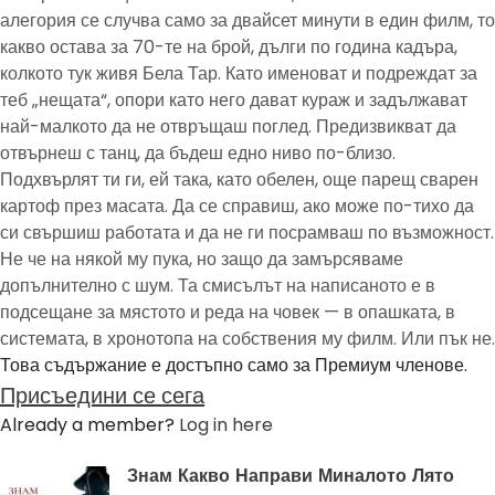
алегория се случва само за двайсет минути в един филм, то
какво остава за 70-те на брой, дълги по година кадъра,
колкото тук живя Бела Тар. Като именоват и подреждат за
теб „нещата“, опори като него дават кураж и задължават
най-малкото да не отвръщаш поглед. Предизвикват да
отвърнеш с танц, да бъдеш едно ниво по-близо.
Подхвърлят ти ги, ей така, като обелен, още парещ сварен
картоф през масата. Да се справиш, ако може по-тихо да
си свършиш работата и да не ги посрамваш по възможност.
Не че на някой му пука, но защо да замърсяваме
допълнително с шум. Та смисълът на написаното е в
подсещане за мястото и реда на човек — в опашката, в
системата, в хронотопа на собствения му филм. Или пък не.
Това съдържание е достъпно само за Премиум членове.
Присъедини се сега
Already a member?
Log in here
Знам Какво Направи Миналото Лято