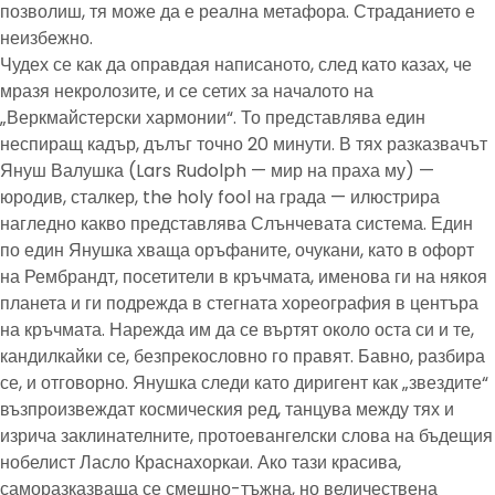
позволиш, тя може да е реална метафора. Страданието е
неизбежно.
Чудех се как да оправдая написаното, след като казах, че
мразя некролозите, и се сетих за началото на
„Веркмайстерски хармонии“. То представлява един
неспиращ кадър, дълъг точно 20 минути. В тях разказвачът
Януш Валушка (Lars Rudolph — мир на праха му) —
юродив, сталкер, the holy fool на града — илюстрира
нагледно какво представлява Слънчевата система. Един
по един Янушка хваща оръфаните, очукани, като в офорт
на Рембрандт, посетители в кръчмата, именова ги на някоя
планета и ги подрежда в стегната хореография в центъра
на кръчмата. Нарежда им да се въртят около оста си и те,
кандилкайки се, безпрекословно го правят. Бавно, разбира
се, и отговорно. Янушка следи като диригент как „звездите“
възпроизвеждат космическия ред, танцува между тях и
изрича заклинателните, протоевангелски слова на бъдещия
нобелист Ласло Краснахоркаи. Ако тази красива,
саморазказваща се смешно-тъжна, но величествена