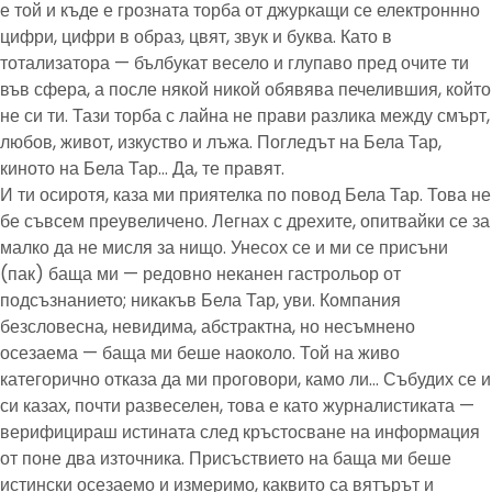
е той и къде е грозната торба от джуркащи се електроннно
цифри, цифри в образ, цвят, звук и буква. Като в
тотализатора — бълбукат весело и глупаво пред очите ти
във сфера, а после някой никой обявява печелившия, който
не си ти. Тази торба с лайна не прави разлика между смърт,
любов, живот, изкуство и лъжа. Погледът на Бела Тар,
киното на Бела Тар… Да, те правят.
И ти осиротя, каза ми приятелка по повод Бела Тар. Това не
бе съвсем преувеличено. Легнах с дрехите, опитвайки се за
малко да не мисля за нищо. Унесох се и ми се присъни
(пак) баща ми — редовно неканен гастрольор от
подсъзнанието; никакъв Бела Тар, уви. Компания
безсловесна, невидима, абстрактна, но несъмнено
осезаема — баща ми беше наоколо. Той на живо
категорично отказа да ми проговори, камо ли… Събудих се и
си казах, почти развеселен, това е като журналистиката —
верифицираш истината след кръстосване на информация
от поне два източника. Присъствието на баща ми беше
истински осезаемо и измеримо, каквито са вятърът и