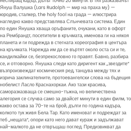
неспиращ кадър, дълъг точно 20 минути. В тях разказвачът
Януш Валушка (Lars Rudolph — мир на праха му) —
юродив, сталкер, the holy fool на града — илюстрира
нагледно какво представлява Слънчевата система. Един
по един Янушка хваща оръфаните, очукани, като в офорт
на Рембрандт, посетители в кръчмата, именова ги на някоя
планета и ги подрежда в стегната хореография в центъра
на кръчмата. Нарежда им да се въртят около оста си и те,
кандилкайки се, безпрекословно го правят. Бавно, разбира
се, и отговорно. Янушка следи като диригент как „звездите“
възпроизвеждат космическия ред, танцува между тях и
изрича заклинателните, протоевангелски слова на бъдещия
нобелист Ласло Краснахоркаи. Ако тази красива,
саморазказваща се смешно-тъжна, но величествена
алегория се случва само за двайсет минути в един филм, то
какво остава за 70-те на брой, дълги по година кадъра,
колкото тук живя Бела Тар. Като именоват и подреждат за
теб „нещата“, опори като него дават кураж и задължават
най-малкото да не отвръщаш поглед. Предизвикват да