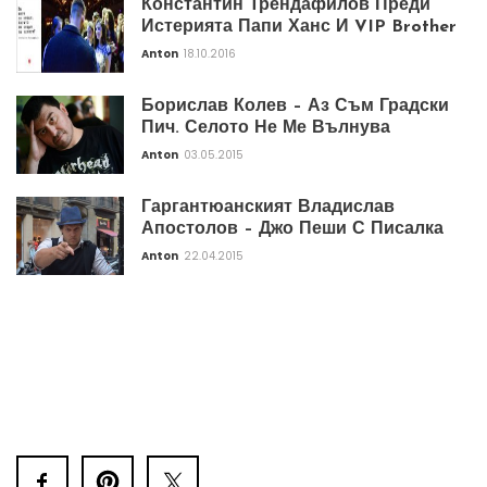
Константин Трендафилов Преди
Истерията Папи Ханс И VIP Brother
Anton
18.10.2016
Борислав Колев – Аз Съм Градски
Пич. Селото Не Ме Вълнува
Anton
03.05.2015
Гаргантюанският Владислав
Апостолов – Джо Пеши С Писалка
Anton
22.04.2015