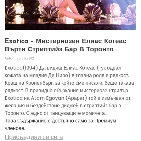
Exotica – Мистериозен Елиас Котеас
Върти Стриптийз Бар В Торонто
Anton
25.06.2012
Exotica(1994) Да видиш Елиас Котеас (тук одрал
кожата на младия Де Ниро) в главна роля е рядкост.
Краш на Кроненбърг, за който сме писали, беше такава
рядкост. В привидно объркания мистериозен трилър
Exotica на Atom Egoyan (Арарат) той е измъчван от
желания и бездействие диджей в стриптийз бар в
Торонто. С едно от танцуващите момичета...
Това съдържание е достъпно само за Премиум
членове.
Присъедини се сега