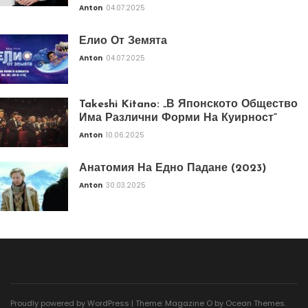
Anton
04.07.2025
Елио От Земята
Anton
04.07.2025
Takeshi Kitano: „В Японското Общество
Има Различни Форми На Куирност“
Anton
10.06.2025
Анатомия На Едно Падане (2023)
Anton
30.03.2025
Proudly powered by WordPress
|
Theme: Magazine O by
Ocean Themes
.