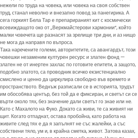
нежели по труда на човека, или човека на своя собствен
труд, станал неволно и внезапно повод за панегирика. А
сега горкият Бела Тар е препарираният кит с космически
всевиждащото око от „Веркмайстерови хармонии“, който
малки човечета ще разнасят за зрелище три дни, и аз нищо
не мога да направя по въпроса.
Така наречените големи, авторитетите, са авангардът, този
човешки незаменим културен ресурс и златен фонд —
златен не от инертен захлас по готовите епитети, а защото,
подобно златото, са проводник всичко екзистенциално
смислено и ценно да циркулира свободно във времето и
пространството. Веднъж разписали се в историята, трудът
им обособява център, без той да е фиксиран, и светът си се
върти около тях, без значение дали светът го знае или не.
Като с Махалото на Фуко. Докато са живи, те са живият ни
щит. Когато отпаднат, остава пробойна, като работа на
живите след тях е да я запълнят не със жалейки, а със
собствени тяло, ум и, в крайна сметка, живот. Затова казах,