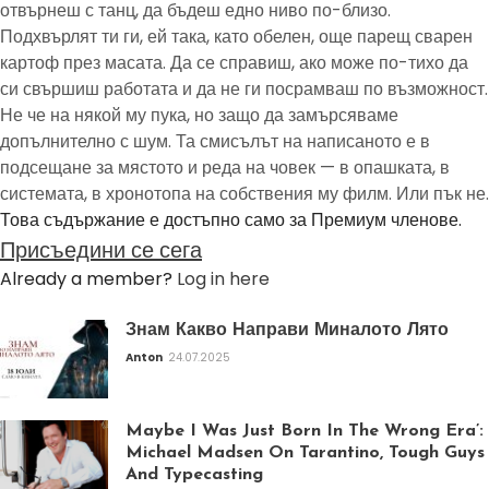
отвърнеш с танц, да бъдеш едно ниво по-близо.
Подхвърлят ти ги, ей така, като обелен, още парещ сварен
картоф през масата. Да се справиш, ако може по-тихо да
си свършиш работата и да не ги посрамваш по възможност.
Не че на някой му пука, но защо да замърсяваме
допълнително с шум. Та смисълът на написаното е в
подсещане за мястото и реда на човек — в опашката, в
системата, в хронотопа на собствения му филм. Или пък не.
Това съдържание е достъпно само за Премиум членове.
Присъедини се сега
Already a member?
Log in here
Знам Какво Направи Миналото Лято
Anton
24.07.2025
Maybe I Was Just Born In The Wrong Era’:
Michael Madsen On Tarantino, Tough Guys
And Typecasting