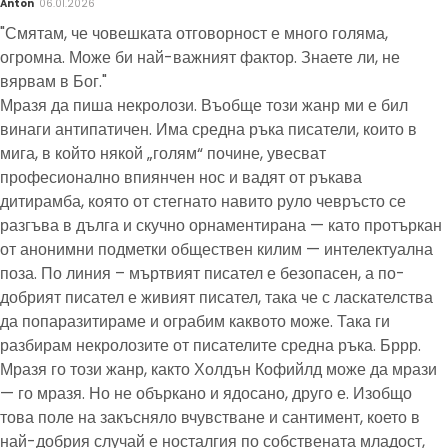
Anton
06.01.2026
"Смятам, че човешката отговорност е много голяма,
огромна. Може би най-важният фактор. Знаете ли, не
вярвам в Бог."
Мразя да пиша некролози. Въобще този жанр ми е бил
винаги антипатичен. Има средна ръка писатели, които в
мига, в който някой „голям“ почине, увесват
професионално впиянчен нос и вадят от ръкава
дитирамба, която от стегнато навито руло чевръсто се
разгъва в дълга и скучно орнаментирана — като протъркан
от анонимни подметки обществен килим — интелектуална
поза. По линия – мъртвият писател е безопасен, а по-
добрият писател е живият писател, така че с ласкателства
да попаразитираме и ограбим каквото може. Така ги
разбирам некролозите от писателите средна ръка. Бррр.
Мразя го този жанр, както Холдън Кофийлд може да мрази
— го мразя. Но не объркано и ядосано, друго е. Изобщо
това поле на закъсняло вчувстване и сантимент, което в
най-добрия случай е носталгия по собствената младост,