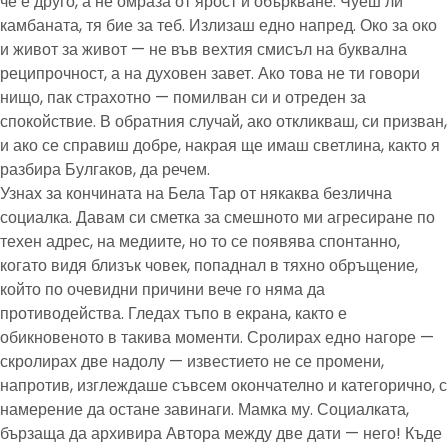
че е друго, а не омраза от ярост и объркване. Чуеш ли
камбаната, тя бие за теб. Излизаш едно напред. Око за око
и живот за живот — не във вехтия смисъл на буквална
реципрочност, а на духовен завет. Ако това не ти говори
нищо, пак страхотно — помилван си и отреден за
спокойствие. В обратния случай, ако откликваш, си призван,
и ако се справиш добре, накрая ще имаш светлина, както я
разбира Булгаков, да речем.
Узнах за кончината на Бела Тар от някаква безлична
социалка. Давам си сметка за смешното ми агресиране по
техен адрес, на медиите, но то се появява спонтанно,
когато видя близък човек, попаднал в тяхно обръщение,
който по очевидни причини вече го няма да
противодейства. Гледах тъпо в екрана, както е
обикновеното в такива моменти. Сролирах едно нагоре —
скролирах две надолу — известието не се промени,
напротив, изглеждаше съвсем окончателно и категорично, с
намерение да остане завинаги. Мамка му. Социалката,
бързаща да архивира Автора между две дати — него! Къде