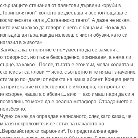
скърцащите стенания от паянтови дървени коруби в
„Торинския кон“, колкото вездесъща и всепоглъщаща е
космическата кал в „Сатанинско танго“. А даже не искам,
нито имам какво да говоря с него, с баща ми. Но как да
изпъдиш вятъра, как да излезеш с чисти обувки, като си
нагазил в живота?
Загубата като понятие е по-уместно да се замени с
отговорност, но пък е безсърдечно, признавам, а няма ли
сърце, за какво… После, тъгата е егоизъм, меланхолията и
скепсисът са ялови — ясно, съответно и те нямат значение,
стигащо по-далеч от ефекта на чаша абсент. Концепцията
за притежание и собственост е илюзорна, контролът е
илюзорен, чашата с абсент…, виж — ако имаш пари да си я
позволиш, тя може да е реална метафора. Страданието е
неизбежно.
Чудех се как да оправдая написаното, след като казах, че
мразя некролозите, и се сетих за началото на
„Веркмайстерски хармонии“. То представлява един