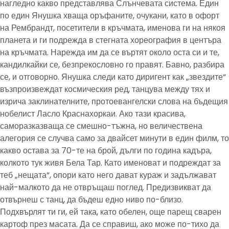
нагледно какво представлява Слънчевата система. Един
по един Янушка хваща оръфаните, очукани, като в офорт
на Рембрандт, посетители в кръчмата, именова ги на някоя
планета и ги подрежда в стегната хореография в центъра
на кръчмата. Нарежда им да се въртят около оста си и те,
кандилкайки се, безпрекословно го правят. Бавно, разбира
се, и отговорно. Янушка следи като диригент как „звездите“
възпроизвеждат космическия ред, танцува между тях и
изрича заклинателните, протоевангелски слова на бъдещия
нобелист Ласло Краснахоркаи. Ако тази красива,
саморазказваща се смешно-тъжна, но величествена
алегория се случва само за двайсет минути в един филм, то
какво остава за 70-те на брой, дълги по година кадъра,
колкото тук живя Бела Тар. Като именоват и подреждат за
теб „нещата“, опори като него дават кураж и задължават
най-малкото да не отвръщаш поглед. Предизвикват да
отвърнеш с танц, да бъдеш едно ниво по-близо.
Подхвърлят ти ги, ей така, като обелен, още парещ сварен
картоф през масата. Да се справиш, ако може по-тихо да