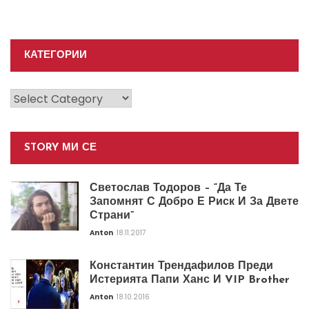
КАТЕГОРИИ
Категории
STORY МИ СЕ
Светослав Тодоров – “Да Те
Запомнят С Добро Е Риск И За Двете
Страни”
Anton
18.11.2017
Константин Трендафилов Преди
Истерията Папи Ханс И VIP Brother
Anton
18.10.2016