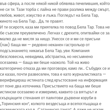
във сфера, а после някой никой обявява печелившия, който
не си ти. Тази торба с лайна не прави разлика между смърт,
любов, живот, изкуство и лъжа. Погледът на Бела Тар,
киното на Бела Тар… Да, те правят.
И ти осиротя, каза ми приятелка по повод Бела Тар. Това не
бе съвсем преувеличено. Легнах с дрехите, опитвайки се за
малко да не мисля за нищо. Унесох се и ми се присъни
(пак) баща ми — редовно неканен гастрольор от
подсъзнанието; никакъв Бела Тар, уви. Компания
безсловесна, невидима, абстрактна, но несъмнено
осезаема — баща ми беше наоколо. Той на живо
категорично отказа да ми проговори, камо ли… Събудих се и
си казах, почти развеселен, това е като журналистиката —
верифицираш истината след кръстосване на информация
от поне два източника. Присъствието на баща ми беше
истински осезаемо и измеримо, каквито са вятърът и
скърцащите стенания от паянтови дървени коруби в
„Торинския кон“, колкото вездесъща и всепоглъщаща е
космическата кал в „Сатанинско танго“. А даже не искам,