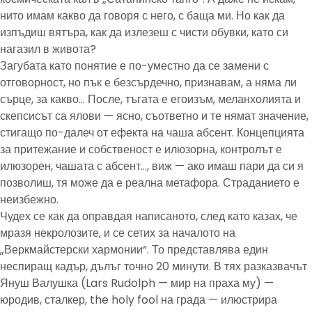
нито имам какво да говоря с него, с баща ми. Но как да
изпъдиш вятъра, как да излезеш с чисти обувки, като си
нагазил в живота?
Загубата като понятие е по-уместно да се замени с
отговорност, но пък е безсърдечно, признавам, а няма ли
сърце, за какво… После, тъгата е егоизъм, меланхолията и
скепсисът са ялови — ясно, съответно и те нямат значение,
стигащо по-далеч от ефекта на чаша абсент. Концепцията
за притежание и собственост е илюзорна, контролът е
илюзорен, чашата с абсент…, виж — ако имаш пари да си я
позволиш, тя може да е реална метафора. Страданието е
неизбежно.
Чудех се как да оправдая написаното, след като казах, че
мразя некролозите, и се сетих за началото на
„Веркмайстерски хармонии“. То представлява един
неспиращ кадър, дълъг точно 20 минути. В тях разказвачът
Януш Валушка (Lars Rudolph — мир на праха му) —
юродив, сталкер, the holy fool на града — илюстрира