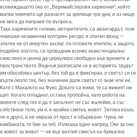
всевиждащото око от „Веркмайстерови хармонии“, който
малки човечета ще разнасят за зрелище три дни, и аз нищо
не мога да направя по въпроса.
Така наречените големи, авторитетите, са авангардът, този
човешки незаменим културен ресурс и златен фонд —
златен не от инертен захлас по готовите епитети, а защото,
подобно златото, са проводник всичко екзистенциално
смислено и ценно да циркулира свободно във времето и
пространството. Веднъж разписали се в историята, трудът
им обособява център, без той да е фиксиран, и светът си се
върти около тях, без значение дали светът го знае или не.
Като с Махалото на Фуко. Докато са живи, те са живият ни
щит. Когато отпаднат, остава пробойна, като работа на
живите след тях е да я запълнят не със жалейки, а със
собствени тяло, ум и, в крайна сметка, живот. Затова казах,
че е друго, а не омраза от ярост и объркване. Чуеш ли
камбаната, тя бие за теб. Излизаш едно напред. Око за око
и живот за живот — не във вехтия смисъл на буквална