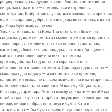
реципрочност, а на духовен завет. Ако това не ти говори
нищо, пак страхотно — помилван си и отреден за
спокойствие. В обратния случай, ако откликваш, си призван,
и ако се справиш добре, накрая ще имаш светлина, както я
разбира Булгаков, да речем.
Узнах за кончината на Бела Тар от някаква безлична
социалка. Давам си сметка за смешното ми агресиране по
техен адрес, на медиите, но то се появява спонтанно,
когато видя близък човек, попаднал в тяхно обръщение,
който по очевидни причини вече го няма да
противодейства. Гледах тъпо в екрана, както е
обикновеното в такива моменти. Сролирах едно нагоре —
скролирах две надолу — известието не се промени,
напротив, изглеждаше съвсем окончателно и категорично, с
намерение да остане завинаги. Мамка му. Социалката,
бързаща да архивира Автора между две дати — него! Къде
е той и къде е грозната торба от джуркащи се електроннно
цифри, цифри в образ, цвят, звук и буква. Като в
тотализатора — бълбукат весело и глупаво пред очите ти