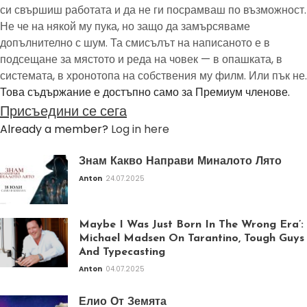
си свършиш работата и да не ги посрамваш по възможност.
Не че на някой му пука, но защо да замърсяваме
допълнително с шум. Та смисълът на написаното е в
подсещане за мястото и реда на човек — в опашката, в
системата, в хронотопа на собствения му филм. Или пък не.
Това съдържание е достъпно само за Премиум членове.
Присъедини се сега
Already a member?
Log in here
Знам Какво Направи Миналото Лято
Anton
24.07.2025
Maybe I Was Just Born In The Wrong Era’:
Michael Madsen On Tarantino, Tough Guys
And Typecasting
Anton
04.07.2025
Елио От Земята