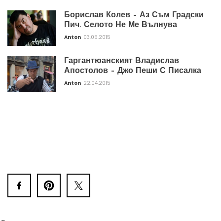
Борислав Колев – Аз Съм Градски
Пич. Селото Не Ме Вълнува
Anton
03.05.2015
Гаргантюанският Владислав
Апостолов – Джо Пеши С Писалка
Anton
22.04.2015