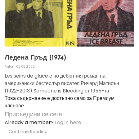
Ледена Гръд (1974)
Anton
05.05.2022
Les seins de glace е по дебютния роман на
американски бестеслър писател Ричард Матисън
(1922-2013) Someone is Bleeding от 1955-та
Това съдържание е достъпно само за Премиум
членове.
Присъедини се сега
Already a member?
Log in here
Continue Reading