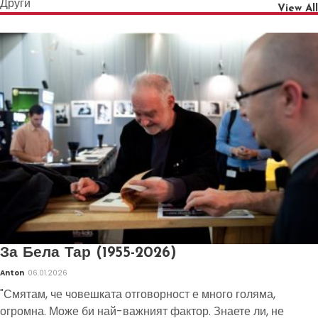
Други
View All
За Бела Тар (1955-2026)
Anton
06.01.2026
"Смятам, че човешката отговорност е много голяма,
огромна. Може би най-важният фактор. Знаете ли, не