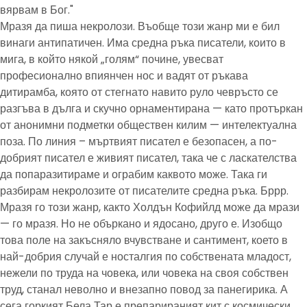
вярвам в Бог."
Мразя да пиша некролози. Въобще този жанр ми е бил
винаги антипатичен. Има средна ръка писатели, които в
мига, в който някой „голям“ почине, увесват
професионално впиянчен нос и вадят от ръкава
дитирамба, която от стегнато навито руло чевръсто се
разгъва в дълга и скучно орнаментирана — като протъркан
от анонимни подметки обществен килим — интелектуална
поза. По линия – мъртвият писател е безопасен, а по-
добрият писател е живият писател, така че с ласкателства
да попаразитираме и ограбим каквото може. Така ги
разбирам некролозите от писателите средна ръка. Бррр.
Мразя го този жанр, както Холдън Кофийлд може да мрази
— го мразя. Но не объркано и ядосано, друго е. Изобщо
това поле на закъсняло вчувстване и сантимент, което в
най-добрия случай е носталгия по собствената младост,
нежели по труда на човека, или човека на своя собствен
труд, станал неволно и внезапно повод за панегирика. А
сега горкият Бела Тар е препарираният кит с космически