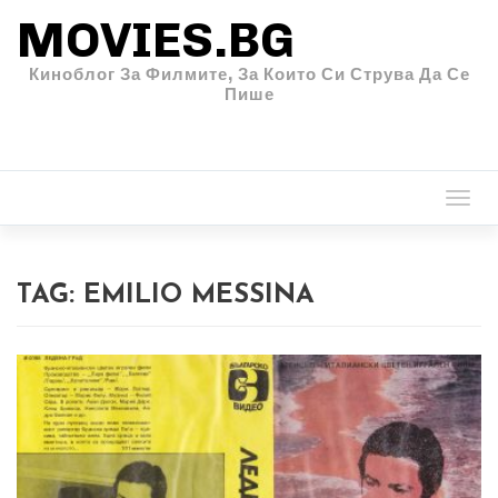
MOVIES.BG
Киноблог За Филмите, За Които Си Струва Да Се
Пише
Togg
navi
TAG:
EMILIO MESSINA