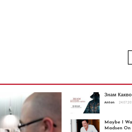
Знам Какво
Anton
24.07.2
Maybe I Was
Madsen On T