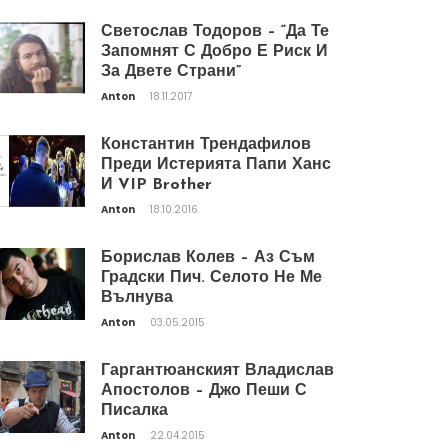
Светослав Тодоров – “Да Те
Запомнят С Добро Е Риск И
За Двете Страни”
Anton
18.11.2017
Константин Трендафилов
Преди Истерията Папи Ханс
И VIP Brother
Anton
18.10.2016
Борислав Колев – Аз Съм
Градски Пич. Селото Не Ме
Вълнува
Anton
03.05.2015
Гаргантюанският Владислав
Апостолов – Джо Пеши С
Писалка
Anton
22.04.2015