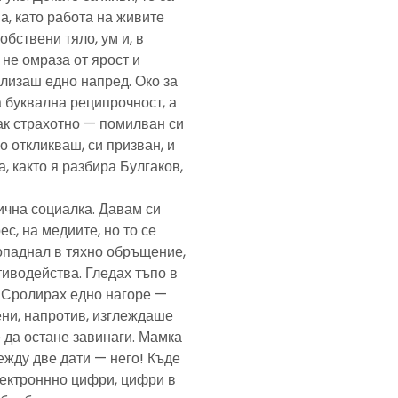
а, като работа на живите
обствени тяло, ум и, в
а не омраза от ярост и
злизаш едно напред. Око за
а буквална реципрочност, а
пак страхотно — помилван си
о откликваш, си призван, и
, както я разбира Булгаков,
лична социалка. Давам си
с, на медиите, но то се
попаднал в тяхно обръщение,
тиводейства. Гледах тъпо в
. Сролирах едно нагоре —
ени, напротив, изглеждаше
 да остане завинаги. Мамка
ежду две дати — него! Къде
електроннно цифри, цифри в