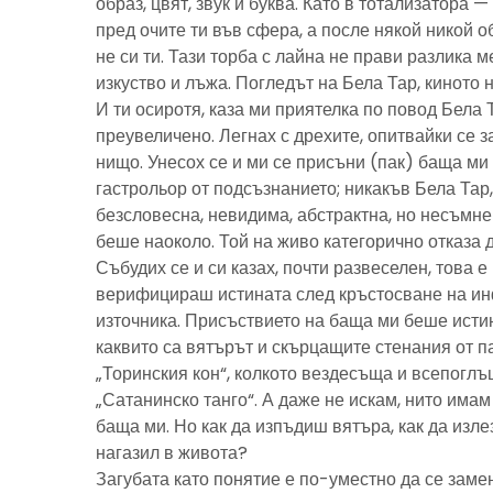
образ, цвят, звук и буква. Като в тотализатора 
пред очите ти във сфера, а после някой никой 
не си ти. Тази торба с лайна не прави разлика м
изкуство и лъжа. Погледът на Бела Тар, киното н
И ти осиротя, каза ми приятелка по повод Бела 
преувеличено. Легнах с дрехите, опитвайки се з
нищо. Унесох се и ми се присъни (пак) баща м
гастрольор от подсъзнанието; никакъв Бела Тар
безсловесна, невидима, абстрактна, но несъмн
беше наоколо. Той на живо категорично отказа 
Събудих се и си казах, почти развеселен, това 
верифицираш истината след кръстосване на ин
източника. Присъствието на баща ми беше исти
каквито са вятърът и скърцащите стенания от п
„Торинския кон“, колкото вездесъща и всепоглъ
„Сатанинско танго“. А даже не искам, нито имам 
баща ми. Но как да изпъдиш вятъра, как да излез
нагазил в живота?
Загубата като понятие е по-уместно да се замен