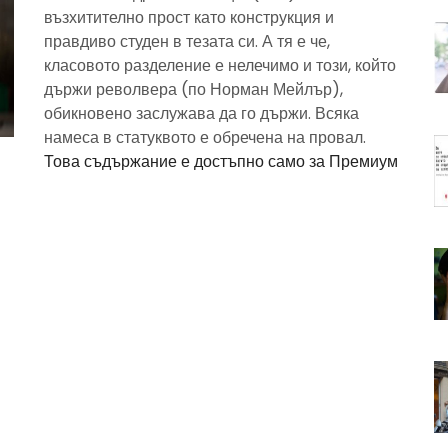
възхитително прост като конструкция и
правдиво студен в тезата си. А тя е че,
класовото разделение е нелечимо и този, който
държи револвера (по Норман Мейлър),
обикновено заслужава да го държи. Всяка
намеса в статуквото е обречена на провал.
Това съдържание е достъпно само за Премиум