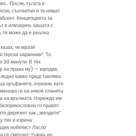
кво… После, тъгата е
ясно, съответно и те нямат
абсент. Концепцията за
т е илюзорен, чашата с
, тя може да е реална
казах, че мразя
йстерски хармонии“. То
 20 минути. В тях
р на праха му) — юродив,
агледно какво представлява
а оръфаните, очукани, като
именова ги на някоя планета
ра на кръчмата. Нарежда им
, безпрекословно го правят.
ато диригент как „звездите“
у тях и изрича
ещия нобелист Ласло
ща се смешно-тъжна, но