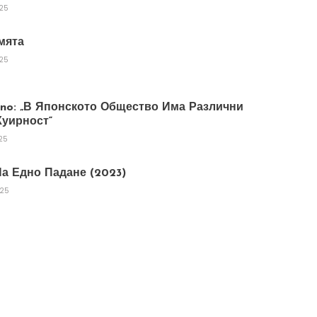
025
мята
025
tano: „В Японското Общество Има Различни
уирност“
25
а Едно Падане (2023)
025