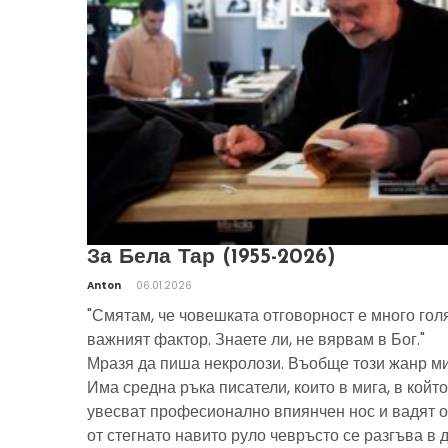
За Бела Тар (1955-2026)
Anton
06.01.2026
"Смятам, че човешката отговорност е много гол
важният фактор. Знаете ли, не вярвам в Бог."
Мразя да пиша некролози. Въобще този жанр ми
Има средна ръка писатели, които в мига, в който
увесват професионално впиянчен нос и вадят о
от стегнато навито руло чевръсто се разгъва в 