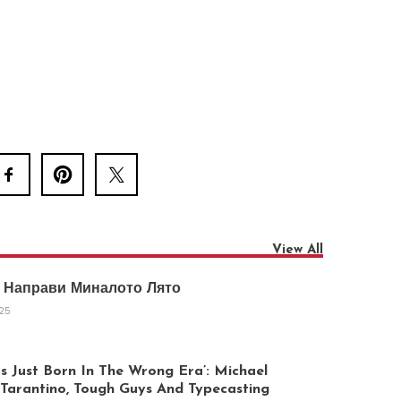
View All
 Направи Миналото Лято
025
 Just Born In The Wrong Era’: Michael
arantino, Tough Guys And Typecasting