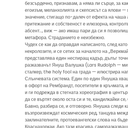
безсърдечно, признавам, а няма ли сърце, за ка
егоизъм, меланхолията и скепсисът са ялови — 
значение, стигащо по-далеч от ефекта на чаша 
притежание и собственост е илюзорна, контролъ
абсент…, виж — ако имаш пари да си я позволиш
метафора. Страданието е неизбежно.
Чудех се как да оправдая написаното, след като 
некролозите, и се сетих за началото на „Веркма
представлява един неспиращ кадър, дълъг точно
разказвачът Януш Валушка (Lars Rudolph — ми
сталкер, the holy fool на града — илюстрира н
Слънчевата система. Един по един Янушка хващ
в офорт на Рембрандт, посетители в кръчмата, 
и ги подрежда в стегната хореография в центъ
да се въртят около оста си и те, кандилкайки се
Бавно, разбира се, и отговорно. Янушка следи к
възпроизвеждат космическия ред, танцува межд
заклинателните, протоевангелски слова на бъд
Краснахоркаи. Ако тази красива, саморазказва