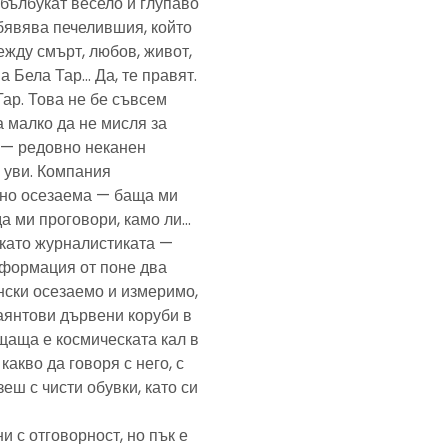
— бълбукат весело и глупаво
обявява печелившия, който
ежду смърт, любов, живот,
а Бела Тар… Да, те правят.
Тар. Това не бе съвсем
а малко да не мисля за
и — редовно неканен
, уви. Компания
ено осезаема — баща ми
да ми проговори, камо ли…
е като журналистиката —
формация от поне два
нски осезаемо и измеримо,
аянтови дървени коруби в
щаща е космическата кал в
какво да говоря с него, с
еш с чисти обувки, като си
и с отговорност, но пък е