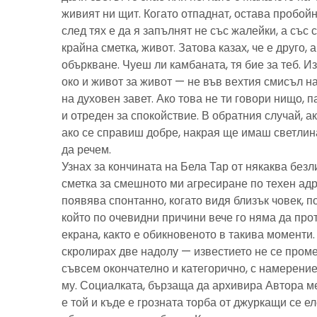
живият ни щит. Когато отпаднат, остава пробойн
след тях е да я запълнят не със жалейки, а със с
крайна сметка, живот. Затова казах, че е друго, 
объркване. Чуеш ли камбаната, тя бие за теб. И
око и живот за живот — не във вехтия смисъл н
на духовен завет. Ако това не ти говори нищо, 
и отреден за спокойствие. В обратния случай, ак
ако се справиш добре, накрая ще имаш светлина
да речем.
Узнах за кончината на Бела Тар от някаква без
сметка за смешното ми агресиране по техен адре
появява спонтанно, когато видя близък човек, 
който по очевидни причини вече го няма да про
екрана, както е обикновеното в такива моменти
скролирах две надолу — известието не се пром
съвсем окончателно и категорично, с намерение
му. Социалката, бързаща да архивира Автора м
е той и къде е грозната торба от джуркащи се 