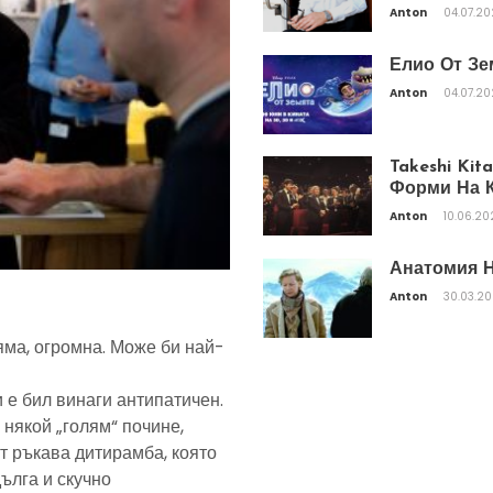
Anton
04.07.2
Елио От Зе
Anton
04.07.2
Takeshi Ki
Форми На К
Anton
10.06.20
Анатомия Н
Anton
30.03.2
яма, огромна. Може би най-
 е бил винаги антипатичен.
 някой „голям“ почине,
т ръкава дитирамба, която
дълга и скучно