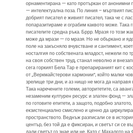
орнаментирана — като протъркан от анонимни 
— интелектуална поза. По линия – мъртвият пис
добрият писател е живият писател, така че с ла
попаразитираме и ограбим каквото може. Така г
писателите средна ръка. Бррр. Мразя го този ж
може да мрази — го мразя. Но не объркано и ядо
поле на закъсняло вчувстване и сантимент, кое
носталгия по собствената младост, нежели по тр
на своя собствен труд, станал неволно и внезап
сега горкият Бела Тар е препарираният кит с к
от „Веркмайстерови хармонии“, който малки чов
зрелище три дни, и аз нищо не мога да направя 
Така наречените големи, авторитетите, са аванг
незаменим културен ресурс и златен фонд — зла
по готовите епитети, а защото, подобно златото
екзистенциално смислено и ценно да циркулира
пространството. Веднъж разписали се в история
център, без той да е фиксиран, и светът си се въ
дали светът го знае или не. Като с Махалото на 