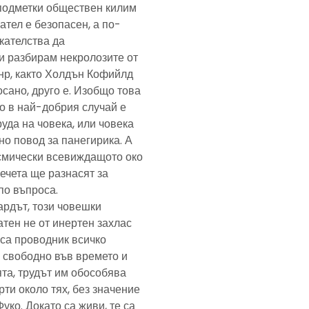
подметки обществен килим
ател е безопасен, а по-
скателства да
и разбирам некролозите от
анр, както Холдън Кофийлд
сано, друго е. Изобщо това
то в най-добрия случай е
уда на човека, или човека
но повод за панегирика. А
осмически всевиждащото око
ечета ще разнасят за
по въпроса.
ардът, този човешки
тен не от инертен захлас
, са проводник всичко
 свободно във времето и
та, трудът им обособява
рти около тях, без значение
Фуко. Докато са живи, те са