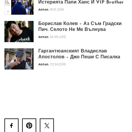
Истерията Папи Ханс И VIP Brother
Anton
18.10.2016
Борислав Колев – Аз Съм Градски
Пич. Селото Не Ме Вълнува
Anton
03.05.2015
Гаргантюанският Владислав
Апостолов – Джо Пеши С Писалка
Anton
22.04.2015