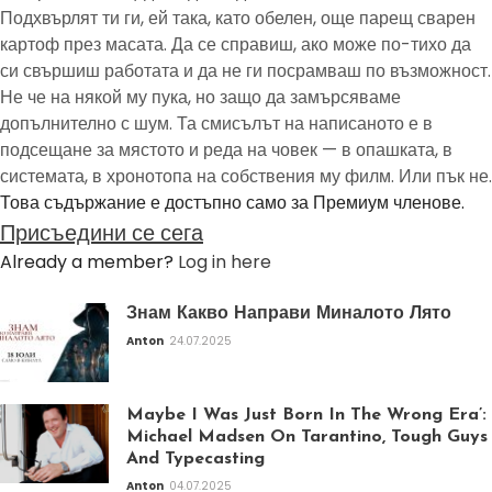
Подхвърлят ти ги, ей така, като обелен, още парещ сварен
картоф през масата. Да се справиш, ако може по-тихо да
си свършиш работата и да не ги посрамваш по възможност.
Не че на някой му пука, но защо да замърсяваме
допълнително с шум. Та смисълът на написаното е в
подсещане за мястото и реда на човек — в опашката, в
системата, в хронотопа на собствения му филм. Или пък не.
Това съдържание е достъпно само за Премиум членове.
Присъедини се сега
Already a member?
Log in here
Знам Какво Направи Миналото Лято
Anton
24.07.2025
Maybe I Was Just Born In The Wrong Era’:
Michael Madsen On Tarantino, Tough Guys
And Typecasting
Anton
04.07.2025