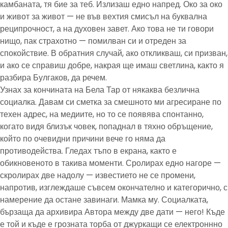
камбаната, тя бие за теб. Излизаш едно напред. Око за око
и живот за живот — не във вехтия смисъл на буквална
реципрочност, а на духовен завет. Ако това не ти говори
нищо, пак страхотно — помилван си и отреден за
спокойствие. В обратния случай, ако откликваш, си призван,
и ако се справиш добре, накрая ще имаш светлина, както я
разбира Булгаков, да речем.
Узнах за кончината на Бела Тар от някаква безлична
социалка. Давам си сметка за смешното ми агресиране по
техен адрес, на медиите, но то се появява спонтанно,
когато видя близък човек, попаднал в тяхно обръщение,
който по очевидни причини вече го няма да
противодейства. Гледах тъпо в екрана, както е
обикновеното в такива моменти. Сролирах едно нагоре —
скролирах две надолу — известието не се промени,
напротив, изглеждаше съвсем окончателно и категорично, с
намерение да остане завинаги. Мамка му. Социалката,
бързаща да архивира Автора между две дати — него! Къде
е той и къде е грозната торба от джуркащи се електроннно