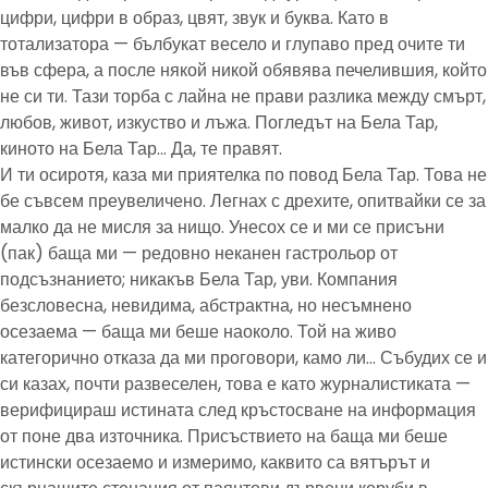
цифри, цифри в образ, цвят, звук и буква. Като в
тотализатора — бълбукат весело и глупаво пред очите ти
във сфера, а после някой никой обявява печелившия, който
не си ти. Тази торба с лайна не прави разлика между смърт,
любов, живот, изкуство и лъжа. Погледът на Бела Тар,
киното на Бела Тар… Да, те правят.
И ти осиротя, каза ми приятелка по повод Бела Тар. Това не
бе съвсем преувеличено. Легнах с дрехите, опитвайки се за
малко да не мисля за нищо. Унесох се и ми се присъни
(пак) баща ми — редовно неканен гастрольор от
подсъзнанието; никакъв Бела Тар, уви. Компания
безсловесна, невидима, абстрактна, но несъмнено
осезаема — баща ми беше наоколо. Той на живо
категорично отказа да ми проговори, камо ли… Събудих се и
си казах, почти развеселен, това е като журналистиката —
верифицираш истината след кръстосване на информация
от поне два източника. Присъствието на баща ми беше
истински осезаемо и измеримо, каквито са вятърът и