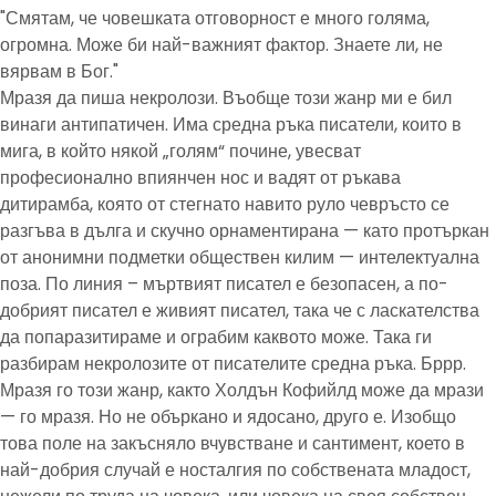
"Смятам, че човешката отговорност е много голяма,
огромна. Може би най-важният фактор. Знаете ли, не
вярвам в Бог."
Мразя да пиша некролози. Въобще този жанр ми е бил
винаги антипатичен. Има средна ръка писатели, които в
мига, в който някой „голям“ почине, увесват
професионално впиянчен нос и вадят от ръкава
дитирамба, която от стегнато навито руло чевръсто се
разгъва в дълга и скучно орнаментирана — като протъркан
от анонимни подметки обществен килим — интелектуална
поза. По линия – мъртвият писател е безопасен, а по-
добрият писател е живият писател, така че с ласкателства
да попаразитираме и ограбим каквото може. Така ги
разбирам некролозите от писателите средна ръка. Бррр.
Мразя го този жанр, както Холдън Кофийлд може да мрази
— го мразя. Но не объркано и ядосано, друго е. Изобщо
това поле на закъсняло вчувстване и сантимент, което в
най-добрия случай е носталгия по собствената младост,