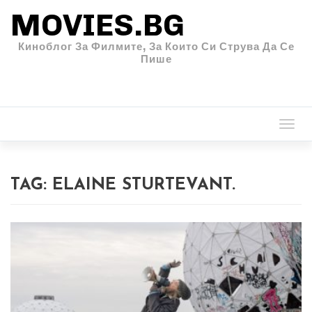
MOVIES.BG
Киноблог За Филмите, За Които Си Струва Да Се
Пише
Togg
navi
TAG:
ELAINE STURTEVANT.