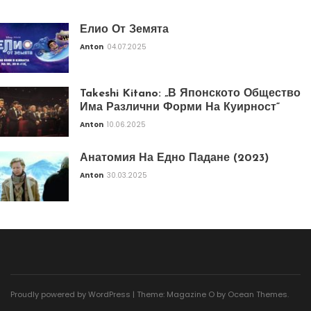
Елио От Земята
Anton
04.07.2025
Takeshi Kitano: „В Японското Общество
Има Различни Форми На Куирност“
Anton
10.06.2025
Анатомия На Едно Падане (2023)
Anton
30.03.2025
Proudly powered by WordPress
|
Theme: Magazine O by
Ocean Themes
.