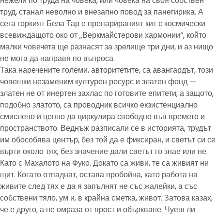
нежели по труда на човека, или човека на своя собствен
труд, станал неволно и внезапно повод за панегирика. А
сега горкият Бела Тар е препарираният кит с космически
всевиждащото око от „Веркмайстерови хармонии“, който
малки човечета ще разнасят за зрелище три дни, и аз нищо
не мога да направя по въпроса.
Така наречените големи, авторитетите, са авангардът, този
човешки незаменим културен ресурс и златен фонд —
златен не от инертен захлас по готовите епитети, а защото,
подобно златото, са проводник всичко екзистенциално
смислено и ценно да циркулира свободно във времето и
пространството. Веднъж разписали се в историята, трудът
им обособява център, без той да е фиксиран, и светът си се
върти около тях, без значение дали светът го знае или не.
Като с Махалото на Фуко. Докато са живи, те са живият ни
щит. Когато отпаднат, остава пробойна, като работа на
живите след тях е да я запълнят не със жалейки, а със
собствени тяло, ум и, в крайна сметка, живот. Затова казах,
че е друго, а не омраза от ярост и объркване. Чуеш ли