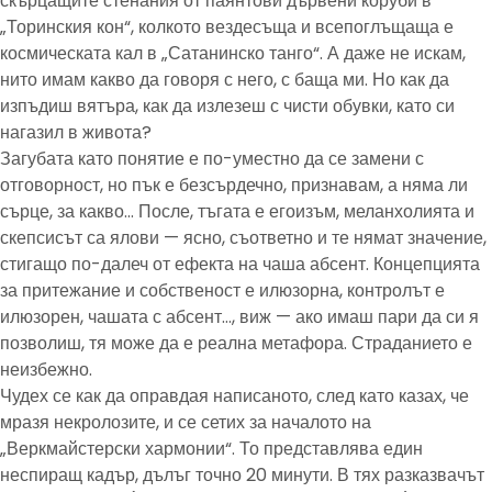
скърцащите стенания от паянтови дървени коруби в
„Торинския кон“, колкото вездесъща и всепоглъщаща е
космическата кал в „Сатанинско танго“. А даже не искам,
нито имам какво да говоря с него, с баща ми. Но как да
изпъдиш вятъра, как да излезеш с чисти обувки, като си
нагазил в живота?
Загубата като понятие е по-уместно да се замени с
отговорност, но пък е безсърдечно, признавам, а няма ли
сърце, за какво… После, тъгата е егоизъм, меланхолията и
скепсисът са ялови — ясно, съответно и те нямат значение,
стигащо по-далеч от ефекта на чаша абсент. Концепцията
за притежание и собственост е илюзорна, контролът е
илюзорен, чашата с абсент…, виж — ако имаш пари да си я
позволиш, тя може да е реална метафора. Страданието е
неизбежно.
Чудех се как да оправдая написаното, след като казах, че
мразя некролозите, и се сетих за началото на
„Веркмайстерски хармонии“. То представлява един
неспиращ кадър, дълъг точно 20 минути. В тях разказвачът