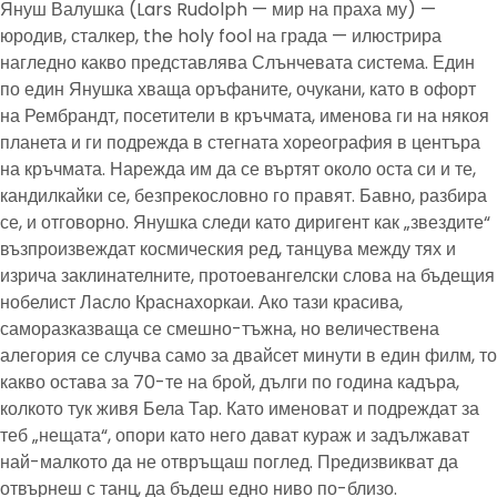
Януш Валушка (Lars Rudolph — мир на праха му) —
юродив, сталкер, the holy fool на града — илюстрира
нагледно какво представлява Слънчевата система. Един
по един Янушка хваща оръфаните, очукани, като в офорт
на Рембрандт, посетители в кръчмата, именова ги на някоя
планета и ги подрежда в стегната хореография в центъра
на кръчмата. Нарежда им да се въртят около оста си и те,
кандилкайки се, безпрекословно го правят. Бавно, разбира
се, и отговорно. Янушка следи като диригент как „звездите“
възпроизвеждат космическия ред, танцува между тях и
изрича заклинателните, протоевангелски слова на бъдещия
нобелист Ласло Краснахоркаи. Ако тази красива,
саморазказваща се смешно-тъжна, но величествена
алегория се случва само за двайсет минути в един филм, то
какво остава за 70-те на брой, дълги по година кадъра,
колкото тук живя Бела Тар. Като именоват и подреждат за
теб „нещата“, опори като него дават кураж и задължават
най-малкото да не отвръщаш поглед. Предизвикват да
отвърнеш с танц, да бъдеш едно ниво по-близо.