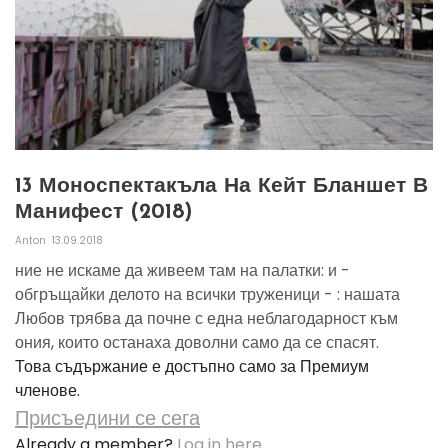
13 Моноспектакъла На Кейт Бланшет В
Манифест (2018)
Anton
13.09.2018
ние не искаме да живеем там на палатки: и -
обгръщайки делото на всички труженици - : нашата
Любов трябва да почне с една неблагодарност към
ония, които останаха доволни само да се спасят.
Това съдържание е достъпно само за Премиум
членове.
Присъедини се сега
Already a member?
Log in here