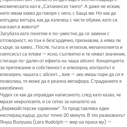
космическата кал в „Сатанинско танго“. А даже не искам,
нито имам какво да говоря с него, с баща ми. Но как да
изпъдиш вятъра, как да излезеш с чисти обувки, като си
нагазил в живота?
Загубата като понятие е по-уместно да се замени с
отговорност, но пък е безсърдечно, признавам, а няма ли
сърце, за какво… После, тъгата е егоизъм, меланхолията и
скепсисът са ялови — ясно, съответно и те нямат значение,
стигащо по-далеч от ефекта на чаша абсент. Концепцията
за притежание и собственост е илюзорна, контролът е
илюзорен, чашата с абсент…, виж — ако имаш пари да си я
позволиш, тя може да е реална метафора. Страданието е
неизбежно.
Чудех се как да оправдая написаното, след като казах, че
мразя некролозите, и се сетих за началото на
„Веркмайстерски хармонии“. То представлява един
неспиращ кадър, дълъг точно 20 минути. В тях разказвачът
Януш Валушка (Lars Rudolph — мир на праха му) —