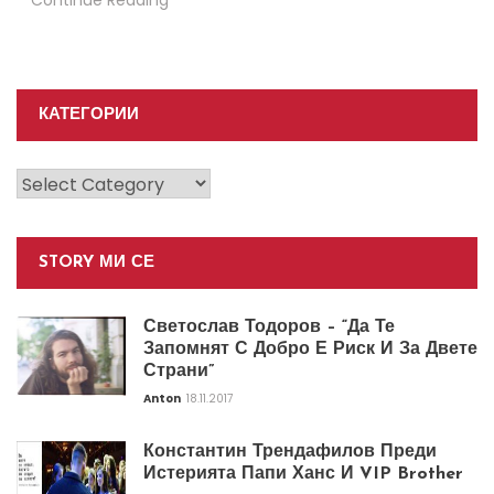
КАТЕГОРИИ
Категории
STORY МИ СЕ
Светослав Тодоров – “Да Те
Запомнят С Добро Е Риск И За Двете
Страни”
Anton
18.11.2017
Константин Трендафилов Преди
Истерията Папи Ханс И VIP Brother