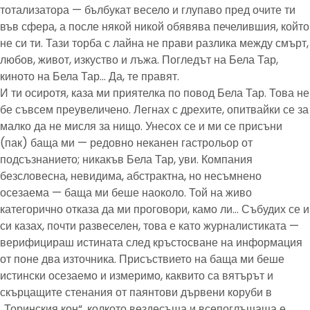
тотализатора — бълбукат весело и глупаво пред очите ти
във сфера, а после някой никой обявява печелившия, който
не си ти. Тази торба с лайна не прави разлика между смърт,
любов, живот, изкуство и лъжа. Погледът на Бела Тар,
киното на Бела Тар… Да, те правят.
И ти осиротя, каза ми приятелка по повод Бела Тар. Това не
бе съвсем преувеличено. Легнах с дрехите, опитвайки се за
малко да не мисля за нищо. Унесох се и ми се присъни
(пак) баща ми — редовно неканен гастрольор от
подсъзнанието; никакъв Бела Тар, уви. Компания
безсловесна, невидима, абстрактна, но несъмнено
осезаема — баща ми беше наоколо. Той на живо
категорично отказа да ми проговори, камо ли… Събудих се и
си казах, почти развеселен, това е като журналистиката —
верифицираш истината след кръстосване на информация
от поне два източника. Присъствието на баща ми беше
истински осезаемо и измеримо, каквито са вятърът и
скърцащите стенания от паянтови дървени коруби в
„Торинския кон“, колкото вездесъща и всепоглъщаща е