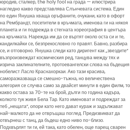
юродив, сталкер, the holy fool на града — илюстрира
нагледно какво представлява Слънчевата система. Един
по един Янушка хваща оръфаните, очукани, като в офорт
на Рембрандт, посетители в кръчмата, именова ги на някоя
планета и ги подрежда в стегната хореография в центъра
на кръчмата. Нарежда им да се въртят около оста си и те,
кандилкайки се, безпрекословно го правят. Бавно, разбира
се, и отговорно. Янушка следи като диригент как „звездите“
възпроизвеждат космическия ред, танцува между тях и
изрича заклинателните, протоевангелски слова на бъдещия
нобелист Ласло Краснахоркаи. Ако тази красива,
саморазказваща се смешно-тъжна, но величествена
алегория се случва само за двайсет минути в един филм, то
какво остава за 70-те на брой, дълги по година кадъра,
колкото тук живя Бела Тар. Като именоват и подреждат за
теб „нещата“, опори като него дават кураж и задължават
най-малкото да не отвръщаш поглед. Предизвикват да
отвърнеш с танц, да бъдеш едно ниво по-близо.
Подхвърлят ти ги, ей така, като обелен, още парещ сварен