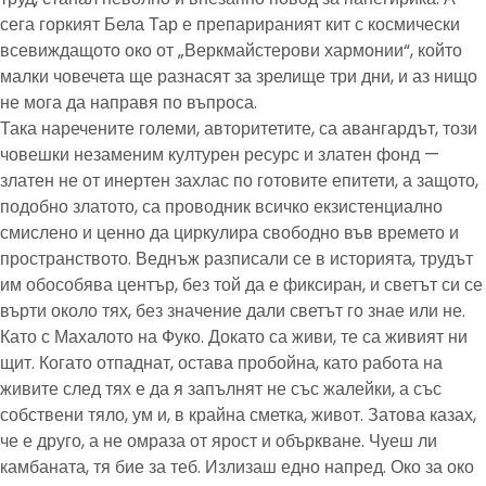
сега горкият Бела Тар е препарираният кит с космически
всевиждащото око от „Веркмайстерови хармонии“, който
малки човечета ще разнасят за зрелище три дни, и аз нищо
не мога да направя по въпроса.
Така наречените големи, авторитетите, са авангардът, този
човешки незаменим културен ресурс и златен фонд —
златен не от инертен захлас по готовите епитети, а защото,
подобно златото, са проводник всичко екзистенциално
смислено и ценно да циркулира свободно във времето и
пространството. Веднъж разписали се в историята, трудът
им обособява център, без той да е фиксиран, и светът си се
върти около тях, без значение дали светът го знае или не.
Като с Махалото на Фуко. Докато са живи, те са живият ни
щит. Когато отпаднат, остава пробойна, като работа на
живите след тях е да я запълнят не със жалейки, а със
собствени тяло, ум и, в крайна сметка, живот. Затова казах,
че е друго, а не омраза от ярост и объркване. Чуеш ли
камбаната, тя бие за теб. Излизаш едно напред. Око за око