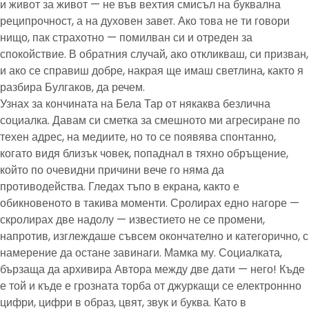
и живот за живот — не във вехтия смисъл на буквална
реципрочност, а на духовен завет. Ако това не ти говори
нищо, пак страхотно — помилван си и отреден за
спокойствие. В обратния случай, ако откликваш, си призван,
и ако се справиш добре, накрая ще имаш светлина, както я
разбира Булгаков, да речем.
Узнах за кончината на Бела Тар от някаква безлична
социалка. Давам си сметка за смешното ми агресиране по
техен адрес, на медиите, но то се появява спонтанно,
когато видя близък човек, попаднал в тяхно обръщение,
който по очевидни причини вече го няма да
противодейства. Гледах тъпо в екрана, както е
обикновеното в такива моменти. Сролирах едно нагоре —
скролирах две надолу — известието не се промени,
напротив, изглеждаше съвсем окончателно и категорично, с
намерение да остане завинаги. Мамка му. Социалката,
бързаща да архивира Автора между две дати — него! Къде
е той и къде е грозната торба от джуркащи се електроннно
цифри, цифри в образ, цвят, звук и буква. Като в