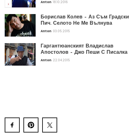
Anton
18.10.2016
Борислав Колев – Аз Съм Градски
Пич. Селото Не Ме Вълнува
Anton
03.05.2015
Гаргантюанският Владислав
Апостолов – Джо Пеши С Писалка
Anton
22.04.2015