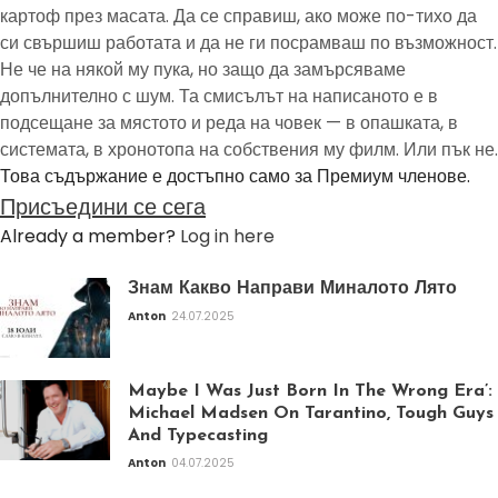
картоф през масата. Да се справиш, ако може по-тихо да
си свършиш работата и да не ги посрамваш по възможност.
Не че на някой му пука, но защо да замърсяваме
допълнително с шум. Та смисълът на написаното е в
подсещане за мястото и реда на човек — в опашката, в
системата, в хронотопа на собствения му филм. Или пък не.
Това съдържание е достъпно само за Премиум членове.
Присъедини се сега
Already a member?
Log in here
Знам Какво Направи Миналото Лято
Anton
24.07.2025
Maybe I Was Just Born In The Wrong Era’:
Michael Madsen On Tarantino, Tough Guys
And Typecasting
Anton
04.07.2025