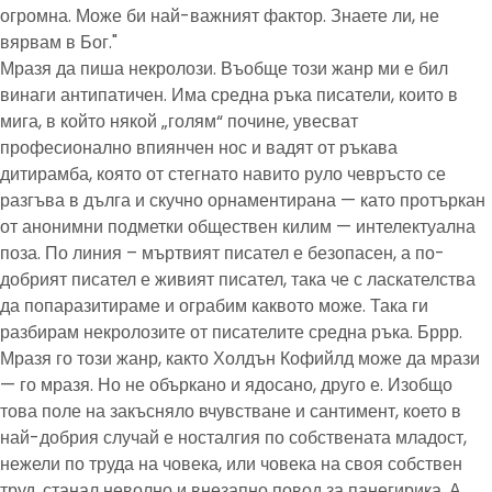
огромна. Може би най-важният фактор. Знаете ли, не
вярвам в Бог."
Мразя да пиша некролози. Въобще този жанр ми е бил
винаги антипатичен. Има средна ръка писатели, които в
мига, в който някой „голям“ почине, увесват
професионално впиянчен нос и вадят от ръкава
дитирамба, която от стегнато навито руло чевръсто се
разгъва в дълга и скучно орнаментирана — като протъркан
от анонимни подметки обществен килим — интелектуална
поза. По линия – мъртвият писател е безопасен, а по-
добрият писател е живият писател, така че с ласкателства
да попаразитираме и ограбим каквото може. Така ги
разбирам некролозите от писателите средна ръка. Бррр.
Мразя го този жанр, както Холдън Кофийлд може да мрази
— го мразя. Но не объркано и ядосано, друго е. Изобщо
това поле на закъсняло вчувстване и сантимент, което в
най-добрия случай е носталгия по собствената младост,
нежели по труда на човека, или човека на своя собствен
труд, станал неволно и внезапно повод за панегирика. А