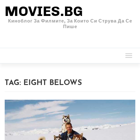
MOVIES.BG
Киноблог За Филмите, За Които Си Струва Да Се
Пише
Togg
navi
TAG:
EIGHT BELOWS