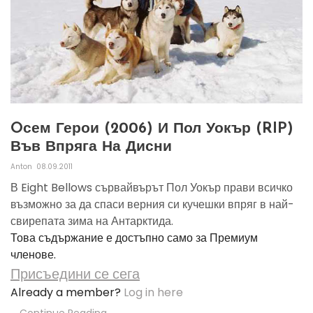
Oсем Герои (2006) И Пол Уокър (RIP)
Във Впряга На Дисни
Anton
08.09.2011
В Eight Bellows сървайвърът Пол Уокър прави всичко
възможно за да спаси верния си кучешки впряг в най-
свирепата зима на Антарктида.
Това съдържание е достъпно само за Премиум
членове.
Присъедини се сега
Already a member?
Log in here
Continue Reading