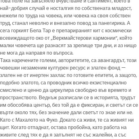
това поле на закъсняло вчувстване и сантимент, което в
най-добрия случай е носталгия по собствената младост,
нежели по труда на човека, или човека на своя собствен
труд, станал неволно и внезапно повод за панегирика. А
сега горкият Бела Тар е препарираният кит с космически
всевиждащото око от „Веркмайстерови хармонии“, който
малки човечета ще разнасят за зрелище три дни, и аз нищо
не мога да направя по въпроса.
Така наречените големи, авторитетите, са авангардът, този
човешки незаменим културен ресурс и златен фонд —
златен не от инертен захлас по готовите епитети, а защото,
подобно златото, са проводник всичко екзистенциално
смислено и ценно да циркулира свободно във времето и
пространството. Веднъж разписали се в историята, трудът
им обособява център, без той да е фиксиран, и светът си се
върти около тях, без значение дали светът го знае или не.
Като с Махалото на Фуко. Докато са живи, те са живият ни
щит. Когато отпаднат, остава пробойна, като работа на
живите след тях е да я запълнят не със жалейки, а със