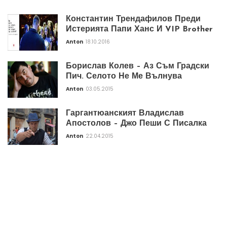
Константин Трендафилов Преди
Истерията Папи Ханс И VIP Brother
Anton
18.10.2016
Борислав Колев – Аз Съм Градски
Пич. Селото Не Ме Вълнува
Anton
03.05.2015
Гаргантюанският Владислав
Апостолов – Джо Пеши С Писалка
Anton
22.04.2015