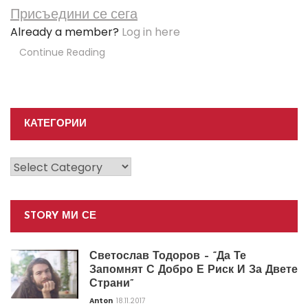
Присъедини се сега
Already a member?
Log in here
Continue Reading
КАТЕГОРИИ
Категории
STORY МИ СЕ
Светослав Тодоров – “Да Те
Запомнят С Добро Е Риск И За Двете
Страни”
Anton
18.11.2017