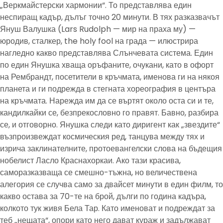
„Веркмайстерски хармонии“. То представлява един
неспиращ кадър, дълъг точно 20 минути. В тях разказвачът
Януш Валушка (Lars Rudolph — мир на праха му) —
юродив, сталкер, the holy fool на града — илюстрира
нагледно какво представлява Слънчевата система. Един
по един Янушка хваща оръфаните, очукани, като в офорт
на Рембрандт, посетители в кръчмата, именова ги на някоя
планета и ги подрежда в стегната хореография в центъра
на кръчмата. Нарежда им да се въртят около оста си и те,
кандилкайки се, безпрекословно го правят. Бавно, разбира
се, и отговорно. Янушка следи като диригент как „звездите“
възпроизвеждат космическия ред, танцува между тях и
изрича заклинателните, протоевангелски слова на бъдещия
нобелист Ласло Краснахоркаи. Ако тази красива,
саморазказваща се смешно-тъжна, но величествена
алегория се случва само за двайсет минути в един филм, то
какво остава за 70-те на брой, дълги по година кадъра,
колкото тук живя Бела Тар. Като именоват и подреждат за
теб „нещата“, опори като него дават кураж и задължават