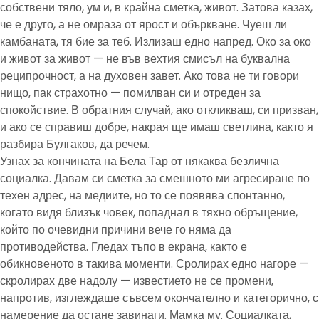
собствени тяло, ум и, в крайна сметка, живот. Затова казах,
че е друго, а не омраза от ярост и объркване. Чуеш ли
камбаната, тя бие за теб. Излизаш едно напред. Око за око
и живот за живот — не във вехтия смисъл на буквална
реципрочност, а на духовен завет. Ако това не ти говори
нищо, пак страхотно — помилван си и отреден за
спокойствие. В обратния случай, ако откликваш, си призван,
и ако се справиш добре, накрая ще имаш светлина, както я
разбира Булгаков, да речем.
Узнах за кончината на Бела Тар от някаква безлична
социалка. Давам си сметка за смешното ми агресиране по
техен адрес, на медиите, но то се появява спонтанно,
когато видя близък човек, попаднал в тяхно обръщение,
който по очевидни причини вече го няма да
противодейства. Гледах тъпо в екрана, както е
обикновеното в такива моменти. Сролирах едно нагоре —
скролирах две надолу — известието не се промени,
напротив, изглеждаше съвсем окончателно и категорично, с
намерение да остане завинаги. Мамка му. Социалката,