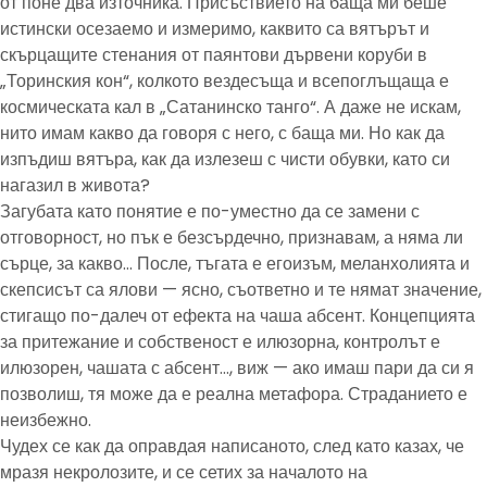
от поне два източника. Присъствието на баща ми беше
истински осезаемо и измеримо, каквито са вятърът и
скърцащите стенания от паянтови дървени коруби в
„Торинския кон“, колкото вездесъща и всепоглъщаща е
космическата кал в „Сатанинско танго“. А даже не искам,
нито имам какво да говоря с него, с баща ми. Но как да
изпъдиш вятъра, как да излезеш с чисти обувки, като си
нагазил в живота?
Загубата като понятие е по-уместно да се замени с
отговорност, но пък е безсърдечно, признавам, а няма ли
сърце, за какво… После, тъгата е егоизъм, меланхолията и
скепсисът са ялови — ясно, съответно и те нямат значение,
стигащо по-далеч от ефекта на чаша абсент. Концепцията
за притежание и собственост е илюзорна, контролът е
илюзорен, чашата с абсент…, виж — ако имаш пари да си я
позволиш, тя може да е реална метафора. Страданието е
неизбежно.
Чудех се как да оправдая написаното, след като казах, че
мразя некролозите, и се сетих за началото на