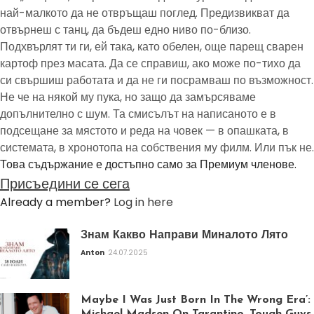
най-малкото да не отвръщаш поглед. Предизвикват да
отвърнеш с танц, да бъдеш едно ниво по-близо.
Подхвърлят ти ги, ей така, като обелен, още парещ сварен
картоф през масата. Да се справиш, ако може по-тихо да
си свършиш работата и да не ги посрамваш по възможност.
Не че на някой му пука, но защо да замърсяваме
допълнително с шум. Та смисълът на написаното е в
подсещане за мястото и реда на човек — в опашката, в
системата, в хронотопа на собствения му филм. Или пък не.
Това съдържание е достъпно само за Премиум членове.
Присъедини се сега
Already a member?
Log in here
Знам Какво Направи Миналото Лято
Anton
24.07.2025
Maybe I Was Just Born In The Wrong Era’: