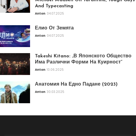
Michael Madsen On Tarantino, Tough Guys
And Typecasting
Anton
04.07.2025
Елио От Земята
Anton
04.07.2025
Takeshi Kitano: „В Японското Общество
Има Различни Форми На Куирност“
Anton
10.06.2025
Анатомия На Едно Падане (2023)
Anton
30.03.2025