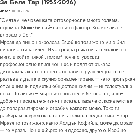
За Бела Тар (1955-2026)
Anton
06.01.2026
"Смятам, че човешката отговорност е много голяма,
огромна. Може би най-важният фактор. Знаете ли, не
вярвам в Бог."
Мразя да пиша некролози. Въобще този жанр ми е бил
винаги антипатичен. Има средна ръка писатели, които в
мига, в който някой „голям“ почине, увесват
професионално впиянчен нос и вадят от ръкава
дитирамба, която от стегнато навито руло чевръсто се
разгъва в дълга и скучно орнаментирана — като протъркан
от анонимни подметки обществен килим — интелектуална
поза. По линия – мъртвият писател е безопасен, а по-
добрият писател е живият писател, така че с ласкателства
да попаразитираме и ограбим каквото може. Така ги
разбирам некролозите от писателите средна ръка. Бррр.
Мразя го този жанр, както Холдън Кофийлд може да мрази
— го мразя. Но не объркано и ядосано, друго е. Изобщо