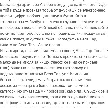
бързаща да архивира Автора между две дати — него! Къде
е той и къде е грозната торба от джуркащи се електроннно
цифри, цифри в образ, цвят, звук и буква. Като в
тотализатора — бълбукат весело и глупаво пред очите ти
във сфера, а после някой никой обявява печелившия, който
не си ти. Тази торба с лайна не прави разлика между смърт,
любов, живот, изкуство и лъжа. Погледът на Бела Тар,
киното на Бела Тар… Да, те правят.
И ти осиротя, каза ми приятелка по повод Бела Тар. Това не
бе съвсем преувеличено. Легнах с дрехите, опитвайки се за
малко да не мисля за нищо. Унесох се и ми се присъни
(пак) баща ми — редовно неканен гастрольор от
подсъзнанието; никакъв Бела Тар, уви. Компания
безсловесна, невидима, абстрактна, но несъмнено
осезаема — баща ми беше наоколо. Той на живо
категорично отказа да ми проговори, камо ли… Събудих се и
си казах, почти развеселен, това е като журналистиката —
верифицираш истината след кръстосване на информация