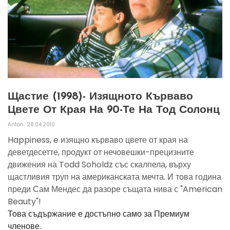
Щастие (1998)- Изящното Кърваво
Цвете От Края На 90-Те На Тод Солонц
Anton
28.04.2010
Happiness, e изящно кърваво цвете от края на
деветдесетте, продукт от нечовешки-прецизните
движения на Todd Soholdz със скалпела, върху
щастливия труп на американската мечта. И това година
преди Сам Мендес да разоре същата нива с "American
Beauty"!
Това съдържание е достъпно само за Премиум
членове.