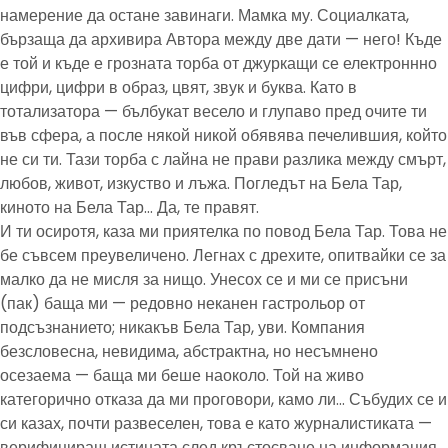
намерение да остане завинаги. Мамка му. Социалката,
бързаща да архивира Автора между две дати — него! Къде
е той и къде е грозната торба от джуркащи се електроннно
цифри, цифри в образ, цвят, звук и буква. Като в
тотализатора — бълбукат весело и глупаво пред очите ти
във сфера, а после някой никой обявява печелившия, който
не си ти. Тази торба с лайна не прави разлика между смърт,
любов, живот, изкуство и лъжа. Погледът на Бела Тар,
киното на Бела Тар… Да, те правят.
И ти осиротя, каза ми приятелка по повод Бела Тар. Това не
бе съвсем преувеличено. Легнах с дрехите, опитвайки се за
малко да не мисля за нищо. Унесох се и ми се присъни
(пак) баща ми — редовно неканен гастрольор от
подсъзнанието; никакъв Бела Тар, уви. Компания
безсловесна, невидима, абстрактна, но несъмнено
осезаема — баща ми беше наоколо. Той на живо
категорично отказа да ми проговори, камо ли… Събудих се и
си казах, почти развеселен, това е като журналистиката —
верифицираш истината след кръстосване на информация