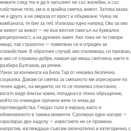
живите след тях е да я запълнят не със жалейки, а със
собствени тяло, ум и, в крайна сметка, живот. Затова казах,
че е друго, а не омраза от ярост и объркване. Чуеш ли
камбаната, тя бие за теб. Излизаш едно напред. Око за око
и живот за живот — не във вехтия смисъл на буквална
реципрочност, а на духовен завет. Ако това не ти говори
нищо, пак страхотно — помилван си и отреден за
спокойствие. В обратния случай, ако откликваш, си призван,
и ако се справиш добре, накрая ще имаш светлина, както я
разбира Булгаков, да речем.
Узнах за кончината на Бела Тар от някаква безлична
социалка. Давам си сметка за смешното ми агресиране по
техен адрес, на медиите, но то се появява спонтанно,
когато видя близък човек, попаднал в тяхно обръщение,
който по очевидни причини вече го няма да
противодейства. Гледах тъпо в екрана, както е
обикновеното в такива моменти. Сролирах едно нагоре —
скролирах две надолу — известието не се промени,
напротив, изглеждаше съвсем окончателно и категорично, с