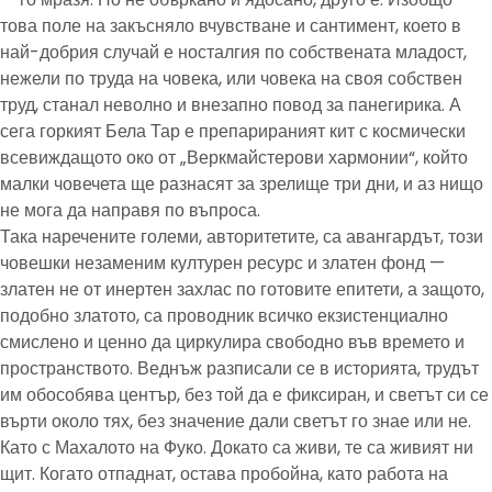
това поле на закъсняло вчувстване и сантимент, което в
най-добрия случай е носталгия по собствената младост,
нежели по труда на човека, или човека на своя собствен
труд, станал неволно и внезапно повод за панегирика. А
сега горкият Бела Тар е препарираният кит с космически
всевиждащото око от „Веркмайстерови хармонии“, който
малки човечета ще разнасят за зрелище три дни, и аз нищо
не мога да направя по въпроса.
Така наречените големи, авторитетите, са авангардът, този
човешки незаменим културен ресурс и златен фонд —
златен не от инертен захлас по готовите епитети, а защото,
подобно златото, са проводник всичко екзистенциално
смислено и ценно да циркулира свободно във времето и
пространството. Веднъж разписали се в историята, трудът
им обособява център, без той да е фиксиран, и светът си се
върти около тях, без значение дали светът го знае или не.
Като с Махалото на Фуко. Докато са живи, те са живият ни
щит. Когато отпаднат, остава пробойна, като работа на