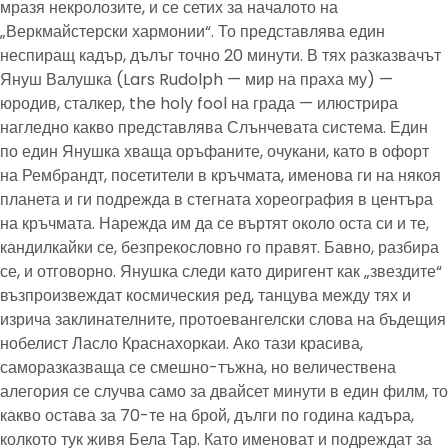
мразя некролозите, и се сетих за началото на
„Веркмайстерски хармонии“. То представлява един
неспиращ кадър, дълъг точно 20 минути. В тях разказвачът
Януш Валушка (Lars Rudolph — мир на праха му) —
юродив, сталкер, the holy fool на града — илюстрира
нагледно какво представлява Слънчевата система. Един
по един Янушка хваща оръфаните, очукани, като в офорт
на Рембрандт, посетители в кръчмата, именова ги на някоя
планета и ги подрежда в стегната хореография в центъра
на кръчмата. Нарежда им да се въртят около оста си и те,
кандилкайки се, безпрекословно го правят. Бавно, разбира
се, и отговорно. Янушка следи като диригент как „звездите“
възпроизвеждат космическия ред, танцува между тях и
изрича заклинателните, протоевангелски слова на бъдещия
нобелист Ласло Краснахоркаи. Ако тази красива,
саморазказваща се смешно-тъжна, но величествена
алегория се случва само за двайсет минути в един филм, то
какво остава за 70-те на брой, дълги по година кадъра,
колкото тук живя Бела Тар. Като именоват и подреждат за