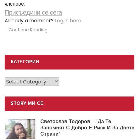
членове.
Присъедини се сега
Already a member?
Log in here
Continue Reading
КАТЕГОРИИ
Категории
STORY МИ СЕ
Светослав Тодоров – “Да Те
Запомнят С Добро Е Риск И За Двете
Страни”