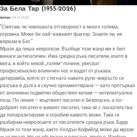
За Бела Тар (1955-2026)
Anton
06.01.2026
"Смятам, че човешката отговорност е много голяма,
огромна. Може би най-важният фактор. Знаете ли, не
вярвам в Бог."
Мразя да пиша некролози. Въобще този жанр ми е бил
винаги антипатичен. Има средна ръка писатели, които в
мига, в който някой „голям“ почине, увесват
професионално впиянчен нос и вадят от ръкава
дитирамба, която от стегнато навито руло чевръсто се
разгъва в дълга и скучно орнаментирана — като протъркан
от анонимни подметки обществен килим — интелектуална
поза. По линия – мъртвият писател е безопасен, а по-
добрият писател е живият писател, така че с ласкателства
да попаразитираме и ограбим каквото може. Така ги
разбирам некролозите от писателите средна ръка. Бррр.
Мразя го този жанр, както Холдън Кофийлд може да мрази
— го мразя. Но не объркано и ядосано, друго е. Изобщо