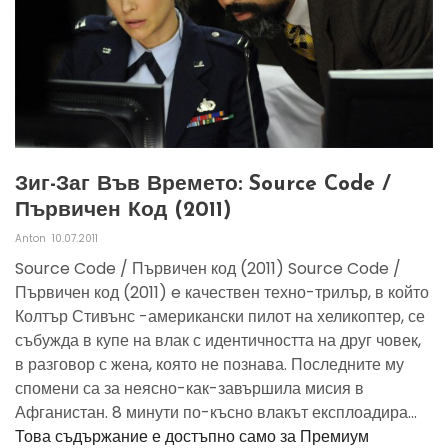
Зиг-Заг Във Времето: Source Code /
Първичен Код (2011)
Anton
10.07.2011
Source Code / Първичен код (2011) Source Code /
Първичен код (2011) e качествен техно-трилър, в който
Колтър Стивънс -американски пилот на хеликоптер, се
събужда в купе на влак с идентичността на друг човек,
в разговор с жена, която не познава. Последните му
спомени са за неясно-как-завършила мисия в
Афганистан. 8 минути по-късно влакът експлоадира...
Това съдържание е достъпно само за Премиум