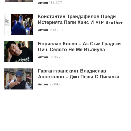
Anton
18.11.2017
Константин Трендафилов Преди
Истерията Папи Ханс И VIP Brother
Anton
18.10.2016
Борислав Колев – Аз Съм Градски
Пич. Селото Не Ме Вълнува
Anton
03.05.2015
Гаргантюанският Владислав
Апостолов – Джо Пеши С Писалка
Anton
22.04.2015