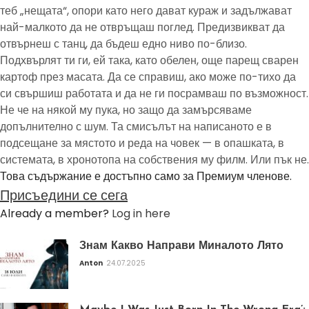
теб „нещата“, опори като него дават кураж и задължават
най-малкото да не отвръщаш поглед. Предизвикват да
отвърнеш с танц, да бъдеш едно ниво по-близо.
Подхвърлят ти ги, ей така, като обелен, още парещ сварен
картоф през масата. Да се справиш, ако може по-тихо да
си свършиш работата и да не ги посрамваш по възможност.
Не че на някой му пука, но защо да замърсяваме
допълнително с шум. Та смисълът на написаното е в
подсещане за мястото и реда на човек — в опашката, в
системата, в хронотопа на собствения му филм. Или пък не.
Това съдържание е достъпно само за Премиум членове.
Присъедини се сега
Already a member?
Log in here
Знам Какво Направи Миналото Лято
Anton
24.07.2025