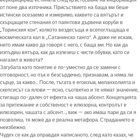
от поне два източника. Присъствието на баща ми беше
истински осезаемо и измеримо, каквито са вятърът и
скърцащите стенания от паянтови дървени коруби в
„Торинския кон“, колкото вездесъща и всепоглъщаща е
космическата кал в „Сатанинско танго“. А даже не искам,
нито имам какво да говоря с него, с баща ми. Но как да
изпъдиш вятъра, как да излезеш с чисти обувки, като си
нагазил в живота?
Загубата като понятие е по-уместно да се замени с
отговорност, но пък е безсърдечно, признавам, а няма ли
сърце, за какво… После, тъгата е егоизъм, меланхолията и
скепсисът са ялови — ясно, съответно и те нямат значение,
стигащо по-далеч от ефекта на чаша абсент. Концепцията
за притежание и собственост е илюзорна, контролът е
илюзорен, чашата с абсент…, виж — ако имаш пари да си я
позволиш, тя може да е реална метафора. Страданието е
неизбежно.
Чудех се как да оправдая написаното, след като казах, че