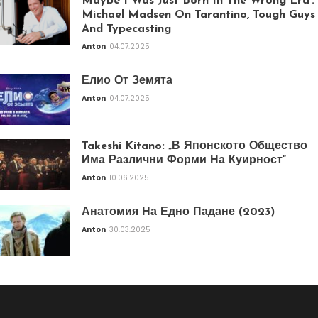
Maybe I Was Just Born In The Wrong Era’:
Michael Madsen On Tarantino, Tough Guys
And Typecasting
Anton
04.07.2025
Елио От Земята
Anton
04.07.2025
Takeshi Kitano: „В Японското Общество
Има Различни Форми На Куирност“
Anton
10.06.2025
Анатомия На Едно Падане (2023)
Anton
30.03.2025