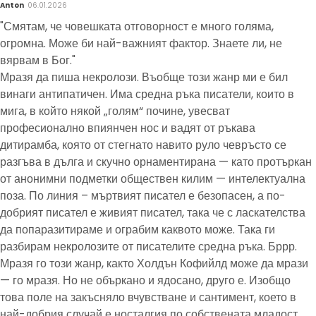
Anton
06.01.2026
"Смятам, че човешката отговорност е много голяма,
огромна. Може би най-важният фактор. Знаете ли, не
вярвам в Бог."
Мразя да пиша некролози. Въобще този жанр ми е бил
винаги антипатичен. Има средна ръка писатели, които в
мига, в който някой „голям“ почине, увесват
професионално впиянчен нос и вадят от ръкава
дитирамба, която от стегнато навито руло чевръсто се
разгъва в дълга и скучно орнаментирана — като протъркан
от анонимни подметки обществен килим — интелектуална
поза. По линия – мъртвият писател е безопасен, а по-
добрият писател е живият писател, така че с ласкателства
да попаразитираме и ограбим каквото може. Така ги
разбирам некролозите от писателите средна ръка. Бррр.
Мразя го този жанр, както Холдън Кофийлд може да мрази
— го мразя. Но не объркано и ядосано, друго е. Изобщо
това поле на закъсняло вчувстване и сантимент, което в
най-добрия случай е носталгия по собствената младост,