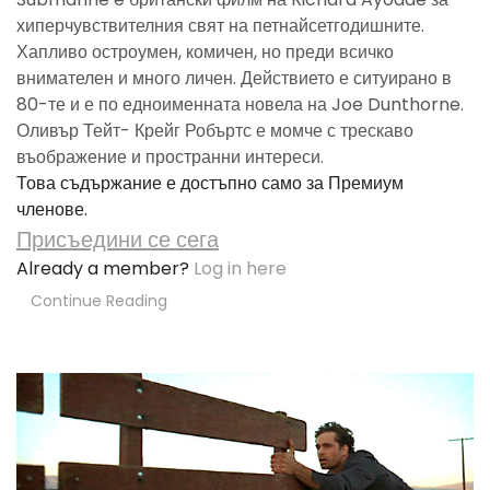
хиперчувствителния свят на петнайсетгодишните.
Хапливо остроумен, комичен, но преди всичко
внимателен и много личен. Действието е ситуирано в
80-те и е по едноименната новела на Joe Dunthorne.
Оливър Тейт- Крейг Робъртс е момче с трескаво
въображение и пространни интереси.
Това съдържание е достъпно само за Премиум
членове.
Присъедини се сега
Already a member?
Log in here
Continue Reading