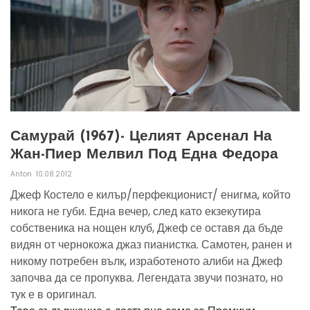
Самурай (1967)- Целият Арсенал На
Жан-Пиер Мелвил Под Една Федора
Anton
10.08.2012
Джеф Костело е килър/перфекционист/ енигма, който
никога не губи. Една вечер, след като екзекутира
собственика на нощен клуб, Джеф се оставя да бъде
видян от чернокожа джаз пианистка. Самотен, ранен и
никому потребен вълк, изработеното алиби на Джеф
започва да се пропуква. Легендата звучи познато, но
тук е в оригинал.