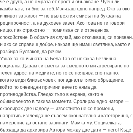
че е друго, а не омраза от ярост и объркване. Чуеш ли
камбаната, тя бие за теб. Излизаш едно напред. Око за око
и живот за живот — не във вехтия смисъл на буквална
реципрочност, а на духовен завет. Ако това не ти говори
нищо, пак страхотно — помилван си и отреден за
спокойствие. В обратния случай, ако откликваш, си призван,
и ако се справиш добре, накрая ще имаш светлина, както я
разбира Булгаков, да речем.
Узнах за кончината на Бела Тар от някаква безлична
социалка. Давам си сметка за смешното ми агресиране по
техен адрес, на медиите, но то се появява спонтанно,
когато видя близък човек, попаднал в тяхно обръщение,
който по очевидни причини вече го няма да
противодейства. Гледах тъпо в екрана, както е
обикновеното в такива моменти. Сролирах едно нагоре —
скролирах две надолу — известието не се промени,
напротив, изглеждаше съвсем окончателно и категорично, с
намерение да остане завинаги. Мамка му. Социалката,
бързаща да архивира Автора между две дати — него! Къде