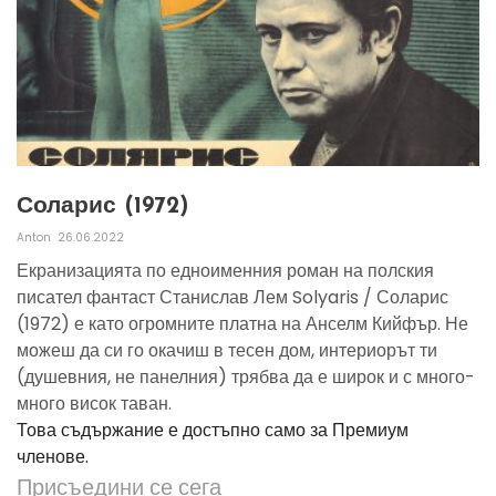
Соларис (1972)
Anton
26.06.2022
Екранизацията по едноименния роман на полския
писател фантаст Станислав Лем Solyaris / Соларис
(1972) е като огромните платна на Анселм Кийфър. Не
можеш да си го окачиш в тесен дом, интериорът ти
(душевния, не панелния) трябва да е широк и с много-
много висок таван.
Това съдържание е достъпно само за Премиум
членове.
Присъедини се сега