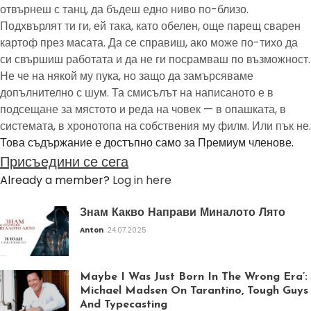
отвърнеш с танц, да бъдеш едно ниво по-близо.
Подхвърлят ти ги, ей така, като обелен, още парещ сварен
картоф през масата. Да се справиш, ако може по-тихо да
си свършиш работата и да не ги посрамваш по възможност.
Не че на някой му пука, но защо да замърсяваме
допълнително с шум. Та смисълът на написаното е в
подсещане за мястото и реда на човек — в опашката, в
системата, в хронотопа на собствения му филм. Или пък не.
Това съдържание е достъпно само за Премиум членове.
Присъедини се сега
Already a member?
Log in here
Знам Какво Направи Миналото Лято
Anton
24.07.2025
Maybe I Was Just Born In The Wrong Era’:
Michael Madsen On Tarantino, Tough Guys
And Typecasting