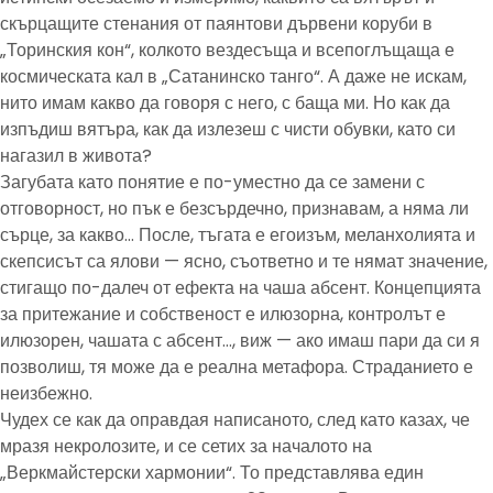
скърцащите стенания от паянтови дървени коруби в
„Торинския кон“, колкото вездесъща и всепоглъщаща е
космическата кал в „Сатанинско танго“. А даже не искам,
нито имам какво да говоря с него, с баща ми. Но как да
изпъдиш вятъра, как да излезеш с чисти обувки, като си
нагазил в живота?
Загубата като понятие е по-уместно да се замени с
отговорност, но пък е безсърдечно, признавам, а няма ли
сърце, за какво… После, тъгата е егоизъм, меланхолията и
скепсисът са ялови — ясно, съответно и те нямат значение,
стигащо по-далеч от ефекта на чаша абсент. Концепцията
за притежание и собственост е илюзорна, контролът е
илюзорен, чашата с абсент…, виж — ако имаш пари да си я
позволиш, тя може да е реална метафора. Страданието е
неизбежно.
Чудех се как да оправдая написаното, след като казах, че
мразя некролозите, и се сетих за началото на
„Веркмайстерски хармонии“. То представлява един