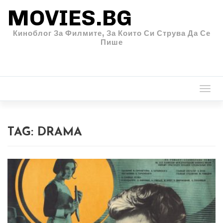
MOVIES.BG
Киноблог За Филмите, За Които Си Струва Да Се
Пише
Togg
navi
TAG:
DRAMA