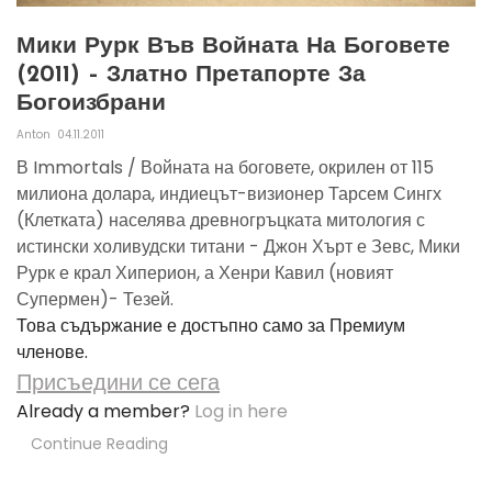
Мики Рурк Във Войната На Боговете
(2011) – Златно Претапорте За
Богоизбрани
Anton
04.11.2011
В Immortals / Войната на боговете, окрилен от 115
милиона долара, индиецът-визионер Тарсем Сингх
(Клетката) населява древногръцката митология с
истински холивудски титани - Джон Хърт е Зевс, Мики
Рурк е крал Хиперион, а Хенри Кавил (новият
Супермен)- Тезей.
Това съдържание е достъпно само за Премиум
членове.
Присъедини се сега
Already a member?
Log in here
Continue Reading