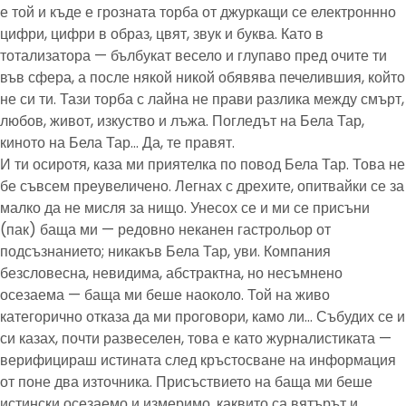
е той и къде е грозната торба от джуркащи се електроннно
цифри, цифри в образ, цвят, звук и буква. Като в
тотализатора — бълбукат весело и глупаво пред очите ти
във сфера, а после някой никой обявява печелившия, който
не си ти. Тази торба с лайна не прави разлика между смърт,
любов, живот, изкуство и лъжа. Погледът на Бела Тар,
киното на Бела Тар… Да, те правят.
И ти осиротя, каза ми приятелка по повод Бела Тар. Това не
бе съвсем преувеличено. Легнах с дрехите, опитвайки се за
малко да не мисля за нищо. Унесох се и ми се присъни
(пак) баща ми — редовно неканен гастрольор от
подсъзнанието; никакъв Бела Тар, уви. Компания
безсловесна, невидима, абстрактна, но несъмнено
осезаема — баща ми беше наоколо. Той на живо
категорично отказа да ми проговори, камо ли… Събудих се и
си казах, почти развеселен, това е като журналистиката —
верифицираш истината след кръстосване на информация
от поне два източника. Присъствието на баща ми беше
истински осезаемо и измеримо, каквито са вятърът и