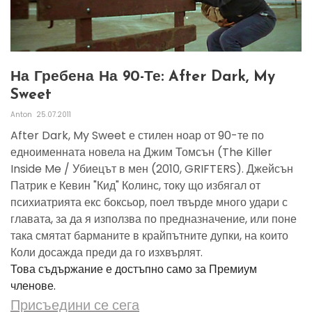
На Гребена На 90-Те: After Dark, My
Sweet
Anton
25.07.2011
After Dark, My Sweet е стилен ноар от 90-те по
едноименната новела на Джим Томсън (The Killer
Inside Me / Убиецът в мен (2010, GRIFTERS). Джейсън
Патрик е Кевин "Кид" Колинс, току що избягал от
психиатрията екс боксьор, поел твърде много удари с
главата, за да я използва по предназначение, или поне
така смятат барманите в крайпътните дупки, на които
Коли досажда преди да го изхвърлят.
Това съдържание е достъпно само за Премиум
членове.
Присъедини се сега