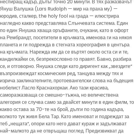
неспиращ кадър, дълъг точно 20 минути. В тях разказвачът
Януш Валушка (Lars Rudolph — мир на праха му) —
юродив, сталкер, the holy fool на града — илюстрира
нагледно какво представлява Слънчевата система. Един
по един Янушка хваща оръфаните, очукани, като в офорт
на Рембрандт, посетители в кръчмата, именова ги на някоя
планета и ги подрежда в стегната хореография в центъра
на кръчмата. Нарежда им да се въртят около оста си и те,
кандилкайки се, безпрекословно го правят. Бавно, разбира
се, и отговорно. Янушка следи като диригент как „звездите“
възпроизвеждат космическия ред, танцува между тях и
изрича заклинателните, протоевангелски слова на бъдещия
нобелист Ласло Краснахоркаи. Ако тази красива,
саморазказваща се смешно-тъжна, но величествена
алегория се случва само за двайсет минути в един филм, то
какво остава за 70-те на брой, дълги по година кадъра,
колкото тук живя Бела Тар. Като именоват и подреждат за
теб „нещата“, опори като него дават кураж и задължават
най-малкото да не отвръщаш поглед. Предизвикват да