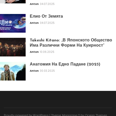
Anton
04.07.2025
Елио От Земята
Anton
04.07.2025
Takeshi Kitano: „В Японското Общество
Има Различни Форми На Куирност“
Anton
10.06.2025
Анатомия На Едно Падане (2023)
Anton
30.03.2025
Proudly powered by WordPress
|
Theme: Magazine O by
Ocean Themes
.