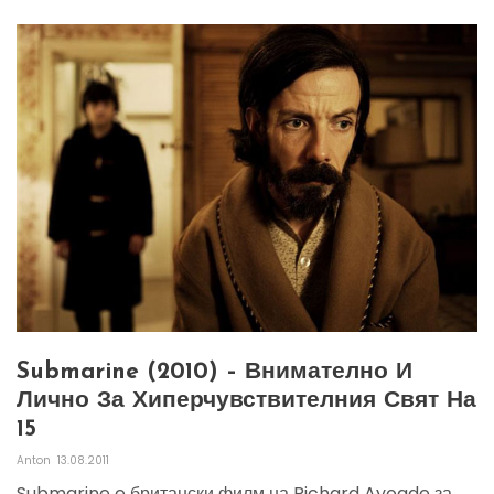
Submarine (2010) – Внимателно И
Лично За Хиперчувствителния Свят На
15
Anton
13.08.2011
Submarine e британски филм на Richard Ayoade за