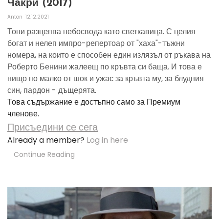
Чакри (2017)
Anton
12.12.2021
Тони разцепва небосвода като светкавица. С целия
богат и нелеп импро-репертоар от "хаха"-тъжни
номера, на които е способен един излязъл от ръкава на
Роберто Бенини жалеещ по кръвта си баща. И това е
нищо по малко от шок и ужас за кръвта му, за блудния
син, пардон - дъщерята.
Това съдържание е достъпно само за Премиум
членове.
Присъедини се сега
Already a member?
Log in here
Continue Reading