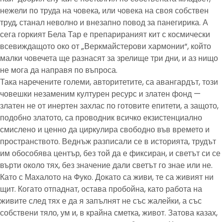
нежели по труда на човека, или човека на своя собствен
труд, станал неволно и внезапно повод за панегирика. А
сега горкият Бела Тар е препарираният кит с космически
всевиждащото око от „Веркмайстерови хармонии“, който
малки човечета ще разнасят за зрелище три дни, и аз нищо
не мога да направя по въпроса.
Така наречените големи, авторитетите, са авангардът, този
човешки незаменим културен ресурс и златен фонд —
златен не от инертен захлас по готовите епитети, а защото,
подобно златото, са проводник всичко екзистенциално
смислено и ценно да циркулира свободно във времето и
пространството. Веднъж разписали се в историята, трудът
им обособява център, без той да е фиксиран, и светът си се
върти около тях, без значение дали светът го знае или не.
Като с Махалото на Фуко. Докато са живи, те са живият ни
щит. Когато отпаднат, остава пробойна, като работа на
живите след тях е да я запълнят не със жалейки, а със
собствени тяло, ум и, в крайна сметка, живот. Затова казах,