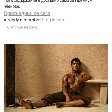
Това съдържание е достъпно само за Премиум
членове.
Присъедини се сега
Already a member?
Log in here
Continue Reading