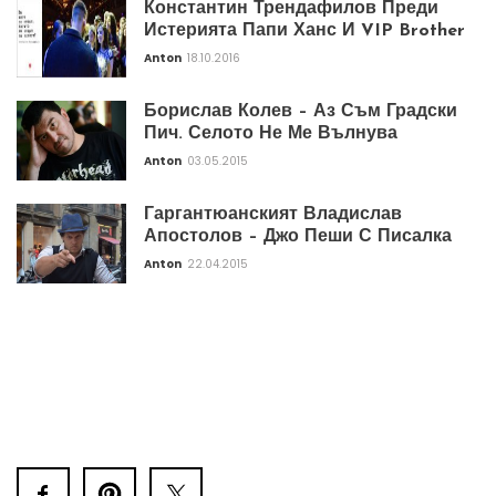
Константин Трендафилов Преди
Истерията Папи Ханс И VIP Brother
Anton
18.10.2016
Борислав Колев – Аз Съм Градски
Пич. Селото Не Ме Вълнува
Anton
03.05.2015
Гаргантюанският Владислав
Апостолов – Джо Пеши С Писалка
Anton
22.04.2015