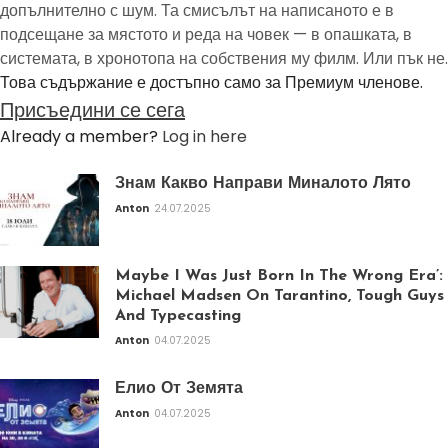
допълнително с шум. Та смисълът на написаното е в
подсещане за мястото и реда на човек — в опашката, в
системата, в хронотопа на собствения му филм. Или пък не.
Това съдържание е достъпно само за Премиум членове.
Присъедини се сега
Already a member?
Log in here
Знам Какво Направи Миналото Лято
Anton
24.07.2025
Maybe I Was Just Born In The Wrong Era’:
Michael Madsen On Tarantino, Tough Guys
And Typecasting
Anton
04.07.2025
Елио От Земята
Anton
04.07.2025