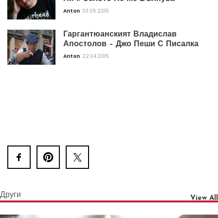
Anton
03.05.2015
Гаргантюанският Владислав
Апостолов – Джо Пеши С Писалка
Anton
22.04.2015
Други
View All