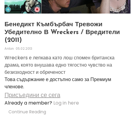
Бенедикт Къмбърбач Тревожи
Убедително В Wreckers / Вредители
(2011)
Anton
05.02.2013
Wreckers е лепкава като лош спомен британска
драма, която внушава едно тягостно чувство на
безизходност и обреченост
Това съдържание е достъпно само за Премиум
членове.
Присъедини се сега
Already a member?
Log in here
Continue Reading