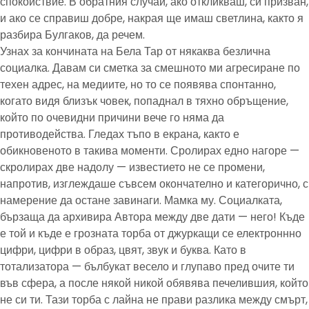
спокойствие. В обратния случай, ако откликваш, си призван,
и ако се справиш добре, накрая ще имаш светлина, както я
разбира Булгаков, да речем.
Узнах за кончината на Бела Тар от някаква безлична
социалка. Давам си сметка за смешното ми агресиране по
техен адрес, на медиите, но то се появява спонтанно,
когато видя близък човек, попаднал в тяхно обръщение,
който по очевидни причини вече го няма да
противодейства. Гледах тъпо в екрана, както е
обикновеното в такива моменти. Сролирах едно нагоре —
скролирах две надолу — известието не се промени,
напротив, изглеждаше съвсем окончателно и категорично, с
намерение да остане завинаги. Мамка му. Социалката,
бързаща да архивира Автора между две дати — него! Къде
е той и къде е грозната торба от джуркащи се електроннно
цифри, цифри в образ, цвят, звук и буква. Като в
тотализатора — бълбукат весело и глупаво пред очите ти
във сфера, а после някой никой обявява печелившия, който
не си ти. Тази торба с лайна не прави разлика между смърт,