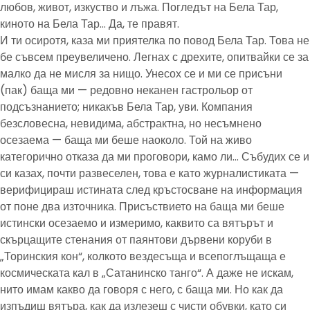
любов, живот, изкуство и лъжа. Погледът на Бела Тар,
киното на Бела Тар… Да, те правят.
И ти осиротя, каза ми приятелка по повод Бела Тар. Това не
бе съвсем преувеличено. Легнах с дрехите, опитвайки се за
малко да не мисля за нищо. Унесох се и ми се присъни
(пак) баща ми — редовно неканен гастрольор от
подсъзнанието; никакъв Бела Тар, уви. Компания
безсловесна, невидима, абстрактна, но несъмнено
осезаема — баща ми беше наоколо. Той на живо
категорично отказа да ми проговори, камо ли… Събудих се и
си казах, почти развеселен, това е като журналистиката —
верифицираш истината след кръстосване на информация
от поне два източника. Присъствието на баща ми беше
истински осезаемо и измеримо, каквито са вятърът и
скърцащите стенания от паянтови дървени коруби в
„Торинския кон“, колкото вездесъща и всепоглъщаща е
космическата кал в „Сатанинско танго“. А даже не искам,
нито имам какво да говоря с него, с баща ми. Но как да
изпъдиш вятъра, как да излезеш с чисти обувки, като си