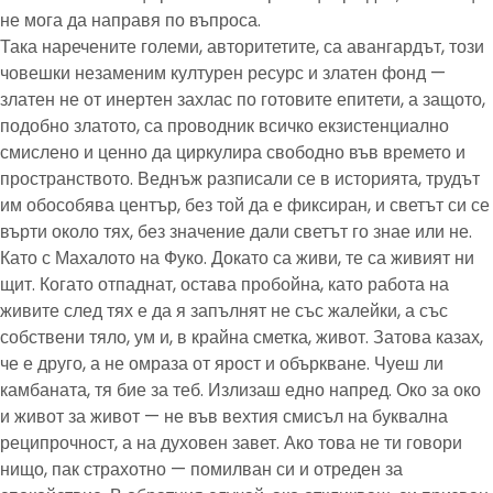
не мога да направя по въпроса.
Така наречените големи, авторитетите, са авангардът, този
човешки незаменим културен ресурс и златен фонд —
златен не от инертен захлас по готовите епитети, а защото,
подобно златото, са проводник всичко екзистенциално
смислено и ценно да циркулира свободно във времето и
пространството. Веднъж разписали се в историята, трудът
им обособява център, без той да е фиксиран, и светът си се
върти около тях, без значение дали светът го знае или не.
Като с Махалото на Фуко. Докато са живи, те са живият ни
щит. Когато отпаднат, остава пробойна, като работа на
живите след тях е да я запълнят не със жалейки, а със
собствени тяло, ум и, в крайна сметка, живот. Затова казах,
че е друго, а не омраза от ярост и объркване. Чуеш ли
камбаната, тя бие за теб. Излизаш едно напред. Око за око
и живот за живот — не във вехтия смисъл на буквална
реципрочност, а на духовен завет. Ако това не ти говори
нищо, пак страхотно — помилван си и отреден за