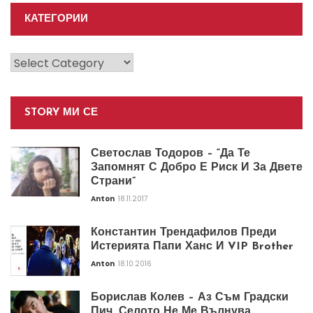
КАТЕГОРИИ
Категории
STORY МИ СЕ
Светослав Тодоров – “Да Те
Запомнят С Добро Е Риск И За Двете
Страни”
Anton
18.11.2017
Константин Трендафилов Преди
Истерията Папи Ханс И VIP Brother
Anton
18.10.2016
Борислав Колев – Аз Съм Градски
Пич. Селото Не Ме Вълнува