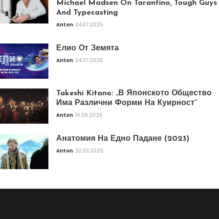
Michael Madsen On Tarantino, Tough Guys
And Typecasting
Anton
04.07.2025
Елио От Земята
Anton
04.07.2025
Takeshi Kitano: „В Японското Общество
Има Различни Форми На Куирност“
Anton
10.06.2025
Анатомия На Едно Падане (2023)
Anton
30.03.2025