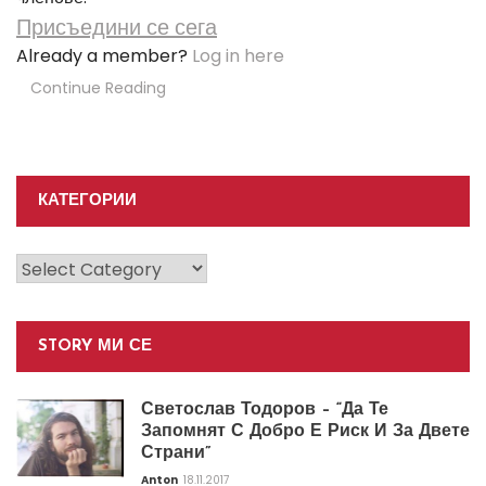
Присъедини се сега
Already a member?
Log in here
Continue Reading
КАТЕГОРИИ
Категории
STORY МИ СЕ
Светослав Тодоров – “Да Те
Запомнят С Добро Е Риск И За Двете
Страни”
Anton
18.11.2017