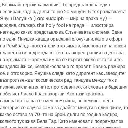
„Веркмайстерски хармонии“. То представлява един
неспиращ кадър, дълъг точно 20 минути. В тях разказвачът
Януш Валушка (Lars Rudolph — мир на праха му) —
юродив, сталкер, the holy fool на града — илюстрира
нагледно какво представлява Слънчевата система. Един
по един Янушка хваща оръфаните, очукани, като в офорт
на Рембрандт, посетители в кръчмата, именова ги на някоя
планета и ги подрежда в стегната хореография в центъра
на кръчмата. Нарежда им да се въртят около оста си и те,
кандилкайки се, безпрекословно го правят. Бавно, разбира
се, и отговорно. Янушка следи като диригент как „звездите“
възпроизвеждат космическия ред, танцува между тях и
изрича заклинателните, протоевангелски слова на бъдещия
нобелист Ласло Краснахоркаи. Ако тази красива,
саморазказваща се смешно-тъжна, но величествена
алегория се случва само за двайсет минути в един филм, то
какво остава за 70-те на брой, дълги по година кадъра,
колкото тук живя Бела Тар. Като именоват и подреждат за