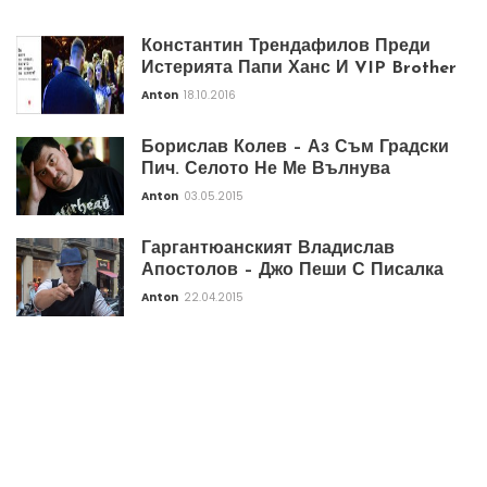
Константин Трендафилов Преди
Истерията Папи Ханс И VIP Brother
Anton
18.10.2016
Борислав Колев – Аз Съм Градски
Пич. Селото Не Ме Вълнува
Anton
03.05.2015
Гаргантюанският Владислав
Апостолов – Джо Пеши С Писалка
Anton
22.04.2015