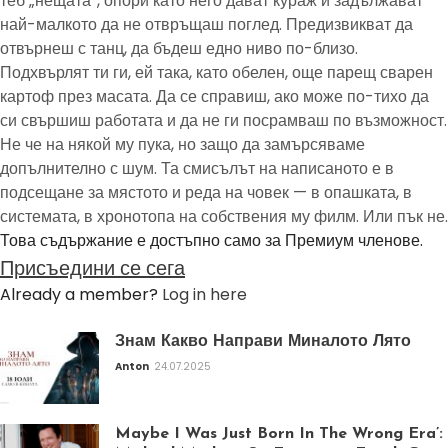
теб „нещата“, опори като него дават кураж и задължават
най-малкото да не отвръщаш поглед. Предизвикват да
отвърнеш с танц, да бъдеш едно ниво по-близо.
Подхвърлят ти ги, ей така, като обелен, още парещ сварен
картоф през масата. Да се справиш, ако може по-тихо да
си свършиш работата и да не ги посрамваш по възможност.
Не че на някой му пука, но защо да замърсяваме
допълнително с шум. Та смисълът на написаното е в
подсещане за мястото и реда на човек — в опашката, в
системата, в хронотопа на собствения му филм. Или пък не.
Това съдържание е достъпно само за Премиум членове.
Присъедини се сега
Already a member?
Log in here
Знам Какво Направи Миналото Лято
Anton
24.07.2025
Maybe I Was Just Born In The Wrong Era’: