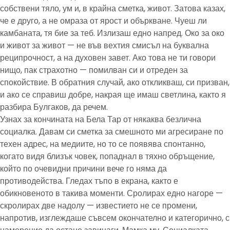
собствени тяло, ум и, в крайна сметка, живот. Затова казах,
че е друго, а не омраза от ярост и объркване. Чуеш ли
камбаната, тя бие за теб. Излизаш едно напред. Око за око
и живот за живот — не във вехтия смисъл на буквална
реципрочност, а на духовен завет. Ако това не ти говори
нищо, пак страхотно — помилван си и отреден за
спокойствие. В обратния случай, ако откликваш, си призван,
и ако се справиш добре, накрая ще имаш светлина, както я
разбира Булгаков, да речем.
Узнах за кончината на Бела Тар от някаква безлична
социалка. Давам си сметка за смешното ми агресиране по
техен адрес, на медиите, но то се появява спонтанно,
когато видя близък човек, попаднал в тяхно обръщение,
който по очевидни причини вече го няма да
противодейства. Гледах тъпо в екрана, както е
обикновеното в такива моменти. Сролирах едно нагоре —
скролирах две надолу — известието не се промени,
напротив, изглеждаше съвсем окончателно и категорично, с