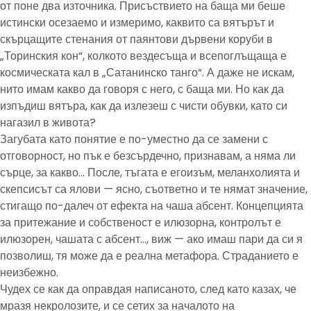
от поне два източника. Присъствието на баща ми беше
истински осезаемо и измеримо, каквито са вятърът и
скърцащите стенания от паянтови дървени коруби в
„Торинския кон“, колкото вездесъща и всепоглъщаща е
космическата кал в „Сатанинско танго“. А даже не искам,
нито имам какво да говоря с него, с баща ми. Но как да
изпъдиш вятъра, как да излезеш с чисти обувки, като си
нагазил в живота?
Загубата като понятие е по-уместно да се замени с
отговорност, но пък е безсърдечно, признавам, а няма ли
сърце, за какво… После, тъгата е егоизъм, меланхолията и
скепсисът са ялови — ясно, съответно и те нямат значение,
стигащо по-далеч от ефекта на чаша абсент. Концепцията
за притежание и собственост е илюзорна, контролът е
илюзорен, чашата с абсент…, виж — ако имаш пари да си я
позволиш, тя може да е реална метафора. Страданието е
неизбежно.
Чудех се как да оправдая написаното, след като казах, че
мразя некролозите, и се сетих за началото на