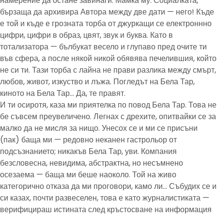
намерение да остане завинаги. Мамка му. Социалката,
бързаща да архивира Автора между две дати — него! Къде
е той и къде е грозната торба от джуркащи се електроннно
цифри, цифри в образ, цвят, звук и буква. Като в
тотализатора — бълбукат весело и глупаво пред очите ти
във сфера, а после някой никой обявява печелившия, който
не си ти. Тази торба с лайна не прави разлика между смърт,
любов, живот, изкуство и лъжа. Погледът на Бела Тар,
киното на Бела Тар… Да, те правят.
И ти осиротя, каза ми приятелка по повод Бела Тар. Това не
бе съвсем преувеличено. Легнах с дрехите, опитвайки се за
малко да не мисля за нищо. Унесох се и ми се присъни
(пак) баща ми — редовно неканен гастрольор от
подсъзнанието; никакъв Бела Тар, уви. Компания
безсловесна, невидима, абстрактна, но несъмнено
осезаема — баща ми беше наоколо. Той на живо
категорично отказа да ми проговори, камо ли… Събудих се и
си казах, почти развеселен, това е като журналистиката —
верифицираш истината след кръстосване на информация