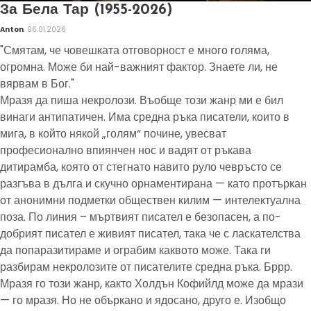
За Бела Тар (1955-2026)
Anton
06.01.2026
"Смятам, че човешката отговорност е много голяма,
огромна. Може би най-важният фактор. Знаете ли, не
вярвам в Бог."
Мразя да пиша некролози. Въобще този жанр ми е бил
винаги антипатичен. Има средна ръка писатели, които в
мига, в който някой „голям“ почине, увесват
професионално впиянчен нос и вадят от ръкава
дитирамба, която от стегнато навито руло чевръсто се
разгъва в дълга и скучно орнаментирана — като протъркан
от анонимни подметки обществен килим — интелектуална
поза. По линия – мъртвият писател е безопасен, а по-
добрият писател е живият писател, така че с ласкателства
да попаразитираме и ограбим каквото може. Така ги
разбирам некролозите от писателите средна ръка. Бррр.
Мразя го този жанр, както Холдън Кофийлд може да мрази
— го мразя. Но не объркано и ядосано, друго е. Изобщо