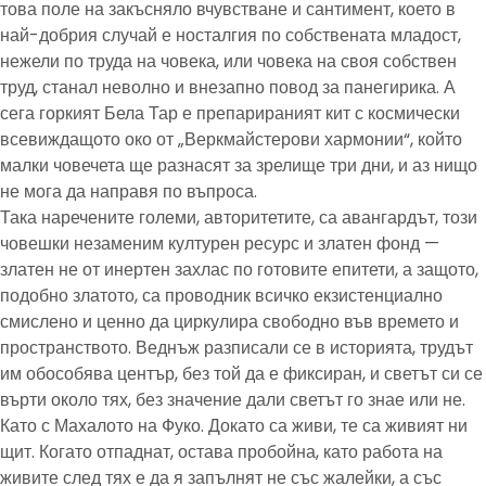
това поле на закъсняло вчувстване и сантимент, което в
най-добрия случай е носталгия по собствената младост,
нежели по труда на човека, или човека на своя собствен
труд, станал неволно и внезапно повод за панегирика. А
сега горкият Бела Тар е препарираният кит с космически
всевиждащото око от „Веркмайстерови хармонии“, който
малки човечета ще разнасят за зрелище три дни, и аз нищо
не мога да направя по въпроса.
Така наречените големи, авторитетите, са авангардът, този
човешки незаменим културен ресурс и златен фонд —
златен не от инертен захлас по готовите епитети, а защото,
подобно златото, са проводник всичко екзистенциално
смислено и ценно да циркулира свободно във времето и
пространството. Веднъж разписали се в историята, трудът
им обособява център, без той да е фиксиран, и светът си се
върти около тях, без значение дали светът го знае или не.
Като с Махалото на Фуко. Докато са живи, те са живият ни
щит. Когато отпаднат, остава пробойна, като работа на
живите след тях е да я запълнят не със жалейки, а със