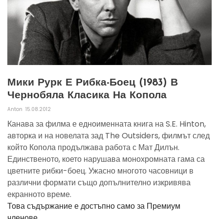
Мики Рурк Е Рибка-Боец (1983) В
Чернобяла Класика На Копола
Anton
15.08.2012
Канава за филма е едноименната книга на S.E. Hinton,
авторка и на новелата зад The Outsiders, филмът след
който Копола продължава работа с Мат Дилън.
Единственото, което нарушава монохромната гама са
цветните рибки-боец. Ужасно многото часовници в
различни формати също допълнително изкривява
екранното време.
Това съдържание е достъпно само за Премиум
членове.