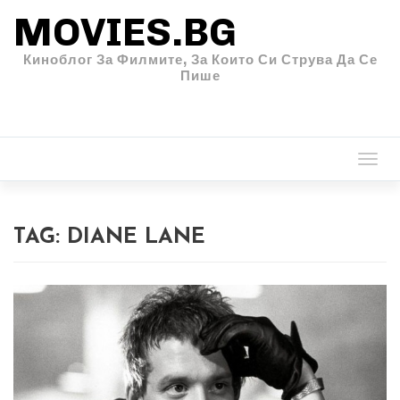
MOVIES.BG
Киноблог За Филмите, За Които Си Струва Да Се
Пише
Togg
navi
TAG:
DIANE LANE