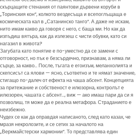
скърцащите стенания от паянтови дървени коруби в
„Торинския кон“, колкото вездесъща и всепоглъщаща е
космическата кал в „Сатанинско танго“. А даже не искам,
нито имам какво да говоря с него, с баща ми. Но как да
изпъдиш вятъра, как да излезеш с чисти обувки, като си
нагазил в живота?
Загубата като понятие е по-уместно да се замени с
отговорност, но пък е безсърдечно, признавам, а няма ли
сърце, за какво… После, тъгата е егоизъм, меланхолията и
скепсисът са ялови — ясно, съответно и те нямат значение,
стигащо по-далеч от ефекта на чаша абсент. Концепцията
за притежание и собственост е илюзорна, контролът е
илюзорен, чашата с абсент…, виж — ако имаш пари да си я
позволиш, тя може да е реална метафора. Страданието е
неизбежно.
Чудех се как да оправдая написаното, след като казах, че
мразя некролозите, и се сетих за началото на
„Веркмайстерски хармонии“. То представлява един