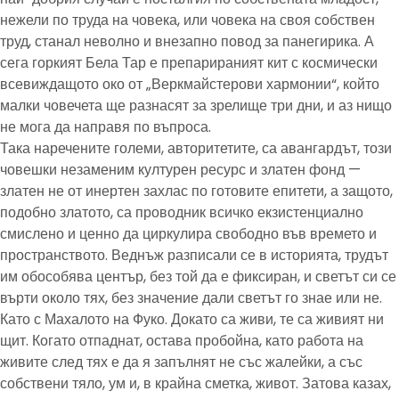
нежели по труда на човека, или човека на своя собствен
труд, станал неволно и внезапно повод за панегирика. А
сега горкият Бела Тар е препарираният кит с космически
всевиждащото око от „Веркмайстерови хармонии“, който
малки човечета ще разнасят за зрелище три дни, и аз нищо
не мога да направя по въпроса.
Така наречените големи, авторитетите, са авангардът, този
човешки незаменим културен ресурс и златен фонд —
златен не от инертен захлас по готовите епитети, а защото,
подобно златото, са проводник всичко екзистенциално
смислено и ценно да циркулира свободно във времето и
пространството. Веднъж разписали се в историята, трудът
им обособява център, без той да е фиксиран, и светът си се
върти около тях, без значение дали светът го знае или не.
Като с Махалото на Фуко. Докато са живи, те са живият ни
щит. Когато отпаднат, остава пробойна, като работа на
живите след тях е да я запълнят не със жалейки, а със
собствени тяло, ум и, в крайна сметка, живот. Затова казах,