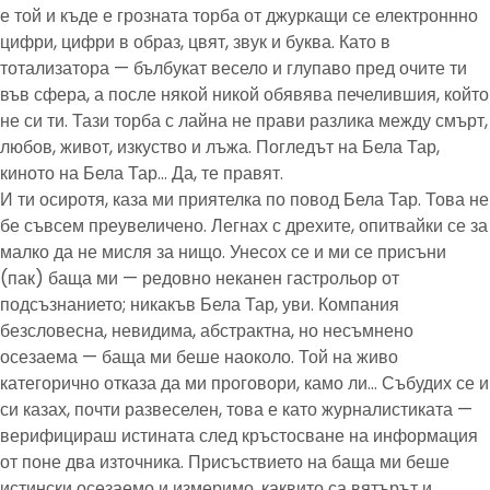
е той и къде е грозната торба от джуркащи се електроннно
цифри, цифри в образ, цвят, звук и буква. Като в
тотализатора — бълбукат весело и глупаво пред очите ти
във сфера, а после някой никой обявява печелившия, който
не си ти. Тази торба с лайна не прави разлика между смърт,
любов, живот, изкуство и лъжа. Погледът на Бела Тар,
киното на Бела Тар… Да, те правят.
И ти осиротя, каза ми приятелка по повод Бела Тар. Това не
бе съвсем преувеличено. Легнах с дрехите, опитвайки се за
малко да не мисля за нищо. Унесох се и ми се присъни
(пак) баща ми — редовно неканен гастрольор от
подсъзнанието; никакъв Бела Тар, уви. Компания
безсловесна, невидима, абстрактна, но несъмнено
осезаема — баща ми беше наоколо. Той на живо
категорично отказа да ми проговори, камо ли… Събудих се и
си казах, почти развеселен, това е като журналистиката —
верифицираш истината след кръстосване на информация
от поне два източника. Присъствието на баща ми беше
истински осезаемо и измеримо, каквито са вятърът и