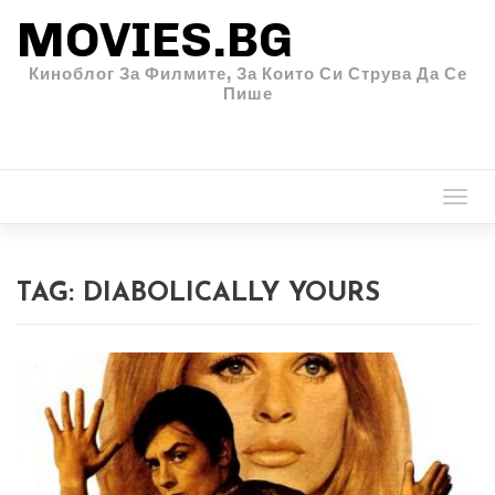
MOVIES.BG
Киноблог За Филмите, За Които Си Струва Да Се
Пише
Togg
navi
TAG:
DIABOLICALLY YOURS