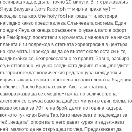
неспиращ кадър, дълъг точно 20 минути. В тях разказвачът
Януш Валушка (Lars Rudolph — мир на праха му) —
юродив, сталкер, the holy fool на града — илюстрира
нагледно какво представлява Слънчевата система. Един
по един Янушка хваща оръфаните, очукани, като в офорт
на Рембрандт, посетители в кръчмата, именова ги на някоя
планета и ги подрежда в стегната хореография в центъра
на кръчмата. Нарежда им да се въртят около оста си и те,
кандилкайки се, безпрекословно го правят. Бавно, разбира
се, и отговорно. Янушка следи като диригент как „звездите“
възпроизвеждат космическия ред, танцува между тях и
изрича заклинателните, протоевангелски слова на бъдещия
нобелист Ласло Краснахоркаи. Ако тази красива,
саморазказваща се смешно-тъжна, но величествена
алегория се случва само за двайсет минути в един филм, то
какво остава за 70-те на брой, дълги по година кадъра,
колкото тук живя Бела Тар. Като именоват и подреждат за
теб „нещата“, опори като него дават кураж и задължават
най-малкото да не отвръщаш поглед. Предизвикват да