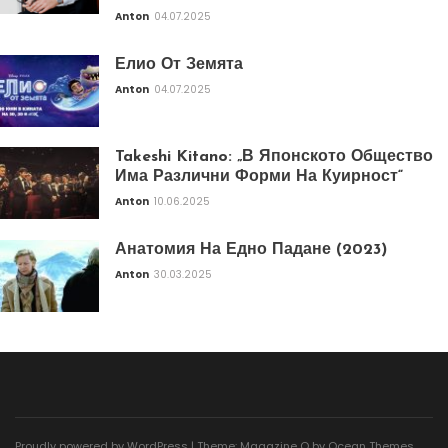
Anton
04.07.2025
Елио От Земята
Anton
04.07.2025
Takeshi Kitano: „В Японското Общество
Има Различни Форми На Куирност“
Anton
10.06.2025
Анатомия На Едно Падане (2023)
Anton
30.03.2025
Proudly powered by WordPress
|
Theme: Magazine O by
Ocean Themes
.