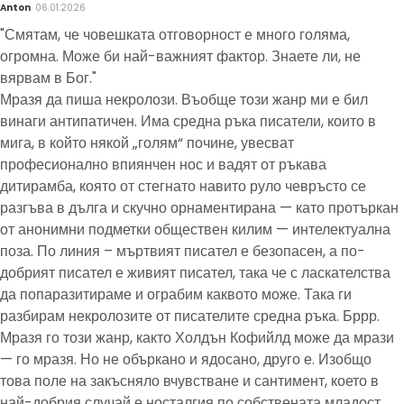
Anton
06.01.2026
"Смятам, че човешката отговорност е много голяма,
огромна. Може би най-важният фактор. Знаете ли, не
вярвам в Бог."
Мразя да пиша некролози. Въобще този жанр ми е бил
винаги антипатичен. Има средна ръка писатели, които в
мига, в който някой „голям“ почине, увесват
професионално впиянчен нос и вадят от ръкава
дитирамба, която от стегнато навито руло чевръсто се
разгъва в дълга и скучно орнаментирана — като протъркан
от анонимни подметки обществен килим — интелектуална
поза. По линия – мъртвият писател е безопасен, а по-
добрият писател е живият писател, така че с ласкателства
да попаразитираме и ограбим каквото може. Така ги
разбирам некролозите от писателите средна ръка. Бррр.
Мразя го този жанр, както Холдън Кофийлд може да мрази
— го мразя. Но не объркано и ядосано, друго е. Изобщо
това поле на закъсняло вчувстване и сантимент, което в
най-добрия случай е носталгия по собствената младост,