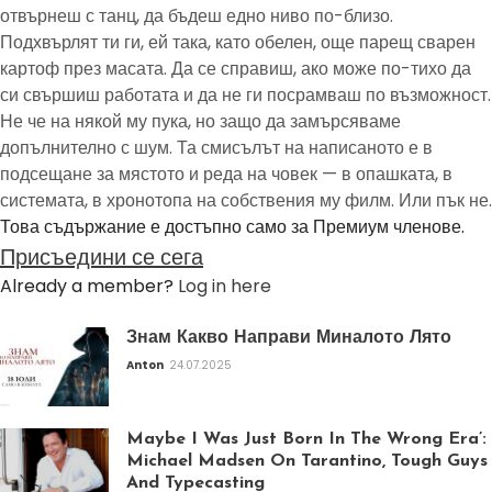
отвърнеш с танц, да бъдеш едно ниво по-близо.
Подхвърлят ти ги, ей така, като обелен, още парещ сварен
картоф през масата. Да се справиш, ако може по-тихо да
си свършиш работата и да не ги посрамваш по възможност.
Не че на някой му пука, но защо да замърсяваме
допълнително с шум. Та смисълът на написаното е в
подсещане за мястото и реда на човек — в опашката, в
системата, в хронотопа на собствения му филм. Или пък не.
Това съдържание е достъпно само за Премиум членове.
Присъедини се сега
Already a member?
Log in here
Знам Какво Направи Миналото Лято
Anton
24.07.2025
Maybe I Was Just Born In The Wrong Era’:
Michael Madsen On Tarantino, Tough Guys
And Typecasting