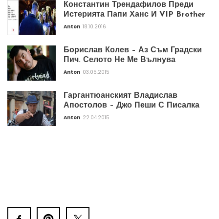
Константин Трендафилов Преди
Истерията Папи Ханс И VIP Brother
Anton
18.10.2016
Борислав Колев – Аз Съм Градски
Пич. Селото Не Ме Вълнува
Anton
03.05.2015
Гаргантюанският Владислав
Апостолов – Джо Пеши С Писалка
Anton
22.04.2015