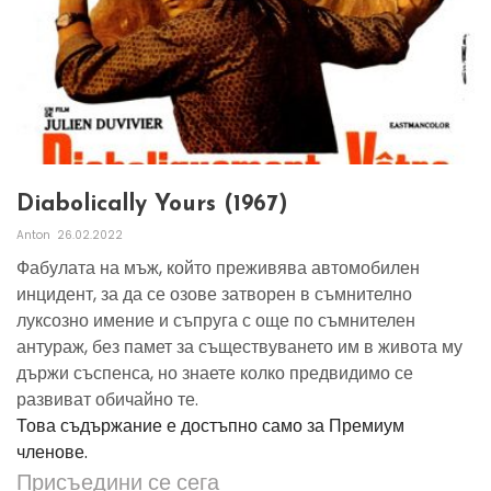
Diabolically Yours (1967)
Anton
26.02.2022
Фабулата на мъж, който преживява автомобилен
инцидент, за да се озове затворен в съмнително
луксозно имение и съпруга с още по съмнителен
антураж, без памет за съществуването им в живота му
държи съспенса, но знаете колко предвидимо се
развиват обичайно те.
Това съдържание е достъпно само за Премиум
членове.
Присъедини се сега