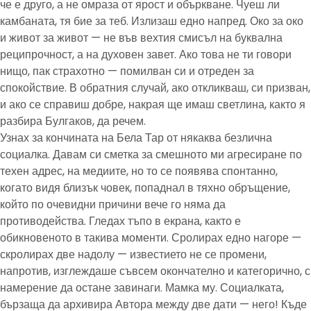
че е друго, а не омраза от ярост и объркване. Чуеш ли
камбаната, тя бие за теб. Излизаш едно напред. Око за око
и живот за живот — не във вехтия смисъл на буквална
реципрочност, а на духовен завет. Ако това не ти говори
нищо, пак страхотно — помилван си и отреден за
спокойствие. В обратния случай, ако откликваш, си призван,
и ако се справиш добре, накрая ще имаш светлина, както я
разбира Булгаков, да речем.
Узнах за кончината на Бела Тар от някаква безлична
социалка. Давам си сметка за смешното ми агресиране по
техен адрес, на медиите, но то се появява спонтанно,
когато видя близък човек, попаднал в тяхно обръщение,
който по очевидни причини вече го няма да
противодейства. Гледах тъпо в екрана, както е
обикновеното в такива моменти. Сролирах едно нагоре —
скролирах две надолу — известието не се промени,
напротив, изглеждаше съвсем окончателно и категорично, с
намерение да остане завинаги. Мамка му. Социалката,
бързаща да архивира Автора между две дати — него! Къде