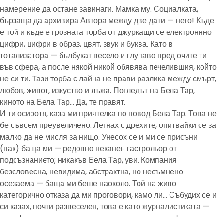
намерение да остане завинаги. Мамка му. Социалката,
бързаща да архивира Автора между две дати — него! Къде
е той и къде е грозната торба от джуркащи се електроннно
цифри, цифри в образ, цвят, звук и буква. Като в
тотализатора — бълбукат весело и глупаво пред очите ти
във сфера, а после някой никой обявява печелившия, който
не си ти. Тази торба с лайна не прави разлика между смърт,
любов, живот, изкуство и лъжа. Погледът на Бела Тар,
киното на Бела Тар… Да, те правят.
И ти осиротя, каза ми приятелка по повод Бела Тар. Това не
бе съвсем преувеличено. Легнах с дрехите, опитвайки се за
малко да не мисля за нищо. Унесох се и ми се присъни
(пак) баща ми — редовно неканен гастрольор от
подсъзнанието; никакъв Бела Тар, уви. Компания
безсловесна, невидима, абстрактна, но несъмнено
осезаема — баща ми беше наоколо. Той на живо
категорично отказа да ми проговори, камо ли… Събудих се и
си казах, почти развеселен, това е като журналистиката —