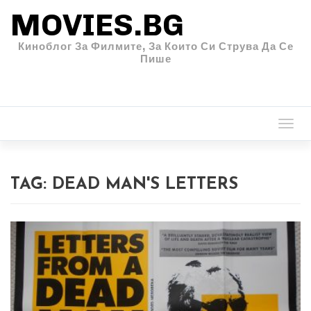
MOVIES.BG
Киноблог За Филмите, За Които Си Струва Да Се
Пише
Togg
navi
TAG:
DEAD MAN'S LETTERS