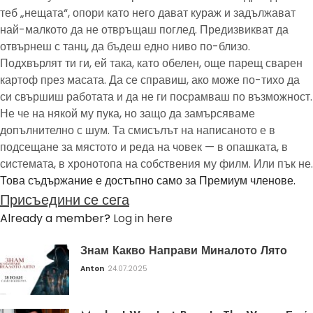
теб „нещата“, опори като него дават кураж и задължават
най-малкото да не отвръщаш поглед. Предизвикват да
отвърнеш с танц, да бъдеш едно ниво по-близо.
Подхвърлят ти ги, ей така, като обелен, още парещ сварен
картоф през масата. Да се справиш, ако може по-тихо да
си свършиш работата и да не ги посрамваш по възможност.
Не че на някой му пука, но защо да замърсяваме
допълнително с шум. Та смисълът на написаното е в
подсещане за мястото и реда на човек — в опашката, в
системата, в хронотопа на собствения му филм. Или пък не.
Това съдържание е достъпно само за Премиум членове.
Присъедини се сега
Already a member?
Log in here
Знам Какво Направи Миналото Лято
Anton
24.07.2025