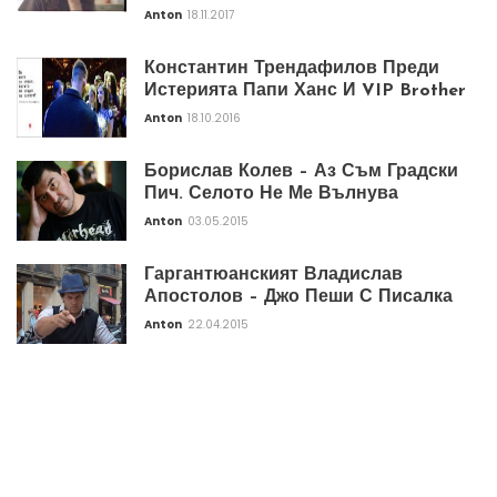
Anton
18.11.2017
Константин Трендафилов Преди
Истерията Папи Ханс И VIP Brother
Anton
18.10.2016
Борислав Колев – Аз Съм Градски
Пич. Селото Не Ме Вълнува
Anton
03.05.2015
Гаргантюанският Владислав
Апостолов – Джо Пеши С Писалка
Anton
22.04.2015