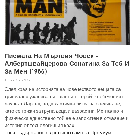
Писмата На Мъртвия Човек –
Албертшвайцерова Сонатина За Теб И
За Мен (1986)
Anton
05.12.2021
След края на историята на човечеството нещата са
тривиално ужасяващи. Главният герой -нобеловият
лауреат Ларсен, води хаотична битка за оцеляване,
като се грижи за група деца и възрастни. Ментално и
физически единствено той не е запокитен в отчаяние и
истерия от технологичния крах.
Това съдържание е достъпно само за Премиум