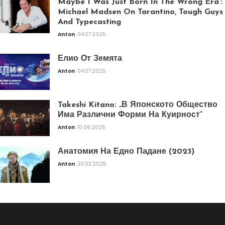
Maybe I Was Just Born In The Wrong Era’:
Michael Madsen On Tarantino, Tough Guys
And Typecasting
Anton
04.07.2025
Елио От Земята
Anton
04.07.2025
Takeshi Kitano: „В Японското Общество
Има Различни Форми На Куирност“
Anton
10.06.2025
Анатомия На Едно Падане (2023)
Anton
30.03.2025