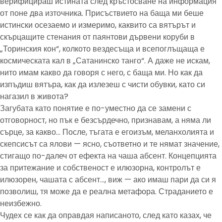
верифицираш истината след кръстосване на информация
от поне два източника. Присъствието на баща ми беше
истински осезаемо и измеримо, каквито са вятърът и
скърцащите стенания от паянтови дървени коруби в
„Торинския кон“, колкото вездесъща и всепоглъщаща е
космическата кал в „Сатанинско танго“. А даже не искам,
нито имам какво да говоря с него, с баща ми. Но как да
изпъдиш вятъра, как да излезеш с чисти обувки, като си
нагазил в живота?
Загубата като понятие е по-уместно да се замени с
отговорност, но пък е безсърдечно, признавам, а няма ли
сърце, за какво… После, тъгата е егоизъм, меланхолията и
скепсисът са ялови — ясно, съответно и те нямат значение,
стигащо по-далеч от ефекта на чаша абсент. Концепцията
за притежание и собственост е илюзорна, контролът е
илюзорен, чашата с абсент…, виж — ако имаш пари да си я
позволиш, тя може да е реална метафора. Страданието е
неизбежно.
Чудех се как да оправдая написаното, след като казах, че