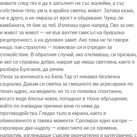
живите след тях е да я запълнят не със жалейки, а със
собствени тяло, ум и, в крайна сметка, живот. Затова казах,
че е друго, а не омраза от ярост и объркване. Чуеш ли
камбаната, тя бие за теб. Излизаш едно напред. Око за око
и живот за живот — не във вехтия смисъл на буквална
реципрочност, а на духовен завет. Ако това не ти говори
нищо, пак страхотно — помилван си и отреден за
спокойствие. В обратния случай, ако откликваш, си призван,
и ако се справиш добре, накрая ще имаш светлина, както я
разбира Булгаков, да речем.
Узнах за кончината на Бела Тар от някаква безлична
социалка. Давам си сметка за смешното ми агресиране по
техен адрес, на медиите, но то се появява спонтанно,
когато видя близък човек, попаднал в тяхно обръщение,
който по очевидни причини вече го няма да
противодейства. Гледах тъпо в екрана, както е
обикновеното в такива моменти. Сролирах едно нагоре —
скролирах две надолу — известието не се промени,
напротив, изглеждаше съвсем окончателно и категорично, с