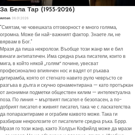
За Бела Тар (1955-2026)
Anton
06.01.2026
"Смятам, че човешката отговорност е много голяма,
огромна. Може би най-важният фактор. Знаете ли, не
вярвам в Бог."
Мразя да пиша некролози. Въобще този жанр ми е бил
винаги антипатичен. Има средна ръка писатели, които в
мига, в който някой „голям“ почине, увесват
професионално впиянчен нос и вадят от ръкава
дитирамба, която от стегнато навито руло чевръсто се
разгъва в дълга и скучно орнаментирана — като протъркан
от анонимни подметки обществен килим — интелектуална
поза. По линия – мъртвият писател е безопасен, а по-
добрият писател е живият писател, така че с ласкателства
да попаразитираме и ограбим каквото може. Така ги
разбирам некролозите от писателите средна ръка. Бррр.
Мразя го този жанр, както Холдън Кофийлд може да мрази