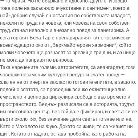
— го мразя. Но не объркано и ядосано, друго е. Изобщо
това поле на закъсняло вчувстване и сантимент, което в
най-добрия случай е носталгия по собствената младост,
нежели по труда на човека, или човека на своя собствен
труд, станал неволно и внезапно повод за панегирика. А
сега горкият Бела Тар е препарираният кит с космически
всевиждащото око от „Веркмайстерови хармонии“, който
малки човечета ще разнасят за зрелище три дни, и аз нищо
не мога да направя по въпроса.
Така наречените големи, авторитетите, са авангардът, този
човешки незаменим културен ресурс и златен фонд —
златен не от инертен захлас по готовите епитети, а защото,
подобно златото, са проводник всичко екзистенциално
смислено и ценно да циркулира свободно във времето и
пространството. Веднъж разписали се в историята, трудът
им обособява център, без той да е фиксиран, и светът си се
върти около тях, без значение дали светът го знае или не.
Като с Махалото на Фуко. Докато са живи, те са живият ни
щит. Когато отпаднат, остава пробойна, като работа на