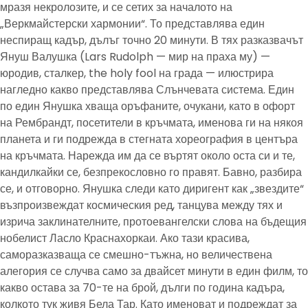
мразя некролозите, и се сетих за началото на
„Веркмайстерски хармонии“. То представлява един
неспиращ кадър, дълъг точно 20 минути. В тях разказвачът
Януш Валушка (Lars Rudolph — мир на праха му) —
юродив, сталкер, the holy fool на града — илюстрира
нагледно какво представлява Слънчевата система. Един
по един Янушка хваща оръфаните, очукани, като в офорт
на Рембрандт, посетители в кръчмата, именова ги на някоя
планета и ги подрежда в стегната хореография в центъра
на кръчмата. Нарежда им да се въртят около оста си и те,
кандилкайки се, безпрекословно го правят. Бавно, разбира
се, и отговорно. Янушка следи като диригент как „звездите“
възпроизвеждат космическия ред, танцува между тях и
изрича заклинателните, протоевангелски слова на бъдещия
нобелист Ласло Краснахоркаи. Ако тази красива,
саморазказваща се смешно-тъжна, но величествена
алегория се случва само за двайсет минути в един филм, то
какво остава за 70-те на брой, дълги по година кадъра,
колкото тук живя Бела Тар. Като именоват и подреждат за