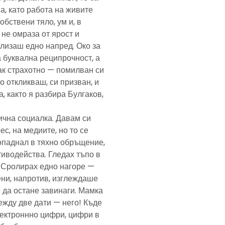
а, като работа на живите
обствени тяло, ум и, в
а не омраза от ярост и
злизаш едно напред. Око за
а буквална реципрочност, а
пак страхотно — помилван си
о откликваш, си призван, и
, както я разбира Булгаков,
лична социалка. Давам си
с, на медиите, но то се
попаднал в тяхно обръщение,
тиводейства. Гледах тъпо в
. Сролирах едно нагоре —
ени, напротив, изглеждаше
 да остане завинаги. Мамка
ежду две дати — него! Къде
електроннно цифри, цифри в