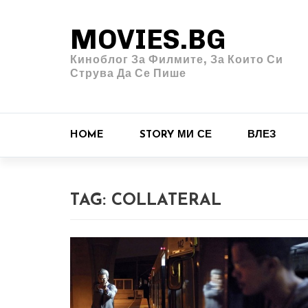
MOVIES.BG
Киноблог За Филмите, За Които Си
Струва Да Се Пише
HOME
STORY МИ СЕ
ВЛЕЗ
TAG:
COLLATERAL