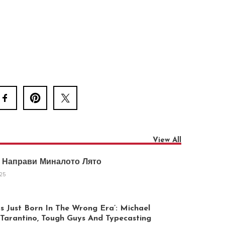
View All
 Направи Миналото Лято
025
 Just Born In The Wrong Era’: Michael
arantino, Tough Guys And Typecasting