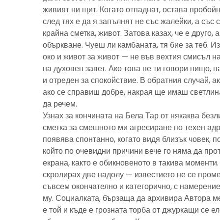
живият ни щит. Когато отпаднат, остава пробойн
след тях е да я запълнят не със жалейки, а със с
крайна сметка, живот. Затова казах, че е друго, 
объркване. Чуеш ли камбаната, тя бие за теб. И
око и живот за живот — не във вехтия смисъл н
на духовен завет. Ако това не ти говори нищо, 
и отреден за спокойствие. В обратния случай, ак
ако се справиш добре, накрая ще имаш светлина
да речем.
Узнах за кончината на Бела Тар от някаква без
сметка за смешното ми агресиране по техен адре
появява спонтанно, когато видя близък човек, 
който по очевидни причини вече го няма да про
екрана, както е обикновеното в такива моменти
скролирах две надолу — известието не се пром
съвсем окончателно и категорично, с намерение
му. Социалката, бързаща да архивира Автора м
е той и къде е грозната торба от джуркащи се 