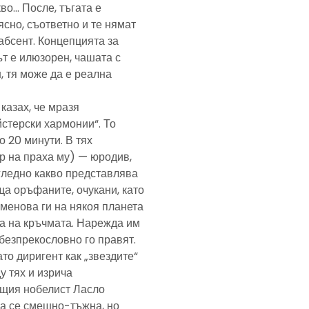
кво… После, тъгата е
ясно, съответно и те нямат
абсент. Концепцията за
т е илюзорен, чашата с
, тя може да е реална
казах, че мразя
йстерски хармонии“. То
 20 минути. В тях
р на праха му) — юродив,
агледно какво представлява
а оръфаните, очукани, като
именова ги на някоя планета
ра на кръчмата. Нарежда им
, безпрекословно го правят.
ато диригент как „звездите“
у тях и изрича
ещия нобелист Ласло
ща се смешно-тъжна, но