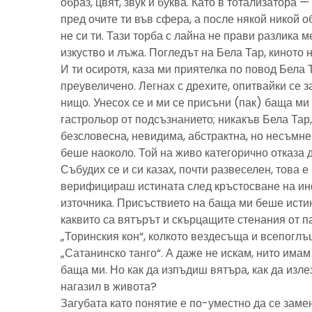
образ, цвят, звук и буква. Като в тотализатора 
пред очите ти във сфера, а после някой никой 
не си ти. Тази торба с лайна не прави разлика м
изкуство и лъжа. Погледът на Бела Тар, киното н
И ти осиротя, каза ми приятелка по повод Бела 
преувеличено. Легнах с дрехите, опитвайки се з
нищо. Унесох се и ми се присъни (пак) баща м
гастрольор от подсъзнанието; никакъв Бела Тар
безсловесна, невидима, абстрактна, но несъмн
беше наоколо. Той на живо категорично отказа 
Събудих се и си казах, почти развеселен, това 
верифицираш истината след кръстосване на ин
източника. Присъствието на баща ми беше исти
каквито са вятърът и скърцащите стенания от п
„Торинския кон“, колкото вездесъща и всепоглъ
„Сатанинско танго“. А даже не искам, нито имам 
баща ми. Но как да изпъдиш вятъра, как да излез
нагазил в живота?
Загубата като понятие е по-уместно да се замен