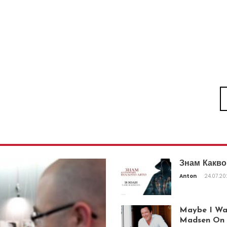
Знам Какво
Anton
24.07.2
Maybe I Was
Madsen On T