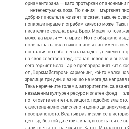
орнаментирана — като протъркан от анонимни 
— интелектуална поза. По линия – мъртвият пис
добрият писател е живият писател, така че с ла
попаразитираме и ограбим каквото може. Така г
писателите средна ръка. Бррр. Мразя го този ж
може да мрази — го мразя. Но не объркано и ядо
поле на закъсняло вчувстване и сантимент, кое
носталгия по собствената младост, нежели по тр
на своя собствен труд, станал неволно и внезап
сега горкият Бела Тар е препарираният кит с к
от „Веркмайстерови хармонии“, който малки чов
зрелище три дни, и аз нищо не мога да направя 
Така наречените големи, авторитетите, са аванг
незаменим културен ресурс и златен фонд — зла
по готовите епитети, а защото, подобно златото
екзистенциално смислено и ценно да циркулира
пространството. Веднъж разписали се в история
център, без той да е фиксиран, и светът си се въ
дали светът го знае или не. Като с Махалото на 