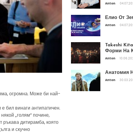
Anton
04.07.2
Елио От Зе
Anton
04.07.2
Takeshi Ki
Форми На К
Anton
10.06.20
Анатомия Н
Anton
30.03.2
яма, огромна. Може би най-
 е бил винаги антипатичен.
 някой „голям“ почине,
т ръкава дитирамба, която
дълга и скучно