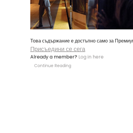
Това съдържание е достъпно само за Премиу
Присъедини се сега
Already a member?
Log in here
Continue Reading