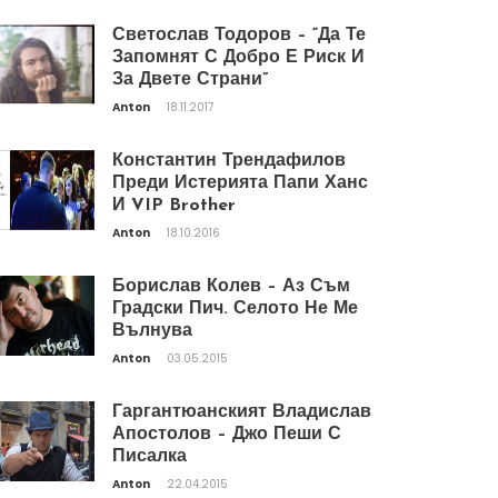
Светослав Тодоров – “Да Те
Запомнят С Добро Е Риск И
За Двете Страни”
Anton
18.11.2017
Константин Трендафилов
Преди Истерията Папи Ханс
И VIP Brother
Anton
18.10.2016
Борислав Колев – Аз Съм
Градски Пич. Селото Не Ме
Вълнува
Anton
03.05.2015
Гаргантюанският Владислав
Апостолов – Джо Пеши С
Писалка
Anton
22.04.2015