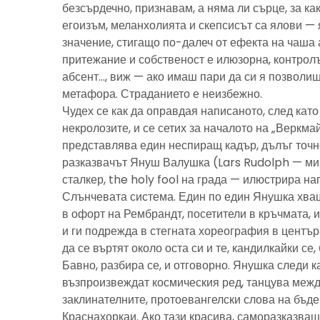
безсърдечно, признавам, а няма ли сърце, за ка
егоизъм, меланхолията и скепсисът са ялови — 
значение, стигащо по-далеч от ефекта на чаша 
притежание и собственост е илюзорна, контролъ
абсент…, виж — ако имаш пари да си я позволиш
метафора. Страданието е неизбежно.
Чудех се как да оправдая написаното, след като 
некролозите, и се сетих за началото на „Веркма
представлява един неспиращ кадър, дълъг точно
разказвачът Януш Валушка (Lars Rudolph — ми
сталкер, the holy fool на града — илюстрира н
Слънчевата система. Един по един Янушка хващ
в офорт на Рембрандт, посетители в кръчмата, 
и ги подрежда в стегната хореография в центъ
да се въртят около оста си и те, кандилкайки се
Бавно, разбира се, и отговорно. Янушка следи к
възпроизвеждат космическия ред, танцува межд
заклинателните, протоевангелски слова на бъд
Краснахоркаи. Ако тази красива, саморазказва