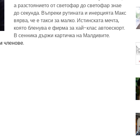
а разстоянието от светофар до светофар знае
до секунда. Въпреки рутината и инерцията Макс
вярва, че е такси за малко. Истинската мечта,
която бленува е фирма за хай-клас автоескорт.
В сенника държи картичка на Малдивите.
м членове.