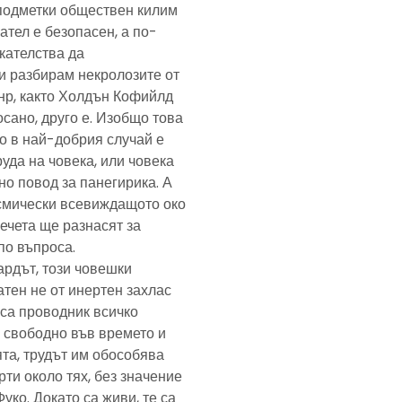
подметки обществен килим
ател е безопасен, а по-
скателства да
и разбирам некролозите от
анр, както Холдън Кофийлд
сано, друго е. Изобщо това
то в най-добрия случай е
уда на човека, или човека
но повод за панегирика. А
осмически всевиждащото око
ечета ще разнасят за
по въпроса.
ардът, този човешки
тен не от инертен захлас
, са проводник всичко
 свободно във времето и
та, трудът им обособява
рти около тях, без значение
Фуко. Докато са живи, те са