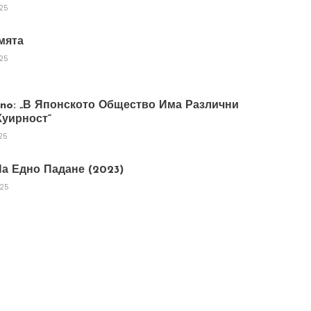
025
мята
025
tano: „В Японското Общество Има Различни
уирност“
25
а Едно Падане (2023)
025