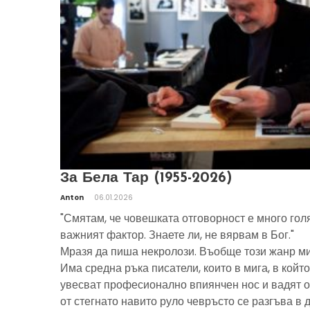
За Бела Тар (1955-2026)
Anton
06.01.2026
"Смятам, че човешката отговорност е много гол
важният фактор. Знаете ли, не вярвам в Бог."
Мразя да пиша некролози. Въобще този жанр ми
Има средна ръка писатели, които в мига, в който
увесват професионално впиянчен нос и вадят о
от стегнато навито руло чевръсто се разгъва в 