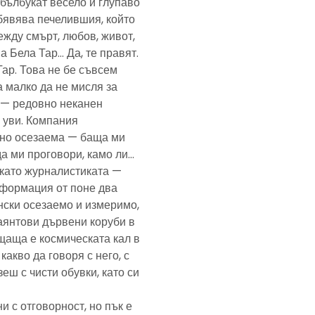
— бълбукат весело и глупаво
обявява печелившия, който
ежду смърт, любов, живот,
а Бела Тар… Да, те правят.
Тар. Това не бе съвсем
а малко да не мисля за
и — редовно неканен
, уви. Компания
ено осезаема — баща ми
да ми проговори, камо ли…
е като журналистиката —
формация от поне два
нски осезаемо и измеримо,
аянтови дървени коруби в
щаща е космическата кал в
какво да говоря с него, с
еш с чисти обувки, като си
и с отговорност, но пък е