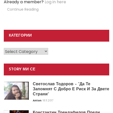
Already a member?
Log in here
Continue Reading
КАТЕГОРИИ
Категории
STORY МИ СЕ
Светослав Тодоров – “Да Те
Запомнят С Добро Е Риск И За Двете
Страни”
Anton
18.11.2017
Константин Трендафилов Преди