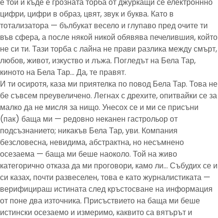
е той и къде е грозната торба от джуркащи се електроннно
цифри, цифри в образ, цвят, звук и буква. Като в
тотализатора — бълбукат весело и глупаво пред очите ти
във сфера, а после някой никой обявява печелившия, който
не си ти. Тази торба с лайна не прави разлика между смърт,
любов, живот, изкуство и лъжа. Погледът на Бела Тар,
киното на Бела Тар… Да, те правят.
И ти осиротя, каза ми приятелка по повод Бела Тар. Това не
бе съвсем преувеличено. Легнах с дрехите, опитвайки се за
малко да не мисля за нищо. Унесох се и ми се присъни
(пак) баща ми — редовно неканен гастрольор от
подсъзнанието; никакъв Бела Тар, уви. Компания
безсловесна, невидима, абстрактна, но несъмнено
осезаема — баща ми беше наоколо. Той на живо
категорично отказа да ми проговори, камо ли… Събудих се и
си казах, почти развеселен, това е като журналистиката —
верифицираш истината след кръстосване на информация
от поне два източника. Присъствието на баща ми беше
истински осезаемо и измеримо, каквито са вятърът и