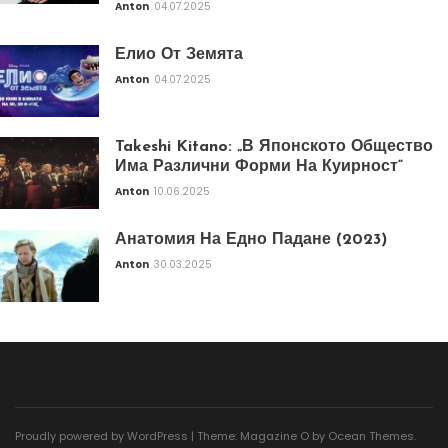
Anton
04.07.2025
Елио От Земята
Anton
04.07.2025
Takeshi Kitano: „В Японското Общество
Има Различни Форми На Куирност“
Anton
10.06.2025
Анатомия На Едно Падане (2023)
Anton
30.03.2025
Proudly powered by WordPress
|
Theme: Magazine O by
Ocean Themes
.