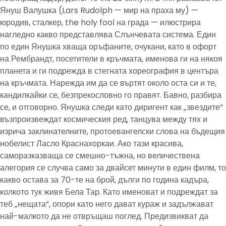
Януш Валушка (Lars Rudolph — мир на праха му) —
юродив, сталкер, the holy fool на града — илюстрира
нагледно какво представлява Слънчевата система. Един
по един Янушка хваща оръфаните, очукани, като в офорт
на Рембрандт, посетители в кръчмата, именова ги на някоя
планета и ги подрежда в стегната хореография в центъра
на кръчмата. Нарежда им да се въртят около оста си и те,
кандилкайки се, безпрекословно го правят. Бавно, разбира
се, и отговорно. Янушка следи като диригент как „звездите“
възпроизвеждат космическия ред, танцува между тях и
изрича заклинателните, протоевангелски слова на бъдещия
нобелист Ласло Краснахоркаи. Ако тази красива,
саморазказваща се смешно-тъжна, но величествена
алегория се случва само за двайсет минути в един филм, то
какво остава за 70-те на брой, дълги по година кадъра,
колкото тук живя Бела Тар. Като именоват и подреждат за
теб „нещата“, опори като него дават кураж и задължават
най-малкото да не отвръщаш поглед. Предизвикват да