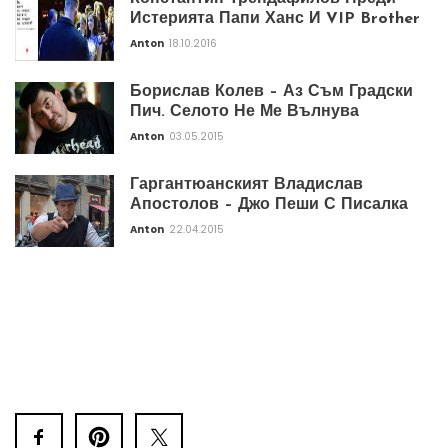
Истерията Папи Ханс И VIP Brother
Anton
18.10.2016
Борислав Колев – Аз Съм Градски
Пич. Селото Не Ме Вълнува
Anton
03.05.2015
Гаргантюанският Владислав
Апостолов – Джо Пеши С Писалка
Anton
22.04.2015