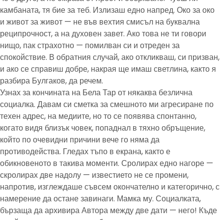
камбаната, тя бие за теб. Излизаш едно напред. Око за око
и живот за живот — не във вехтия смисъл на буквална
реципрочност, а на духовен завет. Ако това не ти говори
нищо, пак страхотно — помилван си и отреден за
спокойствие. В обратния случай, ако откликваш, си призван,
и ако се справиш добре, накрая ще имаш светлина, както я
разбира Булгаков, да речем.
Узнах за кончината на Бела Тар от някаква безлична
социалка. Давам си сметка за смешното ми агресиране по
техен адрес, на медиите, но то се появява спонтанно,
когато видя близък човек, попаднал в тяхно обръщение,
който по очевидни причини вече го няма да
противодейства. Гледах тъпо в екрана, както е
обикновеното в такива моменти. Сролирах едно нагоре —
скролирах две надолу — известието не се промени,
напротив, изглеждаше съвсем окончателно и категорично, с
намерение да остане завинаги. Мамка му. Социалката,
бързаща да архивира Автора между две дати — него! Къде