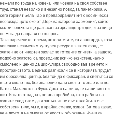
нежели по труда на човека, или човека на своя собствен
труд, станал неволно и внезапно повод за панегирика. А
сега горкият Бела Тар е препарираният кит с космически
всевиждащото око от „Веркмайстерови хармонии“, който
малки човечета ще разнасят за зрелище три дни, и аз нищо
не мога да направя по въпроса.
Така наречените големи, авторитетите, са авангардът, този
човешки незаменим културен ресурс и златен фонд —
златен не от инертен захлас по готовите епитети, а защото,
подобно златото, са проводник всичко екзистенциално
смислено и ценно да циркулира свободно във времето и
пространството. Веднъж разписали се в историята, трудът
им обособява център, без той да е фиксиран, и светът си се
върти около тях, без значение дали светът го знае или не.
Като с Махалото на Фуко. Докато са живи, те са живият ни
щит. Когато отпаднат, остава пробойна, като работа на
живите след тях е да я запълнят не със жалейки, а със
собствени тяло, ум и, в крайна сметка, живот. Затова казах,
че е друго, а не омраза от ярост и объркване. Чуеш ли