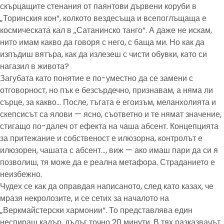
скърцащите стенания от паянтови дървени коруби в
„Торинския кон“, колкото вездесъща и всепоглъщаща е
космическата кал в „Сатанинско танго“. А даже не искам,
нито имам какво да говоря с него, с баща ми. Но как да
изпъдиш вятъра, как да излезеш с чисти обувки, като си
нагазил в живота?
Загубата като понятие е по-уместно да се замени с
отговорност, но пък е безсърдечно, признавам, а няма ли
сърце, за какво… После, тъгата е егоизъм, меланхолията и
скепсисът са ялови — ясно, съответно и те нямат значение,
стигащо по-далеч от ефекта на чаша абсент. Концепцията
за притежание и собственост е илюзорна, контролът е
илюзорен, чашата с абсент…, виж — ако имаш пари да си я
позволиш, тя може да е реална метафора. Страданието е
неизбежно.
Чудех се как да оправдая написаното, след като казах, че
мразя некролозите, и се сетих за началото на
„Веркмайстерски хармонии“. То представлява един
неспиращ кадър, дълъг точно 20 минути. В тях разказвачът