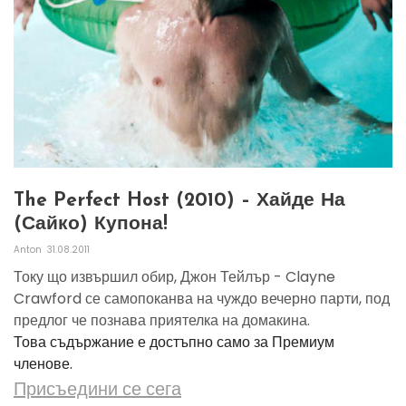
The Perfect Host (2010) – Хайде На
(сайко) Купона!
Anton
31.08.2011
Току що извършил обир, Джон Тейлър - Clayne
Crawford се самопоканва на чуждо вечерно парти, под
предлог че познава приятелка на домакина.
Това съдържание е достъпно само за Премиум
членове.
Присъедини се сега