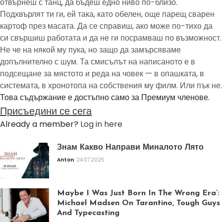
отвърнеш с танц, да бъдеш едно ниво по-близо.
Подхвърлят ти ги, ей така, като обелен, още парещ сварен
картоф през масата. Да се справиш, ако може по-тихо да
си свършиш работата и да не ги посрамваш по възможност.
Не че на някой му пука, но защо да замърсяваме
допълнително с шум. Та смисълът на написаното е в
подсещане за мястото и реда на човек — в опашката, в
системата, в хронотопа на собствения му филм. Или пък не.
Това съдържание е достъпно само за Премиум членове.
Присъедини се сега
Already a member?
Log in here
Знам Какво Направи Миналото Лято
Anton
24.07.2025
Maybe I Was Just Born In The Wrong Era’:
Michael Madsen On Tarantino, Tough Guys
And Typecasting