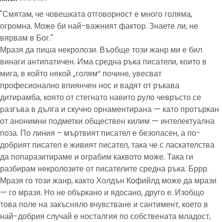
"Смятам, че човешката отговорност е много голяма,
огромна. Може би най-важният фактор. Знаете ли, не
вярвам в Бог."
Мразя да пиша некролози. Въобще този жанр ми е бил
винаги антипатичен. Има средна ръка писатели, които в
мига, в който някой „голям“ почине, увесват
професионално впиянчен нос и вадят от ръкава
дитирамба, която от стегнато навито руло чевръсто се
разгъва в дълга и скучно орнаментирана — като протъркан
от анонимни подметки обществен килим — интелектуална
поза. По линия – мъртвият писател е безопасен, а по-
добрият писател е живият писател, така че с ласкателства
да попаразитираме и ограбим каквото може. Така ги
разбирам некролозите от писателите средна ръка. Бррр.
Мразя го този жанр, както Холдън Кофийлд може да мрази
— го мразя. Но не объркано и ядосано, друго е. Изобщо
това поле на закъсняло вчувстване и сантимент, което в
най-добрия случай е носталгия по собствената младост,