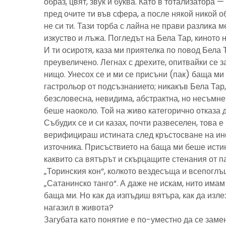
образ, цвят, звук и буква. Като в тотализатора 
пред очите ти във сфера, а после някой никой 
не си ти. Тази торба с лайна не прави разлика м
изкуство и лъжа. Погледът на Бела Тар, киното н
И ти осиротя, каза ми приятелка по повод Бела 
преувеличено. Легнах с дрехите, опитвайки се з
нищо. Унесох се и ми се присъни (пак) баща м
гастрольор от подсъзнанието; никакъв Бела Тар
безсловесна, невидима, абстрактна, но несъмн
беше наоколо. Той на живо категорично отказа 
Събудих се и си казах, почти развеселен, това 
верифицираш истината след кръстосване на ин
източника. Присъствието на баща ми беше исти
каквито са вятърът и скърцащите стенания от п
„Торинския кон“, колкото вездесъща и всепоглъ
„Сатанинско танго“. А даже не искам, нито имам 
баща ми. Но как да изпъдиш вятъра, как да излез
нагазил в живота?
Загубата като понятие е по-уместно да се замен