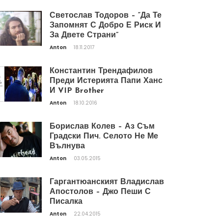
Светослав Тодоров – “Да Те
Запомнят С Добро Е Риск И
За Двете Страни”
Anton
18.11.2017
Константин Трендафилов
Преди Истерията Папи Ханс
И VIP Brother
Anton
18.10.2016
Борислав Колев – Аз Съм
Градски Пич. Селото Не Ме
Вълнува
Anton
03.05.2015
Гаргантюанският Владислав
Апостолов – Джо Пеши С
Писалка
Anton
22.04.2015