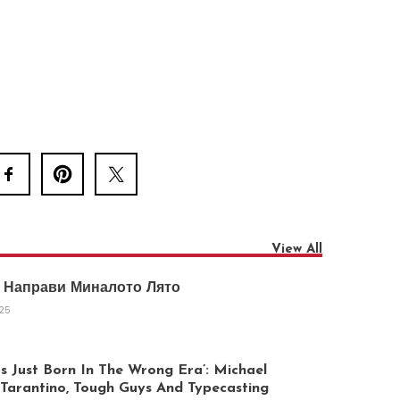
View All
 Направи Миналото Лято
025
 Just Born In The Wrong Era’: Michael
arantino, Tough Guys And Typecasting