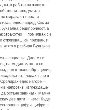
а, като работа на живите
обствени тяло, ум и, в
а не омраза от ярост и
злизаш едно напред. Око за
а буквална реципрочност, а
пак страхотно — помилван си
о откликваш, си призван, и
, както я разбира Булгаков,
лична социалка. Давам си
с, на медиите, но то се
попаднал в тяхно обръщение,
тиводейства. Гледах тъпо в
. Сролирах едно нагоре —
ени, напротив, изглеждаше
 да остане завинаги. Мамка
ежду две дати — него! Къде
електроннно цифри, цифри в