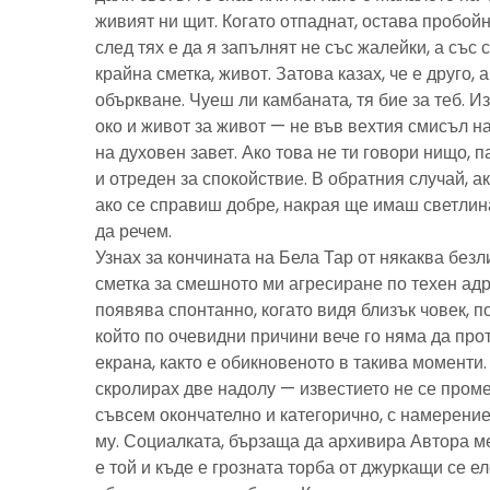
живият ни щит. Когато отпаднат, остава пробойн
след тях е да я запълнят не със жалейки, а със с
крайна сметка, живот. Затова казах, че е друго, 
объркване. Чуеш ли камбаната, тя бие за теб. И
око и живот за живот — не във вехтия смисъл н
на духовен завет. Ако това не ти говори нищо, 
и отреден за спокойствие. В обратния случай, ак
ако се справиш добре, накрая ще имаш светлина
да речем.
Узнах за кончината на Бела Тар от някаква без
сметка за смешното ми агресиране по техен адре
появява спонтанно, когато видя близък човек, 
който по очевидни причини вече го няма да про
екрана, както е обикновеното в такива моменти
скролирах две надолу — известието не се пром
съвсем окончателно и категорично, с намерение
му. Социалката, бързаща да архивира Автора м
е той и къде е грозната торба от джуркащи се 