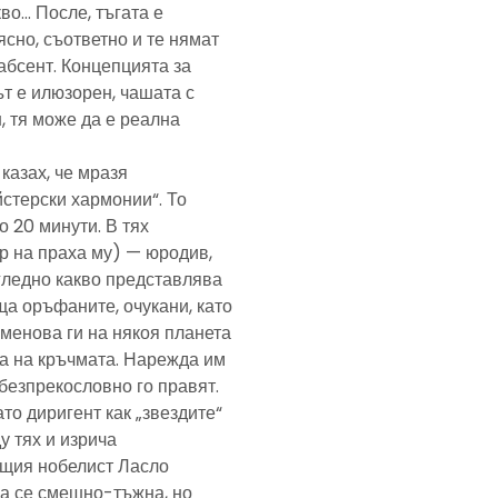
кво… После, тъгата е
ясно, съответно и те нямат
абсент. Концепцията за
т е илюзорен, чашата с
, тя може да е реална
казах, че мразя
йстерски хармонии“. То
 20 минути. В тях
р на праха му) — юродив,
агледно какво представлява
а оръфаните, очукани, като
именова ги на някоя планета
ра на кръчмата. Нарежда им
, безпрекословно го правят.
ато диригент как „звездите“
у тях и изрича
ещия нобелист Ласло
ща се смешно-тъжна, но