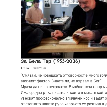
За Бела Тар (1955-2026)
Anton
06.01.2026
"Смятам, че човешката отговорност е много гол
важният фактор. Знаете ли, не вярвам в Бог."
Мразя да пиша некролози. Въобще този жанр ми
Има средна ръка писатели, които в мига, в който
увесват професионално впиянчен нос и вадят о
от стегнато навито руло чевръсто се разгъва в 