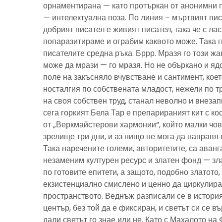
орнаментирана — като протъркан от анонимни 
— интелектуална поза. По линия – мъртвият пис
добрият писател е живият писател, така че с ла
попаразитираме и ограбим каквото може. Така г
писателите средна ръка. Бррр. Мразя го този ж
може да мрази — го мразя. Но не объркано и ядо
поле на закъсняло вчувстване и сантимент, кое
носталгия по собствената младост, нежели по тр
на своя собствен труд, станал неволно и внезап
сега горкият Бела Тар е препарираният кит с к
от „Веркмайстерови хармонии“, който малки чов
зрелище три дни, и аз нищо не мога да направя 
Така наречените големи, авторитетите, са аванг
незаменим културен ресурс и златен фонд — зла
по готовите епитети, а защото, подобно златото
екзистенциално смислено и ценно да циркулира
пространството. Веднъж разписали се в история
център, без той да е фиксиран, и светът си се въ
дали светът го знае или не. Като с Махалото на 