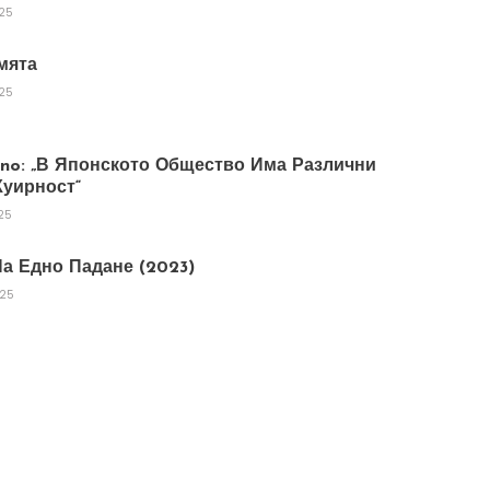
025
мята
025
tano: „В Японското Общество Има Различни
уирност“
25
а Едно Падане (2023)
025