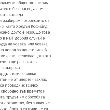
подметки обществен килим
ател е безопасен, а по-
скателства да
и разбирам некролозите от
анр, както Холдън Кофийлд
сано, друго е. Изобщо това
то в най-добрия случай е
уда на човека, или човека
но повод за панегирика. А
осмически всевиждащото око
ечета ще разнасят за
по въпроса.
ардът, този човешки
тен не от инертен захлас
, са проводник всичко
 свободно във времето и
та, трудът им обособява
рти около тях, без значение
Фуко. Докато са живи, те са