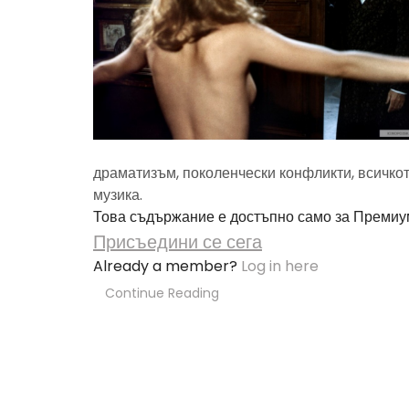
драматизъм, поколенчески конфликти, всичкот
музика.
Това съдържание е достъпно само за Премиу
Присъедини се сега
Already a member?
Log in here
Continue Reading