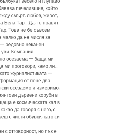
— бълбукат весело и глупаво
обявява печелившия, който
ежду смърт, любов, живот,
а Бела Тар… Да, те правят.
Тар. Това не бе съвсем
а малко да не мисля за
и — редовно неканен
, уви. Компания
ено осезаема — баща ми
да ми проговори, камо ли…
е като журналистиката —
формация от поне два
нски осезаемо и измеримо,
аянтови дървени коруби в
щаща е космическата кал в
какво да говоря с него, с
еш с чисти обувки, като си
и с отговорност, но пък е