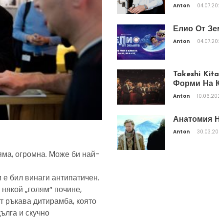
Anton
04.07.2
Елио От Зе
Anton
04.07.2
Takeshi Ki
Форми На К
Anton
10.06.20
Анатомия Н
Anton
30.03.2
яма, огромна. Може би най-
 е бил винаги антипатичен.
 някой „голям“ почине,
т ръкава дитирамба, която
дълга и скучно