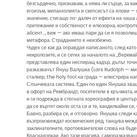
безсърдечно, признавам, а няма ли сърце, за ка
егоизъм, меланхолията и скепсисът са ялови — 
значение, стигащо по-далеч от ефекта на чаша 
притежание и собственост е илюзорна, контролъ
абсент…, виж — ако имаш пари да си я позволиш
метафора. Страданието е неизбежно.
Чудех се как да оправдая написаното, след като 
некролозите, и се сетих за началото на „Веркма
представлява един неспиращ кадър, дълъг точно
разказвачът Януш Валушка (Lars Rudolph — ми
сталкер, the holy fool на града — илюстрира н
Слънчевата система. Един по един Янушка хващ
в офорт на Рембрандт, посетители в кръчмата, 
и ги подрежда в стегната хореография в центъ
да се въртят около оста си и те, кандилкайки се
Бавно, разбира се, и отговорно. Янушка следи к
възпроизвеждат космическия ред, танцува межд
заклинателните, протоевангелски слова на бъд
Краснахоркаи. Ако тази красива, саморазказва