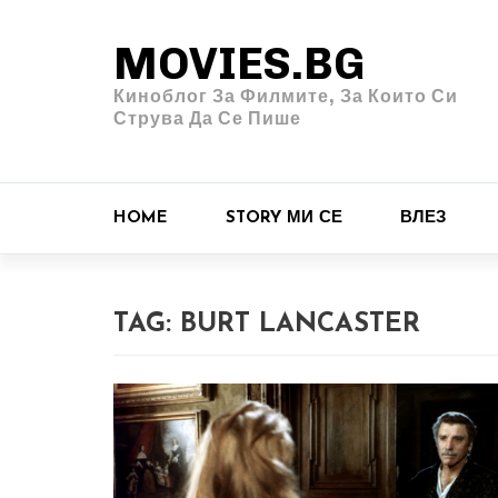
MOVIES.BG
Киноблог За Филмите, За Които Си
Струва Да Се Пише
HOME
STORY МИ СЕ
ВЛЕЗ
TAG:
BURT LANCASTER