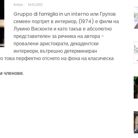
Anton
14.01.2010
Gruppo di famiglia in un interno или Групов
семеен портрет в интериор, (1974) е филм на
Лукино Висконти и като такъв е абсолютно
представителен за речника на автора -
провалени аристократи, декадентски
интериори, вътрешно детерминиран
о това перфектно отснето на фона на класическа
м членове.