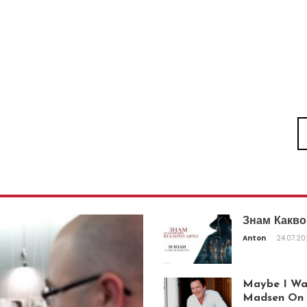
Знам Какво
Anton
24.07.2
Maybe I Was
Madsen On T