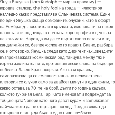
Януш Валушка (Lars Rudolph — мир на праха му) —
юродив, сталкер, the holy fool на града — илюстрира
нагледно какво представлява Слънчевата система. Един
по един Янушка хваща оръфаните, очукани, като в офорт
на Рембрандт, посетители в кръчмата, именова ги на някоя
планета и ги подрежда в стегната хореография в центъра
на кръчмата. Нарежда им да се въртят около оста си и те,
кандилкайки се, безпрекословно го правят. Бавно, разбира
се, и отговорно. Янушка следи като диригент как „звездите“
възпроизвеждат космическия ред, танцува между тях и
изрича заклинателните, протоевангелски слова на бъдещия
нобелист Ласло Краснахоркаи. Ако тази красива,
саморазказваща се смешно-тъжна, но величествена
алегория се случва само за двайсет минути в един филм, то
какво остава за 70-те на брой, дълги по година кадъра,
колкото тук живя Бела Тар. Като именоват и подреждат за
теб „нещата“, опори като него дават кураж и задължават
най-малкото да не отвръщаш поглед. Предизвикват да
отвърнеш с танц, да бъдеш едно ниво по-близо.