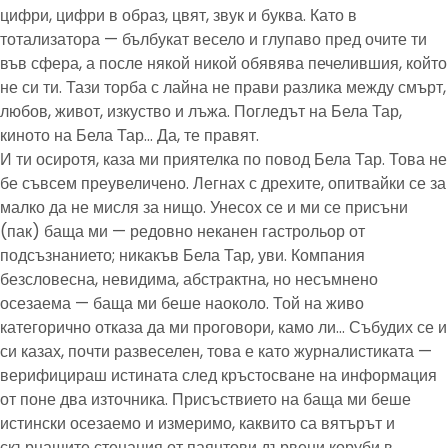
цифри, цифри в образ, цвят, звук и буква. Като в
тотализатора — бълбукат весело и глупаво пред очите ти
във сфера, а после някой никой обявява печелившия, който
не си ти. Тази торба с лайна не прави разлика между смърт,
любов, живот, изкуство и лъжа. Погледът на Бела Тар,
киното на Бела Тар… Да, те правят.
И ти осиротя, каза ми приятелка по повод Бела Тар. Това не
бе съвсем преувеличено. Легнах с дрехите, опитвайки се за
малко да не мисля за нищо. Унесох се и ми се присъни
(пак) баща ми — редовно неканен гастрольор от
подсъзнанието; никакъв Бела Тар, уви. Компания
безсловесна, невидима, абстрактна, но несъмнено
осезаема — баща ми беше наоколо. Той на живо
категорично отказа да ми проговори, камо ли… Събудих се и
си казах, почти развеселен, това е като журналистиката —
верифицираш истината след кръстосване на информация
от поне два източника. Присъствието на баща ми беше
истински осезаемо и измеримо, каквито са вятърът и
скърцащите стенания от паянтови дървени коруби в