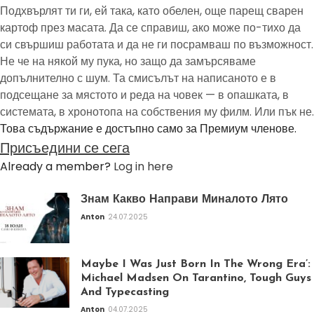
Подхвърлят ти ги, ей така, като обелен, още парещ сварен
картоф през масата. Да се справиш, ако може по-тихо да
си свършиш работата и да не ги посрамваш по възможност.
Не че на някой му пука, но защо да замърсяваме
допълнително с шум. Та смисълът на написаното е в
подсещане за мястото и реда на човек — в опашката, в
системата, в хронотопа на собствения му филм. Или пък не.
Това съдържание е достъпно само за Премиум членове.
Присъедини се сега
Already a member?
Log in here
Знам Какво Направи Миналото Лято
Anton
24.07.2025
Maybe I Was Just Born In The Wrong Era’:
Michael Madsen On Tarantino, Tough Guys
And Typecasting
Anton
04.07.2025