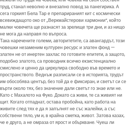
труд, станал неволно и внезапно повод за панегирика. А
сега горкият Бела Тар е препарираният кит с космически
всевиждащото око от „Веркмайстерови хармонии“, който
малки човечета ще разнасят за зрелище три дни, и аз нищо
не мога да направя по въпроса.
Така наречените големи, авторитетите, са авангардът, този
човешки незаменим културен ресурс и златен фонд —
златен не от инертен захлас по готовите епитети, а защото,
подобно златото, са проводник всичко екзистенциално
смислено и ценно да циркулира свободно във времето и
пространството. Веднъж разписали се в историята, трудът
им обособява център, без той да е фиксиран, и светът си се
върти около тях, без значение дали светът го знае или не.
Като с Махалото на Фуко. Докато са живи, те са живият ни
щит. Когато отпаднат, остава пробойна, като работа на
живите след тях е да я запълнят не със жалейки, а със
собствени тяло, ум и, в крайна сметка, живот. Затова казах,
че е друго, а не омраза от ярост и объркване. Чуеш ли