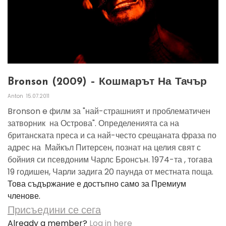
Bronson (2009) – Кошмарът На Тачър
Anton
15.07.2011
Bronson e филм за "най-страшният и проблематичен
затворник на Острова". Определенията са на
британската преса и са най-често срещаната фраза по
адрес на Майкъл Питерсен, познат на целия свят с
бойния си псевдоним Чарлс Бронсън. 1974-та , тогава
19 годишен, Чарли задига 20 паунда от местната поща.
Това съдържание е достъпно само за Премиум
членове.
Присъедини се сега
Already a member?
Log in here