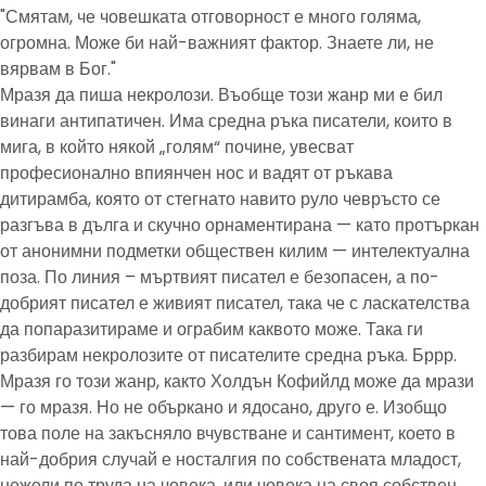
"Смятам, че човешката отговорност е много голяма,
огромна. Може би най-важният фактор. Знаете ли, не
вярвам в Бог."
Мразя да пиша некролози. Въобще този жанр ми е бил
винаги антипатичен. Има средна ръка писатели, които в
мига, в който някой „голям“ почине, увесват
професионално впиянчен нос и вадят от ръкава
дитирамба, която от стегнато навито руло чевръсто се
разгъва в дълга и скучно орнаментирана — като протъркан
от анонимни подметки обществен килим — интелектуална
поза. По линия – мъртвият писател е безопасен, а по-
добрият писател е живият писател, така че с ласкателства
да попаразитираме и ограбим каквото може. Така ги
разбирам некролозите от писателите средна ръка. Бррр.
Мразя го този жанр, както Холдън Кофийлд може да мрази
— го мразя. Но не объркано и ядосано, друго е. Изобщо
това поле на закъсняло вчувстване и сантимент, което в
най-добрия случай е носталгия по собствената младост,
нежели по труда на човека, или човека на своя собствен