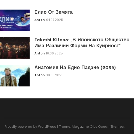
Елио От Земята
Anton
04.07.2025
Takeshi Kitano: „В Японското Общество
Има Различни Форми На Куирност“
Anton
10.06.2025
Анатомия На Едно Падане (2023)
Anton
30.03.2025
Proudly powered by WordPress
|
Theme: Magazine O by
Ocean Themes
.