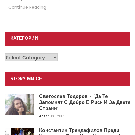
Continue Reading
КАТЕГОРИИ
Категории
STORY МИ СЕ
Светослав Тодоров – “Да Те
Запомнят С Добро Е Риск И За Двете
Страни”
Anton
18.11.2017
Константин Трендафилов Преди