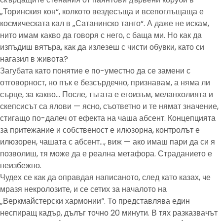
„Торинския кон“, колкото вездесъща и всепоглъщаща е
космическата кал в „Сатанинско танго“. А даже не искам,
нито имам какво да говоря с него, с баща ми. Но как да
изпъдиш вятъра, как да излезеш с чисти обувки, като си
нагазил в живота?
Загубата като понятие е по-уместно да се замени с
отговорност, но пък е безсърдечно, признавам, а няма ли
сърце, за какво… После, тъгата е егоизъм, меланхолията и
скепсисът са ялови — ясно, съответно и те нямат значение,
стигащо по-далеч от ефекта на чаша абсент. Концепцията
за притежание и собственост е илюзорна, контролът е
илюзорен, чашата с абсент…, виж — ако имаш пари да си я
позволиш, тя може да е реална метафора. Страданието е
неизбежно.
Чудех се как да оправдая написаното, след като казах, че
мразя некролозите, и се сетих за началото на
„Веркмайстерски хармонии“. То представлява един
неспиращ кадър, дълъг точно 20 минути. В тях разказвачът