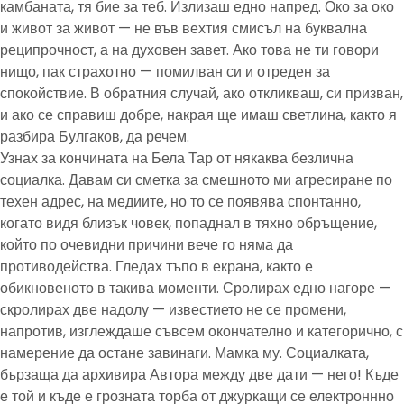
камбаната, тя бие за теб. Излизаш едно напред. Око за око
и живот за живот — не във вехтия смисъл на буквална
реципрочност, а на духовен завет. Ако това не ти говори
нищо, пак страхотно — помилван си и отреден за
спокойствие. В обратния случай, ако откликваш, си призван,
и ако се справиш добре, накрая ще имаш светлина, както я
разбира Булгаков, да речем.
Узнах за кончината на Бела Тар от някаква безлична
социалка. Давам си сметка за смешното ми агресиране по
техен адрес, на медиите, но то се появява спонтанно,
когато видя близък човек, попаднал в тяхно обръщение,
който по очевидни причини вече го няма да
противодейства. Гледах тъпо в екрана, както е
обикновеното в такива моменти. Сролирах едно нагоре —
скролирах две надолу — известието не се промени,
напротив, изглеждаше съвсем окончателно и категорично, с
намерение да остане завинаги. Мамка му. Социалката,
бързаща да архивира Автора между две дати — него! Къде
е той и къде е грозната торба от джуркащи се електроннно