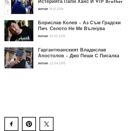
Истерията Папи Ханс И VIP Brother
Anton
18.10.2016
Борислав Колев – Аз Съм Градски
Пич. Селото Не Ме Вълнува
Anton
03.05.2015
Гаргантюанският Владислав
Апостолов – Джо Пеши С Писалка
Anton
22.04.2015