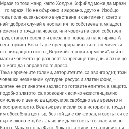
Мразя го този жанр, както Холдън Кофийлд може да мрази
— го мразя. Но не объркано и ядосано, друго е. Изобщо
това поле на закъсняло вчувстване и сантимент, което в
най-добрия случай е носталгия по собствената младост,
нежели по труда на човека, или човека на своя собствен
труд, станал неволно и внезапно повод за панегирика. А
сега горкият Бела Тар е препарираният кит с космически
всевиждащото око от „Веркмайстерови хармонии“, който
малки човечета ще разнасят за зрелище три дни, и аз нищо
не мога да направя по въпроса.
Така наречените големи, авторитетите, са авангардът, този
човешки незаменим културен ресурс и златен фонд —
златен не от инертен захлас по готовите епитети, а защото,
подобно златото, са проводник всичко екзистенциално
смислено и ценно да циркулира свободно във времето и
пространството. Веднъж разписали се в историята, трудът
им обособява център, без той да е фиксиран, и светът си се
върти около тях, без значение дали светът го знае или не.
Като с Махалото на Фуко. Докато са живи, те са живият ни