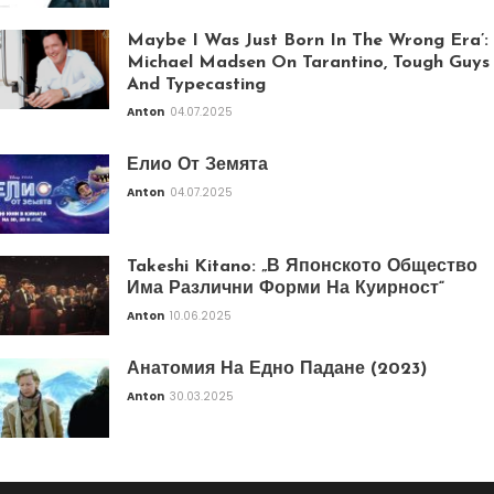
Maybe I Was Just Born In The Wrong Era’:
Michael Madsen On Tarantino, Tough Guys
And Typecasting
Anton
04.07.2025
Елио От Земята
Anton
04.07.2025
Takeshi Kitano: „В Японското Общество
Има Различни Форми На Куирност“
Anton
10.06.2025
Анатомия На Едно Падане (2023)
Anton
30.03.2025