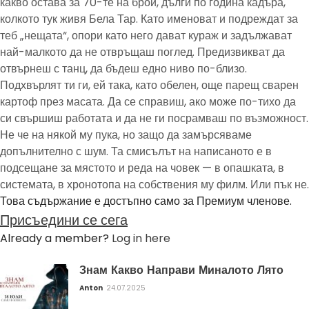
какво остава за 70-те на брой, дълги по година кадъра,
колкото тук живя Бела Тар. Като именоват и подреждат за
теб „нещата“, опори като него дават кураж и задължават
най-малкото да не отвръщаш поглед. Предизвикват да
отвърнеш с танц, да бъдеш едно ниво по-близо.
Подхвърлят ти ги, ей така, като обелен, още парещ сварен
картоф през масата. Да се справиш, ако може по-тихо да
си свършиш работата и да не ги посрамваш по възможност.
Не че на някой му пука, но защо да замърсяваме
допълнително с шум. Та смисълът на написаното е в
подсещане за мястото и реда на човек — в опашката, в
системата, в хронотопа на собствения му филм. Или пък не.
Това съдържание е достъпно само за Премиум членове.
Присъедини се сега
Already a member?
Log in here
Знам Какво Направи Миналото Лято
Anton
24.07.2025