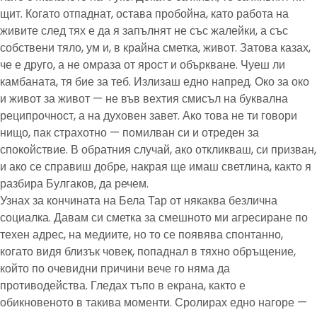
щит. Когато отпаднат, остава пробойна, като работа на
живите след тях е да я запълнят не със жалейки, а със
собствени тяло, ум и, в крайна сметка, живот. Затова казах,
че е друго, а не омраза от ярост и объркване. Чуеш ли
камбаната, тя бие за теб. Излизаш едно напред. Око за око
и живот за живот — не във вехтия смисъл на буквална
реципрочност, а на духовен завет. Ако това не ти говори
нищо, пак страхотно — помилван си и отреден за
спокойствие. В обратния случай, ако откликваш, си призван,
и ако се справиш добре, накрая ще имаш светлина, както я
разбира Булгаков, да речем.
Узнах за кончината на Бела Тар от някаква безлична
социалка. Давам си сметка за смешното ми агресиране по
техен адрес, на медиите, но то се появява спонтанно,
когато видя близък човек, попаднал в тяхно обръщение,
който по очевидни причини вече го няма да
противодейства. Гледах тъпо в екрана, както е
обикновеното в такива моменти. Сролирах едно нагоре —