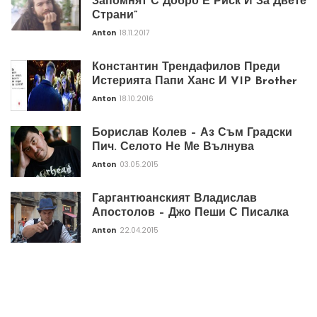
Запомнят С Добро Е Риск И За Двете
Страни”
Anton
18.11.2017
Константин Трендафилов Преди
Истерията Папи Ханс И VIP Brother
Anton
18.10.2016
Борислав Колев – Аз Съм Градски
Пич. Селото Не Ме Вълнува
Anton
03.05.2015
Гаргантюанският Владислав
Апостолов – Джо Пеши С Писалка
Anton
22.04.2015