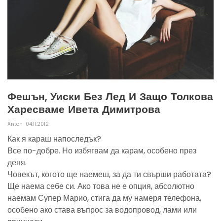
Фешън, Уиски Без Лед И Защо Толкова
Харесваме Ивета Димитрова
Anton
04.11.2012
Как я караш напоследък?
Все по-добре. Но избягвам да карам, особено през
деня.
Човекът, когото ще наемеш, за да ти свърши работата?
Ще наема себе си. Ако това не е опция, абсолютно
наемам Супер Марио, стига да му намеря телефона,
особено ако става въпрос за водопровод, лами или