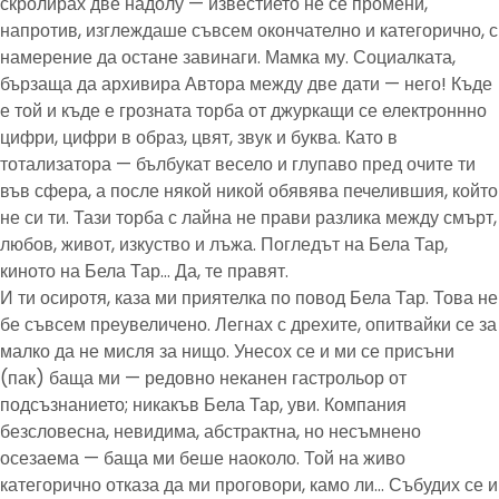
скролирах две надолу — известието не се промени,
напротив, изглеждаше съвсем окончателно и категорично, с
намерение да остане завинаги. Мамка му. Социалката,
бързаща да архивира Автора между две дати — него! Къде
е той и къде е грозната торба от джуркащи се електроннно
цифри, цифри в образ, цвят, звук и буква. Като в
тотализатора — бълбукат весело и глупаво пред очите ти
във сфера, а после някой никой обявява печелившия, който
не си ти. Тази торба с лайна не прави разлика между смърт,
любов, живот, изкуство и лъжа. Погледът на Бела Тар,
киното на Бела Тар… Да, те правят.
И ти осиротя, каза ми приятелка по повод Бела Тар. Това не
бе съвсем преувеличено. Легнах с дрехите, опитвайки се за
малко да не мисля за нищо. Унесох се и ми се присъни
(пак) баща ми — редовно неканен гастрольор от
подсъзнанието; никакъв Бела Тар, уви. Компания
безсловесна, невидима, абстрактна, но несъмнено
осезаема — баща ми беше наоколо. Той на живо
категорично отказа да ми проговори, камо ли… Събудих се и