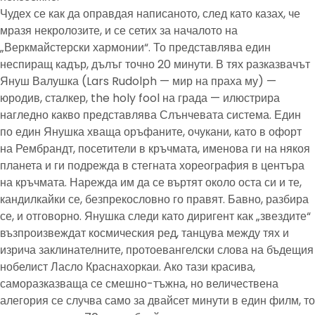
Чудех се как да оправдая написаното, след като казах, че
мразя некролозите, и се сетих за началото на
„Веркмайстерски хармонии“. То представлява един
неспиращ кадър, дълъг точно 20 минути. В тях разказвачът
Януш Валушка (Lars Rudolph — мир на праха му) —
юродив, сталкер, the holy fool на града — илюстрира
нагледно какво представлява Слънчевата система. Един
по един Янушка хваща оръфаните, очукани, като в офорт
на Рембрандт, посетители в кръчмата, именова ги на някоя
планета и ги подрежда в стегната хореография в центъра
на кръчмата. Нарежда им да се въртят около оста си и те,
кандилкайки се, безпрекословно го правят. Бавно, разбира
се, и отговорно. Янушка следи като диригент как „звездите“
възпроизвеждат космическия ред, танцува между тях и
изрича заклинателните, протоевангелски слова на бъдещия
нобелист Ласло Краснахоркаи. Ако тази красива,
саморазказваща се смешно-тъжна, но величествена
алегория се случва само за двайсет минути в един филм, то