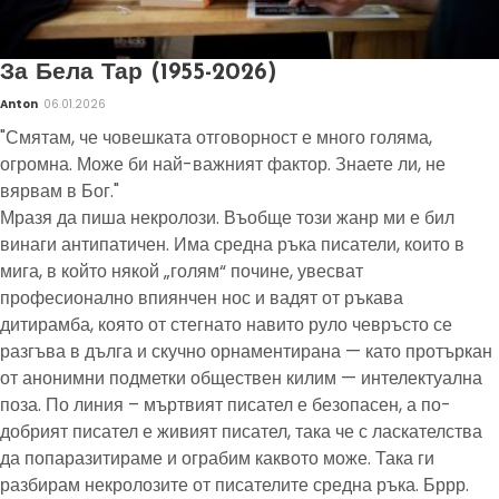
За Бела Тар (1955-2026)
Anton
06.01.2026
"Смятам, че човешката отговорност е много голяма,
огромна. Може би най-важният фактор. Знаете ли, не
вярвам в Бог."
Мразя да пиша некролози. Въобще този жанр ми е бил
винаги антипатичен. Има средна ръка писатели, които в
мига, в който някой „голям“ почине, увесват
професионално впиянчен нос и вадят от ръкава
дитирамба, която от стегнато навито руло чевръсто се
разгъва в дълга и скучно орнаментирана — като протъркан
от анонимни подметки обществен килим — интелектуална
поза. По линия – мъртвият писател е безопасен, а по-
добрият писател е живият писател, така че с ласкателства
да попаразитираме и ограбим каквото може. Така ги
разбирам некролозите от писателите средна ръка. Бррр.