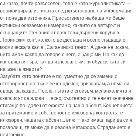
си казах, почти развеселен, това е като журналистиката —
верифицираш истината след кръстосване на информация
от поне два източника. Присъствието на баща ми беше
истински осезаемо и измеримо, каквито са вятърът и
скърцащите стенания от паянтови дървени коруби в
„Торинския кон“, колкото вездесъща и всепоглъщаща е
космическата кал в „Сатанинско танго“. А даже не искам,
нито имам какво да говоря с него, с баща ми. Но как да
изпъдиш вятъра, как да излезеш с чисти обувки, като си
нагазил в живота?
Загубата като понятие е по-уместно да се замени с
отговорност, но пък е безсърдечно, признавам, а няма ли
сърце, за какво… После, тъгата е егоизъм, меланхолията и
скепсисът са ялови — ясно, съответно и те нямат значение,
стигащо по-далеч от ефекта на чаша абсент. Концепцията
за притежание и собственост е илюзорна, контролът е
илюзорен, чашата с абсент…, виж — ако имаш пари да си я
позволиш, тя може да е реална метафора. Страданието е
неизбежно.