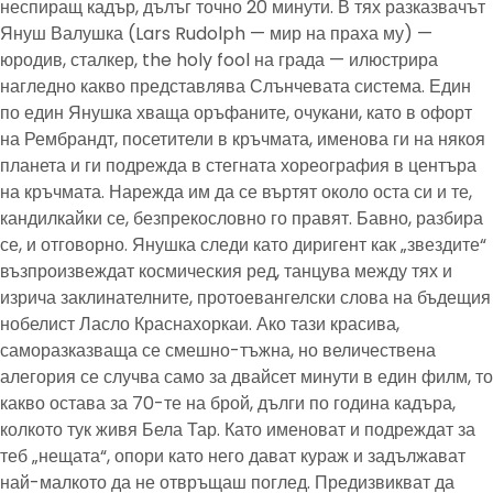
неспиращ кадър, дълъг точно 20 минути. В тях разказвачът
Януш Валушка (Lars Rudolph — мир на праха му) —
юродив, сталкер, the holy fool на града — илюстрира
нагледно какво представлява Слънчевата система. Един
по един Янушка хваща оръфаните, очукани, като в офорт
на Рембрандт, посетители в кръчмата, именова ги на някоя
планета и ги подрежда в стегната хореография в центъра
на кръчмата. Нарежда им да се въртят около оста си и те,
кандилкайки се, безпрекословно го правят. Бавно, разбира
се, и отговорно. Янушка следи като диригент как „звездите“
възпроизвеждат космическия ред, танцува между тях и
изрича заклинателните, протоевангелски слова на бъдещия
нобелист Ласло Краснахоркаи. Ако тази красива,
саморазказваща се смешно-тъжна, но величествена
алегория се случва само за двайсет минути в един филм, то
какво остава за 70-те на брой, дълги по година кадъра,
колкото тук живя Бела Тар. Като именоват и подреждат за
теб „нещата“, опори като него дават кураж и задължават
най-малкото да не отвръщаш поглед. Предизвикват да