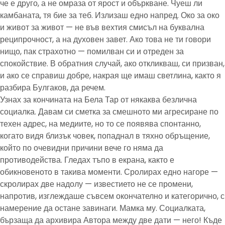
че е друго, а не омраза от ярост и объркване. Чуеш ли
камбаната, тя бие за теб. Излизаш едно напред. Око за око
и живот за живот — не във вехтия смисъл на буквална
реципрочност, а на духовен завет. Ако това не ти говори
нищо, пак страхотно — помилван си и отреден за
спокойствие. В обратния случай, ако откликваш, си призван,
и ако се справиш добре, накрая ще имаш светлина, както я
разбира Булгаков, да речем.
Узнах за кончината на Бела Тар от някаква безлична
социалка. Давам си сметка за смешното ми агресиране по
техен адрес, на медиите, но то се появява спонтанно,
когато видя близък човек, попаднал в тяхно обръщение,
който по очевидни причини вече го няма да
противодейства. Гледах тъпо в екрана, както е
обикновеното в такива моменти. Сролирах едно нагоре —
скролирах две надолу — известието не се промени,
напротив, изглеждаше съвсем окончателно и категорично, с
намерение да остане завинаги. Мамка му. Социалката,
бързаща да архивира Автора между две дати — него! Къде