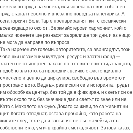
нежели по труда на човека, или човека на своя собствен
труд, станал неволно и внезапно повод за панегирика. А
сега горкият Бела Тар е препарираният кит с космически
всевиждащото око от „Веркмайстерови хармонии“, който
малки човечета ще разнасят за зрелище три дни, и аз нищо
не мога да направя по въпроса.
Така наречените големи, авторитетите, са авангардът, този
човешки незаменим културен ресурс и златен фонд —
златен не от инертен захлас по готовите епитети, а защото,
подобно златото, са проводник всичко екзистенциално
смислено и ценно да циркулира свободно във времето и
пространството. Веднъж разписали се в историята, трудът
им обособява център, без той да е фиксиран, и светът си се
върти около тях, без значение дали светът го знае или не.
Като с Махалото на Фуко. Докато са живи, те са живият ни
щит. Когато отпаднат, остава пробойна, като работа на
живите след тях е да я запълнят не със жалейки, а със
собствени тяло, ум и, в крайна сметка, живот. Затова казах,