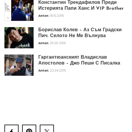
Константин Трендафилов Преди
Истерията Папи Ханс И VIP Brother
Anton
18.10.2016
Борислав Колев – Аз Съм Градски
Пич. Селото Не Ме Вълнува
Anton
03.05.2015
Гаргантюанският Владислав
Апостолов – Джо Пеши С Писалка
Anton
22.04.2015