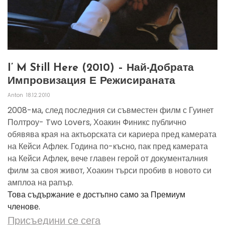
I’ M Still Here (2010) – Най-Добрата
Импровизация Е Режисираната
Anton
18.12.2010
2008-ма, след последния си съвместен филм с Гуинет
Полтроу- Two Lovers, Хоакин Финикс публично
обявява края на актьорската си кариера пред камерата
на Кейси Афлек. Година по-късно, пак пред камерата
на Кейси Афлек, вече главен герой от документалния
филм за своя живот, Хоакин търси пробив в новото си
амплоа на рапър.
Това съдържание е достъпно само за Премиум
членове.
Присъедини се сега