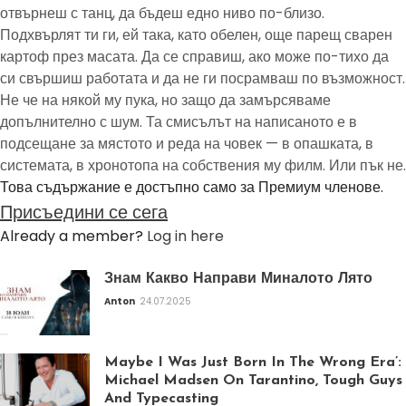
отвърнеш с танц, да бъдеш едно ниво по-близо.
Подхвърлят ти ги, ей така, като обелен, още парещ сварен
картоф през масата. Да се справиш, ако може по-тихо да
си свършиш работата и да не ги посрамваш по възможност.
Не че на някой му пука, но защо да замърсяваме
допълнително с шум. Та смисълът на написаното е в
подсещане за мястото и реда на човек — в опашката, в
системата, в хронотопа на собствения му филм. Или пък не.
Това съдържание е достъпно само за Премиум членове.
Присъедини се сега
Already a member?
Log in here
Знам Какво Направи Миналото Лято
Anton
24.07.2025
Maybe I Was Just Born In The Wrong Era’:
Michael Madsen On Tarantino, Tough Guys
And Typecasting