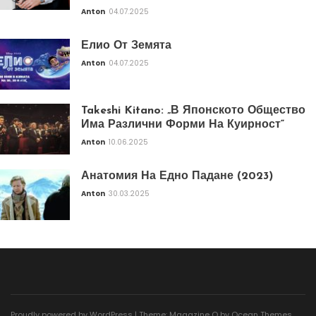
Anton
04.07.2025
Елио От Земята
Anton
04.07.2025
Takeshi Kitano: „В Японското Общество
Има Различни Форми На Куирност“
Anton
10.06.2025
Анатомия На Едно Падане (2023)
Anton
30.03.2025
Proudly powered by WordPress
|
Theme: Magazine O by
Ocean Themes
.