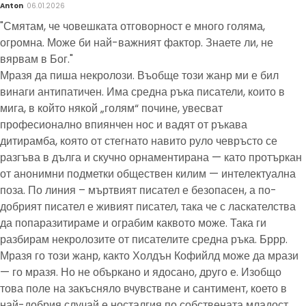
Anton
06.01.2026
"Смятам, че човешката отговорност е много голяма,
огромна. Може би най-важният фактор. Знаете ли, не
вярвам в Бог."
Мразя да пиша некролози. Въобще този жанр ми е бил
винаги антипатичен. Има средна ръка писатели, които в
мига, в който някой „голям“ почине, увесват
професионално впиянчен нос и вадят от ръкава
дитирамба, която от стегнато навито руло чевръсто се
разгъва в дълга и скучно орнаментирана — като протъркан
от анонимни подметки обществен килим — интелектуална
поза. По линия – мъртвият писател е безопасен, а по-
добрият писател е живият писател, така че с ласкателства
да попаразитираме и ограбим каквото може. Така ги
разбирам некролозите от писателите средна ръка. Бррр.
Мразя го този жанр, както Холдън Кофийлд може да мрази
— го мразя. Но не объркано и ядосано, друго е. Изобщо
това поле на закъсняло вчувстване и сантимент, което в
най-добрия случай е носталгия по собствената младост,