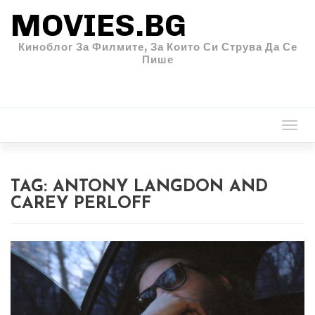
MOVIES.BG
Киноблог За Филмите, За Които Си Струва Да Се
Пише
Togg
navi
TAG:
ANTONY LANGDON AND
CAREY PERLOFF