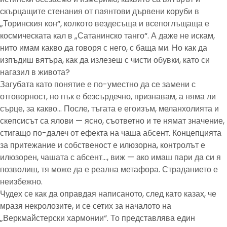
скърцащите стенания от паянтови дървени коруби в
„Торинския кон“, колкото вездесъща и всепоглъщаща е
космическата кал в „Сатанинско танго“. А даже не искам,
нито имам какво да говоря с него, с баща ми. Но как да
изпъдиш вятъра, как да излезеш с чисти обувки, като си
нагазил в живота?
Загубата като понятие е по-уместно да се замени с
отговорност, но пък е безсърдечно, признавам, а няма ли
сърце, за какво… После, тъгата е егоизъм, меланхолията и
скепсисът са ялови — ясно, съответно и те нямат значение,
стигащо по-далеч от ефекта на чаша абсент. Концепцията
за притежание и собственост е илюзорна, контролът е
илюзорен, чашата с абсент…, виж — ако имаш пари да си я
позволиш, тя може да е реална метафора. Страданието е
неизбежно.
Чудех се как да оправдая написаното, след като казах, че
мразя некролозите, и се сетих за началото на
„Веркмайстерски хармонии“. То представлява един