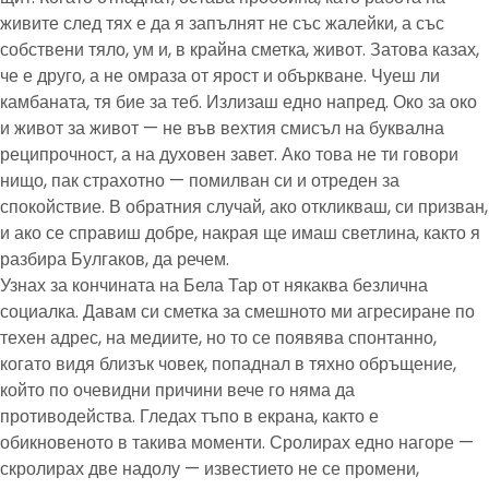
живите след тях е да я запълнят не със жалейки, а със
собствени тяло, ум и, в крайна сметка, живот. Затова казах,
че е друго, а не омраза от ярост и объркване. Чуеш ли
камбаната, тя бие за теб. Излизаш едно напред. Око за око
и живот за живот — не във вехтия смисъл на буквална
реципрочност, а на духовен завет. Ако това не ти говори
нищо, пак страхотно — помилван си и отреден за
спокойствие. В обратния случай, ако откликваш, си призван,
и ако се справиш добре, накрая ще имаш светлина, както я
разбира Булгаков, да речем.
Узнах за кончината на Бела Тар от някаква безлична
социалка. Давам си сметка за смешното ми агресиране по
техен адрес, на медиите, но то се появява спонтанно,
когато видя близък човек, попаднал в тяхно обръщение,
който по очевидни причини вече го няма да
противодейства. Гледах тъпо в екрана, както е
обикновеното в такива моменти. Сролирах едно нагоре —
скролирах две надолу — известието не се промени,