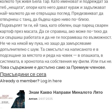
колкото тук живя Бела Тар. Като именоват и подреждат за
теб „нещата“, опори като него дават кураж и задължават
най-малкото да не отвръщаш поглед. Предизвикват да
отвърнеш с танц, да бъдеш едно ниво по-близо.
Подхвърлят ти ги, ей така, като обелен, още парещ сварен
картоф през масата. Да се справиш, ако може по-тихо да
си свършиш работата и да не ги посрамваш по възможност.
Не че на някой му пука, но защо да замърсяваме
допълнително с шум. Та смисълът на написаното е в
подсещане за мястото и реда на човек — в опашката, в
системата, в хронотопа на собствения му филм. Или пък не.
Това съдържание е достъпно само за Премиум членове.
Присъедини се сега
Already a member?
Log in here
Знам Какво Направи Миналото Лято
Anton
24.07.2025