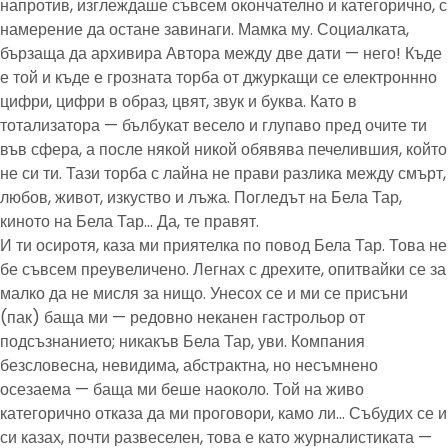
напротив, изглеждаше съвсем окончателно и категорично, с
намерение да остане завинаги. Мамка му. Социалката,
бързаща да архивира Автора между две дати — него! Къде
е той и къде е грозната торба от джуркащи се електроннно
цифри, цифри в образ, цвят, звук и буква. Като в
тотализатора — бълбукат весело и глупаво пред очите ти
във сфера, а после някой никой обявява печелившия, който
не си ти. Тази торба с лайна не прави разлика между смърт,
любов, живот, изкуство и лъжа. Погледът на Бела Тар,
киното на Бела Тар… Да, те правят.
И ти осиротя, каза ми приятелка по повод Бела Тар. Това не
бе съвсем преувеличено. Легнах с дрехите, опитвайки се за
малко да не мисля за нищо. Унесох се и ми се присъни
(пак) баща ми — редовно неканен гастрольор от
подсъзнанието; никакъв Бела Тар, уви. Компания
безсловесна, невидима, абстрактна, но несъмнено
осезаема — баща ми беше наоколо. Той на живо
категорично отказа да ми проговори, камо ли… Събудих се и
си казах, почти развеселен, това е като журналистиката —