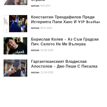
Anton
18.11.2017
Константин Трендафилов Преди
Истерията Папи Ханс И VIP Brother
Anton
18.10.2016
Борислав Колев – Аз Съм Градски
Пич. Селото Не Ме Вълнува
Anton
03.05.2015
Гаргантюанският Владислав
Апостолов – Джо Пеши С Писалка
Anton
22.04.2015