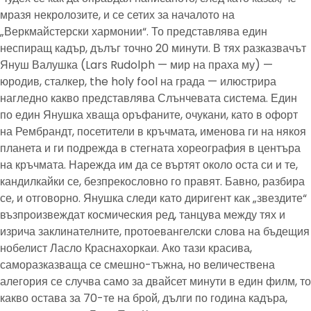
мразя некролозите, и се сетих за началото на
„Веркмайстерски хармонии“. То представлява един
неспиращ кадър, дълъг точно 20 минути. В тях разказвачът
Януш Валушка (Lars Rudolph — мир на праха му) —
юродив, сталкер, the holy fool на града — илюстрира
нагледно какво представлява Слънчевата система. Един
по един Янушка хваща оръфаните, очукани, като в офорт
на Рембрандт, посетители в кръчмата, именова ги на някоя
планета и ги подрежда в стегната хореография в центъра
на кръчмата. Нарежда им да се въртят около оста си и те,
кандилкайки се, безпрекословно го правят. Бавно, разбира
се, и отговорно. Янушка следи като диригент как „звездите“
възпроизвеждат космическия ред, танцува между тях и
изрича заклинателните, протоевангелски слова на бъдещия
нобелист Ласло Краснахоркаи. Ако тази красива,
саморазказваща се смешно-тъжна, но величествена
алегория се случва само за двайсет минути в един филм, то
какво остава за 70-те на брой, дълги по година кадъра,