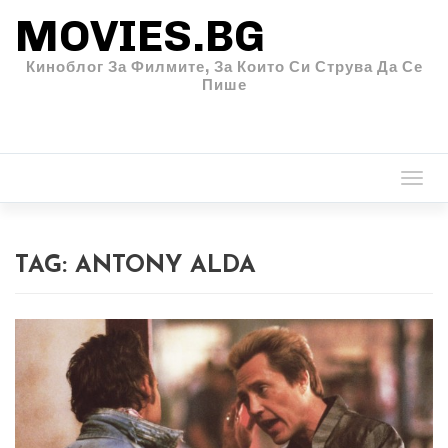
MOVIES.BG
Киноблог За Филмите, За Които Си Струва Да Се
Пише
Togg
navi
TAG:
ANTONY ALDA