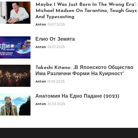
Maybe I Was Just Born In The Wrong Era’:
Michael Madsen On Tarantino, Tough Guys
And Typecasting
Anton
04.07.2025
Елио От Земята
Anton
04.07.2025
Takeshi Kitano: „В Японското Общество
Има Различни Форми На Куирност“
Anton
10.06.2025
Анатомия На Едно Падане (2023)
Anton
30.03.2025