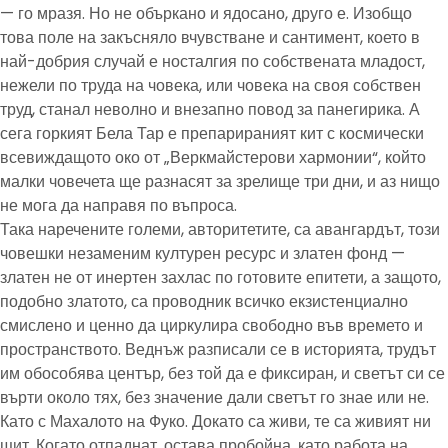
— го мразя. Но не объркано и ядосано, друго е. Изобщо
това поле на закъсняло вчувстване и сантимент, което в
най-добрия случай е носталгия по собствената младост,
нежели по труда на човека, или човека на своя собствен
труд, станал неволно и внезапно повод за панегирика. А
сега горкият Бела Тар е препарираният кит с космически
всевиждащото око от „Веркмайстерови хармонии“, който
малки човечета ще разнасят за зрелище три дни, и аз нищо
не мога да направя по въпроса.
Така наречените големи, авторитетите, са авангардът, този
човешки незаменим културен ресурс и златен фонд —
златен не от инертен захлас по готовите епитети, а защото,
подобно златото, са проводник всичко екзистенциално
смислено и ценно да циркулира свободно във времето и
пространството. Веднъж разписали се в историята, трудът
им обособява център, без той да е фиксиран, и светът си се
върти около тях, без значение дали светът го знае или не.
Като с Махалото на Фуко. Докато са живи, те са живият ни
щит. Когато отпаднат, остава пробойна, като работа на