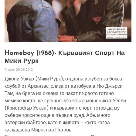
Homeboy (1988)- Кървавият Спорт На
Мики Рурк
Anton
20.08.2012
Джони Уокър (Мики Рурк), отдавна изгубен за бокса
кaубой от Арканзас, слиза от автобуса в Ню Джърси.
Там, на брега на океана го чакат първото готино
момиче което ще срещне, stand up мошеникът Уесли
(Кристофър Уокън) и кървавият спорт, готов да му
събере трохите още в първия рунд. Абе, много
авторски файтове, като в живота - както казва
каскадьора Мирослав Петров