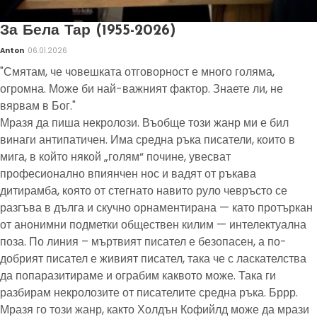
За Бела Тар (1955-2026)
Anton
06.01.2026
"Смятам, че човешката отговорност е много голяма,
огромна. Може би най-важният фактор. Знаете ли, не
вярвам в Бог."
Мразя да пиша некролози. Въобще този жанр ми е бил
винаги антипатичен. Има средна ръка писатели, които в
мига, в който някой „голям“ почине, увесват
професионално впиянчен нос и вадят от ръкава
дитирамба, която от стегнато навито руло чевръсто се
разгъва в дълга и скучно орнаментирана — като протъркан
от анонимни подметки обществен килим — интелектуална
поза. По линия – мъртвият писател е безопасен, а по-
добрият писател е живият писател, така че с ласкателства
да попаразитираме и ограбим каквото може. Така ги
разбирам некролозите от писателите средна ръка. Бррр.
Мразя го този жанр, както Холдън Кофийлд може да мрази