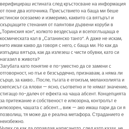
верифицираш истината след кръстосване на информация
от поне два източника. Присъствието на баща ми беше
истински осезаемо и измеримо, каквито са вятърът и
скърцащите стенания от паянтови дървени коруби в
„Торинския кон“, колкото вездесъща и всепоглъщаща е
космическата кал в „Сатанинско танго“. А даже не искам,
нито имам какво да говоря с него, с баща ми. Но как да
изпъдиш вятъра, как да излезеш с чисти обувки, като си
нагазил в живота?
Загубата като понятие е по-уместно да се замени с
отговорност, но пък е безсърдечно, признавам, а няма ли
сърце, за какво… После, тъгата е егоизъм, меланхолията и
скепсисът са ялови — ясно, съответно и те нямат значение,
стигащо по-далеч от ефекта на чаша абсент. Концепцията
за притежание и собственост е илюзорна, контролът е
илюзорен, чашата с абсент…, виж — ако имаш пари да си я
позволиш, тя може да е реална метафора. Страданието е
неизбежно.
Чудех се как да оправдая написаното, след като казах, че