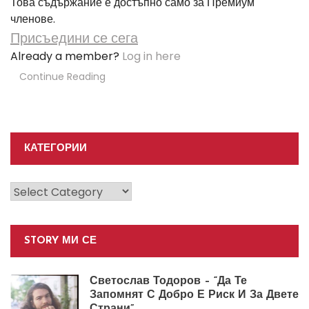
Това съдържание е достъпно само за Премиум
членове.
Присъедини се сега
Already a member?
Log in here
Continue Reading
КАТЕГОРИИ
Категории
STORY МИ СЕ
Светослав Тодоров – “Да Те
Запомнят С Добро Е Риск И За Двете
Страни”