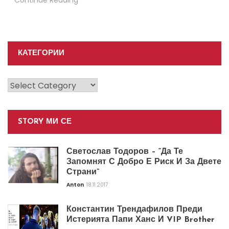
КАТЕГОРИИ
Категории
STORY МИ СЕ
Светослав Тодоров – “Да Те
Запомнят С Добро Е Риск И За Двете
Страни”
Anton
18.11.2017
Константин Трендафилов Преди
Истерията Папи Ханс И VIP Brother