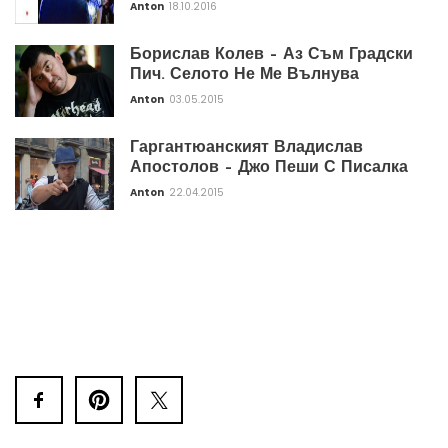
Anton
18.10.2016
Борислав Колев – Аз Съм Градски
Пич. Селото Не Ме Вълнува
Anton
03.05.2015
Гаргантюанският Владислав
Апостолов – Джо Пеши С Писалка
Anton
22.04.2015