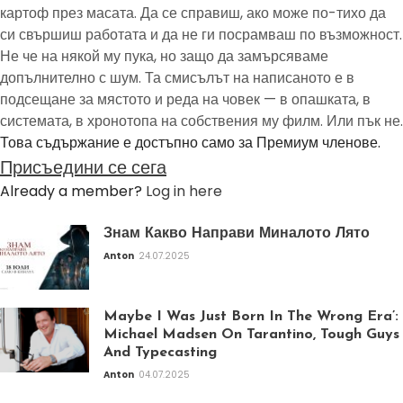
картоф през масата. Да се справиш, ако може по-тихо да
си свършиш работата и да не ги посрамваш по възможност.
Не че на някой му пука, но защо да замърсяваме
допълнително с шум. Та смисълът на написаното е в
подсещане за мястото и реда на човек — в опашката, в
системата, в хронотопа на собствения му филм. Или пък не.
Това съдържание е достъпно само за Премиум членове.
Присъедини се сега
Already a member?
Log in here
Знам Какво Направи Миналото Лято
Anton
24.07.2025
Maybe I Was Just Born In The Wrong Era’:
Michael Madsen On Tarantino, Tough Guys
And Typecasting
Anton
04.07.2025