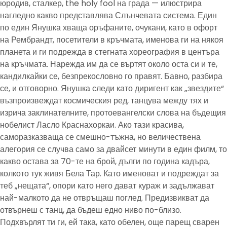
юродив, сталкер, the holy fool на града — илюстрира
нагледно какво представлява Слънчевата система. Един
по един Янушка хваща оръфаните, очукани, като в офорт
на Рембрандт, посетители в кръчмата, именова ги на някоя
планета и ги подрежда в стегната хореография в центъра
на кръчмата. Нарежда им да се въртят около оста си и те,
кандилкайки се, безпрекословно го правят. Бавно, разбира
се, и отговорно. Янушка следи като диригент как „звездите“
възпроизвеждат космическия ред, танцува между тях и
изрича заклинателните, протоевангелски слова на бъдещия
нобелист Ласло Краснахоркаи. Ако тази красива,
саморазказваща се смешно-тъжна, но величествена
алегория се случва само за двайсет минути в един филм, то
какво остава за 70-те на брой, дълги по година кадъра,
колкото тук живя Бела Тар. Като именоват и подреждат за
теб „нещата“, опори като него дават кураж и задължават
най-малкото да не отвръщаш поглед. Предизвикват да
отвърнеш с танц, да бъдеш едно ниво по-близо.
Подхвърлят ти ги, ей така, като обелен, още парещ сварен