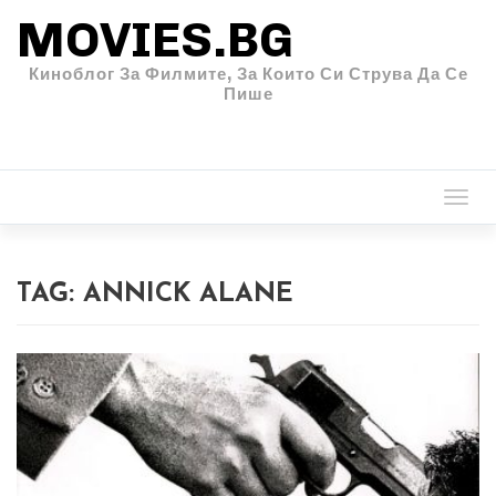
MOVIES.BG
Киноблог За Филмите, За Които Си Струва Да Се
Пише
Togg
navi
TAG:
ANNICK ALANE