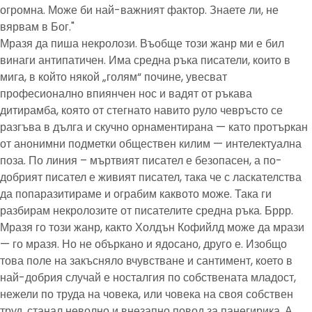
огромна. Може би най-важният фактор. Знаете ли, не
вярвам в Бог."
Мразя да пиша некролози. Въобще този жанр ми е бил
винаги антипатичен. Има средна ръка писатели, които в
мига, в който някой „голям“ почине, увесват
професионално впиянчен нос и вадят от ръкава
дитирамба, която от стегнато навито руло чевръсто се
разгъва в дълга и скучно орнаментирана — като протъркан
от анонимни подметки обществен килим — интелектуална
поза. По линия – мъртвият писател е безопасен, а по-
добрият писател е живият писател, така че с ласкателства
да попаразитираме и ограбим каквото може. Така ги
разбирам некролозите от писателите средна ръка. Бррр.
Мразя го този жанр, както Холдън Кофийлд може да мрази
— го мразя. Но не объркано и ядосано, друго е. Изобщо
това поле на закъсняло вчувстване и сантимент, което в
най-добрия случай е носталгия по собствената младост,
нежели по труда на човека, или човека на своя собствен
труд, станал неволно и внезапно повод за панегирика. А