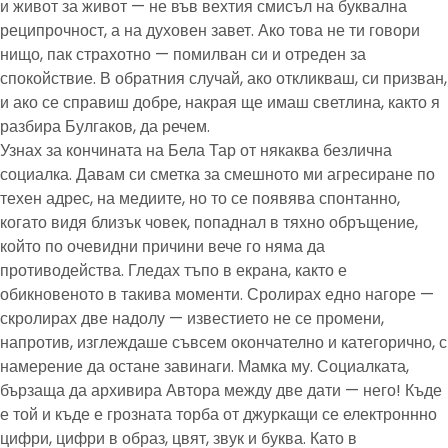
и живот за живот — не във вехтия смисъл на буквална
реципрочност, а на духовен завет. Ако това не ти говори
нищо, пак страхотно — помилван си и отреден за
спокойствие. В обратния случай, ако откликваш, си призван,
и ако се справиш добре, накрая ще имаш светлина, както я
разбира Булгаков, да речем.
Узнах за кончината на Бела Тар от някаква безлична
социалка. Давам си сметка за смешното ми агресиране по
техен адрес, на медиите, но то се появява спонтанно,
когато видя близък човек, попаднал в тяхно обръщение,
който по очевидни причини вече го няма да
противодейства. Гледах тъпо в екрана, както е
обикновеното в такива моменти. Сролирах едно нагоре —
скролирах две надолу — известието не се промени,
напротив, изглеждаше съвсем окончателно и категорично, с
намерение да остане завинаги. Мамка му. Социалката,
бързаща да архивира Автора между две дати — него! Къде
е той и къде е грозната торба от джуркащи се електроннно
цифри, цифри в образ, цвят, звук и буква. Като в