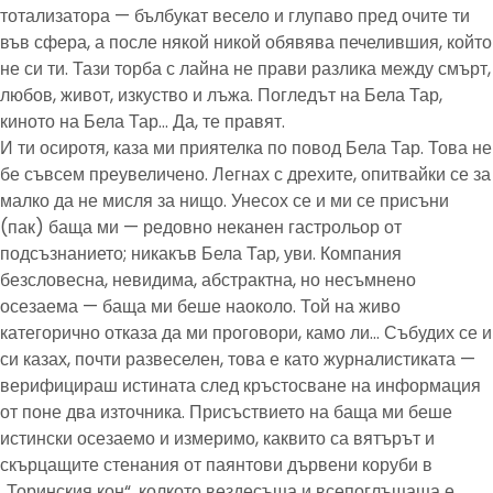
тотализатора — бълбукат весело и глупаво пред очите ти
във сфера, а после някой никой обявява печелившия, който
не си ти. Тази торба с лайна не прави разлика между смърт,
любов, живот, изкуство и лъжа. Погледът на Бела Тар,
киното на Бела Тар… Да, те правят.
И ти осиротя, каза ми приятелка по повод Бела Тар. Това не
бе съвсем преувеличено. Легнах с дрехите, опитвайки се за
малко да не мисля за нищо. Унесох се и ми се присъни
(пак) баща ми — редовно неканен гастрольор от
подсъзнанието; никакъв Бела Тар, уви. Компания
безсловесна, невидима, абстрактна, но несъмнено
осезаема — баща ми беше наоколо. Той на живо
категорично отказа да ми проговори, камо ли… Събудих се и
си казах, почти развеселен, това е като журналистиката —
верифицираш истината след кръстосване на информация
от поне два източника. Присъствието на баща ми беше
истински осезаемо и измеримо, каквито са вятърът и
скърцащите стенания от паянтови дървени коруби в
„Торинския кон“, колкото вездесъща и всепоглъщаща е