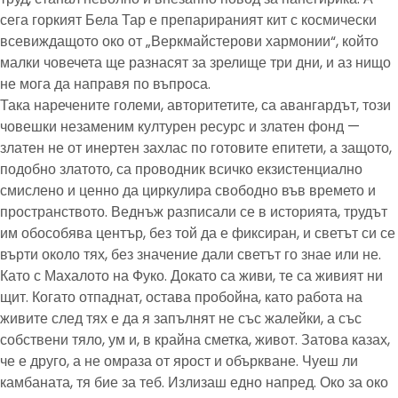
сега горкият Бела Тар е препарираният кит с космически
всевиждащото око от „Веркмайстерови хармонии“, който
малки човечета ще разнасят за зрелище три дни, и аз нищо
не мога да направя по въпроса.
Така наречените големи, авторитетите, са авангардът, този
човешки незаменим културен ресурс и златен фонд —
златен не от инертен захлас по готовите епитети, а защото,
подобно златото, са проводник всичко екзистенциално
смислено и ценно да циркулира свободно във времето и
пространството. Веднъж разписали се в историята, трудът
им обособява център, без той да е фиксиран, и светът си се
върти около тях, без значение дали светът го знае или не.
Като с Махалото на Фуко. Докато са живи, те са живият ни
щит. Когато отпаднат, остава пробойна, като работа на
живите след тях е да я запълнят не със жалейки, а със
собствени тяло, ум и, в крайна сметка, живот. Затова казах,
че е друго, а не омраза от ярост и объркване. Чуеш ли
камбаната, тя бие за теб. Излизаш едно напред. Око за око