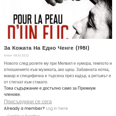
За Кожата На Едно Ченге (1981)
Anton
08.03.2022
Новото след ролите му при Мелвил е хумора, темпото и
отношението към музиката, ако щеш. Забавната нотка,
макар и специфична е търсена през кадър, а ритъмът е
от стегнат към стакато.
Това съдържание е достъпно само за Премиум
членове.
Присъедини се сега
Already a member?
Log in here
Continue Reading