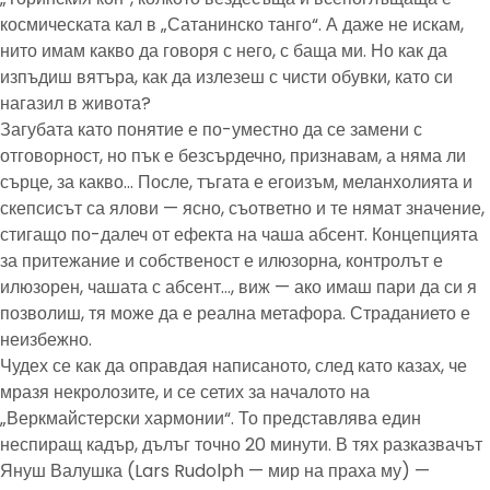
космическата кал в „Сатанинско танго“. А даже не искам,
нито имам какво да говоря с него, с баща ми. Но как да
изпъдиш вятъра, как да излезеш с чисти обувки, като си
нагазил в живота?
Загубата като понятие е по-уместно да се замени с
отговорност, но пък е безсърдечно, признавам, а няма ли
сърце, за какво… После, тъгата е егоизъм, меланхолията и
скепсисът са ялови — ясно, съответно и те нямат значение,
стигащо по-далеч от ефекта на чаша абсент. Концепцията
за притежание и собственост е илюзорна, контролът е
илюзорен, чашата с абсент…, виж — ако имаш пари да си я
позволиш, тя може да е реална метафора. Страданието е
неизбежно.
Чудех се как да оправдая написаното, след като казах, че
мразя некролозите, и се сетих за началото на
„Веркмайстерски хармонии“. То представлява един
неспиращ кадър, дълъг точно 20 минути. В тях разказвачът
Януш Валушка (Lars Rudolph — мир на праха му) —