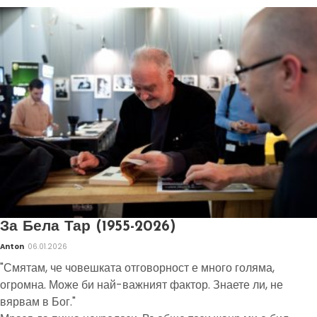
За Бела Тар (1955-2026)
Anton
06.01.2026
"Смятам, че човешката отговорност е много голяма,
огромна. Може би най-важният фактор. Знаете ли, не
вярвам в Бог."