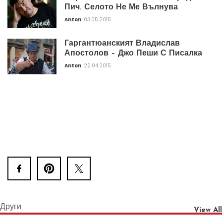
Пич. Селото Не Ме Вълнува
Anton
03.05.2015
Гаргантюанският Владислав
Апостолов – Джо Пеши С Писалка
Anton
22.04.2015
Други
View All