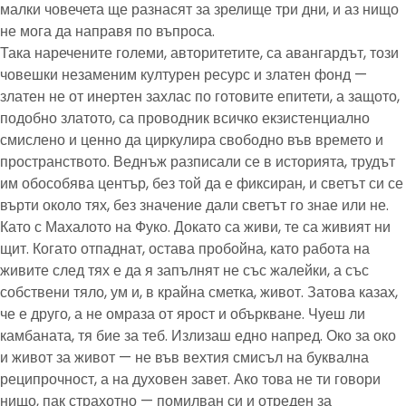
малки човечета ще разнасят за зрелище три дни, и аз нищо
не мога да направя по въпроса.
Така наречените големи, авторитетите, са авангардът, този
човешки незаменим културен ресурс и златен фонд —
златен не от инертен захлас по готовите епитети, а защото,
подобно златото, са проводник всичко екзистенциално
смислено и ценно да циркулира свободно във времето и
пространството. Веднъж разписали се в историята, трудът
им обособява център, без той да е фиксиран, и светът си се
върти около тях, без значение дали светът го знае или не.
Като с Махалото на Фуко. Докато са живи, те са живият ни
щит. Когато отпаднат, остава пробойна, като работа на
живите след тях е да я запълнят не със жалейки, а със
собствени тяло, ум и, в крайна сметка, живот. Затова казах,
че е друго, а не омраза от ярост и объркване. Чуеш ли
камбаната, тя бие за теб. Излизаш едно напред. Око за око
и живот за живот — не във вехтия смисъл на буквална
реципрочност, а на духовен завет. Ако това не ти говори
нищо, пак страхотно — помилван си и отреден за