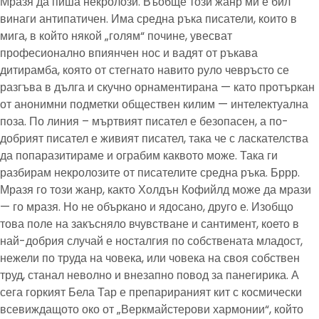
Мразя да пиша некролози. Въобще този жанр ми е бил
винаги антипатичен. Има средна ръка писатели, които в
мига, в който някой „голям“ почине, увесват
професионално впиянчен нос и вадят от ръкава
дитирамба, която от стегнато навито руло чевръсто се
разгъва в дълга и скучно орнаментирана — като протъркан
от анонимни подметки обществен килим — интелектуална
поза. По линия – мъртвият писател е безопасен, а по-
добрият писател е живият писател, така че с ласкателства
да попаразитираме и ограбим каквото може. Така ги
разбирам некролозите от писателите средна ръка. Бррр.
Мразя го този жанр, както Холдън Кофийлд може да мрази
— го мразя. Но не объркано и ядосано, друго е. Изобщо
това поле на закъсняло вчувстване и сантимент, което в
най-добрия случай е носталгия по собствената младост,
нежели по труда на човека, или човека на своя собствен
труд, станал неволно и внезапно повод за панегирика. А
сега горкият Бела Тар е препарираният кит с космически
всевиждащото око от „Веркмайстерови хармонии“, който