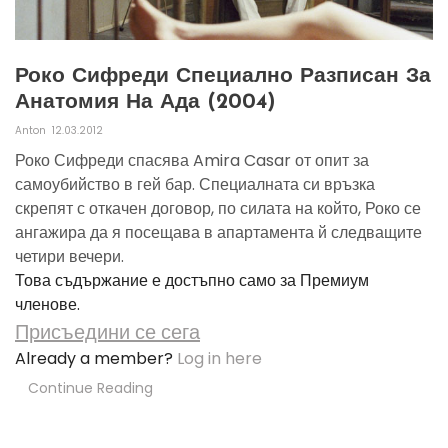
Роко Сифреди Специално Разписан За
Анатомия На Ада (2004)
Anton
12.03.2012
Роко Сифреди спасява Amira Casar от опит за
самоубийство в гей бар. Специалната си връзка
скрепят с откачен договор, по силата на който, Роко се
ангажира да я посещава в апартамента й следващите
четири вечери.
Това съдържание е достъпно само за Премиум
членове.
Присъедини се сега
Already a member?
Log in here
Continue Reading