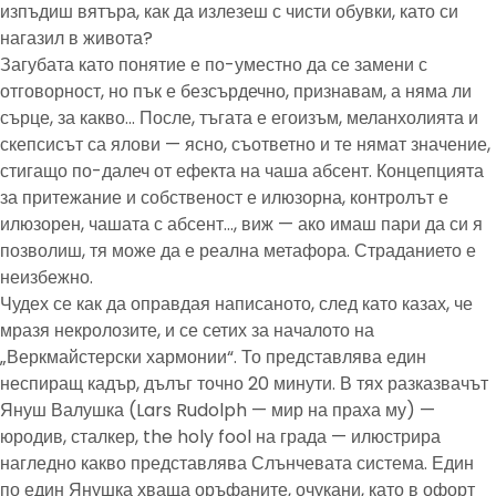
изпъдиш вятъра, как да излезеш с чисти обувки, като си
нагазил в живота?
Загубата като понятие е по-уместно да се замени с
отговорност, но пък е безсърдечно, признавам, а няма ли
сърце, за какво… После, тъгата е егоизъм, меланхолията и
скепсисът са ялови — ясно, съответно и те нямат значение,
стигащо по-далеч от ефекта на чаша абсент. Концепцията
за притежание и собственост е илюзорна, контролът е
илюзорен, чашата с абсент…, виж — ако имаш пари да си я
позволиш, тя може да е реална метафора. Страданието е
неизбежно.
Чудех се как да оправдая написаното, след като казах, че
мразя некролозите, и се сетих за началото на
„Веркмайстерски хармонии“. То представлява един
неспиращ кадър, дълъг точно 20 минути. В тях разказвачът
Януш Валушка (Lars Rudolph — мир на праха му) —
юродив, сталкер, the holy fool на града — илюстрира
нагледно какво представлява Слънчевата система. Един
по един Янушка хваща оръфаните, очукани, като в офорт