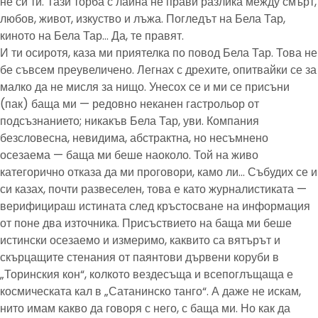
не си ти. Тази торба с лайна не прави разлика между смърт,
любов, живот, изкуство и лъжа. Погледът на Бела Тар,
киното на Бела Тар… Да, те правят.
И ти осиротя, каза ми приятелка по повод Бела Тар. Това не
бе съвсем преувеличено. Легнах с дрехите, опитвайки се за
малко да не мисля за нищо. Унесох се и ми се присъни
(пак) баща ми — редовно неканен гастрольор от
подсъзнанието; никакъв Бела Тар, уви. Компания
безсловесна, невидима, абстрактна, но несъмнено
осезаема — баща ми беше наоколо. Той на живо
категорично отказа да ми проговори, камо ли… Събудих се и
си казах, почти развеселен, това е като журналистиката —
верифицираш истината след кръстосване на информация
от поне два източника. Присъствието на баща ми беше
истински осезаемо и измеримо, каквито са вятърът и
скърцащите стенания от паянтови дървени коруби в
„Торинския кон“, колкото вездесъща и всепоглъщаща е
космическата кал в „Сатанинско танго“. А даже не искам,
нито имам какво да говоря с него, с баща ми. Но как да