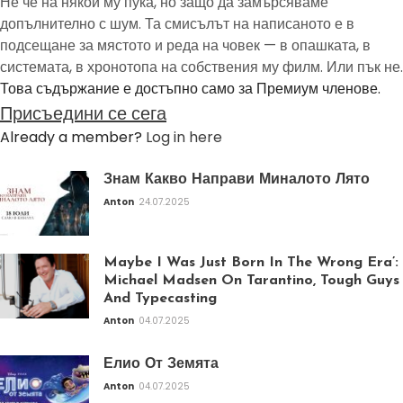
Не че на някой му пука, но защо да замърсяваме
допълнително с шум. Та смисълът на написаното е в
подсещане за мястото и реда на човек — в опашката, в
системата, в хронотопа на собствения му филм. Или пък не.
Това съдържание е достъпно само за Премиум членове.
Присъедини се сега
Already a member?
Log in here
Знам Какво Направи Миналото Лято
Anton
24.07.2025
Maybe I Was Just Born In The Wrong Era’:
Michael Madsen On Tarantino, Tough Guys
And Typecasting
Anton
04.07.2025
Елио От Земята
Anton
04.07.2025