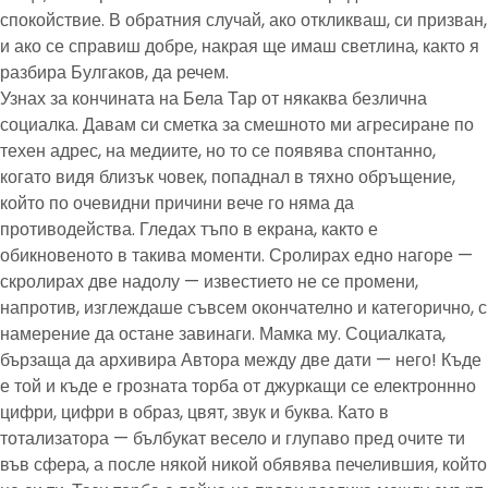
спокойствие. В обратния случай, ако откликваш, си призван,
и ако се справиш добре, накрая ще имаш светлина, както я
разбира Булгаков, да речем.
Узнах за кончината на Бела Тар от някаква безлична
социалка. Давам си сметка за смешното ми агресиране по
техен адрес, на медиите, но то се появява спонтанно,
когато видя близък човек, попаднал в тяхно обръщение,
който по очевидни причини вече го няма да
противодейства. Гледах тъпо в екрана, както е
обикновеното в такива моменти. Сролирах едно нагоре —
скролирах две надолу — известието не се промени,
напротив, изглеждаше съвсем окончателно и категорично, с
намерение да остане завинаги. Мамка му. Социалката,
бързаща да архивира Автора между две дати — него! Къде
е той и къде е грозната торба от джуркащи се електроннно
цифри, цифри в образ, цвят, звук и буква. Като в
тотализатора — бълбукат весело и глупаво пред очите ти
във сфера, а после някой никой обявява печелившия, който