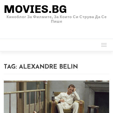
MOVIES.BG
Киноблог За Филмите, За Които Си Струва Да Се
Пише
Togg
navi
TAG:
ALEXANDRE BELIN