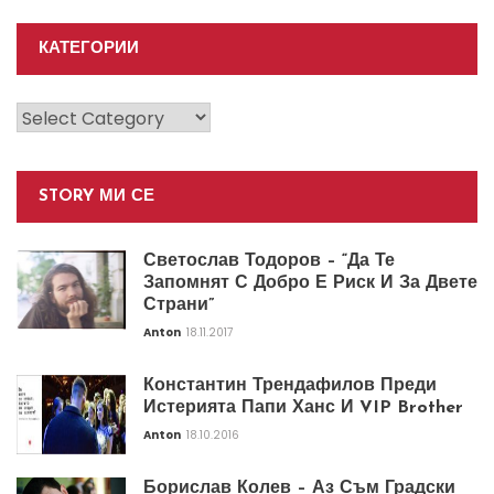
КАТЕГОРИИ
Категории
STORY МИ СЕ
Светослав Тодоров – “Да Те
Запомнят С Добро Е Риск И За Двете
Страни”
Anton
18.11.2017
Константин Трендафилов Преди
Истерията Папи Ханс И VIP Brother
Anton
18.10.2016
Борислав Колев – Аз Съм Градски