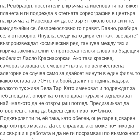
на Рембрандт, посетители в кръчмата, именова ги на някоя
планета и ги подрежда в стегната хореография в центъра
на кръчмата. Нарежда им да се въртят около оста си и те,
кандилкайки се, безпрекословно го правят. Бавно, разбира
се, и отговорно. Янушка следи като диригент как „звездите“
възпроизвеждат космическия ред, танцува между тях и
изрича заклинателните, протоевангелски слова на бъдещия
нобелист Ласло Краснахоркаи. Ако тази красива,
саморазказваща се смешно-тъжна, но величествена
алегория се случва само за двайсет минути в един филм, то
какво остава за 70-те на брой, дълги по година кадъра,
колкото тук живя Бела Тар. Като именоват и подреждат за
теб „нещата“, опори като него дават кураж и задължават
най-малкото да не отвръщаш поглед. Предизвикват да
отвърнеш с танц, да бъдеш едно ниво по-близо.
Подхвърлят ти ги, ей така, като обелен, още парещ сварен
картоф през масата. Да се справиш, ако може по-тихо да
си свършиш работата и да не ги посрамваш по възможност.