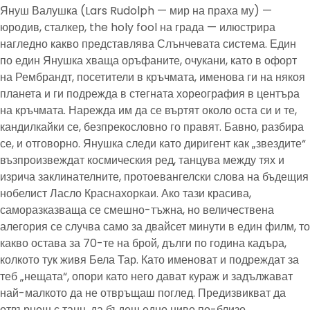
Януш Валушка (Lars Rudolph — мир на праха му) —
юродив, сталкер, the holy fool на града — илюстрира
нагледно какво представлява Слънчевата система. Един
по един Янушка хваща оръфаните, очукани, като в офорт
на Рембрандт, посетители в кръчмата, именова ги на някоя
планета и ги подрежда в стегната хореография в центъра
на кръчмата. Нарежда им да се въртят около оста си и те,
кандилкайки се, безпрекословно го правят. Бавно, разбира
се, и отговорно. Янушка следи като диригент как „звездите“
възпроизвеждат космическия ред, танцува между тях и
изрича заклинателните, протоевангелски слова на бъдещия
нобелист Ласло Краснахоркаи. Ако тази красива,
саморазказваща се смешно-тъжна, но величествена
алегория се случва само за двайсет минути в един филм, то
какво остава за 70-те на брой, дълги по година кадъра,
колкото тук живя Бела Тар. Като именоват и подреждат за
теб „нещата“, опори като него дават кураж и задължават
най-малкото да не отвръщаш поглед. Предизвикват да
отвърнеш с танц, да бъдеш едно ниво по-близо.