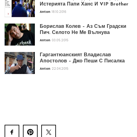
Истерията Папи Ханс И VIP Brother
Anton
18.10.2016
Борислав Колев – Аз Съм Градски
Пич. Селото Не Ме Вълнува
Anton
03.05.2015
Гаргантюанският Владислав
Апостолов – Джо Пеши С Писалка
Anton
22.04.2015