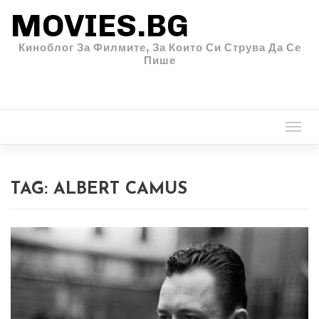
MOVIES.BG
Киноблог За Филмите, За Които Си Струва Да Се
Пише
Togg
navi
TAG:
ALBERT CAMUS