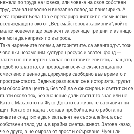
нежели по труда на човека, или човека на своя собствен
труд, станал неволно и внезапно повод за панегирика. А
сега горкият Бела Тар е препарираният кит с космически
всевиждащото око от „Веркмайстерови хармонии“, който
малки човечета ще разнасят за зрелище три дни, и аз нищо
не мога да направя по въпроса.
Така наречените големи, авторитетите, са авангардът, този
човешки незаменим културен ресурс и златен фонд —
златен не от инертен захлас по готовите епитети, а защото,
подобно златото, са проводник всичко екзистенциално
смислено и ценно да циркулира свободно във времето и
пространството. Веднъж разписали се в историята, трудът
им обособява център, без той да е фиксиран, и светът си се
върти около тях, без значение дали светът го знае или не.
Като с Махалото на Фуко. Докато са живи, те са живият ни
щит. Когато отпаднат, остава пробойна, като работа на
живите след тях е да я запълнят не със жалейки, а със
собствени тяло, ум и, в крайна сметка, живот. Затова казах,
че е друго, а не омраза от ярост и объркване. Чуеш ли