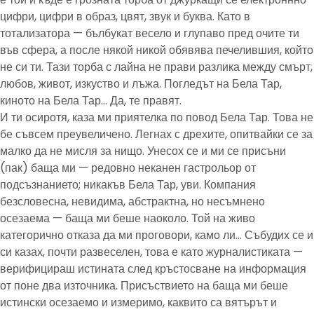
цифри, цифри в образ, цвят, звук и буква. Като в
тотализатора — бълбукат весело и глупаво пред очите ти
във сфера, а после някой никой обявява печелившия, който
не си ти. Тази торба с лайна не прави разлика между смърт,
любов, живот, изкуство и лъжа. Погледът на Бела Тар,
киното на Бела Тар… Да, те правят.
И ти осиротя, каза ми приятелка по повод Бела Тар. Това не
бе съвсем преувеличено. Легнах с дрехите, опитвайки се за
малко да не мисля за нищо. Унесох се и ми се присъни
(пак) баща ми — редовно неканен гастрольор от
подсъзнанието; никакъв Бела Тар, уви. Компания
безсловесна, невидима, абстрактна, но несъмнено
осезаема — баща ми беше наоколо. Той на живо
категорично отказа да ми проговори, камо ли… Събудих се и
си казах, почти развеселен, това е като журналистиката —
верифицираш истината след кръстосване на информация
от поне два източника. Присъствието на баща ми беше
истински осезаемо и измеримо, каквито са вятърът и