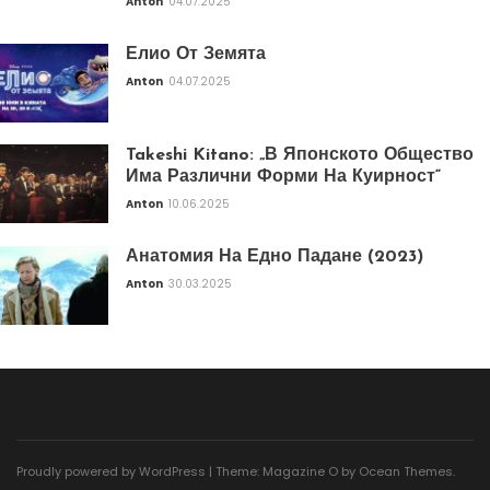
Anton
04.07.2025
Елио От Земята
Anton
04.07.2025
Takeshi Kitano: „В Японското Общество
Има Различни Форми На Куирност“
Anton
10.06.2025
Анатомия На Едно Падане (2023)
Anton
30.03.2025
Proudly powered by WordPress
|
Theme: Magazine O by
Ocean Themes
.