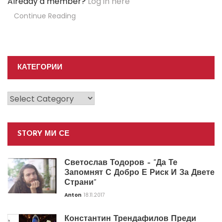
Already a member?
Log in here
Continue Reading
КАТЕГОРИИ
Категории
STORY МИ СЕ
Светослав Тодоров – “Да Те
Запомнят С Добро Е Риск И За Двете
Страни”
Anton
18.11.2017
Константин Трендафилов Преди