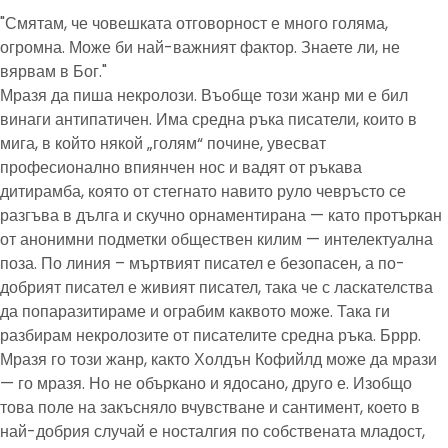
"Смятам, че човешката отговорност е много голяма,
огромна. Може би най-важният фактор. Знаете ли, не
вярвам в Бог."
Мразя да пиша некролози. Въобще този жанр ми е бил
винаги антипатичен. Има средна ръка писатели, които в
мига, в който някой „голям“ почине, увесват
професионално впиянчен нос и вадят от ръкава
дитирамба, която от стегнато навито руло чевръсто се
разгъва в дълга и скучно орнаментирана — като протъркан
от анонимни подметки обществен килим — интелектуална
поза. По линия – мъртвият писател е безопасен, а по-
добрият писател е живият писател, така че с ласкателства
да попаразитираме и ограбим каквото може. Така ги
разбирам некролозите от писателите средна ръка. Бррр.
Мразя го този жанр, както Холдън Кофийлд може да мрази
— го мразя. Но не объркано и ядосано, друго е. Изобщо
това поле на закъсняло вчувстване и сантимент, което в
най-добрия случай е носталгия по собствената младост,