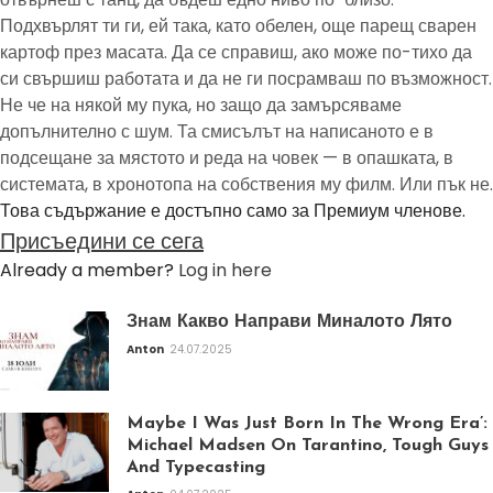
Подхвърлят ти ги, ей така, като обелен, още парещ сварен
картоф през масата. Да се справиш, ако може по-тихо да
си свършиш работата и да не ги посрамваш по възможност.
Не че на някой му пука, но защо да замърсяваме
допълнително с шум. Та смисълът на написаното е в
подсещане за мястото и реда на човек — в опашката, в
системата, в хронотопа на собствения му филм. Или пък не.
Това съдържание е достъпно само за Премиум членове.
Присъедини се сега
Already a member?
Log in here
Знам Какво Направи Миналото Лято
Anton
24.07.2025
Maybe I Was Just Born In The Wrong Era’:
Michael Madsen On Tarantino, Tough Guys
And Typecasting