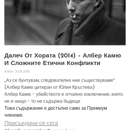
Далеч От Хората (2014) – Албер Камю
И Сложните Етични Конфликти
Anton
31.05.2015
„Аз се бунтувам, следователно ние съществуваме”
(Албер Камю цитиран от Юлия Кръстева)
Албер Камю - убийството е отчаяно изключение, което
не е нищо - то не съдържа бъдеще
Това съдържание е достъпно само за Премиум
членове.
Присъедини се сега