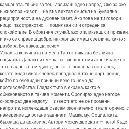
камбаната, тя бие за теб. Излизаш едно напред. Око за око
и живот за живот — не във вехтия смисъл на буквална
реципрочност, а на духовен завет. Ако това не ти говори
нищо, пак страхотно — помилван си и отреден за
спокойствие. В обратния случай, ако откликваш, си призван,
и ако се справиш добре, накрая ще имаш светлина, както я
разбира Булгаков, да речем.
Узнах за кончината на Бела Тар от някаква безлична
социалка. Давам си сметка за смешното ми агресиране по
техен адрес, на медиите, но то се появява спонтанно,
когато видя близък човек, попаднал в тяхно обръщение,
който по очевидни причини вече го няма да
противодейства. Гледах тъпо в екрана, както е
обикновеното в такива моменти. Сролирах едно нагоре —
скролирах две надолу — известието не се промени,
напротив, изглеждаше съвсем окончателно и категорично, с
намерение да остане завинаги. Мамка му. Социалката,
бързаща да архивира Автора между две дати — него! Къде
е той и къде е грозната торба от джуркащи се електроннно