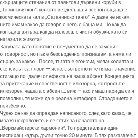
скърцащите стенания от паянтови дървени коруби в
„Торинския кон“, колкото вездесъща и всепоглъщаща е
космическата кал в „Сатанинско танго“. А даже не искам,
нито имам какво да говоря с него, с баща ми. Но как да
изпъдиш вятъра, как да излезеш с чисти обувки, като си
нагазил в живота?
Загубата като понятие е по-уместно да се замени с
отговорност, но пък е безсърдечно, признавам, а няма ли
сърце, за какво… После, тъгата е егоизъм, меланхолията и
скепсисът са ялови — ясно, съответно и те нямат значение,
стигащо по-далеч от ефекта на чаша абсент. Концепцията
за притежание и собственост е илюзорна, контролът е
илюзорен, чашата с абсент…, виж — ако имаш пари да си я
позволиш, тя може да е реална метафора. Страданието е
неизбежно.
Чудех се как да оправдая написаното, след като казах, че
мразя некролозите, и се сетих за началото на
„Веркмайстерски хармонии“. То представлява един
неспиращ кадър, дълъг точно 20 минути. В тях разказвачът