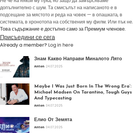
Не че на някой му пука, но защо да замърсяваме
допълнително с шум. Та смисълът на написаното е в
подсещане за мястото и реда на човек — в опашката, в
системата, в хронотопа на собствения му филм. Или пък не.
Това съдържание е достъпно само за Премиум членове.
Присъедини се сега
Already a member?
Log in here
Знам Какво Направи Миналото Лято
Anton
24.07.2025
Maybe I Was Just Born In The Wrong Era’:
Michael Madsen On Tarantino, Tough Guys
And Typecasting
Anton
04.07.2025
Елио От Земята
Anton
04.07.2025