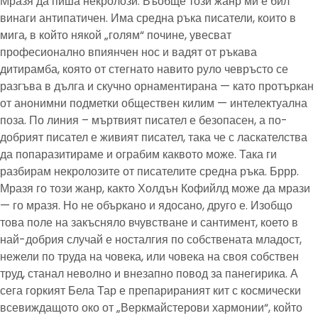
Мразя да пиша некролози. Въобще този жанр ми е бил
винаги антипатичен. Има средна ръка писатели, които в
мига, в който някой „голям“ почине, увесват
професионално впиянчен нос и вадят от ръкава
дитирамба, която от стегнато навито руло чевръсто се
разгъва в дълга и скучно орнаментирана — като протъркан
от анонимни подметки обществен килим — интелектуална
поза. По линия – мъртвият писател е безопасен, а по-
добрият писател е живият писател, така че с ласкателства
да попаразитираме и ограбим каквото може. Така ги
разбирам некролозите от писателите средна ръка. Бррр.
Мразя го този жанр, както Холдън Кофийлд може да мрази
— го мразя. Но не объркано и ядосано, друго е. Изобщо
това поле на закъсняло вчувстване и сантимент, което в
най-добрия случай е носталгия по собствената младост,
нежели по труда на човека, или човека на своя собствен
труд, станал неволно и внезапно повод за панегирика. А
сега горкият Бела Тар е препарираният кит с космически
всевиждащото око от „Веркмайстерови хармонии“, който