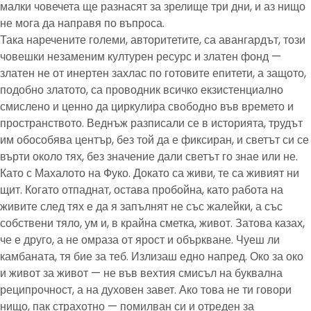
малки човечета ще разнасят за зрелище три дни, и аз нищо
не мога да направя по въпроса.
Така наречените големи, авторитетите, са авангардът, този
човешки незаменим културен ресурс и златен фонд —
златен не от инертен захлас по готовите епитети, а защото,
подобно златото, са проводник всичко екзистенциално
смислено и ценно да циркулира свободно във времето и
пространството. Веднъж разписали се в историята, трудът
им обособява център, без той да е фиксиран, и светът си се
върти около тях, без значение дали светът го знае или не.
Като с Махалото на Фуко. Докато са живи, те са живият ни
щит. Когато отпаднат, остава пробойна, като работа на
живите след тях е да я запълнят не със жалейки, а със
собствени тяло, ум и, в крайна сметка, живот. Затова казах,
че е друго, а не омраза от ярост и объркване. Чуеш ли
камбаната, тя бие за теб. Излизаш едно напред. Око за око
и живот за живот — не във вехтия смисъл на буквална
реципрочност, а на духовен завет. Ако това не ти говори
нищо, пак страхотно — помилван си и отреден за