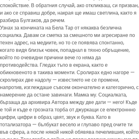
спокойствие. В обратния случай, ако откликваш, си призван,
и ако се справиш добре, накрая ще имаш светлина, както я
разбира Булгаков, да речем.
Узнах за кончината на Бела Тар от някаква безлична
социалка. Давам си сметка за смешното ми агресиране по
техен адрес, на медиите, но то се появява спонтанно,
когато видя близък човек, попаднал в тяхно обръщение,
който по очевидни причини вече го няма да
противодейства. Гледах тъпо в екрана, както е
обикновеното в такива моменти. Сролирах едно нагоре —
скролирах две надолу — известието не се промени,
напротив, изглеждаше съвсем окончателно и категорично, с
намерение да остане завинаги. Мамка му. Социалката,
бързаща да архивира Автора между две дати — него! Къде
е той и къде е грозната торба от джуркащи се електроннно
цифри, цифри в образ, цвят, звук и буква. Като в
тотализатора — бълбукат весело и глупаво пред очите ти
във сфера, а после някой никой обявява печелившия, който