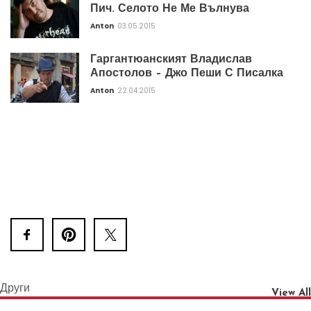
Пич. Селото Не Ме Вълнува
Anton
03.05.2015
Гаргантюанският Владислав
Апостолов – Джо Пеши С Писалка
Anton
22.04.2015
Други
View All