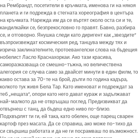
на Рембрандт, посетители в кръчмата, именова ги на някоя
планета и ги подрежда в стегната хореография в центъра
на кръчмата. Нарежда им да се въртят около оста си и те,
кандилкайки се, безпрекословно го правят. Бавно, разбира
се, и отговорно. Янушка следи като диригент как „звездите“
възпроизвеждат космическия ред, танцува между тях и
изрича заклинателните, протоевангелски слова на бъдещия
нобелист Ласло Краснахоркаи. Ако тази красива,
саморазказваща се смешно-тъжна, но величествена
алегория се случва само за двайсет минути в един филм, то
какво остава за 70-те на брой, дълги по година кадъра,
колкото тук живя Бела Тар. Като именоват и подреждат за
теб „нещата“, опори като него дават кураж и задължават
най-малкото да не отвръщаш поглед. Предизвикват да
отвърнеш с танц, да бъдеш едно ниво по-близо.
Подхвърлят ти ги, ей така, като обелен, още парещ сварен
картоф през масата. Да се справиш, ако може по-тихо да
си свършиш работата и да не ги посрамваш по възможност.