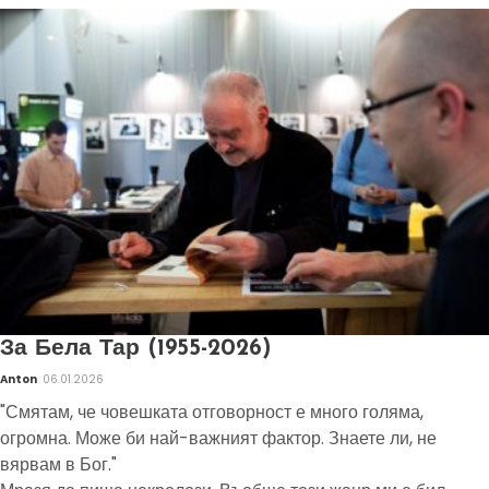
За Бела Тар (1955-2026)
Anton
06.01.2026
"Смятам, че човешката отговорност е много голяма,
огромна. Може би най-важният фактор. Знаете ли, не
вярвам в Бог."