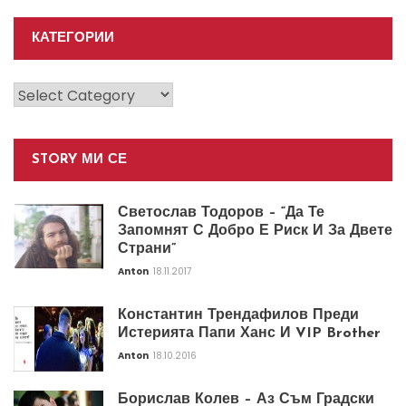
КАТЕГОРИИ
Категории
STORY МИ СЕ
Светослав Тодоров – “Да Те
Запомнят С Добро Е Риск И За Двете
Страни”
Anton
18.11.2017
Константин Трендафилов Преди
Истерията Папи Ханс И VIP Brother
Anton
18.10.2016
Борислав Колев – Аз Съм Градски