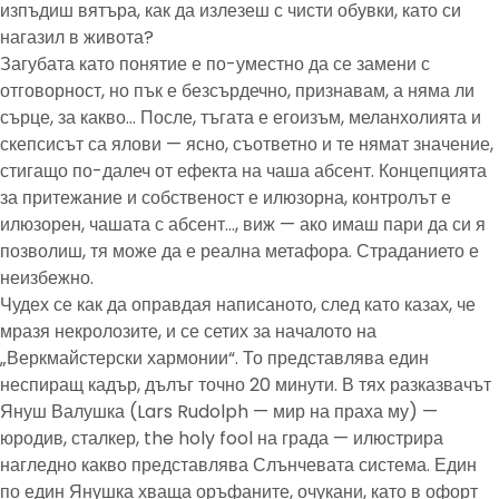
изпъдиш вятъра, как да излезеш с чисти обувки, като си
нагазил в живота?
Загубата като понятие е по-уместно да се замени с
отговорност, но пък е безсърдечно, признавам, а няма ли
сърце, за какво… После, тъгата е егоизъм, меланхолията и
скепсисът са ялови — ясно, съответно и те нямат значение,
стигащо по-далеч от ефекта на чаша абсент. Концепцията
за притежание и собственост е илюзорна, контролът е
илюзорен, чашата с абсент…, виж — ако имаш пари да си я
позволиш, тя може да е реална метафора. Страданието е
неизбежно.
Чудех се как да оправдая написаното, след като казах, че
мразя некролозите, и се сетих за началото на
„Веркмайстерски хармонии“. То представлява един
неспиращ кадър, дълъг точно 20 минути. В тях разказвачът
Януш Валушка (Lars Rudolph — мир на праха му) —
юродив, сталкер, the holy fool на града — илюстрира
нагледно какво представлява Слънчевата система. Един
по един Янушка хваща оръфаните, очукани, като в офорт