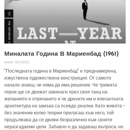
Миналата Година В Мариенбад (1961)
Anton
12.11.2022
"Последната година в Мариенбад" е преднамерена,
изкуствена художествена конструкция. От самото
начало знаеш, че няма да има решение. Че тримата
герои ще се движат завинаги през своя танц на
желанието и отричането и че дрехите им и елегантната
архитектура на замъка са псевдо реални. Като живота -
без значение колко теории прилагаш към него, той
продължава да се движи безразлично към своите
неразгадаеми цели. Забавно е да задаваш въпроси, но