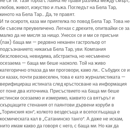
не си ти. Тази торба с лайна не прави разлика между смърт,
любов, живот, изкуство и лъжа. Погледът на Бела Тар,
киното на Бела Тар… Да, те правят.
И ти осиротя, каза ми приятелка по повод Бела Тар. Това не
бе съвсем преувеличено. Легнах с дрехите, опитвайки се за
малко да не мисля за нищо. Унесох се и ми се присъни
(пак) баща ми — редовно неканен гастрольор от
подсъзнанието; никакъв Бела Тар, уви. Компания
безсловесна, невидима, абстрактна, но несъмнено
осезаема — баща ми беше наоколо. Той на живо
категорично отказа да ми проговори, камо ли… Събудих се и
си казах, почти развеселен, това е като журналистиката —
верифицираш истината след кръстосване на информация
от поне два източника. Присъствието на баща ми беше
истински осезаемо и измеримо, каквито са вятърът и
скърцащите стенания от паянтови дървени коруби в
„Торинския кон“, колкото вездесъща и всепоглъщаща е
космическата кал в „Сатанинско танго“. А даже не искам,
нито имам какво да говоря с него, с баща ми. Но как да