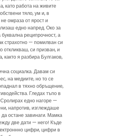
а, като работа на живите
обствени тяло, ум и, в
а не омраза от ярост и
злизаш едно напред. Око за
а буквална реципрочност, а
пак страхотно — помилван си
о откликваш, си призван, и
, както я разбира Булгаков,
лична социалка. Давам си
с, на медиите, но то се
попаднал в тяхно обръщение,
тиводейства. Гледах тъпо в
. Сролирах едно нагоре —
ени, напротив, изглеждаше
 да остане завинаги. Мамка
ежду две дати — него! Къде
електроннно цифри, цифри в