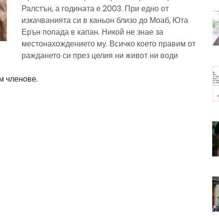
Ралстън, а годината е 2003. При едно от
изкачванията си в каньон близо до Моаб, Юта
Ерън попада в капан. Никой не знае за
местонахождението му. Всичко което правим от
раждането си през целия ни живот ни води
м членове.