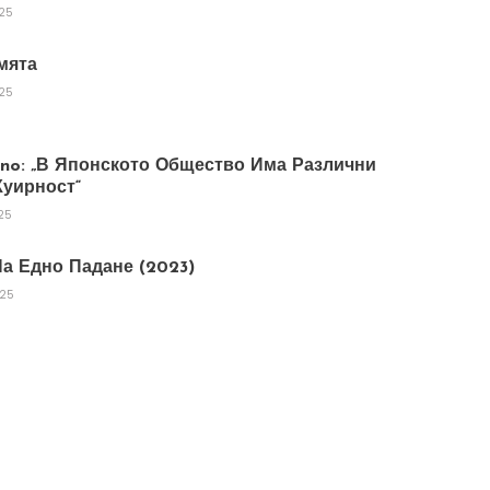
025
мята
025
tano: „В Японското Общество Има Различни
уирност“
25
а Едно Падане (2023)
025