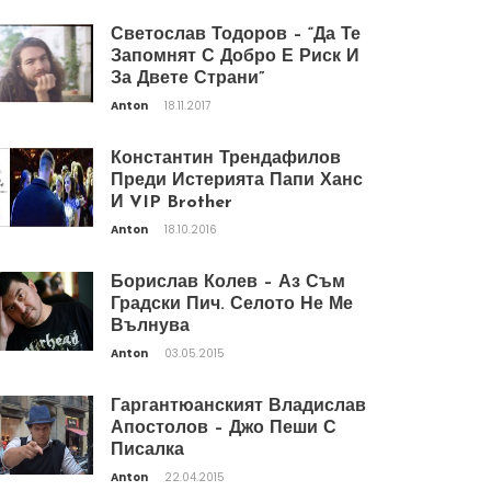
Светослав Тодоров – “Да Те
Запомнят С Добро Е Риск И
За Двете Страни”
Anton
18.11.2017
Константин Трендафилов
Преди Истерията Папи Ханс
И VIP Brother
Anton
18.10.2016
Борислав Колев – Аз Съм
Градски Пич. Селото Не Ме
Вълнува
Anton
03.05.2015
Гаргантюанският Владислав
Апостолов – Джо Пеши С
Писалка
Anton
22.04.2015