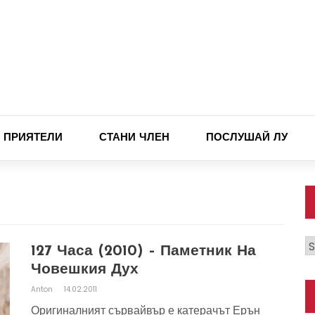
ПРИЯТЕЛИ
СТАНИ ЧЛЕН
ПОСЛУШАЙ ЛУ
К
127 Часа (2010) – Паметник На
Човешкия Дух
Anton
14.02.2011
Оригиналният сървайвър е катерачът Ерън