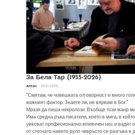
За Бела Тар (1955-2026)
Anton
06.01.2026
"Смятам, че човешката отговорност е много гол
важният фактор. Знаете ли, не вярвам в Бог."
Мразя да пиша некролози. Въобще този жанр ми
Има средна ръка писатели, които в мига, в който
увесват професионално впиянчен нос и вадят о
от стегнато навито руло чевръсто се разгъва в 