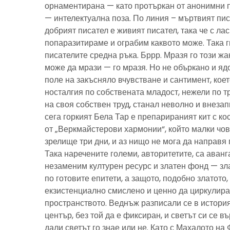
орнаментирана — като протъркан от анонимни 
— интелектуална поза. По линия – мъртвият пис
добрият писател е живият писател, така че с ла
попаразитираме и ограбим каквото може. Така г
писателите средна ръка. Бррр. Мразя го този ж
може да мрази — го мразя. Но не объркано и ядо
поле на закъсняло вчувстване и сантимент, кое
носталгия по собствената младост, нежели по тр
на своя собствен труд, станал неволно и внезап
сега горкият Бела Тар е препарираният кит с к
от „Веркмайстерови хармонии“, който малки чов
зрелище три дни, и аз нищо не мога да направя 
Така наречените големи, авторитетите, са аванг
незаменим културен ресурс и златен фонд — зла
по готовите епитети, а защото, подобно златото
екзистенциално смислено и ценно да циркулира
пространството. Веднъж разписали се в история
център, без той да е фиксиран, и светът си се въ
дали светът го знае или не. Като с Махалото на 