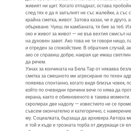
живият ни щит. Когато отпаднат, остава пробойн
след тях е да я запълнят не със жалейки, а със с
крайна сметка, живот. Затова казах, че е друго, 
объркване. Чуеш ли камбаната, тя бие за теб. И
око и живот за живот — не във вехтия смисъл н
на духовен завет. Ако това не ти говори нищо, 
и отреден за спокойствие. В обратния случай, ак
ако се справиш добре, накрая ще имаш светлина
да речем.
Узнах за кончината на Бела Тар от някаква без
сметка за смешното ми агресиране по техен адре
появява спонтанно, когато видя близък човек, 
който по очевидни причини вече го няма да про
екрана, както е обикновеното в такива моменти
скролирах две надолу — известието не се пром
съвсем окончателно и категорично, с намерение
му. Социалката, бързаща да архивира Автора м
е той и къде е грозната торба от джуркащи се 