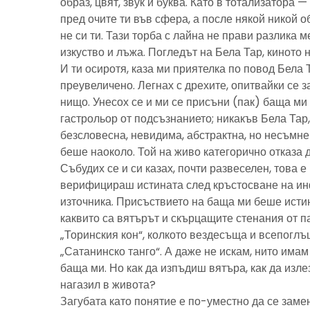
образ, цвят, звук и буква. Като в тотализатора 
пред очите ти във сфера, а после някой никой 
не си ти. Тази торба с лайна не прави разлика м
изкуство и лъжа. Погледът на Бела Тар, киното н
И ти осиротя, каза ми приятелка по повод Бела 
преувеличено. Легнах с дрехите, опитвайки се з
нищо. Унесох се и ми се присъни (пак) баща м
гастрольор от подсъзнанието; никакъв Бела Тар
безсловесна, невидима, абстрактна, но несъмн
беше наоколо. Той на живо категорично отказа 
Събудих се и си казах, почти развеселен, това 
верифицираш истината след кръстосване на ин
източника. Присъствието на баща ми беше исти
каквито са вятърът и скърцащите стенания от п
„Торинския кон“, колкото вездесъща и всепоглъ
„Сатанинско танго“. А даже не искам, нито имам 
баща ми. Но как да изпъдиш вятъра, как да излез
нагазил в живота?
Загубата като понятие е по-уместно да се замен