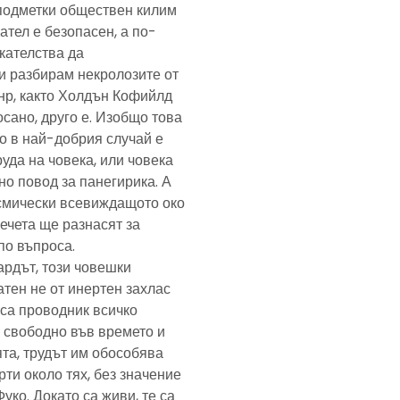
подметки обществен килим
ател е безопасен, а по-
скателства да
и разбирам некролозите от
анр, както Холдън Кофийлд
сано, друго е. Изобщо това
то в най-добрия случай е
уда на човека, или човека
но повод за панегирика. А
осмически всевиждащото око
ечета ще разнасят за
по въпроса.
ардът, този човешки
тен не от инертен захлас
, са проводник всичко
 свободно във времето и
та, трудът им обособява
рти около тях, без значение
Фуко. Докато са живи, те са