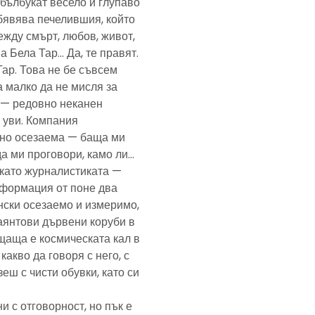
— бълбукат весело и глупаво
обявява печелившия, който
ежду смърт, любов, живот,
а Бела Тар… Да, те правят.
Тар. Това не бе съвсем
а малко да не мисля за
и — редовно неканен
, уви. Компания
ено осезаема — баща ми
да ми проговори, камо ли…
е като журналистиката —
формация от поне два
нски осезаемо и измеримо,
аянтови дървени коруби в
щаща е космическата кал в
какво да говоря с него, с
еш с чисти обувки, като си
и с отговорност, но пък е