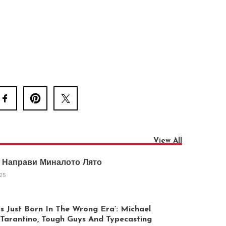
View All
 Направи Миналото Лято
025
 Just Born In The Wrong Era’: Michael
arantino, Tough Guys And Typecasting