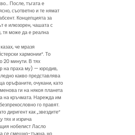
кво… После, тъгата е
ясно, съответно и те нямат
абсент. Концепцията за
т е илюзорен, чашата с
, тя може да е реална
казах, че мразя
йстерски хармонии“. То
 20 минути. В тях
р на праха му) — юродив,
агледно какво представлява
а оръфаните, очукани, като
именова ги на някоя планета
ра на кръчмата. Нарежда им
, безпрекословно го правят.
ато диригент как „звездите“
у тях и изрича
ещия нобелист Ласло
ща се смешно-тъжна, но