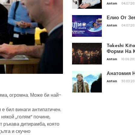
Anton
04.07.2
Елио От Зе
Anton
04.07.2
Takeshi Ki
Форми На К
Anton
10.06.20
Анатомия Н
Anton
30.03.2
яма, огромна. Може би най-
 е бил винаги антипатичен.
 някой „голям“ почине,
т ръкава дитирамба, която
дълга и скучно