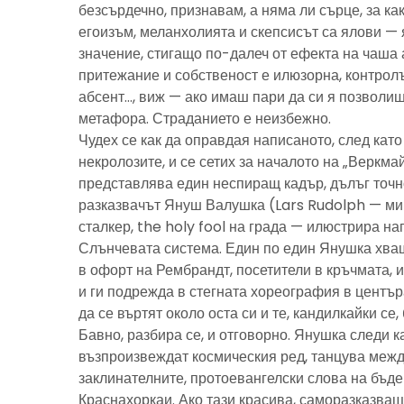
безсърдечно, признавам, а няма ли сърце, за ка
егоизъм, меланхолията и скепсисът са ялови — 
значение, стигащо по-далеч от ефекта на чаша 
притежание и собственост е илюзорна, контролъ
абсент…, виж — ако имаш пари да си я позволиш
метафора. Страданието е неизбежно.
Чудех се как да оправдая написаното, след като 
некролозите, и се сетих за началото на „Веркма
представлява един неспиращ кадър, дълъг точно
разказвачът Януш Валушка (Lars Rudolph — ми
сталкер, the holy fool на града — илюстрира н
Слънчевата система. Един по един Янушка хващ
в офорт на Рембрандт, посетители в кръчмата, 
и ги подрежда в стегната хореография в центъ
да се въртят около оста си и те, кандилкайки се
Бавно, разбира се, и отговорно. Янушка следи к
възпроизвеждат космическия ред, танцува межд
заклинателните, протоевангелски слова на бъд
Краснахоркаи. Ако тази красива, саморазказва