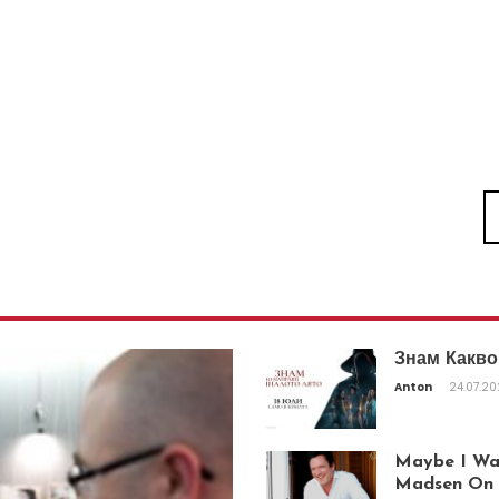
Знам Какво
Anton
24.07.2
Maybe I Was
Madsen On T