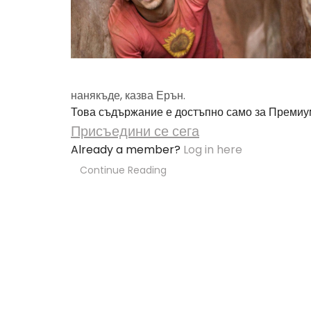
нанякъде, казва Ерън.
Това съдържание е достъпно само за Премиу
Присъедини се сега
Already a member?
Log in here
Continue Reading