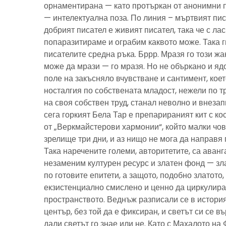
орнаментирана — като протъркан от анонимни 
— интелектуална поза. По линия – мъртвият пис
добрият писател е живият писател, така че с ла
попаразитираме и ограбим каквото може. Така г
писателите средна ръка. Бррр. Мразя го този ж
може да мрази — го мразя. Но не объркано и ядо
поле на закъсняло вчувстване и сантимент, кое
носталгия по собствената младост, нежели по тр
на своя собствен труд, станал неволно и внезап
сега горкият Бела Тар е препарираният кит с к
от „Веркмайстерови хармонии“, който малки чов
зрелище три дни, и аз нищо не мога да направя 
Така наречените големи, авторитетите, са аванг
незаменим културен ресурс и златен фонд — зла
по готовите епитети, а защото, подобно златото
екзистенциално смислено и ценно да циркулира
пространството. Веднъж разписали се в история
център, без той да е фиксиран, и светът си се въ
дали светът го знае или не. Като с Махалото на 