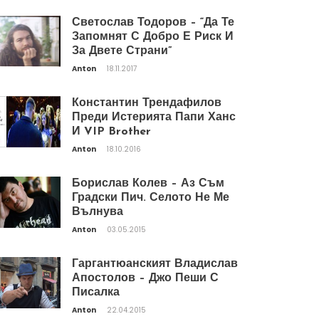
Светослав Тодоров – “Да Те
Запомнят С Добро Е Риск И
За Двете Страни”
Anton
18.11.2017
Константин Трендафилов
Преди Истерията Папи Ханс
И VIP Brother
Anton
18.10.2016
Борислав Колев – Аз Съм
Градски Пич. Селото Не Ме
Вълнува
Anton
03.05.2015
Гаргантюанският Владислав
Апостолов – Джо Пеши С
Писалка
Anton
22.04.2015