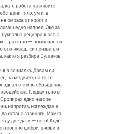
а, като работа на живите
обствени тяло, ум и, в
а не омраза от ярост и
злизаш едно напред. Око за
а буквална реципрочност, а
пак страхотно — помилван си
о откликваш, си призван, и
, както я разбира Булгаков,
лична социалка. Давам си
с, на медиите, но то се
попаднал в тяхно обръщение,
тиводейства. Гледах тъпо в
. Сролирах едно нагоре —
ени, напротив, изглеждаше
 да остане завинаги. Мамка
ежду две дати — него! Къде
електроннно цифри, цифри в