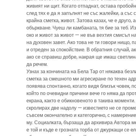
живият ни щит. Когато отпаднат, остава пробойн
след тях е да я запълнят не със жалейки, а със с
крайна сметка, живот. Затова казах, че е друго, 
объркване. Чуеш ли камбаната, тя бие за теб. И
око и живот за живот — не във вехтия смисъл н
на духовен завет. Ако това не ти говори нищо, 
и отреден за спокойствие. В обратния случай, ак
ако се справиш добре, накрая ще имаш светлина
да речем.
Узнах за кончината на Бела Тар от някаква без
сметка за смешното ми агресиране по техен адре
появява спонтанно, когато видя близък човек, 
който по очевидни причини вече го няма да про
екрана, както е обикновеното в такива моменти
скролирах две надолу — известието не се пром
съвсем окончателно и категорично, с намерение
му. Социалката, бързаща да архивира Автора м
е той и къде е грозната торба от джуркащи се 