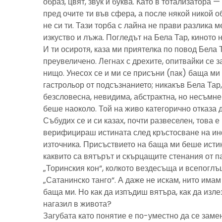
образ, цвят, звук и буква. Като в тотализатора 
пред очите ти във сфера, а после някой никой 
не си ти. Тази торба с лайна не прави разлика м
изкуство и лъжа. Погледът на Бела Тар, киното н
И ти осиротя, каза ми приятелка по повод Бела 
преувеличено. Легнах с дрехите, опитвайки се з
нищо. Унесох се и ми се присъни (пак) баща м
гастрольор от подсъзнанието; никакъв Бела Тар
безсловесна, невидима, абстрактна, но несъмн
беше наоколо. Той на живо категорично отказа 
Събудих се и си казах, почти развеселен, това 
верифицираш истината след кръстосване на ин
източника. Присъствието на баща ми беше исти
каквито са вятърът и скърцащите стенания от п
„Торинския кон“, колкото вездесъща и всепоглъ
„Сатанинско танго“. А даже не искам, нито имам 
баща ми. Но как да изпъдиш вятъра, как да излез
нагазил в живота?
Загубата като понятие е по-уместно да се замен