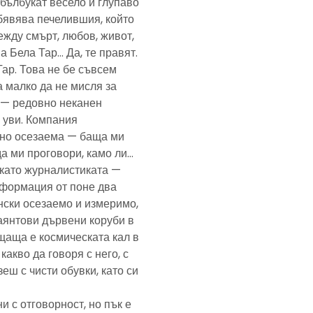
— бълбукат весело и глупаво
обявява печелившия, който
ежду смърт, любов, живот,
а Бела Тар… Да, те правят.
Тар. Това не бе съвсем
а малко да не мисля за
и — редовно неканен
, уви. Компания
ено осезаема — баща ми
да ми проговори, камо ли…
е като журналистиката —
формация от поне два
нски осезаемо и измеримо,
аянтови дървени коруби в
щаща е космическата кал в
какво да говоря с него, с
еш с чисти обувки, като си
и с отговорност, но пък е