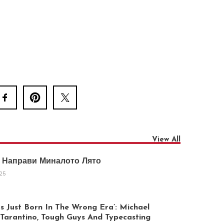
View All
 Направи Миналото Лято
025
 Just Born In The Wrong Era’: Michael
arantino, Tough Guys And Typecasting