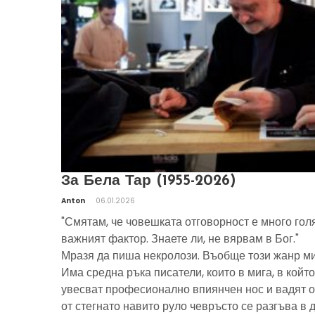
За Бела Тар (1955-2026)
Anton
06.01.2026
"Смятам, че човешката отговорност е много гол
важният фактор. Знаете ли, не вярвам в Бог."
Мразя да пиша некролози. Въобще този жанр ми
Има средна ръка писатели, които в мига, в който
увесват професионално впиянчен нос и вадят о
от стегнато навито руло чевръсто се разгъва в 