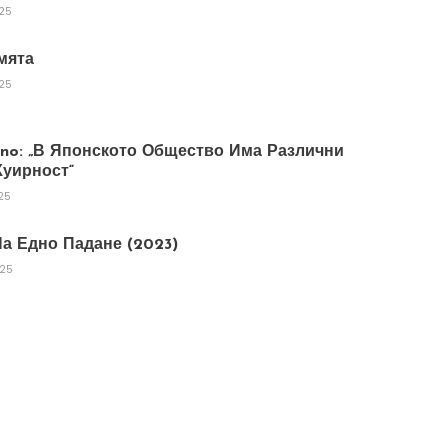
025
мята
025
tano: „В Японското Общество Има Различни
уирност“
25
а Едно Падане (2023)
025