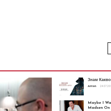
Знам Какво
Anton
24.07.2
Maybe I Was
Madsen On T