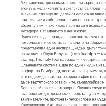
безсърдечно, признавам, а няма ли сърце, за ка
егоизъм, меланхолията и скепсисът са ялови — 
значение, стигащо по-далеч от ефекта на чаша 
притежание и собственост е илюзорна, контролъ
абсент…, виж — ако имаш пари да си я позволиш
метафора. Страданието е неизбежно.
Чудех се как да оправдая написаното, след като 
некролозите, и се сетих за началото на „Веркма
представлява един неспиращ кадър, дълъг точно
разказвачът Януш Валушка (Lars Rudolph — ми
сталкер, the holy fool на града — илюстрира н
Слънчевата система. Един по един Янушка хващ
в офорт на Рембрандт, посетители в кръчмата, 
и ги подрежда в стегната хореография в центъ
да се въртят около оста си и те, кандилкайки се
Бавно, разбира се, и отговорно. Янушка следи к
възпроизвеждат космическия ред, танцува межд
заклинателните, протоевангелски слова на бъд
Краснахоркаи. Ако тази красива, саморазказва