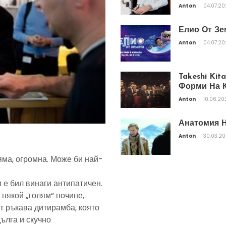
Anton
04.07.2
Елио От Зе
Anton
04.07.2
Takeshi Ki
Форми На К
Anton
10.06.20
Анатомия Н
Anton
30.03.2
яма, огромна. Може би най-
 е бил винаги антипатичен.
 някой „голям“ почине,
т ръкава дитирамба, която
дълга и скучно