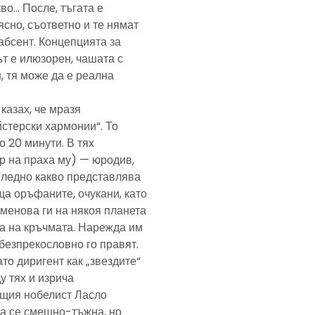
кво… После, тъгата е
ясно, съответно и те нямат
абсент. Концепцията за
т е илюзорен, чашата с
, тя може да е реална
казах, че мразя
йстерски хармонии“. То
 20 минути. В тях
р на праха му) — юродив,
агледно какво представлява
а оръфаните, очукани, като
именова ги на някоя планета
ра на кръчмата. Нарежда им
, безпрекословно го правят.
ато диригент как „звездите“
у тях и изрича
ещия нобелист Ласло
ща се смешно-тъжна, но