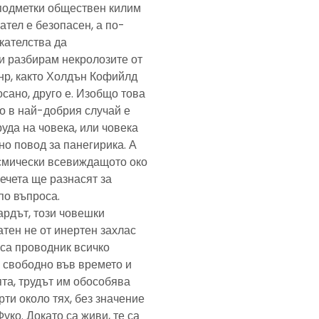
подметки обществен килим
ател е безопасен, а по-
скателства да
и разбирам некролозите от
анр, както Холдън Кофийлд
сано, друго е. Изобщо това
то в най-добрия случай е
уда на човека, или човека
но повод за панегирика. А
осмически всевиждащото око
ечета ще разнасят за
по въпроса.
ардът, този човешки
тен не от инертен захлас
, са проводник всичко
 свободно във времето и
та, трудът им обособява
рти около тях, без значение
Фуко. Докато са живи, те са